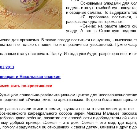
Основными блюдами для бол
недель станут: грибной суп, капуст
и овощные салаты. Но выдержать тако
«Я пробовала поститься, 
рассказала одна из горожанок.
«Сейчас на работе много сил
упаду. А вот в Страстную неделю 
чение для организма. В такую погоду поститься не нужно», - высказал 
ваться не только от пищи, но и от различных увеселений. Нужно чащ
славные станут встречать Пасху. И тогда уже будет разрешено все: и вку
.03.2013
знецкая и Никольская епархия
имся жить по-христиански
Кузнецком социально-реабилитационном центре для несовершеннолетних
ля родителей «Учимся жить по-христиански». Встреча была посвящена о
ти рассказывали стихи о семье, звучали песни о счастливом детстве.
Вознесенского кафедрального собора иерей Максим Мальцев рассказа
 доброго нрава ребенка, развитие его способности к добродетельной жиз
 ему добрый пример. «Семья – это дом. Семья – это мир, где царят
 помогли задуматься об отношениях к своим детям, близким и друг к др