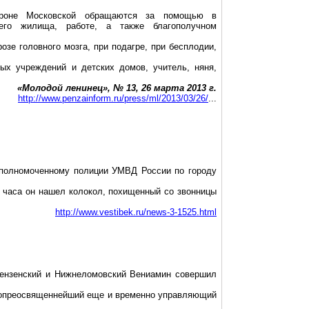
троне Московской обращаются за помощью в
оего жилища, работе, а также благополучном
зе головного мозга, при подагре, при бесплодии,
ых учреждений и детских домов, учитель, няня,
«Молодой ленинец», № 13, 26 марта
2013 г
.
http://www.penzainform.ru/press/ml/2013/03/26/
...
уполномоченному полиции УМВД России по городу
 часа он нашел колокол, похищенный со звонницы
http://www.vestibek.ru/news-3-1525.html
ензенский и Нижнеломовский Вениамин совершил
окопреосвященнейший еще и временно управляющий