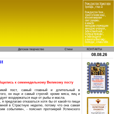
Детское творчество
Стихи
КОНТАКТЫ
08.08.26
МИ
бщились к семинедельному Великому посту
икий пост, самый главный и длительный в
того, он еще и самый строгий: кроме мяса, яиц и
дует воздержаться еще от рыбы и масла.
, я предлагаю отказаться хотя бы от какой-то пищи
ромной в Страстную неделю, потому что она самая
оим событиям», - пояснил протоиерей Успенского