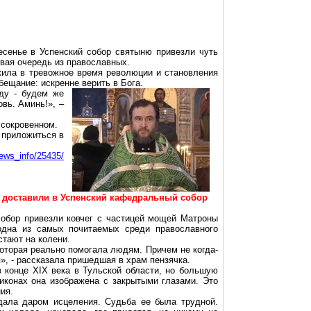
сенье в Успенский собор святыню привезли чуть
ивая очередь из православных.
жила в тревожное время революции и становления
обещание: искренне верить в
Бога.
ду - будем же
вь. Аминь!», –
 сокровенном.
 приложиться в
news_info/25435/
доставили в Успенский кафедральный собор
обор привезли ковчег с частицей мощей Матроны
одна из самых почитаемых среди православного
стают на колени.
которая реально помогала людям. Причем не когда-
я», - рассказала пришедшая в храм пензячка.
 конце XIX века в Тульской области, но большую
 иконах она изображена с закрытыми глазами. Это
ия.
дала даром исцеления. Судьба ее была трудной.