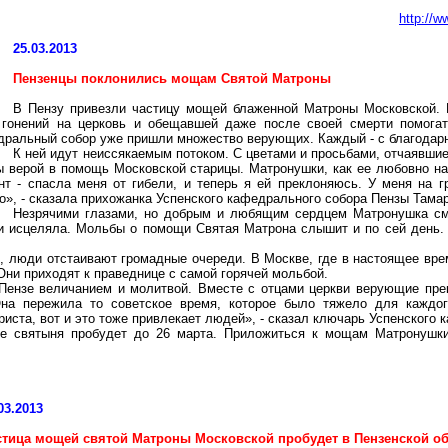
http://w
25.03.2013
Пензенцы поклонились мощам Святой Матроны
В Пензу привезли частицу мощей блаженной Матроны Московской. 
 гонений на церковь и обещавшей даже после своей смерти помогат
дральный собор уже пришли множество верующих. Каждый - с благодарн
К ней идут неиссякаемым потоком. С цветами и просьбами, отчаявшие
ы верой в помощь Московской старицы. Матронушки, как ее любовно на
нт - спасла меня от гибели, и теперь я ей преклоняюсь. У меня на г
о», - сказала прихожанка Успенского кафедрального собора Пензы Тама
Незрячими глазами, но добрым и любящим сердцем Матронушка см
и исцеляла. Мольбы о помощи Святая Матрона слышит и по сей день.
, люди отстаивают громадные очереди. В Москве, где в настоящее врем
Они приходят к праведнице с самой горячей мольбой.
Пензе величанием и молитвой. Вместе с отцами церкви верующие прек
а пережила то советское время, которое было тяжело для каждого
риста, вот и это тоже привлекает людей», - сказал ключарь Успенског
е святыня пробудет до 26 марта. Приложиться к мощам Матронушки
03.2013
стица мощей святой Матроны Московской пробудет в Пензенской об