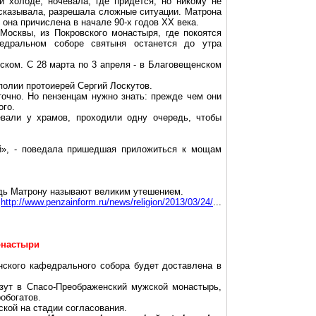
 холоде, ночевала, где придется, но никому не
дсказывала, разрешала сложные ситуации. Матрона
 она причислена в начале 90-х годов XX века.
Москвы, из Покровского монастыря, где покоятся
дральном соборе святыня останется до утра
ском. С 28 марта по 3 апреля - в Благовещенском
полии протоиерей Сергий Лоскутов.
очно. Но пензенцам нужно знать: прежде чем они
ого.
вали у храмов, проходили одну очередь, чтобы
ей», - поведала пришедшая приложиться к мощам
едь Матрону называют великим утешением.
http://www.penzainform.ru/news/religion/2013/03/24/
...
онастыри
ского кафедрального собора будет доставлена в
зут в Спасо-Преображенский мужской монастырь,
обогатов.
кой на стадии согласования.