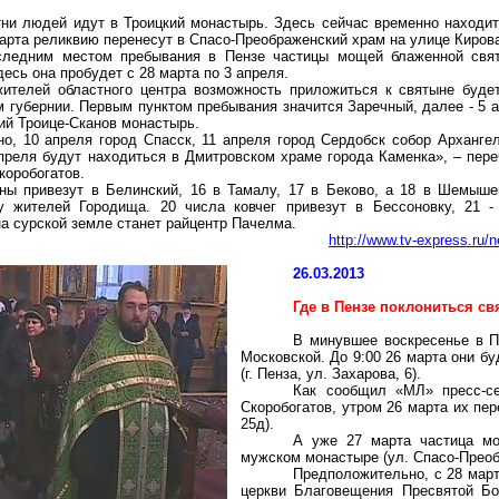
тни людей идут в Троицкий монастырь. Здесь сейчас временно находи
арта реликвию перенесут в Спасо-Преображенский храм на улице Киров
следним местом пребывания в Пензе частицы мощей блаженной свят
десь она пробудет с 28 марта по 3 апреля.
жителей областного центра возможность приложиться к святыне буде
м губернии. Первым пунктом пребывания значится Заречный, далее - 5 
кий Троице-Сканов монастырь.
о, 10 апреля город Спасск, 11 апреля город Сердобск собор Арханге
преля будут находиться в Дмитровском храме города Каменка», – пере
коробогатов.
ы привезут в Белинский, 16 в Тамалу, 17 в Беково, а 18 в Шемыше
у жителей Городища. 20 числа ковчег привезут в Бессоновку, 21 -
а сурской земле станет райцентр Пачелма.
http://www.tv-express.ru/
26.03.2013
Где в Пензе поклониться с
В минувшее воскресенье в 
Московской. До 9:00 26 марта они б
(г. Пенза, ул. Захарова, 6).
Как сообщил «МЛ» пресс-се
Скоробогатов, утром 26 марта их пер
25д).
А уже 27 марта частица мо
мужском монастыре (ул. Спасо-Преоб
Предположительно, с 28 март
церкви Благовещения Пресвятой Бо