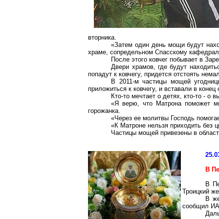
вторника.
«Затем один день мощи будут нахо
храме, сопредельном Спасскому кафедрал
После этого ковчег побывает в Зар
Двери храмов, где будут находить
попадут к ковчегу, придется отстоять нем
В 2011-м частицы мощей угодниц
приложиться к ковчегу, и вставали в коне
Кто-то мечтает о детях, кто-то - о 
«Я верю, что Матрона поможет мн
горожанка.
«Через ее молитвы Господь помога
«К Матроне нельзя приходить без цв
Частицы мощей привезены в област
25.0
В П
В П
Троицкий же
В ж
сообщил ИА
Даль