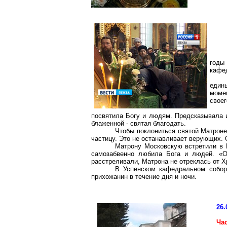
годы
кафе
един
моме
своег
посвятила Богу и людям. Предсказывала 
блаженной - святая благодать.
Чтобы поклониться святой Матроне
частицу. Это не останавливает верующих. 
Матрону Московскую встретили в 
самозабвенно любила Бога и людей. «Он
расстреливали, Матрона не отреклась от Х
В Успенском кафедральном собор
прихожанин в течение дня и ночи.
26.
Ча