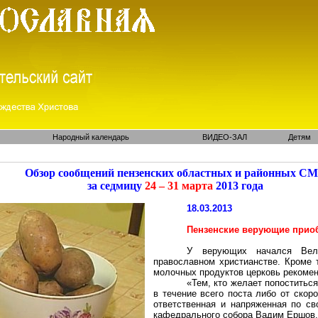
Народный календарь
ВИДЕО-ЗАЛ
Детям
Обзор сообщений пензенских областных и районных С
за седмицу
24 – 31 марта
2013 года
18.03.2013
Пензенские верующие прио
У верующих начался Вел
православном христианстве. Кроме 
молочных продуктов церковь рекомен
«Тем, кто желает попоститься
в течение всего поста либо от ско
ответственная и напряженная по св
кафедрального собора Вадим Ершов.