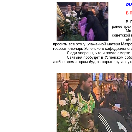
24.
В 
В 
ранее трех
Ма
советской 
«Н
просить все это у блаженной матери Матро
говорит ключарь Успенского кафедральног
Люди уверены, что и после смерти
Святыня пробудет в Успенском соб
любое время: храм будет открыт круглосут