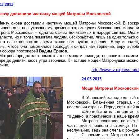
03.2013
Пензу доставили частичку мощей Матроны Московской
Пензу снова доставили частичку мощей Матроны Московской. В воскре
 часов дня, но к указанному времени в храме уже образовалась молчал
трона Московская – одна из самых почитаемых в народе святых. Она 
власти, но и тогда помогала людям, бескорыстно, лишь за одно только 
о в наше непростое время также нам нужно терпение. Веру и надеж
ны, чтобы она помолилась Господу, и он дал нам терпение, веру и любо
о собора протоиерей
Вадим Ершов
.
 Матрона продолжает помогать: к ее мощам приходят попросить о самом
оре до девяти часов утра вторника. К частице мощей Матронушки можно
очно.
http://www.tv-express.ru/
24.03.2013
Мощи Матроны Московской 
В Успенский кафедральный с
Московской. Блаженная старица - 
населения страны. Перед святыней в
«Это действительно святая, 
то давно, а практически в наше врем
Матрона появилась на свет в
часть жизни провела в столице. На
неслучайно, ведь она слепа с рожден
С восьми лет Матрона обла