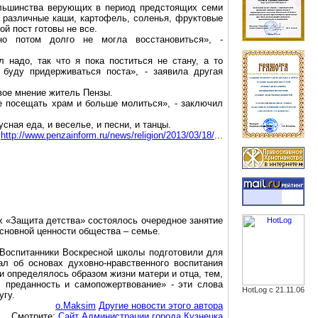
ьшинства верующих в период предстоящих семи
а, различные каши, картофель, соленья, фруктовые
й пост готовы не все.
но потом долго не могла восстановиться», -
 надо, так что я пока поститься не стану, а то
буду придерживаться поста», - заявила другая
свое мнение житель Пензы.
е посещать храм и больше молиться», - заключил
сная еда, и веселье, и песни, и танцы.
http://www.penzainform.ru/news/religion/2013/03/18/
...
 «Защита детства» состоялось очередное занятие
сновной ценности общества – семье.
 Воспитанники Воскресной школы подготовили для
л об основах духовно-нравственного воспитания
ни определялось образом жизни матери и отца, тем,
, преданность и самопожертвование» - эти слова
HotLog с 21.11.06
угу.
o.Maksim
Другие новости этого автора
Смотрите:
Сайт Администрации города Кузнецка