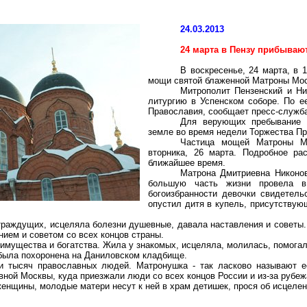
24.03.2013
24 марта в Пензу прибыва
В воскресенье, 24 марта, в 
мощи святой блаженной Матроны Мос
Митрополит Пензенский и Н
литургию в Успенском соборе. По е
Православия, сообщает пресс-служба
Для верующих пребывание 
земле во время недели Торжества Пр
Частица мощей Матроны Мо
вторника, 26 марта. Подробное ра
ближайшее время.
Матрона Дмитриевна Никонов
большую часть жизни провела 
богоизбранности девочки свидетель
опустил дитя в купель, присутству
раждущих, исцеляла болезни душевные, давала наставления и советы.
нием и советом со всех концов страны.
, имущества и богатства. Жила у знакомых, исцеляла, молилась, помога
 была похоронена на Даниловском кладбище.
ки тысяч православных людей. Матронушка - так ласково называют 
ной Москвы, куда приезжали люди со всех концов России и из-за рубеж
енщины, молодые матери несут к ней в храм детишек, прося об исцелени