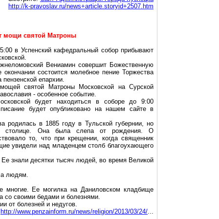
http://k-pravoslav.ru/news+article.storyid+2507.htm
ют мощи святой Матроны
15:00 в Успенский кафедральный собор прибывают
ковской.
ижнеломовский Вениамин совершит Божественную
е окончании состоится молебное пение Торжества
 пензенской епархии.
мощей святой Матроны Московской на Сурской
авославия - особенное событие.
сковской будет находиться в соборе до 9:00
списание будет опубликовано на нашем сайте в
а родилась в 1885 году в Тульской губернии, но
в столице. Она была слепа от рождения. О
ствовало то, что при крещении, когда священник
ющие увидели над младенцем столб благоухающего
 Ее знали десятки тысяч людей, во время Великой
ла людям.
ее многие. Ее могилка на Даниловском кладбище
а со своими бедами и болезнями.
и от болезней и недугов.
http://www.penzainform.ru/news/religion/2013/03/24/
...