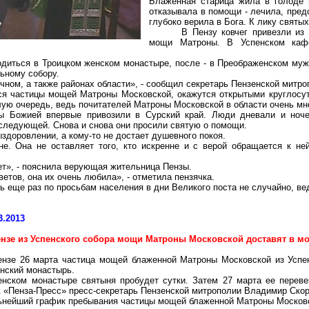
Блаженная старица жила в голоде и
отказывала в помощи - лечила, пре
глубоко верила в Бога. К лику святых
В Пензу ковчег привезли из 
мощи Матроны. В Успенском кафе
диться в Троицком женском монастыре, после - в Преображенском муж
ьному собору.
ечном, а также районах области», - сообщил секретарь Пензенской митро
ся частицы мощей Матроны Московской, окажутся открытыми круглосут
алую очередь, ведь почитателей Матроны Московской в области очень мн
ы Божией впервые привозили в Сурский край. Люди дневали и ноче
ц следующей. Снова и снова они просили святую о помощи.
выздоровлении, а кому-то не достает душевного покоя.
е. Она не оставляет того, кто искренне и с верой обращается к н
ет», - пояснила верующая жительница Пензы.
етов, она их очень любила», - отметила пензячка.
ь еще раз по просьбам населения в дни Великого поста не случайно, в
3.2013
ензе из Успенского собора мощи Матроны Московской доставят в м
ензе 26 марта частица мощей блаженной Матроны Московской из Успен
нский монастырь.
енском монастыре святыня пробудет сутки. Затем 27 марта ее переве
 «Пенза-Пресс» пресс-секретарь Пензенской митрополии Владимир Скор
нейший график пребывания частицы мощей блаженной Матроны Московс