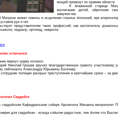
мощей провезут по храмам области.
К блаженной старице Ма
воспитании детей, обретении св
замужестве.
 Матроне может помочь в исцелении глазных болезней, при атеросклеро
уставов рук и ног.
ьствует представителям таких профессий, как воспитатель дошкольн
ьмолог, педиатр, ортопед, невролог.
013
мляк отличился
анин вернул храму колокол.
ерей Николай Грошев вручил благодарственную грамоту участковому 
у лейтенанту Александру Юрьевичу Бегичеву.
отрудник полиции раскрыл преступление в кратчайшие сроки – за два
посетил Сердобск
в сердобском Кафедральном соборе Архангела Михаила митрополит П
хиерея для сердобчан - всегда событие радостное, тем более что Выс