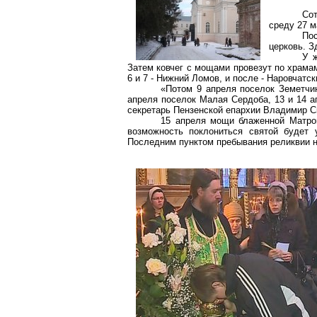
Со
среду 27 м
По
церковь. З
У 
Затем ковчег с мощами провезут по храма
6 и 7 - Нижний Ломов, и после - Наровчатс
«Потом 9 апреля поселок Земетчин
апреля поселок Малая Сердоба, 13 и 14 а
секретарь Пензенской епархии Владимир С
15 апреля мощи блаженной Матрон
возможность поклониться святой будет 
Последним пунктом пребывания реликвии н