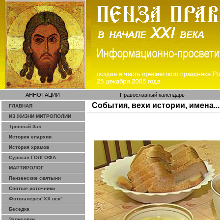
АННОТАЦИИ
Православный календарь
События, вехи истории, имена...
ГЛАВНАЯ
ИЗ ЖИЗНИ МИТРОПОЛИИ
Тронный Зал
История епархии
История храмов
Сурская ГОЛГОФА
МАРТИРОЛОГ
Пензенские святыни
Святые источники
Фотогалерея"ХХ век"
Беседка
Зарисовки