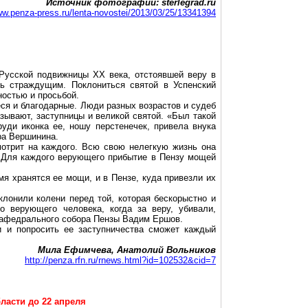
Источник фотографий: sterlegrad.ru
ww.penza-press.ru/lenta-novostei/2013/03/25/13341394
Русской подвижницы XX века, отстоявшей веру в
ь страждущим. Поклониться святой в Успенский
остью и просьбой.
ся и благодарные. Люди разных возрастов и судеб
зывают, заступницы и великой святой. «Был такой
руди иконка ее, ношу перстенечек, привела внука
ра Вершинина.
отрит на каждого. Всю свою нелегкую жизнь она
 Для каждого верующего прибытие в Пензу мощей
я хранятся ее мощи, и в Пензе, куда привезли их
лонили колени перед той, которая бескорыстно и
 верующего человека, когда за веру, убивали,
о кафедрального собора Пензы Вадим Ершов.
 и попросить ее заступничества сможет каждый
Мила Ефимчева, Анатолий Вольников
http://penza.rfn.ru/rnews.html?id=102532&cid=7
ласти до 22 апреля