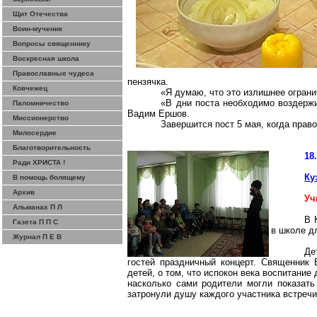
Щит Отечества
Воин-мученик
Вопросы священнику
Воскресная школа
Православные чудеса
пензячка.
Ковчежец
«Я думаю, что это излишнее ограни
«В дни поста необходимо воздержи
Паломничество
Вадим Ершов.
Миссионерство
Завершится пост 5 мая, когда право
Милосердие
Благотворительность
18
Ради ХРИСТА !
Ку
В помощь болящему
Архив
Уч
Альманах П Л
В 
Газета П П С
в школе д
Журнал П Е В
Де
гостей праздничный концерт. Священник 
детей, о том, что испокон века воспитание
насколько сами родители могли показать
затронули душу каждого участника встречи,