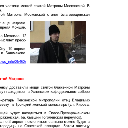
тся частица мощей святой Матроны Московской. В
а.
ой Матроны Московской станет Благовещенская
т еще неделю.
апреля Мокшан,
ла Михаила, 12
числяет пресс-
йку. 19 апреля
 в Башмаково.
news_info/25462/
вятой Матроне
Пензу доставили мощи святой блаженной Матроны
удут находиться в Успенском кафедральном соборе
кретарь Пензенской митрополии отец Владимир
евезут в Троицкий женский монастырь (ул. Кирова,
щей будет находиться в Спасо-Преображенском
раженская, 6а, бывший Гоголевский переулок).
а по 3 апреля поклониться святыне можно будет в
городицы на Советской площади. Затем частицу