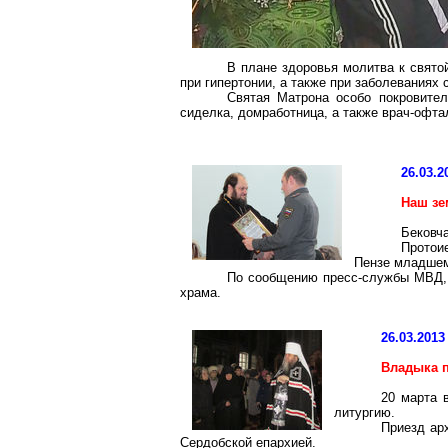
В плане здоровья молитва к святой
при гипертонии, а также при заболеваниях с
Святая Матрона особо покровител
сиделка, домработница, а также врач-офтал
26.03.2
Наш зе
Бековч
Протои
Пензе младшем
По сообщению пресс-службы МВД, с
храма.
26.03.2013
Владыка 
20 марта 
литургию.
Приезд ар
Сердобской епархией.