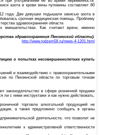
тся при употреблении ее во время беременности,
акиси азота в крови вены пуповины составляет 80
12 года. Две девушки подышали закисью азота в
ребовалась срочная медицинская помощь. Проблему
терства здравоохранения области.
их вмешательствах. Как считают врачи, именно
рства здравоохранения Пензенской области).
http://www.rodzem58.ru/news-4-1201.html
олицию о попытках несовершеннолетних купить
ушений и взаимодействию с правоохранительными
сии по Пензенской области по торговым точкам
ют законодательство в сфере розничной продажи
я ли с ними инструктажи и как нужно действовать,
озничной торговли алкогольной продукцией не
ндации, а также предложено сообщать в органы
принимательской деятельности, что позволит не
ннолетним к административной ответственности