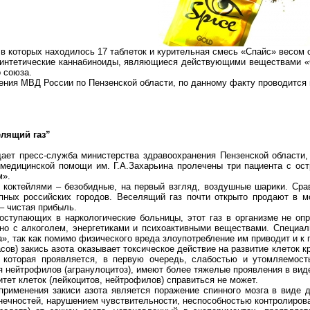
 в которых находилось 17 таблеток и курительная смесь «Спайс» весом
 синтетические каннабиноиды, являющиеся действующими веществами «
 союза.
ения МВД России по Пензенской области, по данному факту проводится 
3
елящий газ”
ает пресс-служба министерства здравоохранения Пензенской области,
медицинской помощи им. Г.А.Захарьина пролечены три пациента с ос
м».
с коктейлями – безобидные, на первый взгляд, воздушные шарики. Ср
пных российских городов. Веселящий газ почти открыто продают в м
– чистая прибыль.
поступающих в наркологические больницы, этот газ в организме не оп
тно с алкоголем, энергетиками и психоактивными веществами. Специ
», так как помимо физического вреда злоупотребление им приводит и к 
сов) закись азота оказывает токсическое действие на развитие клеток к
, которая проявляется, в первую очередь, слабостью и утомляемост
я нейтрофилов (агранулоцитоз), имеют более тяжелые проявления в вид
итет клеток (лейкоцитов, нейтрофилов) справиться не может.
рименения закиси азота является поражение спинного мозга в виде д
ечностей, нарушением чувствительности, неспособностью контролирова