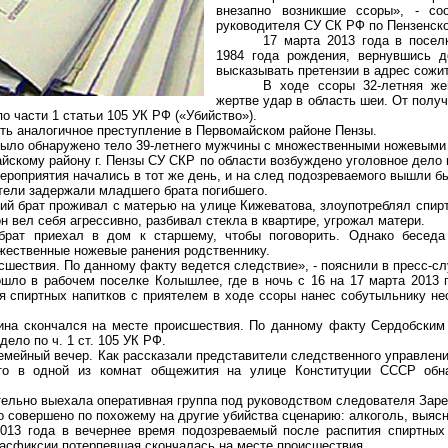
внезапно возникшие ссоры», - с
руководителя СУ СК РФ по Пензенск
17 марта 2013 года в посе
1984 года рождения, вернувшись д
высказывать претензии в адрес сожит
В ходе ссоры 32-летняя ж
жертве удар в область шеи. От полу
о части 1 статьи 105 УК РФ («Убийство»).
ть аналогичное преступление в Первомайском районе Пензы.
 было обнаружено тело 39-летнего мужчины с множественными ножевыми 
скому району г. Пензы СУ СКР по области возбуждено уголовное дело п
ероприятия начались в тот же день, и на след подозреваемого вышли б
тели задержали младшего брата погибшего.
ший брат проживал с матерью на улице Кижеватова, злоупотреблял спир
н вел себя агрессивно, разбивал стекла в квартире, угрожал матери.
рат приехал в дом к старшему, чтобы поговорить. Однако беседа
жественные ножевые ранения родственнику.
сшествия. По данному факту ведется следствие», - пояснили в пресс-с
ошло в рабочем поселке Колышлее, где в ночь с 16 на 17 марта 2013
я спиртных напитков с приятелем в ходе ссоры нанес собутыльнику н
ина скончался на месте происшествия. По данному факту Сердобски
ело по ч. 1 ст. 105 УК РФ.
емейный вечер. Как рассказали представители следственного управлени
то в одной из комнат общежития на улице Конституции СССР обн
ельно выехала оперативная группа под руководством следователя Заре
 совершено по похожему на другие убийства сценарию: алкоголь, выясне
013 года в вечернее время подозреваемый после распития спиртных
асфиксии потерпевшая скончалась на месте происшествия.