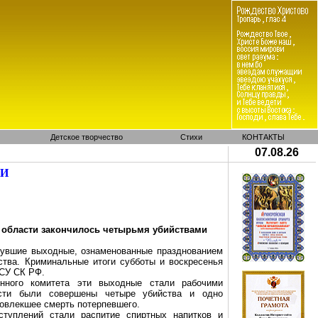
Детское творчество
Стихи
КОНТАКТЫ
07.08.26
МИ
 области закончилось четырьмя убийствами
нувшие выходные, ознаменованные празднованием
тва. Криминальные итоги субботы и воскресенья
 СУ СК РФ.
енного комитета эти выходные стали рабочими
сти были совершены четыре убийства и одно
овлекшее смерть потерпевшего.
ступлений стали распитие спиртных напитков и