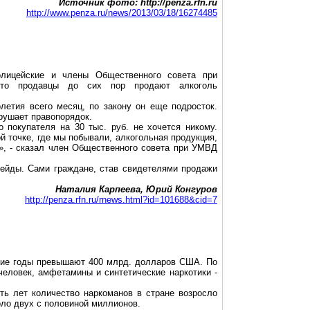
Источник фото: http://penza.rfn.ru
http://www.penza.ru/news/2013/03/18/16274485
олицейские и члены Общественного совета при
что продавцы до сих пор продают алкоголь
летия всего месяц, по закону он еще подросток.
рушает правопорядок.
 покупателя на 30 тыс. руб. не хочется никому.
ой точке, где мы побывали, алкогольная продукция,
та», - сказал член Общественного совета при УМВД
рейды. Сами граждане, став свидетелями продажи
Наталия Карпеева, Юрий Конгуров
http://penza.rfn.ru/rnews.html?id=101688&cid=7
дние годы превышают 400 млрд. долларов США. По
еловек, амфетамины и синтетические наркотики -
ть лет количество наркоманов в стране возросло
оло двух с половиной миллионов.