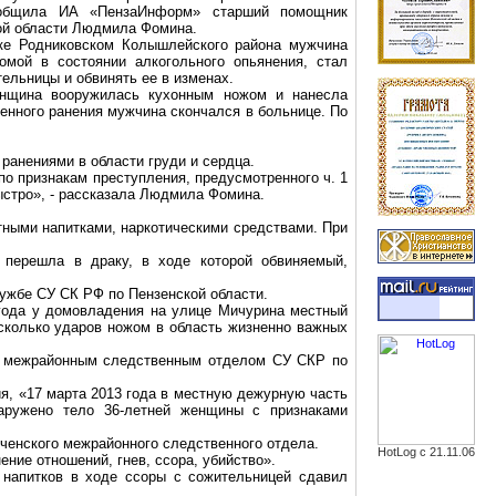
ообщила ИА «ПензаИнформ» старший помощник
ой области Людмила Фомина.
лке Родниковском Колышлейского района мужчина
омой в состоянии алкогольного опьянения, стал
ельницы и обвинять ее в изменах.
енщина вооружилась кухонным ножом и нанесла
ченного ранения мужчина скончался в больнице. По
ранениями в области груди и сердца.
о признакам преступления, предусмотренного ч. 1
ыстро», - рассказала Людмила Фомина.
тными напитками, наркотическими средствами. При
 перешла в драку, в ходе которой обвиняемый,
лужбе СУ СК РФ по Пензенской области.
 года у домовладения на улице Мичурина местный
есколько ударов ножом в область жизненно важных
м межрайонным следственным отделом СУ СКР по
я, «17 марта 2013 года в местную дежурную часть
аружено тело 36-летней женщины с признаками
ченского межрайонного следственного отдела.
HotLog с 21.11.06
ние отношений, гнев, ссора, убийство».
 напитков в ходе ссоры с сожительницей сдавил