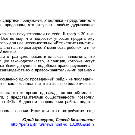
 спиртной продукцией. Участники - представители
ить продавцам, что отпускать любые дурманящие
маркетов почувствовали на себе. Штраф в 30 тыс.
 Все потому, что подросток упросил продать ему
голь для нее несовместимы. «Есть такие моменты,
льно на это реагирую. У меня есть ребенок, и я не
а Алёшина.
этот раз цель просветительская - напомнить, что
щее законодательство, и санкции, которые могут
уже были допущены подобные правонарушения», -
 взаимодействию с правоохранительными органами
есомненно одно: проведенный рейд - не последний.
ее, как показывает статистика, профилактическая
я: за это же время год назад - сотню. «Комплекс
ти, с представителями общественности позволил
 на 46%. В данном направлении работа ведется
енном сознании. Если для этого потребуются еще
Юрий Конгуров, Сергей Кожевников
http://penza.rfn.ru/rnews.html?id=101808&cid=7