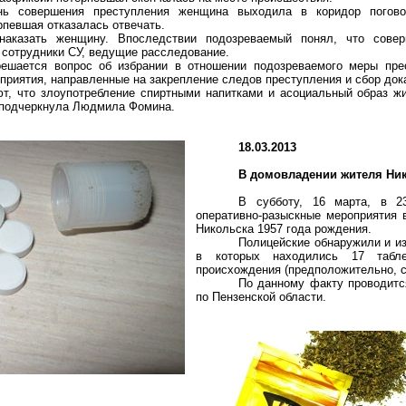
нь совершения преступления женщина выходила в коридор погов
рпевшая отказалась отвечать.
наказать женщину. Впоследствии подозреваемый понял, что сове
 сотрудники СУ, ведущие расследование.
ешается вопрос об избрании в отношении подозреваемого меры пре
приятия, направленные на закрепление следов преступления и сбор док
т, что злоупотребление спиртными напитками и асоциальный образ жи
- подчеркнула Людмила Фомина.
18.03.2013
В домовладении жителя Ник
В субботу, 16 марта, в 23
оперативно-разыскные мероприятия 
Никольска 1957 года рождения.
Полицейские обнаружили и из
в которых находились 17 табле
происхождения (предположительно, с
По данному факту проводитс
по Пензенской области.