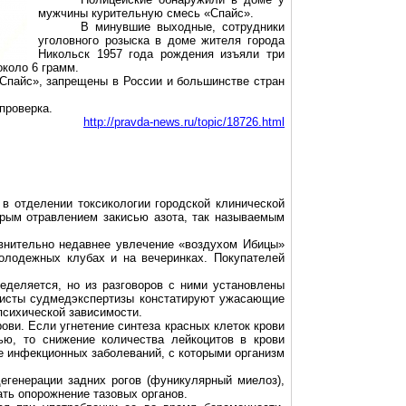
мужчины курительную смесь «Спайс»
.
В минувшие выходные, сотрудники
уголовного розыска в доме жителя города
Никольск 1957 года рождения изъяли три
 около
6 грамм
.
Спайс», запрещены в России и большинстве стран
проверка.
http://pravda-news.ru/topic/18726.html
 в отделении токсикологии городской клинической
трым отравлением закисью азота, так называемым
авнительно недавнее увлечение «воздухом Ибицы»
олодежных клубах и на вечеринках. Покупателей
ределяется, но из разговоров с ними установлены
алисты судмедэкспертизы констатируют ужасающие
психической зависимости.
рови. Если угнетение синтеза красных клеток крови
ью, то снижение количества лейкоцитов в крови
е инфекционных заболеваний, с которыми организм
егенерации задних рогов (фуникулярный миелоз),
ть опорожнение тазовых органов.