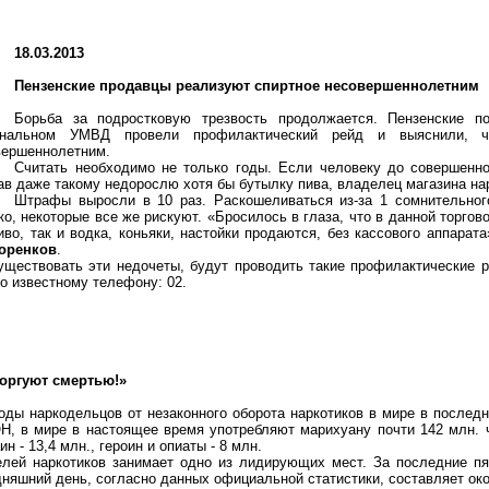
18.03.2013
Пензенские продавцы реализуют спиртное несовершеннолетним
Борьба за подростковую трезвость продолжается. Пензенские п
ональном УМВД провели профилактический рейд и выяснили, 
вершеннолетним.
Считать необходимо не только годы. Если человеку до совершенно
в даже такому недорослю хотя бы бутылку пива, владелец магазина на
Штрафы выросли в 10 раз. Раскошеливаться из-за 1 сомнительного
о, некоторые все же рискуют. «Бросилось в глаза, что в данной торгов
иво, так и водка, коньяки, настойки продаются, без кассового аппара
оренков
.
уществовать эти недочеты, будут проводить такие профилактические 
по известному телефону: 02.
торгуют смертью!»
оды наркодельцов от незаконного оборота наркотиков в мире в после
, в мире в настоящее время употребляют марихуану почти 142 млн. ч
ин - 13,4 млн., героин и опиаты - 8 млн.
елей наркотиков занимает одно из лидирующих мест. За последние пя
одняшний день, согласно данных официальной статистики, составляет ок