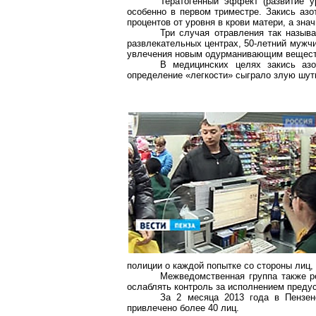
Тератогенный эффект (развитие у
особенно в первом триместре. Закись азо
процентов от уровня в крови матери, а зна
Три случая отравления так назыв
развлекательных центрах, 50-летний мужч
увлечения новым одурманивающим вещество
В медицинских целях закись азо
определение «легкости» сыграло злую шут
полиции о каждой попытке со стороны лиц,
Межведомственная группа также р
ослаблять контроль за исполнением преду
За 2 месяца 2013 года в Пензен
привлечено более 40 лиц.