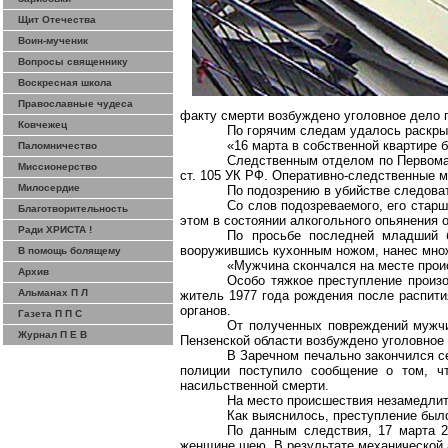
Щит Отечества
Воин-мученик
Вопросы священнику
Воскресная школа
Православные чудеса
факту смерти возбуждено уголовное дело п
Ковчежец
По горячим следам удалось раскры
«16 марта в собственной квартире
Паломничество
Следственным отделом по Первомай
Миссионерство
ст. 105 УК РФ. Оперативно-следственные м
Милосердие
По подозрению в убийстве следова
Со слов подозреваемого, его стар
Благотворительность
этом в состоянии алкогольного опьянения о
Ради ХРИСТА !
По просьбе последней младший б
вооружившись кухонным ножом, нанес мно
В помощь болящему
«Мужчина скончался на месте прои
Архив
Особо тяжкое преступление произ
Альманах П Л
житель 1977 года рождения после распити
органов.
Газета П П С
От полученных повреждений мужч
Журнал П Е В
Пензенской области возбуждено уголовное д
В Заречном печально закончился с
полиции поступило сообщение о том, ч
насильственной смерти.
На место происшествия незамедлит
Как выяснилось, преступление было
По данным следствия, 17 марта 2
женщине шею. В результате механической 