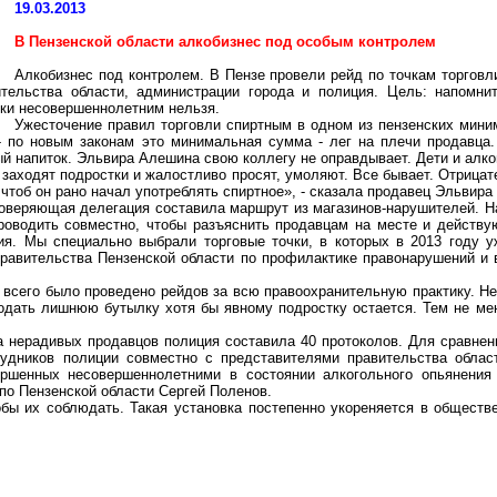
19.03.2013
В Пензенской области алкобизнес под особым контролем
Алкобизнес под контролем. В Пензе провели рейд по точкам торговли
ительства области, администрации города и полиция. Цель: напомн
тки несовершеннолетним нельзя.
Ужесточение правил торговли спиртным в одном из пензенских мини
 - по новым законам это минимальная сумма - лег на плечи продавца.
й напиток. Эльвира Алешина свою коллегу не оправдывает. Дети и алко
 заходят подростки и жалостливо просят, умоляют. Все бывает. Отрицате
 чтоб он рано начал употреблять спиртное», - сказала продавец Эльвир
оверяющая делегация составила маршрут из магазинов-нарушителей. На 
оводить совместно, чтобы разъяснить продавцам на месте и действую
ия. Мы специально выбрали торговые точки, в которых в 2013 году 
правительства Пензенской области по профилактике правонарушений и
о всего было проведено рейдов за всю правоохранительную практику. Н
дать лишнюю бутылку хотя бы явному подростку остается. Тем не мен
 нерадивых продавцов полиция составила 40 протоколов. Для сравнени
удников полиции совместно с представителями правительства облас
ершенных несовершеннолетними в состоянии алкогольного опьянения
по Пензенской области Сергей Поленов.
бы их соблюдать. Такая установка постепенно укореняется в обществ
3