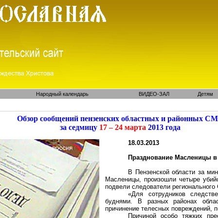
Народный календарь
ВИДЕО-ЗАЛ
Детям
Обзор сообщений пензенских областных и районных С
за седмицу
17 – 24 марта
2013 года
18.03.2013
Празднование Масленицы в
В Пензенской области за ми
Масленицы, произошли четыре убийс
подвели следователи регионального
«Для сотрудников следств
буднями. В разных районах обла
причинение телесных повреждений, п
Причиной особо тяжких пре