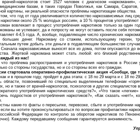
 врачей-наркологов стоит 1527 человек с диагнозом «наркомания», 
едицинским базам, в таких городах Поволжья, как Самара, Саратов, 
ной картины, ни реальной опасности проблемы наркотизации общества.
том, что год от года увеличивается количество наркозависимых лиц ср
и наркотики около 25 % молодых россиян, а 10 % процентов употребляют 
оман вовлекает в процесс употребления наркотиков только за один год
команы не успевают, да и попросту не могут оставить после себя потом
тавляет 4-4,5 года. А, вообще, подавляющее число хронических наркома
ют больших денег. Hаркоману со стажем, использующему героин, т
егальным путем добыть эти деньги в подавляющем большинстве случае
Сначала наркозависимые выносят все из дома, потом опускаются до вор
ства. Жертвой наркомана может стать любой: его близкий родственн
каждый из нас!
 что проблема распространения и употребления наркотиков в России
ко со стороны государства, но и со стороны всех его граждан.
ссии стартовала оперативно-профилактическая акция «Сообщи, где 
как и в прошлом году, пройдет в два этапа: с 18 по 29 марта и с 18 по 29
ь области, позвонивший по специально выделенным телефонам «горя
х, но и также от врачей-наркологов, психологов и других специалистов
ократного употребления наркотических средств?», «Что такое «легкие»
ечь подростков от употребления наркотиков?», «Как сказать «нет!», ко
ы.
тны какие-то факты о пересылке, перевозке, сбыте и употреблении нар
, если вы хотите проконсультироваться по вопросам профилактики нар
оссийской Федерации по контролю за оборотом наркотиков по Пензен
точно). Каждому передавшему сообщение гарантируется анонимность.
Уп