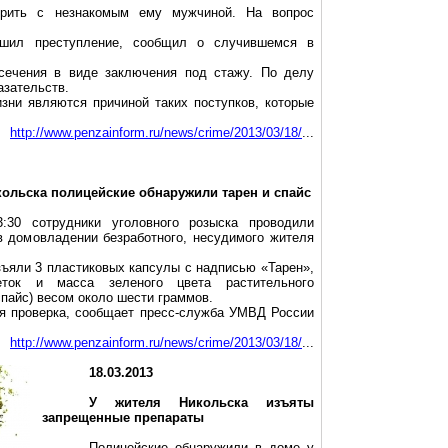
орить с незнакомым ему мужчиной. На вопрос
ршил преступление, сообщил о случившемся в
сечения в виде заключения под стажу. По делу
азательств.
зни являются причиной таких поступков, которые
http://www.penzainform.ru/news/crime/2013/03/18/
...
ольска полицейские обнаружили тарен и спайс
:30 сотрудники уголовного розыска проводили
в домовладении безработного, несудимого жителя
ъяли 3 пластиковых капсулы с надписью «Тарен»,
ток и масса зеленого цвета растительного
пайс) весом около шести граммов.
я проверка, сообщает пресс-служба УМВД России
http://www.penzainform.ru/news/crime/2013/03/18/
...
18.03.2013
У жителя Никольска изъяты
запрещенные препараты
Полицейские обнаружили в доме у