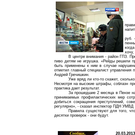
прав
напи
руб.
пенны
когда
хочу,
В центре внимания - район ГПЗ. Пр
пиво детям не игрушка. «Рейды решили пр
быть применены к ним в случае нарушен
отметил главный специалист управления 
Андрей Гречишкин.
Уже вряд ли кто-то скажет, скольк
Несмотря на высокие штрафы, соблазн про
практика дает результат.
За прошедшие 2 месяца в Пензе на
принимаемых профилактических мер сотр
добиться сокращения преступлений, сов
регулярно», - сказал инспектор ПДН УМВД 
Правила существуют для того, что
десятки проверок - они будут.
20.03.201