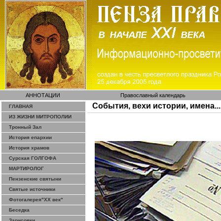
АННОТАЦИИ
Православный календарь
События, вехи истории, имена...
ГЛАВНАЯ
ИЗ ЖИЗНИ МИТРОПОЛИИ
Тронный Зал
История епархии
История храмов
Сурская ГОЛГОФА
МАРТИРОЛОГ
Пензенские святыни
Святые источники
Фотогалерея"ХХ век"
Беседка
Зарисовки