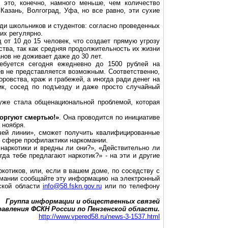
- это, конечно, намного меньше, чем количество
Казань, Волгоград, Уфа, но все равно, эти сухие
еди школьников и студентов: согласно проведенных
их регулярно.
 от 10 до 15 человек, что создает прямую угрозу
ства, так как средняя продолжительность их жизни
нов не доживает даже до 30 лет.
ребуется сегодня ежедневно до 1500 рублей на
в не представляется возможным. Соответственно,
овства, краж и грабежей, а иногда ради денег на
ик, сосед по подъезду и даже просто случайный
 уже стала общенациональной проблемой, которая
торгуют смертью!»
. Она проводится по инициативе
 ноября.
чей линии», сможет получить квалифицированные
 в сфере профилактики наркомании.
 наркотики и вредны ли они?», «Действительно ли
гда тебе предлагают наркотик?» - на эти и другие
котиков, или, если в вашем доме, по соседству с
комании сообщайте эту информацию на электронный
ской области
info@58.fskn.gov.ru
или по телефону
Группа информации и общественных связей
равления ФСКН России по Пензенской области.
http://www.vpered58.ru/news-3-1537.html