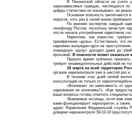
В Пензенской области на учете у
наркозависимых граждан, числящихся по м
цифры статистики не показывают, ни реаль
Основная опасность заключается в 
опросов, хоть раз в своей жизни пробовал
По мнению экспертов, каждый нарк
генофонду России, поскольку зачастую нар
после начала употребления наркотиков сос
Hаркотики, как известно, требу
приобретение «дозы». Естественно, что л
наркоман вынужден идти на преступление. 
очередную «дозу» доходят даже до убий
прохожий.
В опасности может оказаться 
Пришло время публично признать,
требует незамедлительных действий не толь
18 марта на всей территории Ро
органов наркоконтроля уже в шестой раз и, 
В течение этих дней любой жител
консультации не только от наркополицейски
«Возникает ли зависимость от одн
наркомания не излечима?», «Как предостер
ваши вопросы готовы ответить специалист
Уважаемые иссинцы, если вам извес
вами функционирует наркопритон, а также
адрес Управления Федеральной службы Р
доверия наркоконтроля 59-10-10 (круглосу