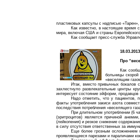
пластиковых капсулы с надписью «Тарен»,
Как известно, в настоящее время
мира, включая США и страны Европейского
Как сообщает пресс-служба Управл
18.03.201
Про “вес
Как сообщ
больницы скорой 
«веселящим газо
Итак, вместо привычных бокалов 
захлестнуло развлекательные центры кру
интересует состояние эйфории, продавцов 
Надо отметить, что у пациентов, 
факты употребления закиси азота совмес
последствия потребления «веселящего газа
При длительном употреблении (6 ча
(эритроцитов) является причиной анемии
(лейкопения) и резкое снижение содержани
в силу отсутствия ответственных за иммун
Еще более грозным осложнением п
проявляющееся парезами и параличами кон