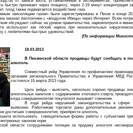
родств) от закиси азота, установленный в экспериментах, проявляе
та быстро проникает через плаценту, через 2-19 минут концентрация з
чит, плод также подвергается воздействию газа.
аемым «веселящим газом» были зарегистрированы в Пензе в конце 20
ина заказал баллончики с «воздухом Ибицы» через Интернет. Всем пот
м обсуждают сейчас на уровне правительства, наркоконтроля и минис
та используют как лёгкий наркоз при незначительных хирургическ
ку с любителями быстрых удовольствий.
(По информации Министе
18.03.2013
В Пензенской области продавцы будут сообщать в п
алкоголь
Совместный рейд Управления по профилактике правонар
органами регионального Правительства и Управления МВД Рос
состоялся 15 марта 2013 года.
Цель рейда – выяснить, насколько хорошо продавцы зна
алкогольных напитков с содержанием этилового спирта, проводятс
когда совершеннолетие покупателя вызывает сомнение.
В ходе рейда нарушений законодательства в сфере р
выявлено. Работникам торговли даны дополнительные рекоме
 не достигших совершеннолетия, приобрести алкоголь.
ешила использовать
совещательные формы работы с субъектами пред
смотренных законом норм.
ской области сотрудниками полиции за продажу алкоголя несоверше