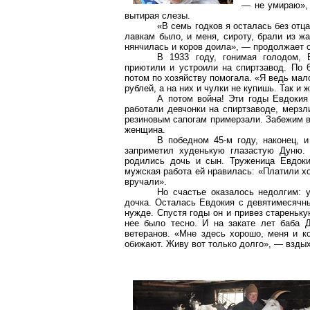
— не умираю», 
вытирая слезы.
«В семь годков я осталась без отц
лавкам было, и меня, сироту, брали из ж
нянчилась и коров доила», — продолжает о
В 1933 году, гонимая голодом,
приютили и устроили на спиртзавод. По 
потом по хозяйству помогала. «Я ведь мало
рублей, а на них и чулки не купишь. Так и
А потом война! Эти годы Евдокия
работали девчонки на спиртзаводе, мерзл
резиновым сапогам примерзали. Забежим в
женщина.
В победном 45-м году, наконец, 
заприметил худенькую глазастую Дуню. 
родились дочь и сын. Труженица Евдок
мужская работа ей нравилась: «Платили хо
вручали».
Но счастье оказалось недолгим: 
дочка. Осталась Евдокия с девятимесячны
нужде. Спустя годы он и привез стареньку
нее было тесно. И на закате лет баба 
ветеранов. «Мне здесь хорошо, меня и к
обижают. Живу вот только долго», — взды