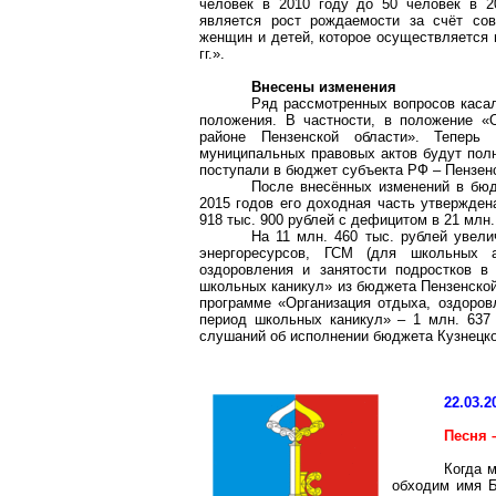
человек в 2010 году до 50 человек в 2
является рост рождаемости за счёт сов
женщин и детей, которое осуществляется 
гг.».
Внесены изменения
Ряд рассмотренных вопросов касал
положения. В частности, в положение «
районе Пензенской области». Теперь
муниципальных правовых актов будут полн
поступали в бюджет субъекта РФ – Пензенс
После внесённых изменений в бюд
2015 годов его доходная часть утвержден
918 тыс. 900 рублей с дефицитом в 21 млн.
На 11 млн. 460 тыс. рублей увел
энергоресурсов, ГСМ (для школьных а
оздоровления и занятости подростков в
школьных каникул» из бюджета Пензенской 
программе «Организация отдыха, оздоровл
период школьных каникул» – 1 млн. 637 
слушаний об исполнении бюджета Кузнецког
22.03.2
Песня 
Когда 
обходим имя Б