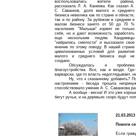
воспользовались жители района,
рассказала Л. А. Канеева. Как сказал А.
С. Саванков, доля малого и среднего
бизнеса невелика как по стране и области,
так и по району. За рубежом в среднем и
малом бизнесе занято от 50 до 70 %
населения. "Малыши" кормят не только
себя, но и дают возможность заработать
еще нескольким людям. Кандиевцы
"набрались смелости" и высказали свое
мнение по этому поводу. В нашей стране
цивилизованных условий для развития
малого и среднего бизнеса ещё не
создано.
Обсуждалась и проблема
благоустройства. Все, как и везде. Где
варварски, где-то власть недоглядывает, не
Ну, что к сказанному добавить? П
настроением - беседа прошла неприну
способствовало умение А. С. Саванкова ра
А вообще - весна! И это уже хорошо
бегут ручьи, и на деревьях скоро будут лоп
21.03.2013
Помоги се
Если граж