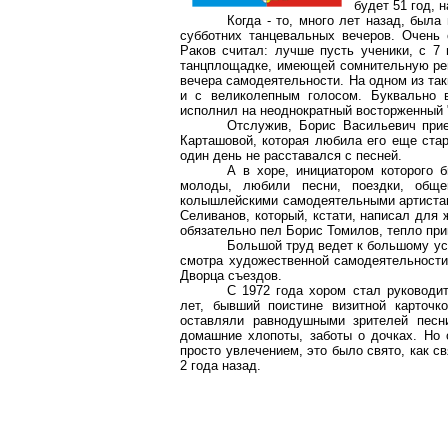
будет 51 год, 
Когда - то, много лет назад, был
субботних танцевальных вечеров. Очень
Раков считал: лучше пусть ученики, с 7
танцплощадке, имеющей сомнительную ре
вечера самодеятельности. На одном из та
и с великолепным голосом. Буквально в
исполнил на неоднократный восторженный 
Отслужив, Борис Васильевич при
Карташовой, которая любила его еще стар
один день не расставался с песней.
А в хоре, инициатором которого 
молоды, любили песни, поездки, обще
колышлейскими самодеятельными артистами
Селиванов, который, кстати, написал для 
обязательно пел Борис Томилов, тепло пр
Большой труд ведет к большому ус
смотра художественной самодеятельности 
Дворца съездов.
С 1972 года хором стал руководи
лет, бывший поистине визитной карточк
оставляли равнодушными зрителей песни
домашние хлопоты, заботы о дочках. Но
просто увлечением, это было свято, как с
2 года назад.