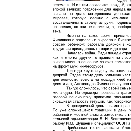
Один к
перемен». И с этим согласится каждый, к
эпохой великих потрясений для народа на
выпало на долю сегодняшних долгожите
мировая, которую сложно с чем-либо 
восстанавливать страну из руин, поднима
поколения, но они не сломили, а, наобор
века.
Именно на такое время пришлись
Филипповна родилась и выросла в Липягах
совсем ребенком: работала дояркой в к
трудиться приходилось от зари и до зари.
Началась война. Ради победы стра
как и многих других, отправили на лесо
выполнялись в основном за счет самоотв
на фронт мужчин-лесорубов.
Три года хрупкая девушка валила
дояркой. Отдав этому делу большую часть
деятельности: возила на лошади хлеб из
десяти лет, Александра Филипповна ушла 
Так уж сложилось, что своей семье
жила одна. Но однажды произошла траге
головой пенсионерку приютила племянни
скрашивая старость тетушки. Как говорится
В праздничный день с самого ран
По уже сложившейся традиции в день р
районной и местной власти: заместитель 
сельской администрации В. Н. Баштавенк
району И.М. Шушаев и специалист ОСЗН и 
Прибывшие гости зачитали Алек