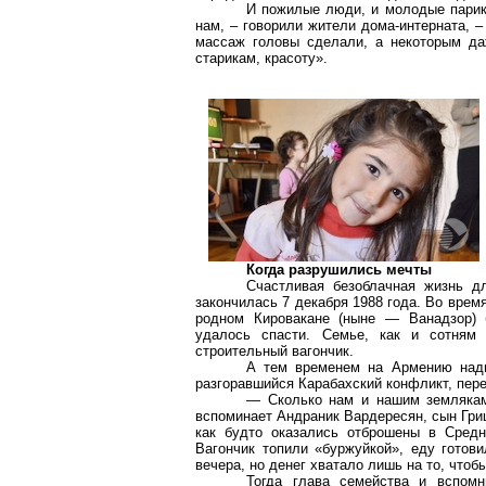
И пожилые люди, и молодые парик
нам, – говорили жители дома-интерната, –
массаж головы сделали, а некоторым да
старикам, красоту».
Когда разрушились мечты
Счастливая безоблачная жизнь д
закончилась 7 декабря 1988 года. Во врем
родном Кировакане (ныне — Ванадзор)
удалось спасти. Семье, как и сотням 
строительный вагончик.
А тем временем на Армению надв
разгоравшийся Карабахский конфликт, пер
— Сколько нам и нашим землякам
вспоминает Андраник Вардересян, сын Гр
как будто оказались отброшены в Средне
Вагончик топили «буржуйкой», еду готови
вечера, но денег хватало лишь на то, чтобы
Тогда глава семейства и вспомн