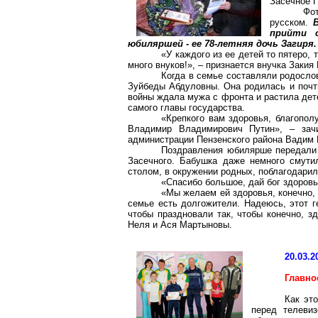
Засечное П
Фо
русском.
прийти с
юбиляршей - ее 78-летняя дочь Загиря
«У каждого из ее детей то пятеро, 
много внуков!», – признается внучка Закия
Когда в семье составляли родосло
Зуйбеды Абдуловны. Она родилась и почти
войны ждала мужа с фронта и растила дет
самого главы государства.
«Крепкого вам здоровья, благопол
Владимир Владимирович Путин», – зачи
администрации Пензенского района Вадим 
Поздравления юбилярше передали и
Засечного. Бабушка даже немного смути
столом, в окружении родных, поблагодарила
«Спасибо большое, дай бог здоров
«Мы желаем ей здоровья, конечно, 
семье есть долгожители. Надеюсь, этот г
чтобы праздновали так, чтобы конечно, з
Неля и Ася Мартыновы.
20.03.2
Главно
Как эт
перед телевиз