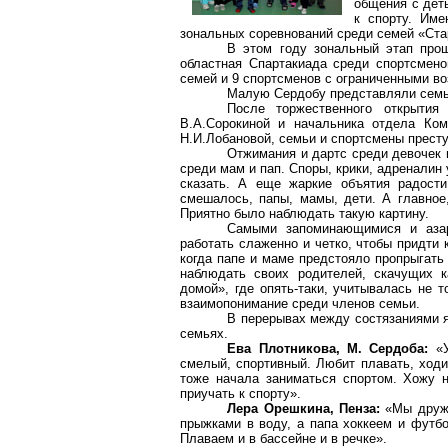
общения с дет
к спорту. Име
зональных соревнований среди семей «Ста
В этом году зональный этап про
областная Спартакиада среди спортсмено
семей и 9 спортсменов с ограниченными в
Малую Сердобу представляли семь
После торжественного открытия
В.А.Сорокиной и начальника отдела Ком
Н.И.Лобановой, семьи и спортсмены прест
Отжимания и дартс среди девочек и
среди мам и пап. Споры, крики, адреналин 
сказать. А еще жаркие объятия радости
смешалось, папы, мамы, дети. А главное
Приятно было наблюдать такую картину.
Самыми запоминающимися и аза
работать слаженно и четко, чтобы придти
когда папе и маме предстояло пропрыгать
наблюдать своих родителей, скачущих к
домой», где опять-таки, учитывалась не 
взаимопонимание среди членов семьи.
В перерывах между состязаниями я
семьях.
Ева Плотникова, М. Сердоба:
«У
смелый, спортивный. Любит плавать, ходит
тоже начала заниматься спортом. Хожу
приучать к спорту».
Лера Орешкина, Пенза:
«Мы дружи
прыжками в воду, а папа хоккеем и футбо
Плаваем и в бассейне и в речке».