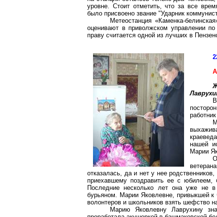
уровне. Стоит отметить, что за все вре
было присвоено звание "Ударник коммунист
Метеостанция «Каменка-белинская
оценивают в приволжском управлении по
праву считается одной из лучших в Пензен
2
А
Лаврухи
В
посторо
работник
М
выхажив
краевед
нашей и
Марии Як
О
ветерана
отказалась, да и нет у нее родственников,
приехавшему поздравить ее с юбилеем, 
Последние несколько лет она уже не в 
бурьяном. Марии Яковлевне, привыкшей к ч
волонтеров и школьников взять шефство н
Марию Яковлевну Лаврухину зн
проработала акушеркой в башмаковской бо