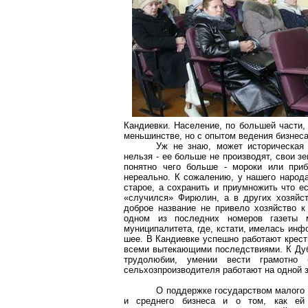
Кандиевки. Население, по большей части,
меньшинстве, но с опытом ведения бизнеса
Уж не знаю, может историческая 
нельзя - ее больше не производят, свои з
понятно чего больше - мороки или приб
нереально. К сожалению, у нашего народа
старое, а сохранить и приумножить что ес
«случился» Фирюлин, а в других хозяйст
доброе название не привело хозяйство к
одном из последних номеров газеты м
муниципалитета, где, кстати, имелась инф
шее. В Кандиевке успешно работают крест
всеми вытекающими последствиями. К Дуб
трудолюбии, умении вести грамотно
сельхозпроизводителя работают на одной з
О поддержке государством малого
и среднего бизнеса и о том, как ей