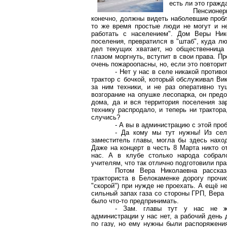
есть ли это гражд
Пенсионер
конечно, должны видеть наболевшие пробл
то же время простые люди не могут и н
работать с населением". Дом Веры Ник
поселения, превратился в "штаб", куда л
дел текущих хватает, но общественница
глазом моргнуть, вступит в свои права. П
очень пожароопасны, но, если это повторит
- Нет у нас в селе никакой против
трактор с бочкой, который обслуживал Ви
за ним техники, и не раз оперативно т
возгорание на опушке лесопарка, он пред
дома, да и вся территория поселения з
технику распродало, и теперь ни трактора
случись?
- А вы в администрацию с этой пр
- Да кому мы тут нужны! Из сель
заместитель главы, могла бы здесь наход
Даже на концерт в честь 8 Марта никто о
нас. А в клубе столько народа собрало
учителям, что так отлично подготовили пра
Потом Вера Николаевна расска
тракториста в Белокаменке дорогу прочис
"скорой") при нужде не проехать. А ещё н
сильный запах газа со стороны ГРП, Вера
было что-то предпринимать.
- Зам. главы тут у нас не жи
администрации у нас нет, а рабочий день
по газу, но ему нужны были распоряжени