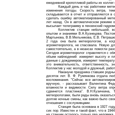
ежедневной кропотливой работы их коллег-
Каждый день и час работники мет
изменения погоды. Скорость ветра, те
складываются в отчет и отправляются в о
сделать ошибку автоматизированный мете
лет назад. Он в автоматическом режиме 
высылает телеграмму в пензенский гидром
Коллектив станции небольшой, в
опытом и знаниями В.А.Кузнецова. Постоя
Мартынова, В.В.Мельникова, Е.В. Петрашки
2 года она была метеорологом, а когд
агрометеоролога, не спасовала. Новую д
самостоятельно, а в нюансах помогли разо
Сегодня агрометеоролог справляется с об
объем наблюдений: измеряет высоту и пло
данные с дождемеров, измеряет температур
это внимательность, ответственность, з
Коллектив у нас молодой и дружный, работ
Накануне праздника ставшее родны
десяток лет. В. Ф. Румянкова отдала лю
воспоминания. "Сейчас все автоматизиров
вручную, - рассказывает Валентина Фед
влажности и видимости. Силу ветра опр
сдвинется пластинка". В.Н.Кузичкина, 
метеорологами, были рады вновь оказаться 
долгие ночные смены, как важно было сво
отношения с сослуживцами.
Станция была основана в 1927 году
сих пор. Известен и такой факт, что в 19
на станции осталось только два человека