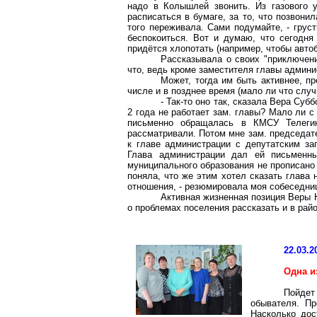
надо в Колышлей звонить. Из газового 
расписаться в бумаге, за то, что позвони
того переживала. Сами подумайте, - грус
беспокоиться. Вот и думаю, что сегодн
придётся хлопотать (например, чтобы автоб
Рассказывала о своих "приключени
что, ведь кроме заместителя главы админи
Может, тогда им быть активнее, п
числе и в позднее время (мало ли что случ
- Так-то оно так, сказала Вера Суб
2 года не работает зам. главы? Мало ли с
письменно обращалась в КМСУ Телегин
рассматривали. Потом мне зам. председат
к главе администрации с депутатским за
Глава администрации дал ей письменны
муниципального образования не прописано и
поняла, что же этим хотел сказать глава
отношения, - резюмировала моя собеседни
Активная жизненная позиция Веры 
о проблемах поселения рассказать и в райо
22.03.2
Одна и
Пойдет
обывателя. Пр
Насколько дос