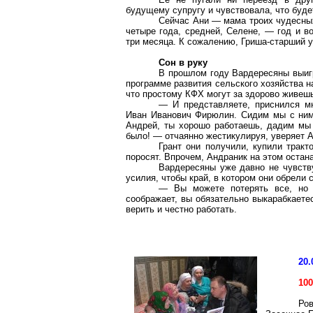
будущему супругу и чувствовала, что буд
Сейчас Ани — мама троих чудесных
четыре года, средней, Селене, — год и в
три месяца. К сожалению, Гриша-старший ум
Сон в руку
В прошлом году Вардересяны выигр
программе развития сельского хозяйства н
что простому КФХ могут за здорово живеш
— И представляете, приснился мн
Иван Иванович Фирюлин. Сидим мы с ним з
Андрей, ты хорошо работаешь, дадим мы 
было! — отчаянно жестикулируя, уверяет А
Грант они получили, купили трак
поросят. Впрочем, Андраник на этом остан
Вардересяны уже давно не чувств
усилия, чтобы край, в котором они обрели 
— Вы можете потерять все, но 
соображает, вы обязательно выкарабкает
верить и честно работать.
20.
100
Ро