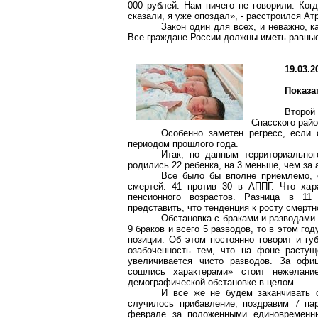
000 рублей. Нам ничего не говорили. Ког
сказали, я уже опоздал», - расстроился Ат
Закон один для всех, и неважно, ка
Все граждане России должны иметь равные
19.03.2
Показа
Второ
Спасского райо
Особенно заметен регресс, если
периодом прошлого года.
Итак, по данным территориально
родились 22 ребенка, на 3 меньше, чем за
Все было бы вполне приемлемо, е
смертей: 41 против 30 в АППГ. Что хар
пенсионного возрастов. Разница в 11
представить, что тенденция к росту смертн
Обстановка с браками и разводами 
9 браков и всего 5 разводов, то в этом год
позиции. Об этом постоянно говорит и гу
озабоченность тем, что на фоне растущ
увеличивается чисто разводов. За офи
сошлись характерами» стоит нежелани
демографической обстановке в целом.
И все же не будем заканчивать с
случилось прибавление, поздравим 7 па
феврале за положенными единовременны