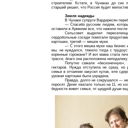
строителем. Кстати, в Чунаках до сих 
старший решил, что Россия будет милости
Земля надежды
В Чунаки супруги Вардересян пере
— Спасибо русским людям, которы
оставили в Армении все, что нажили посл
Сельсовет выделил переселен
сердобольные соседи помогали продуктами
картошки, третий — мешок муки.
— С этого мешка муки наш бизнес и
мы, не нуждался, тяжело тогда с трудоус
коренные горожане? И вот мама стала печ
трассе, благо она расположена неподалеку
Попутно сажали «бесконечную»,
гектаров. Нужда отступила не сразу, но
семьи в отчаянии закусил кулак, еле сде
урожая картошки была украдена.
Правда, долго не сокрушался — не
поросят. Денег хватало только на 11, но х
бедности живет семья, от щедрой души ещ