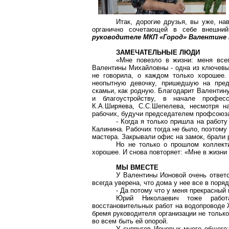
Итак, дорогие друзья, вы уже, на
органично сочетающей в себе внешн
руководителе МКП «Город» Валентине 
ЗАМЕЧАТЕЛЬНЫЕ ЛЮДИ
«Мне повезло в жизни: меня все
Валентины Михайловны - одна из ключевых
не говорила, о каждом только хорошее.
неопытную девочку, пришедшую на предп
скамьи, как родную. Благодарит Валентин
и благоустройству, в начале професс
К.А.Ширяева, С.С.Шепелева, несмотря н
рабочих, будучи председателем профсоюз
- Когда я только пришла на работ
Калинина. Рабочих тогда не было, поэтому
мастера. Закрывали офис на замок, брали 
Но не только о прошлом коллект
хорошее. И снова повторяет: «Мне в жизни
МЫ ВМЕСТЕ
У Валентины Ионовой очень ответ
всегда уверена, что дома у нее все в поряд
- Да потому что у меня прекрасный 
Юрий Николаевич тоже работ
восстановительных работ на водопроводе Ж
бремя руководителя организации не только
во всем быть ей опорой.
У супругов Ионовых много общего: