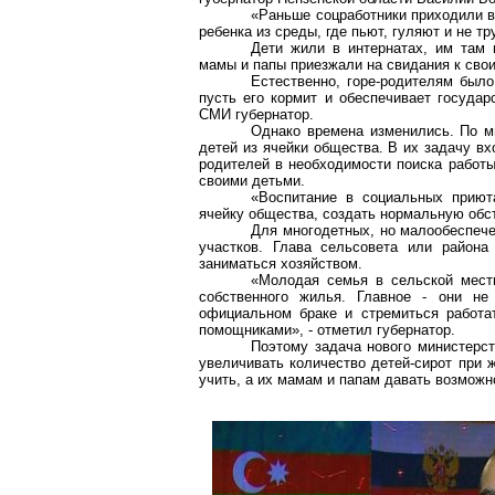
«Раньше соцработники приходили в
ребенка из среды, где пьют, гуляют и не тр
Дети жили в интернатах, им там 
мамы и папы приезжали на свидания к свои
Естественно, горе-родителям было
пусть его кормит и обеспечивает государ
СМИ губернатор.
Однако времена изменились. По м
детей из ячейки общества. В их задачу в
родителей в необходимости поиска работы
своими детьми.
«Воспитание в социальных приют
ячейку общества, создать нормальную обст
Для многодетных, но малообеспече
участков. Глава сельсовета или район
заниматься хозяйством.
«Молодая семья в сельской местн
собственного жилья. Главное - они не
официальном браке и стремиться работа
помощниками», - отметил губернатор.
Поэтому задача нового министерс
увеличивать количество детей-сирот при 
учить, а их мамам и папам давать возможн