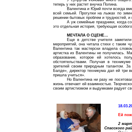
теперь у них растет внучка Полина.
Валентина и Юрий почти всегда вме
всей семьей. Прогулки на лыжах по зимн
решении бытовых проблем и трудностей, и 
А уж семейные праздники, когда с
это отдельная история, требующая особого
МЕЧТАЛА О СЦЕНЕ…
Еще в детстве учителя заметили 
мероприятий, она читала стихи с таким ч
Валентина так мастерски владела словом
артистка из Валентины не получилась. Ма
образование, которое ей хотелось пол
обстоятельствами. Получая в техникуме
зрителей своим природным талантом. За 
Балде», директор техникума дал ей три в
пришла учиться».
Но Валентина ни разу не посетова
жизнь отвечает ей взаимностью. Творческо
своим артистизмом и выдумками радует св
18.03.2
Ей пож
2 мар
Спасского ра