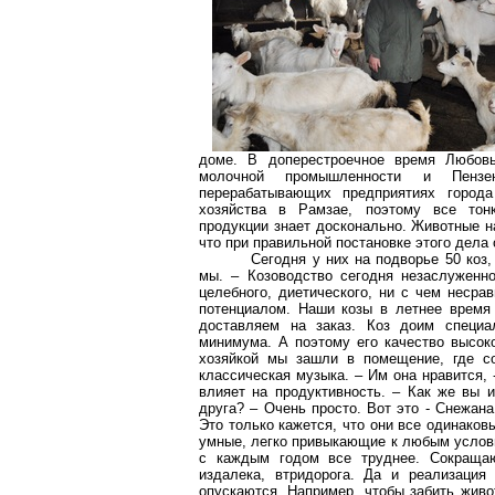
доме. В доперестроечное время Любовь
молочной промышленности и Пензенс
перерабатывающих предприятиях города
хозяйства в Рамзае, поэтому все тонк
продукции знает досконально. Животные н
что при правильной постановке этого дел
Сегодня у них на подворье 50 коз,
мы. – Козоводство сегодня незаслуженн
целебного, диетического, ни с чем несра
потенциалом. Наши козы в летнее время
доставляем на заказ. Коз доим специ
минимума. А поэтому его качество высоко
хозяйкой мы зашли в помещение, где со
классическая музыка. – Им она нравится, 
влияет на продуктивность. – Как же вы и
друга? – Очень просто. Вот это - Снежана
Это только кажется, что они все одинаков
умные, легко привыкающие к любым услови
с каждым годом все труднее. Сокращаю
издалека, втридорога. Да и реализация
опускаются. Например, чтобы забить живо