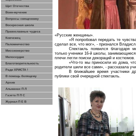
Щит Отечества
Воин-мученик
Вопросы священнику
Воскресная школа
Православные чудеса
«Русские женщины».
Ковчежец
«Я попробовал передать те чувств
сделал все, что мог», - признался Владисл
Паломничество
Спектакль появился благодаря м
Миссионерство
только ученики 16-й школы, занимающиеся 
Милосердие
плечи легли поиски декораций и костюмов.
«Что-то мы приносили из дома, чт
Благотворительность
родители шили все сами», - рассказала уч
Ради ХРИСТА !
В ближайшее время участники др
публики свой очередной спектакль.
В помощь болящему
Архив
Альманах П Л
Газета П П С
Журнал П Е В