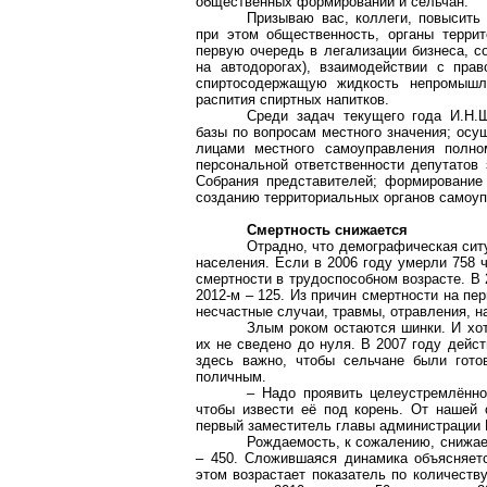
общественных формирований и сельчан.
Призываю вас, коллеги, повысить 
при этом общественность, органы терри
первую очередь в легализации бизнеса, с
на автодорогах), взаимодействии с пра
спиртосодержащую жидкость непромышл
распития спиртных напитков.
Среди задач текущего года И.Н.
базы по вопросам местного значения; осу
лицами местного самоуправления полно
персональной ответственности депутатов 
Собрания представителей; формирование 
созданию территориальных органов самоуп
Смертность снижается
Отрадно, что демографическая сит
населения. Если в 2006 году умерли 758 
смертности в трудоспособном возрасте. В 2
2012-м – 125. Из причин смертности на пе
несчастные случаи, травмы, отравления, н
Злым роком остаются шинки. И хот
их не сведено до нуля. В 2007 году дейст
здесь важно, чтобы сельчане были гото
поличным.
– Надо проявить целеустремлённо
чтобы извести её под корень. От нашей 
первый заместитель главы администрации 
Рождаемость, к сожалению, снижает
– 450. Сложившаяся динамика объясняет
этом возрастает показатель по количеств