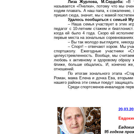
Лиза Журлова, М.Сердоба:
«В т
называется «Пчелки», потому что мы оче
ходим плавать. А наш папа, к сожалению, з
пришел сюда, значит, мы с мамой постепе
Удалось пообщаться с семьей М
– Наша семья участвует в этих иг
педагог с 10-летним стажем и биатлонист
когда ей было 4 года. Скоро ей исполняе
первые места на зональных соревнованиях
– Вы так молодо выглядите, никогда
– Спорт! – отвечают хором. Мы уч
спортшколу. Ежегодные участники «С
целеустремленность. Вообще, мы считаем,
любовь к активному и здоровому образу ж
ближе, больше общались. И, конечно же
отношений.
По итогам зонального этапа «Ста
Роман, мама Елена и дочка Ева, вторыми
нашего района эти семьи поедут защищать 
Среди спортсменов-инвалидов первы
20.03.20
Евдоки
Евдоки
95 годков про