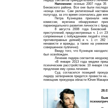
лидеру сектантов принудительного лечения
Напомним:
осенью 2007 года 35 
Бековского
района. Все они были последо
«конца света». Сам религиозный наставн
полугода, за это время скончались две же
Петра Кузнецова признали нев
комиссии, мужчина обнаруживал приз
параноидального
развития личности с
бред
8 августа 2008 года
Бековский
преступлений, предусмотренных ч. 1 ст. 2
сопряженные с побуждением людей к отказ
противоправных деяний) и ч. 1 ст. 282
ненависти и вражды, а также на унижени
совершенное
публично).
Ввиду того, что Кузнецов находилс
был освобожден.
Лечение лидера сектантов неоднок
«В январе 2013 года медики приш
психическим расстройством. 10 января гл
продлении ему срока лечения.
Суд согласился позицией прокур
лидеру затворников придется провести на
помощник прокурора области Юлия Макаро
28.0
Бы
психиатрич