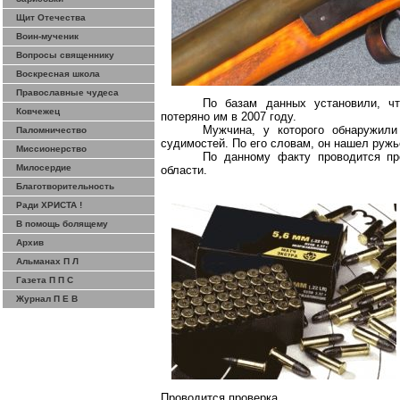
Щит Отечества
Воин-мученик
Вопросы священнику
Воскресная школа
Православные чудеса
По базам данных установили, ч
Ковчежец
потеряно им в 2007 году.
Мужчина, у которого обнаружил
Паломничество
судимостей. По его словам, он нашел
ружь
Миссионерство
По данному факту проводится пр
Милосердие
области.
Благотворительность
Ради ХРИСТА !
В помощь болящему
Архив
Альманах П Л
Газета П П С
Журнал П Е В
Проводится проверка.