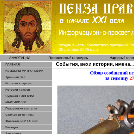
АННОТАЦИИ
Православный календарь
Народный кале
События, вехи истории, имена...
ГЛАВНАЯ
ИЗ ЖИЗНИ МИТРОПОЛИИ
Обзор сообщений п
Тронный Зал
за седмицу
27
История епархии
История храмов
Сурская ГОЛГОФА
МАРТИРОЛОГ
Пензенские святыни
Святые источники
Фотогалерея"ХХ век"
Беседка
Зарисовки