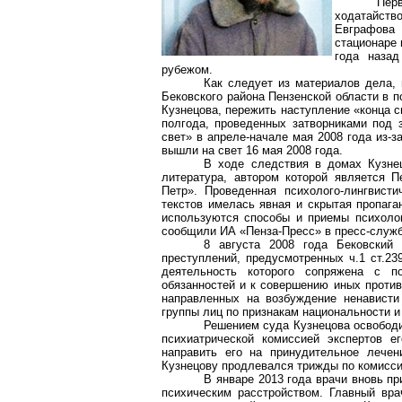
Пер
ходатайств
Евграфова 
стационаре 
года назад
рубежом.
Как следует из материалов дела, 
Бековского
района Пензенской области в п
Кузнецова, пережить наступление «конца св
полгода, проведенных затворниками под
свет» в апреле-начале мая 2008 года из-
вышли на свет 16 мая 2008 года.
В ходе следствия в домах Кузнец
литература, автором которой является 
Петр». Проведенная психолого-лингвисти
текстов имелась явная и скрытая пропага
используются способы и приемы психолог
сообщили ИА «Пенза-Пресс» в пресс-служб
8 августа 2008 года
Бековский
р
преступлений, предусмотренных ч.1 ст.2
деятельность которого сопряжена с п
обязанностей и к совершению иных против
направленных на возбуждение ненависти
группы лиц по признакам национальности и
Решением суда Кузнецова освободил
психиатрической комиссией экспертов е
направить его на принудительное лечен
Кузнецову продлевался трижды по комисси
В январе 2013 года врачи вновь п
психическим расстройством. Главный вра