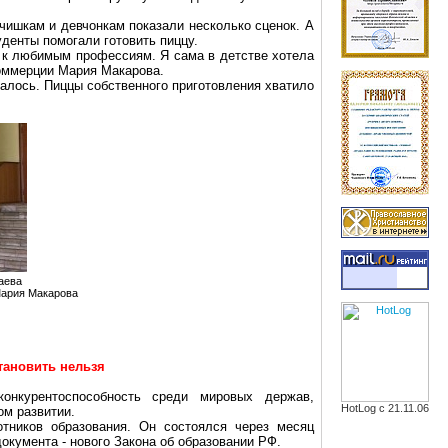
чишкам и девчонкам показали несколько сценок. А
уденты помогали готовить пиццу.
ь к любимым профессиям. Я сама в детстве хотела
коммерции Мария Макарова.
далось. Пиццы собственного приготовления хватило
аева
Мария Макарова
тановить нельзя
нкурентоспособность среди мировых держав,
HotLog с 21.11.06
ом развитии.
тников образования. Он состоялся через месяц
окумента - нового Закона об образовании РФ.