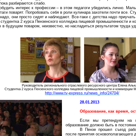
пока разбираются слабо.
будить интерес к профессии – в этом педагоги убедились лично. Маль
аги поварят. Попробовать себя в роли кулинара захотели почти все. Ст
надо, они просто сидят и наблюдают. Все-таки с детства надо приучат
ет студентка 2 курса Пензенского колледжа пищевой промышленности и 
в в будущем поваром, неизвестно, но насладиться результатом труда у
Руководитель регионального отраслевого ресурсного центра Елена Альк
Студентка 2 курса Пензенского колледжа пищевой промышленности и коммерции 
http://www.tv-express.ru/news_info/24704/
28.01.2013
Образование, как время, ос
Если мы претендуем на ко
образование должно быть в постоянн
В Пензе прошел съезд рабо
после принятия основополагающего д