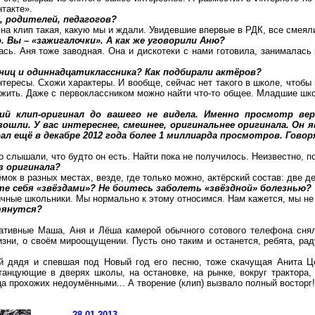
нтакте».
, родителей, педагогов?
 на клип такая, какую мы и ждали. Увидевшие впервые в РДК, все смеял
. Вы – «зажигалочки». А как же уговорили Аню?
ась. Аня тоже заводная. Она и дискотеки с нами готовила, занималас
ниц и одиннадцатиклассника? Как подбирали актёров?
нтересы. Схожи характеры. И вообще, сейчас нет такого в школе, чтоб
жить. Даже с первоклассником можно найти что-то общее. Младшие шко
кий клип-оригинал до вашего не видела. Именно просмотр в
зошли. У вас интереснее, смешнее, оригинальнее оригинала. Он 
рал ещё в декабре 2012 года более 1 миллиарда просмотров. Гово
о слышали, что будто он есть. Найти пока не получилось. Неизвестно, 
из оригинала?
мок в разных местах, везде, где только можно, актёрский состав: две д
те себя «звёздами»? Не боитесь заболеть «звёздной» болезнью?
ычные школьники. Мы нормально к этому относимся. Нам кажется, мы не
отянутся?
иативные Маша, Аня и Лёша камерой обычного сотового телефона сня
зни, о своём мироощущении. Пусть оно таким и останется, ребята, рад
 дядя и спевшая под Новый год его песню, тоже скачущая Анита Цой
анцующие в дверях школы, на остановке, на рынке, вокруг трактора,
а прохожих недоумёнными... А творение (клип) вызвало полный восторг!
28.01.2013