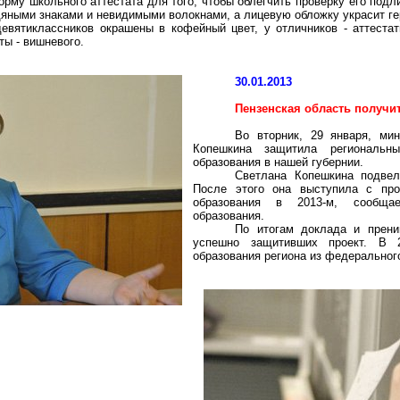
му школьного аттестата для того, чтобы облегчить проверку его подли
дяными знаками и невидимыми волокнами, а лицевую обложку украсит ге
девятиклассников окрашены в кофейный цвет, у отличников - аттест
ты - вишневого.
30.01.2013
Пензенская область получи
Во вторник, 29 января, ми
Копешкина защитила региональн
образования в нашей губернии.
Светлана Копешкина подвел
После этого она выступила с про
образования в 2013-м, сообщае
образования.
По итогам доклада и прени
успешно защитивших проект. В 
образования региона из федеральног