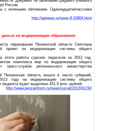
нности. Документ об окончании среднего учебного
рб России.
аты с зелеными обложками. Одиннадцатиклассники
http://apnews.ru/news-8-10904.html
т деньги на модернизацию образования
нистр образования Пензенской области Светлана
ый проект по модернизации системы общего
а итоги работы сурских педагогов за 2012 год.
ектом комплекса мер по модернизации общего
т пресс-служба регионального министерства
й Пензенская область вошла в число губерний,
2013 году на модернизацию системы общего
о бюджета будет выделено 431,5 млн. рублей.
http://www.penzainform.ru/news/social/2013/01/30/