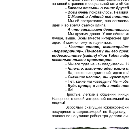
на своей странице в социальной сети «ВКо
- Каковы отзывы о клипе друзей
- Всем очень понравилось. Реакция
- С Машей и Алёшей всё понятно
- Мы ей предложили, она согласил
идеи и во время съёмок клипа.
- А что связывает девятикласс
- Мы дружим давно. У нас общие и
лучше, выше. Всем вместе интереснее дру
идеи. И можно чему-то научиться.
- Честно говоря, южнокорейс
«первопричину».
По-моему вы его прев
видеохостинге (сайте) «You Tube» наб
несколько тысяч просмотров.
- Мы его туда не «выкладывали». Н
- Что-то, какие-то идеи взяли 
- Да, несколько движений, идею съё
- Скажите честно, вы чувствуе
- Нет, какие мы «звёзды»? Мы – об
- Будь проще, и люди к тебе п
- Да!
Простые, лёгкие в общении, иниц
Наверное, о своей интересной школьной жи
людям!
Взрослый скачущий южнокорейский
несущиеся с видеокамерой по Вадинску, т
появление на улицах райцентра делало лиц