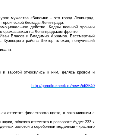
рок мужества «Запомни – это город Ленинград.
 героической блокады Ленинграда.
эмоциональное действо. Кадры военной хроники
но сражавшихся на Ленинградском фронте.
 Иван Власов и Владимир Абрамов. Бессмертный
ь Кузнецкого района Виктор Блохин, получивший
исала:
 и заботой относились к ним, делясь кровом и
http://gorodkuzneck.ru/news/id/3540
ся аттестат фиолетового цвета, а закончившим с
науки, обложка аттестата в развороте будет 233 х
ажденных золотой и серебряной медалями - красного