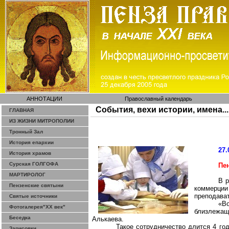
АННОТАЦИИ
Православный календарь
События, вехи истории, имена...
ГЛАВНАЯ
ИЗ ЖИЗНИ МИТРОПОЛИИ
Тронный Зал
История епархии
27.
История храмов
Сурская ГОЛГОФА
Пе
МАРТИРОЛОГ
В р
Пензенские святыни
коммерции
преподават
Святые источники
«В
Фотогалерея"ХХ век"
близлежащ
Беседка
Алькаева.
Такое сотрудничество длится 4 го
Зарисовки