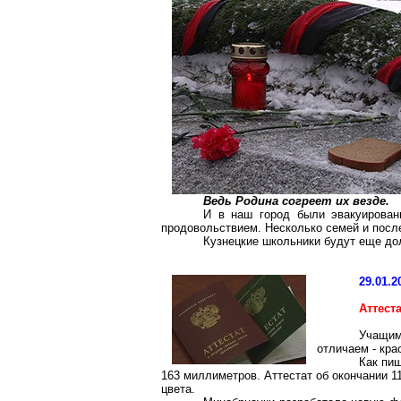
Ведь Родина согреет их везде.
И в наш город были эвакуирован
продовольствием. Несколько семей и посл
Кузнецкие школьники будут еще до
29.01.2
Аттест
Учащим
отличаем - кра
Как пиш
163 миллиметров
. Аттестат об окончании 
цвета.