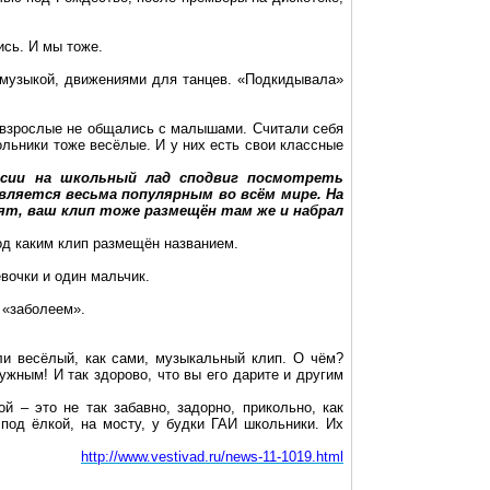
ись. И мы тоже.
ь музыкой, движениями для танцев. «Подкидывала»
ы взрослые не общались с малышами. Считали себя
льники тоже весёлые. И у них есть свои классные
ерсии на школьный лад сподвиг посмотреть
является весьма популярным во всём мире. На
рят, ваш клип тоже размещён там же и набрал
под каким клип размещён названием.
евочки и один мальчик.
 «заболеем».
ли весёлый, как сами, музыкальный клип. О чём?
ужным! И так здорово, что вы его дарите и другим
 – это не так забавно, задорно, прикольно, как
 под ёлкой, на мосту, у будки ГАИ школьники. Их
http://www.vestivad.ru/news-11-1019.html