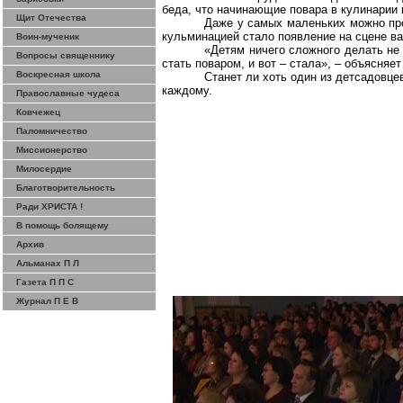
беда, что начинающие повара в кулинарии 
Щит Отечества
Даже у самых маленьких можно про
кульминацией стало появление на сцене ват
Воин-мученик
«Детям ничего сложного делать не 
Вопросы священнику
стать поваром, и вот – стала», – объясня
Воскресная школа
Станет ли хоть один из детсадовце
каждому.
Православные чудеса
Ковчежец
Паломничество
Миссионерство
Милосердие
Благотворительность
Ради ХРИСТА !
В помощь болящему
Архив
Альманах П Л
Газета П П С
Журнал П Е В