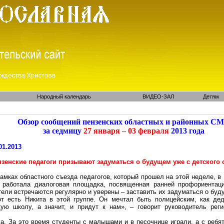
Народный календарь
ВИДЕО-ЗАЛ
Детям
Обзор сообщений пензенских областных и районных С
за седмицу
27 января – 03 февраля
2013 года
01.2013
нзенские педагоги призывают задуматься о будущем уже с детского 
амках областного съезда педагогов, который прошел на этой неделе,
 работала диалоговая площадка, посвященная ранней профориентац
ели встречаются регулярно и уверены – заставить их задуматься о бу
от есть Никита в этой группе. Он мечтал быть полицейским, как де
ую школу, а значит, и придут к нам», – говорит руководитель реги
да. За это время студенты с малышами и в песочнице играли, а с ребя