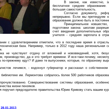
В законе, как известно, з
бесплатное среднее образование
большая самостоятельность.
Согласно документу, реф
непрерывно. Если мы претендуем н
образование должно быть в постоянн
Принципиальное новшество
подготовки закона: школам разреше
счет введения дополнительных обра
учителя - средняя зарплата в отр
ании с удовлетворением отметили, что в последнее время в отрасл
техническая база. Например, только в 2012 году наша региональная 
я.
ока не чувствуют отдачу от вложений и нововведений, хотя, безу
м, производство, да и это требует времени. И все-таки почему, несмотр
да по-прежнему идут? И даже те выпускники, которые, по образному вы
алистов лечимся, - вздохнул губернатор и рассказал о собственном
 библиотеке им. Лермонтова собралось более 500 работников образов
 прочувствованно. Совершенствование системы образования, особен
ачества жизни пензяков.
 - я поручил председателю правительства Юрию Кривову стать вашим кур
28.01.2013