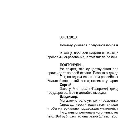
30.01.2013
Почему учителя получают по-ра
В конце прошлой недели в Пензе п
проблемы образования, в том числе размыш
ПОДТЯНУЛИ...
Не секрет, что существующая сей
происходит по всей стране. Разрыв в дохо
Так, на одном известном российско
большой зарплатой, а тех, кто им эту зарп
Сергей:
Зато у Миллера («Газпром») дохо
государство. Вот и делайте выводы.
Владимир:
Мы даем стране умных и грамотных
Справедливости ради стоит сказат
чтобы материально поддержать учителей, п
По данным регионального министерс
тыс. 164 руб. Сейчас она равна 17 тыс. 256