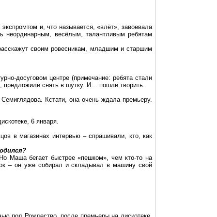
экспромтом и, что называется, «влёт», завоевала
ать неординарным, весёлым, талантливым ребятам
 расскажут своим ровесникам, младшим и старшим
урно-досуговом центре (примечание: ребята стали
, предложили снять в шутку. И… пошли творить.
Семиглядова. Кстати, она очень ждала премьеру.
искотеке, 6 января.
цов в магазинах интервью – спрашивали, кто, как
ходился?
 Но Маша бегает быстрее «пешком», чем кто-то на
ок – он уже собирал и складывал в машину свой
чью под Рождество, после премьеры на дискотеке,