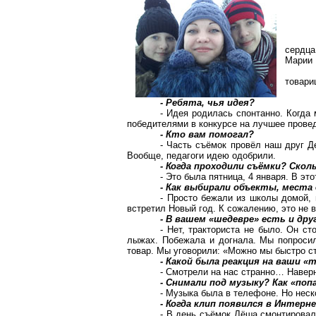
сердца
Марии 
товари
- Ребята, чья идея?
- Идея родилась спонтанно. Когда 
победителями в конкурсе на лучшее провед
- Кто вам помогал?
- Часть съёмок провёл наш друг Д
Вообще, педагоги идею одобрили.
- Когда проходили съёмки? Скол
- Это была пятница, 4 января. В эт
- Как выбирали объекты, места
- Просто бежали из школы домой, 
встретил Новый год. К сожалению, это не 
- В вашем «шедевре» есть и др
- Нет, тракториста не было. Он с
лыжах. Побежала и догнала. Мы попроси
товар. Мы уговорили: «Можно мы быстро с
- Какой была реакция на ваши «
- Смотрели на нас странно… Навер
- Снимали под музыку? Как «по
- Музыка была в телефоне. Но неск
- Когда клип появился в Интерн
- В день съёмок Лёша смонтировал 