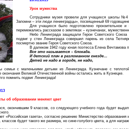
Урок мужества
Сотрудники музея провели для учащихся школы №4 у
Запомни – эти люди ленинградцы», посвященный 69 годовщине
Для учащихся было подготовлено пронзительное и 
перемежались рассказом о земляках – кузнечанах, мужествен
Небо Ленинграда защищали Герои Советского Союза
подвиг у стен Ленинграда совершил парень из села Тютняр
посмертно звание Героя Советского Союза.
В далеком 1942 году юная поэтесса Елена Вечтамова п
Все это называется – блокада.
И детский плач в разломанном гнезде…
Детей не надо в городе, не надо,
ы семьи с маленькими детьми из Ленинграда. Кузнечане с теплотой
е окончания Великой Отечественной войны остались жить в Кузнецке.
лго помнить подвиг Ленинграда!
013
аты об образовании меняют цвет
ся, окончившим 9 классов, со следующего учебного года будет выдать
сного.
ет «Российская газета», согласно решению Министерство образования и 
11 классов будет такого же размера, но сине-голубого цвета, а для нагр