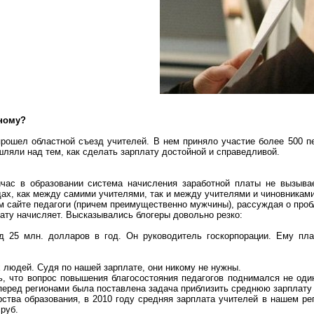
зному?
рошел областной съезд учителей. В нем приняло участие более 500 п
ляли над тем, как сделать зарплату достойной и справедливой.
час в образовании система начисления заработной платы не вызывае
дах, как между самими учителями, так и между учителями и чиновникам
м сайте педагоги (причем преимущественно мужчины), рассуждая о проб
лату начисляет. Высказывались блогеры довольно резко:
д 25 млн. долларов в год. Он руководитель госкорпорации. Ему пла
 людей. Судя по нашей зарплате, они никому не нужны.
ь, что вопрос повышения благосостояния педагогов поднимался не оди
еред регионами была поставлена задача приблизить среднюю зарплату в
тва образования, в 2010 году средняя зарплата учителей в нашем реги
 руб.