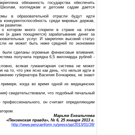
акреплена обязанность государства обеспечить
. Школам, колледжам и детским садам дается
ормы в образовательной отрасли будут идти
а конкурентоспособность среди мировых держав,
ом развитии.
, о котором много спорили в стране на этапе
но (и даже поощряется) зарабатывание денег за
зовательных услуг. И закреплен высокий статус
асли не может быть ниже средней по экономике
ь были сделаны огромные финансовые вливания.
система получила порядка 6,5 миллиарда рублей -
словно, всякая гуманитарная система не может
я на то, что уже ясно как день, что нельзя идти в
ражению губернатора Василия Бочкарева, не знают
 примере, когда во время одной из медицинских
ания) свидетельствовали, что подобный печальный
но профессионального, он считает определяющим
атором.
Марьям Енгалычева
«Пензенская правда», № 6, 25 января
2013 г
.
http://www.penzainform.ru/press/pp/2013/01/28/