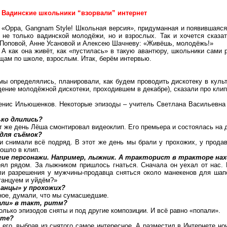
Вадинские школьники “взорвали” интернет
«Oppa, Gangnam Style! Школьная версия», придуманная и появившаяся 
 не только вадинской молодёжи, но и взрослых. Так и хочется сказ
Поповой, Анне Усановой и Алексею Шачневу: «Живёшь, молодёжь!»
А как она живёт, как «пустилась» в такую авантюру, школьники сами
щам по школе, взрослым. Итак, берём интервью.
мы определялись, планировали, как будем проводить дискотеку в культ
ение молодёжной дискотеки, проходившем в декабре), сказали про клип
енис Ильюшенков. Некоторые эпизоды – учитель Светлана Васильевна 
ько длились?
от же день Лёша смонтировал видеоклип. Его премьера и состоялась на д
 для съёмок?
и снимали всё подряд. В этот же день мы брали у прохожих, у продав
вошло в клип.
угие персонажи. Например, лыжник. А тракторист в тракторе на
тоял рядом. За лыжником пришлось гнаться. Сначала он уехал от нас.
ли разрешения у мужчины-продавца сняться около манекенов для шап
танцуем и уйдём?»
танцы» у прохожих?
ное, думали, что мы сумасшедшие.
пали» в такт, ритм?
олько эпизодов сняты и под другие композиции. И всё равно «попали».
ете?
его, выбрав из снятого самое интересное. А разместил в Интернете но