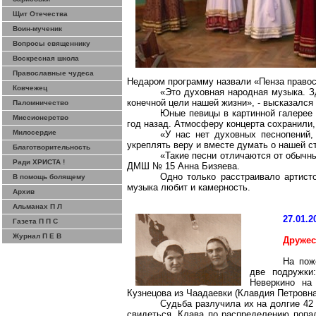
Щит Отечества
Воин-мученик
Вопросы священнику
Воскресная школа
Православные чудеса
Недаром программу назвали «Пенза право
Ковчежец
«Это духовная народная музыка. З
конечной цели нашей жизни», - высказался
Паломничество
Юные певицы в картинной галерее 
Миссионерство
год назад. Атмосферу концерта сохранили,
Милосердие
«У нас нет духовных песнопений,
укреплять веру и вместе думать о нашей 
Благотворительность
«Такие песни отличаются от обычны
Ради ХРИСТА !
ДМШ № 15 Анна Бизяева.
Одно только расстраивало артисто
В помощь болящему
музыка любит и камерность.
Архив
Альманах П Л
27.01.2
Газета П П С
Журнал П Е В
Дружес
На пож
две подружки
Неверкино на
Кузнецова из Чаадаевки (Клавдия Петровна
Судьба разлучила их на долгие 42 
свидеться. Клава по распределению попа