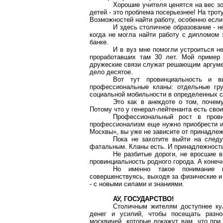
Хорошие учителя ценятся на вес зо
детей - это проблема посерьезнее! На трот
Возможностей найти работу, особенно если 
И здесь столичное образование - н
когда не могла найти работу с дипломом
банке.
И в вуз мне помогли устроиться н
проработавших там 30 лет. Мой пример 
дружеские связи служат решающим аргумен
дело десятое.
Вот тут провинциальность и 
профессиональные кланы: отдельные гру
социальной мобильности в определенных 
Это как в анекдоте о том, почему
Потому что у генерал-лейтенанта есть свои
Профессиональный рост в прови
профессионализм еще нужно приобрести и 
Москвы», вы уже не зависите от принадлеж
Пока не захотите выйти на следу
фатальным. Кланы есть. И принадлежность 
Не разбитые дороги, не вросшие 
провинциальность родного города. А конечн
Но именно такое понимание пр
совершенствуясь, выходя за физические и
- с новыми силами и знаниями.
АУ, ГОСУДАРСТВО!
Столичным жителям доступнее кул
денег и усилий, чтобы посещать разно
москвичей, которые докажут вам, что при