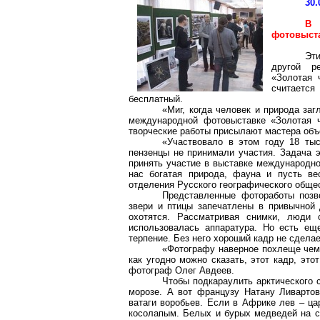
30.
В 
фотовыста
Эти
другой р
«Золотая 
считаетс
бесплатный.
«Миг, когда человек и природа заг
международной фотовыставке «Золотая ч
творческие работы присылают мастера объе
«Участвовало в этом году 18 тыс
пензенцы не принимали участия. Задача э
принять участие в выставке международно
нас богатая природа, фауна и пусть ве
отделения Русского географического обще
Представленные фотоработы позво
звери и птицы запечатлены в привычной
охотятся. Рассматривая снимки, люди о
использовалась аппаратура. Но есть е
терпение. Без него хороший кадр не сдела
«Фотографу наверное похлеще чем 
как угодно можно сказать, этот кадр, эт
фотограф Олег Авдеев.
Чтобы подкараулить арктического 
морозе. А вот французу Натану Ливартов
ватаги воробьев. Если в Африке лев – ца
косолапым. Белых и бурых медведей на сн