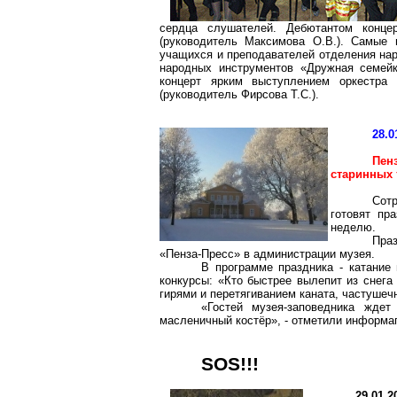
сердца слушателей. Дебютантом конце
(руководитель Максимова О.В.). Самые
учащихся и преподавателей отделения нар
народных инструментов «Дружная семейк
концерт ярким выступлением оркестра
(руководитель Фирсова Т.С.).
28.0
Пен
старинных 
Сот
готовят пр
неделю.
Пра
«Пенза-Пресс» в администрации музея.
В программе праздника - катание 
конкурсы: «Кто быстрее вылепит из снега
гирями и перетягиванием каната, частушеч
«Гостей музея-заповедника жде
масленичный костёр», - отметили информаг
SOS!!!
29.01.2