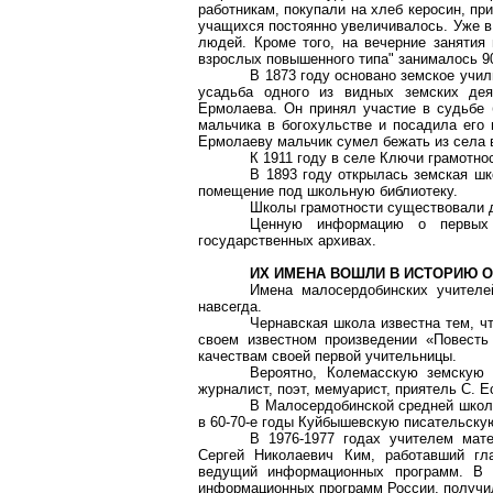
работникам, покупали на хлеб керосин, при
учащихся постоянно увеличивалось. Уже в
людей. Кроме того, на вечерние занятия
взрослых повышенного типа" занималось 9
В 1873 году основано земское учи
усадьба одного из видных земских дея
Ермолаева. Он принял участие в судьбе 
мальчика в богохульстве и посадила его 
Ермолаеву мальчик сумел бежать из села в
К 1911 году в селе Ключи грамотно
В 1893 году открылась земская шк
помещение под школьную библиотеку.
Школы грамотности существовали д
Ценную информацию о первых 
государственных архивах.
ИХ ИМЕНА ВОШЛИ В ИСТОРИЮ 
Имена малосердобинских учителе
навсегда.
Чернавская школа известна тем, ч
своем известном произведении «Повест
качествам своей первой учительницы.
Вероятно, Колемасскую земскую 
журналист, поэт, мемуарист, приятель С. 
В Малосердобинской средней школ
в 60-70-е годы Куйбышевскую писательску
В 1976-1977 годах учителем мат
Сергей Николаевич Ким, работавший гла
ведущий информационных программ. В 
информационных программ России, получи