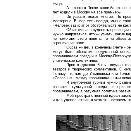
могут.
А я знаю в Пензе такое балетное 
лет ездили в Москву на все премьеры!
Энтузиазм может многое. Но пров
мастерица. Выбор есть всегда, мы не сво
«Человек зависит от обстоятельств не как т
Объективная трудность провинции в
нужно напрягаться, чтобы узнать, какие в
не помогают этого понять, то на объект
ограничения воли.
Образ жизни, в конечном счете - р
могут быть объектом продуманной социа
провинциалам поездки в Москву-Петербург
учительские коллективы.
Просто должна быть государстве
театров и творческих коллективов. С не
Потому что нам до Ульяновска или Тольят
«Сапсаны» - между провинциальными обла
И внутренний туризм нужно развив
развитие культурной среды, и привле
провинциалам, а разумная политика развити
Мой пространственный идеал жизни
и для удовольствия, а уезжать насовсем н