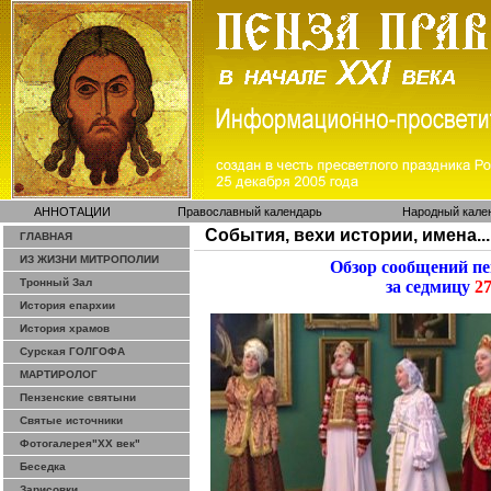
АННОТАЦИИ
Православный календарь
Народный кале
События, вехи истории, имена...
ГЛАВНАЯ
ИЗ ЖИЗНИ МИТРОПОЛИИ
Обзор сообщений п
Тронный Зал
за седмицу
27
История епархии
История храмов
Сурская ГОЛГОФА
МАРТИРОЛОГ
Пензенские святыни
Святые источники
Фотогалерея"ХХ век"
Беседка
Зарисовки