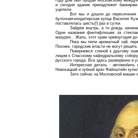
году дом был продан Московскому междуна
и сегодня здание принадлежит банкирам
уцелели.
Вот мы и дошли до пересечения М
булочная-кондитерская купца Василия Ку
поставлялась шесть(!) раз в сутки.
Зайдем внутрь, а то дождь начина
Одни названия финтифлюшек за стеклами
мазурки... Жаль, этот храм чревоугодия до
Пока мы пили ароматный чай, пер
Похоже, городские власти не могут решить
Повернемся спиной к другому зна
лицом к Спасскому кафедральному собору.
русского города. Все здесь размеренно и 
Интересная деталь - автомобиль 
Новохацкий и зубной врач Файнштейн купил
Зато сейчас на Московской машин е