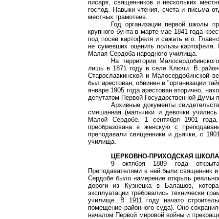
писаря, священников и нескольких местн
господ. Навыки чтения, счета и письма о
местных грамотеев.
Год организации первой школы пр
крупного бунта в марте-мае 1841 года кр
под посев картофеля и сажать его. Главно
не сумевших оценить пользы картофеля. 
Малая Сердоба народного училища.
На территории Малосердобинског
лишь в 1871 году в селе Ключи. В район
Старославкинской и Малосердобинской ве
был арестован, обвинен в "организации тай
январе 1905 года арестован вторично, нах
депутатом Первой Государственной Думы п
Архивные документы свидетельству
смешанная (мальчики и девочки учились
Малой Сердобе. 1 сентября 1901 года
преобразована в женскую с преподаван
преподавали священники и дьячки, с 1901
училища.
ЦЕРКОВНО-ПРИХОДСКАЯ ШКОЛ
9 октября 1889 года открыта
Преподавателями в ней были священник и 
Сердобе было намерение открыть реально
дороги из Кузнецка в Балашов, котор
эксплуатации требовались технически гра
училище. В 1911 году начато строитель
помещение районного суда). Оно сохранил
началом Первой мировой войны и прекраще