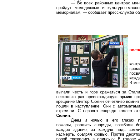
— Во всех районных центрах муни
пройдут молодежные и культурно-массо
мемориалам, — сообщает пресс-служба обл
восп
контр
врем
посв
кажд
В мел
выпали честь и горе сражаться за Стал
несколько раз превосходящую армию про
крещение Виктор Сюлин отчетливо помнит 
пошли в наступление. Они с автоматами
стреляли. С первого снаряда колесо от
Сюлин
.
Днем и ночью в его глазах п
пожары, рвались снаряды, погибали б
каждое здание, за каждую пядь земл
насмерть, обагряя кровью. Против десятк
порой сражались в одиночку. В голове 