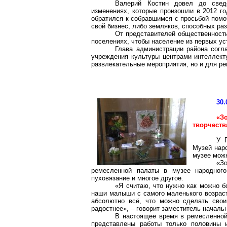
Валерий Костин довел до свед
изменениях, которые произошли в 2012 го
обратился к собравшимся с просьбой помо
свой бизнес, либо земляков, способных раз
От представителей общественност
поселениях, чтобы население из первых ус
Глава администрации района согл
учреждения культуры центрами интеллекту
развлекательные мероприятия, но и для р
30.
«З
творчеств
У 
Музей наро
музее мож
«З
ремесленной палаты в музее народного 
пуховязание и многое другое.
«Я считаю, что нужно как можно б
наши малыши с самого маленького возраст
абсолютно всё, что можно сделать свои
радостнее», – говорит заместитель началь
В настоящее время в ремесленной 
представлены работы только половины 