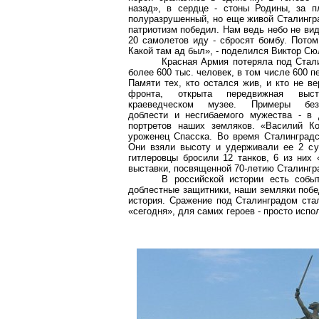
назад», в сердце - стоны Родины, за п
полуразрушенный, но еще живой Сталингр
патриотизм победил. Нам ведь небо не ви
20 самолетов иду - сбросят бомбу. Потом
Какой там ад был», - поделился Виктор Сю
Красная Армия потеряла под Стал
более 600 тыс. человек, в том числе 600 п
Памяти тех, кто остался жив, и кто не в
фронта, открыта передвижная выс
краеведческом музее. Примеры безз
доблести и несгибаемого мужества - в 
портретов наших земляков. «Василий Ко
уроженец Спасска. Во время Сталинградс
Они взяли высоту и удерживали ее 2 су
гитлеровцы бросили 12 танков, 6 из них 
выставки, посвященной 70-летию Сталинг
В российской истории есть собы
доблестные защитники, наши земляки побе
история. Сражение под Сталинградом ст
«сегодня», для самих героев - просто исп