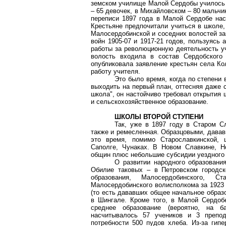
земском училище Малой Сердобы училось 1
– 65 девочек, в Михайловском – 80 мальчи
переписи 1897 года в Малой Сердобе на
Крестьяне предпочитали учиться в школе,
Малосердобинской и соседних волостей з
войн 1905-07 и 1917-21 годов, пользуясь 
работы за революционную деятельность у
волость входила в состав Сердобского 
опубликовала заявление крестьян села Ко
работу учителя.
Это было время, когда по степени 
выходить на первый план, оттесняя даже 
школа", он настойчиво требовал открытия
и сельскохозяйственное образование.
ШКОЛЫ ВТОРОЙ СТУПЕНИ
Так, уже в 1897 году в Старом С
также и ремесленная. Образцовыми, давав
это время, помимо Старославкинской, 
Саполге, Чунаках. В Новом Славкине, Н
общин плюс небольшие субсидии уездного 
О развитии народного образовани
Обилие таковых – в Петровском городск
образования, Малосердобинского, С
Малосердобинского волисполкома за 1923 
(то есть дававших общее начальное образ
в Шингале. Кроме того, в Малой Сердоб
среднее образование (вероятно, на б
насчитывалось 57 учеников и 3 препо
потребности 500 пудов хлеба. Из-за гип