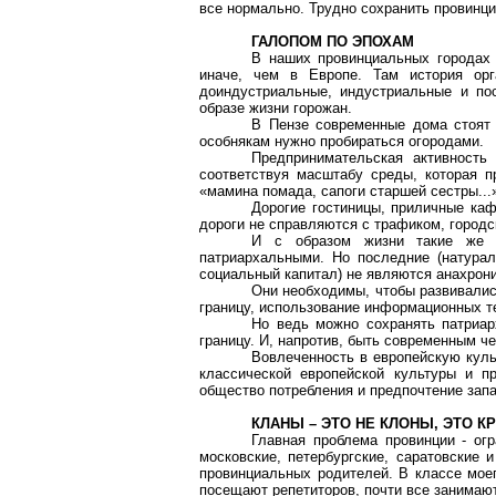
все нормально. Трудно сохранить провинци
ГАЛОПОМ ПО ЭПОХАМ
В наших провинциальных городах 
иначе, чем в Европе. Там история ор
доиндустриальные, индустриальные и по
образе жизни горожан.
В Пензе современные дома стоят 
особнякам нужно пробираться огородами.
Предпринимательская активность
соответствуя масштабу среды, которая п
«мамина помада, сапоги старшей сестры...
Дорогие гостиницы, приличные каф
дороги не справляются с трафиком, городс
И с образом жизни такие же п
патриархальными. Но последние (натурал
социальный капитал) не являются анахрон
Они необходимы, чтобы развивалис
границу, использование информационных т
Но ведь можно сохранять патриар
границу. И, напротив, быть современным ч
Вовлеченность в европейскую куль
классической европейской культуры и п
общество потребления и предпочтение зап
КЛАНЫ – ЭТО НЕ КЛОНЫ, ЭТО К
Главная проблема провинции - ог
московские, петербургские, саратовские
провинциальных родителей. В классе моег
посещают репетиторов, почти все занимают