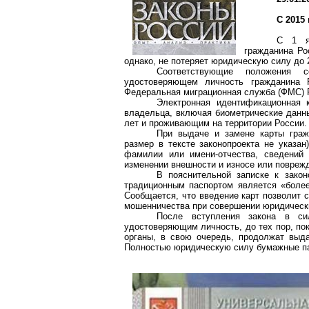
С 2015
С 1 я
гражданина Ро
однако, не потеряет юридическую силу до 
Соответствующие положения с
удостоверяющем личность гражданина Р
Федеральная миграционная служба (ФМС) 
Электронная идентификационная
владельца, включая биометрические данн
лет и проживающим на территории России. 
При выдаче и замене карты граж
размер в тексте законопроекта не указа
фамилии или имени-отчества, сведений 
изменении внешности и износе или повреж
В пояснительной записке к закон
традиционным паспортом является «боле
Сообщается, что введение карт позволит 
мошенничества при совершении юридических
После вступления закона в си
удостоверяющим личность, до тех пор, по
органы, в свою очередь, продолжат выда
Полностью юридическую силу бумажные пас