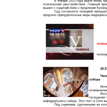
В январе 2013 года врачи вновь п
психическим расстройством. Главный вра
вышел с ходатайством о продлении Кузнец
Суд согласился позицией прокурат
продлить принудительные меры медицинско
телека
телепе
29.0
Чел
собора
Инте
осквернении
Фот
посещении 
кафедрального собора. Этот пост в Сети 
Под снимками, сделанными на коло