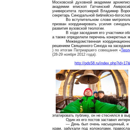
Московской духовной академии архиепи
академии епископ Гатчинский Амврос
университета протоиерей Владимир Воро
секретарь Синодальной библейско-богосл
Во вступительном слове митропо
призван координировать усилия синодал
развития вузовской теологии.
В ходе заседания его участники об
а также определили перечень конкретных м
Межведомственная координационна
решением Священного Синода на заседании 
) по итогам Патриаршего совещания «
Теол
(28-29 ноября 2012 года).
http://pds58.ru/index.php?id=
эпатировать публику, он не стеснялся в вы
Один из его постов заставил интер
— День был очень насыщенный, 
храм, забухали под колоколами, правосл