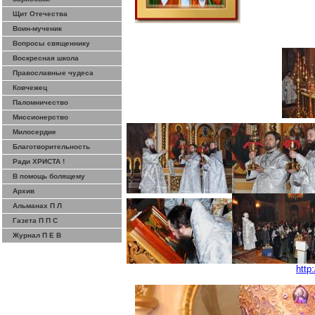
Щит Отечества
Воин-мученик
Вопросы священнику
Воскресная школа
Православные чудеса
Ковчежец
Паломничество
Миссионерство
Милосердие
Благотворительность
Ради ХРИСТА !
В помощь болящему
Архив
Альманах П Л
Газета П П С
Журнал П Е В
http