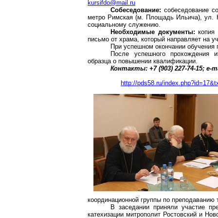
kursifdo@mail.ru
Собеседование:
собеседование сос
метро Римская (м. Площадь Ильича), ул.
социальному служению.
Необходимые документы:
копия 
письмо от храма, который направляет на у
При успешном окончании обучения п
После успешного прохождения ит
образца о повышении квалификации.
Контакты
: +7 (903) 227-74-15; e-m
http://pds58.ru/index.php?id=1
координационной группы по преподаванию т
В заседании приняли участие пре
катехизации митрополит Ростовский и
Нов