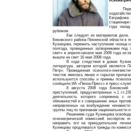
психиатрич
Пер
ходатайств
Евграфова 
стационаре 
года назад
рубежом.
Как следует из материалов дела, 
Бековского
района Пензенской области в п
Кузнецова, пережить наступление «конца св
полгода, проведенных затворниками под
свет» в апреле-начале мая 2008 года из-
вышли на свет 16 мая 2008 года.
В ходе следствия в домах Кузнец
литература, автором которой является 
Петр». Проведенная психолого-лингвисти
текстов имелась явная и скрытая пропага
используются способы и приемы психолог
сообщили ИА «Пенза-Пресс» в пресс-служб
8 августа 2008 года
Бековский
р
преступлений, предусмотренных ч.1 ст.2
деятельность которого сопряжена с п
обязанностей и к совершению иных против
направленных на возбуждение ненависти
группы лиц по признакам национальности и
Решением суда Кузнецова освободил
психиатрической комиссией экспертов е
направить его на принудительное лечен
Кузнецову продлевался трижды по комисси