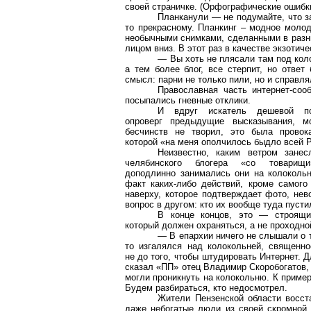
своей страничке. (Орфографические ошибк
Планканули
— не подумайте, что з
то прекрасному.
Планкинг
– модное молод
необычными снимками, сделанными в разны
лицом вниз. В этот раз в качестве экзотич
— Вы хоть не плясали там под ко
а тем более
блог
, все стерпит, но ответ
смысл: парни не только пили, но и справл
Православная часть
интернет-соо
посыпались гневные отклики.
И вдруг искатель дешевой по
опроверг предыдущие высказывания, мо
бесчинств не творил, это была провок
которой «на меня ополчилось
быдло
всей Р
Неизвестно, каким ветром зане
челябинского
блогера
«со товарищ
доподлинно занимались они на колокольн
факт каких-либо действий, кроме самого
наверху, которое подтверждает фото, нев
вопрос в другом: кто их вообще туда пусти
В конце концов, это — строящи
который должен охраняться, а не проходно
— В епархии ничего не слышали о т
то изгалялся над колокольней, священн
не до того, чтобы штудировать Интернет. 
сказал «ПП» отец Владимир Скоробогатов, 
могли проникнуть на колокольню. К пример
Будем разбираться, кто недосмотрел.
Жители Пензенской области восст
даже небогатые люди из своей скромной 