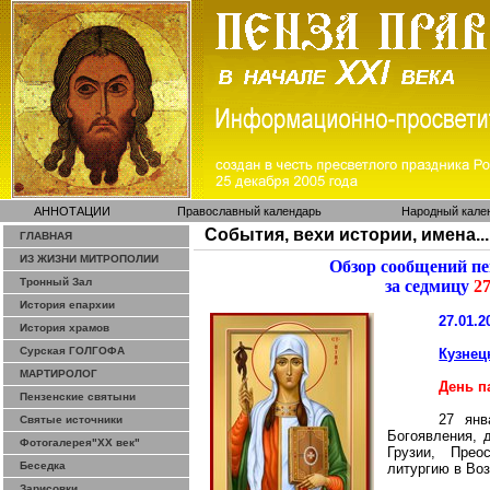
АННОТАЦИИ
Православный календарь
Народный кале
События, вехи истории, имена...
ГЛАВНАЯ
ИЗ ЖИЗНИ МИТРОПОЛИИ
Обзор сообщений п
Тронный Зал
за седмицу
27
История епархии
27.01.2
История храмов
Сурская ГОЛГОФА
Кузнец
МАРТИРОЛОГ
День п
Пензенские святыни
27 янв
Святые источники
Богоявления, 
Фотогалерея"ХХ век"
Грузии, Пре
Беседка
литургию в Во
Зарисовки