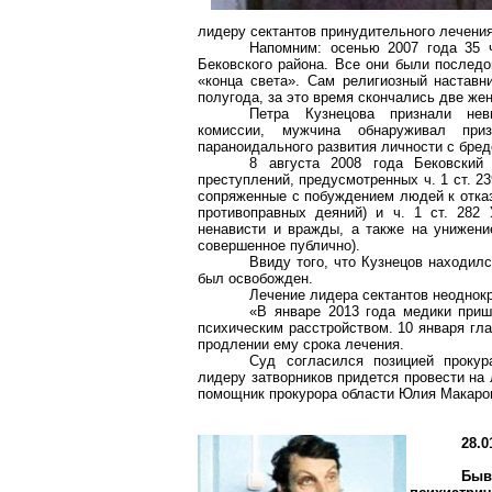
лидеру сектантов принудительного лечения
Напомним: осенью 2007 года 35 
Бековского
района. Все они были последо
«конца света». Сам религиозный наставн
полугода, за это время скончались две же
Петра Кузнецова признали нев
комиссии, мужчина обнаруживал приз
параноидального
развития личности с
бред
8 августа 2008 года
Бековский
преступлений, предусмотренных ч. 1 ст. 2
сопряженные с побуждением людей к отказ
противоправных деяний) и ч. 1 ст. 282
ненависти и вражды, а также на унижени
совершенное публично).
Ввиду того, что Кузнецов находилс
был освобожден.
Лечение лидера сектантов неоднок
«В январе 2013 года медики приш
психическим расстройством. 10 января гл
продлении ему срока лечения.
Суд согласился позицией прокур
лидеру затворников придется провести на
помощник прокурора области Юлия Макаро
28.0
Бы