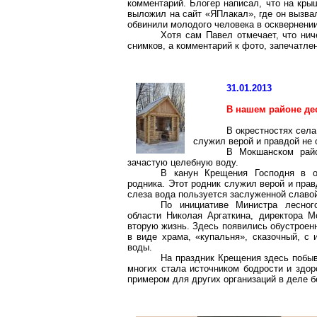
комментарий.
Блогер
написал, что на кры
выложил на сайт «
ЯПлакал
», где он вызв
обвинили молодого человека в осквернени
Хотя сам Павел отмечает, что нич
снимков, а комментарий к фото, запечатл
31.01.2013
В нашем районе де
В окрестностях села
служил верой и правдой не
В
Мокшанском
райо
зачастую целебную воду.
В канун Крещения Господня в о
родника. Этот родник служил верой и пра
слеза вода пользуется заслуженной славо
По инициативе Министра лесного
области Николая
Аргаткина
, директора
М
вторую жизнь. Здесь появились обустроенн
в виде храма, «купальня», сказочный, с
воды.
На праздник Крещения здесь побыв
многих стала источником бодрости и здор
примером для других организаций в деле б