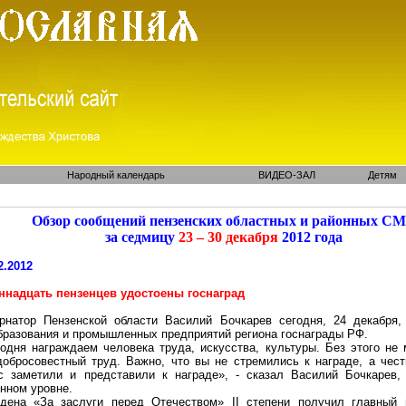
Народный календарь
ВИДЕО-ЗАЛ
Детям
Обзор сообщений пензенских областных и районных С
за седмицу
23 – 30 декабря
2012 года
2.2012
ннадцать пензенцев удостоены госнаград
ернатор Пензенской области Василий Бочкарев сегодня, 24 декабря,
бразования и промышленных предприятий региона госнаграды РФ.
одня награждаем человека труда, искусства, культуры. Без этого не
добросовестный труд. Важно, что вы не стремились к награде, а чес
с заметили и представили к награде», - сказал Василий Бочкарев,
нном уровне.
дена «За заслуги перед Отечеством» II степени получил главный