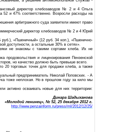
снованным, а решение антимонопольной службы -
нансовый директор хлебозаводов № 2 и 4 Ольга
на 52 и 47% соответственно. Возросли расходы на
решения арбитражного суда заявители имеют право
коммерческий директор хлебозаводов № 2 и 4 Юрий
 руб.), «Пшеничный» (12 руб. 34 коп.), «Пшенично-
овой доступности, а остальные 30% в сетях».
зяки не знакомы с такими сортами хлеба. Их не
нка продовольствия и лицензирования Пензенской
аторов, но качество должно быть превыше всего.
то 20 торговых точек для продажи хлеба, а также
дуальный предприниматель Николай Поповских. - А
ука тоже неплохая. Но в прошлом году за кило мы
ли активно осваивать новые для них территории:
Динара Шадыханова
«Молодой ленинец», № 52, 25 декабря 2012 г.
http://www.penzainform.ru/press/ml/2012/12/25/