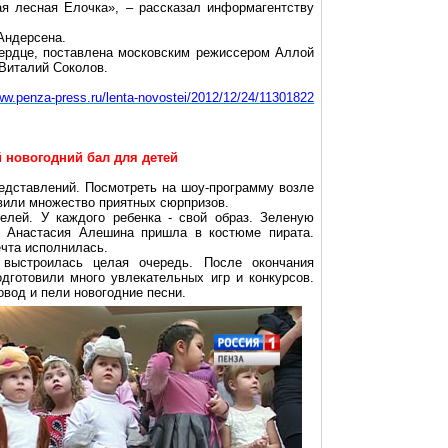
ая лесная Елочка», – рассказал информагентству
 Андерсена.
 сердце, поставлена московским режиссером Аллой
 Виталий Соколов.
www.penza-press.ru/lenta-novostei/2012/12/24/11301822
 новогодний бал для детей
едставлений. Посмотреть на шоу-программу возле
овили множество приятных сюрпризов.
елей. У каждого ребенка - свой образ. Зеленую
и. Анастасия Алешина пришла в костюме пирата.
чта исполнилась.
выстроилась целая очередь. После окончания
одготовили много увлекательных игр и конкурсов.
овод и пели новогодние песни.