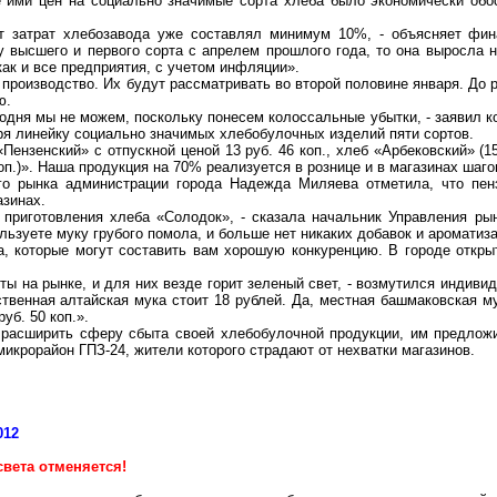
 ими цен на социально значимые сорта хлеба было экономически обо
ст затрат хлебозавода уже составлял минимум 10%, - объясняет фи
у высшего и первого сорта с апрелем прошлого года, то она выросла 
как и все предприятия, с учетом инфляции».
производство. Их будут рассматривать во второй половине января. До 
ю.
дня мы не можем, поскольку понесем колоссальные убытки, - заявил 
бря линейку социально значимых хлебобулочных изделий пяти сортов.
Пензенский» с отпускной ценой 13 руб. 46 коп., хлеб «Арбековский» (15
 коп.)». Наша продукция на 70% реализуется в рознице и в магазинах шаг
го рынка администрации города Надежда Миляева отметила, что пен
азинах.
 приготовления хлеба «Солодок», - сказала начальник Управления ры
ользуете муку грубого помола, и больше нет никаких добавок и ароматиз
, которые могут составить вам хорошую конкуренцию. В городе откры
ы на рынке, и для них везде горит зеленый свет, - возмутился индиви
ственная алтайская мука стоит 18 рублей. Да, местная башмаковская м
руб. 50 коп.».
 расширить сферу сбыта своей хлебобулочной продукции, им предложи
микрорайон ГПЗ-24, жители которого страдают от нехватки магазинов.
012
света отменяется!