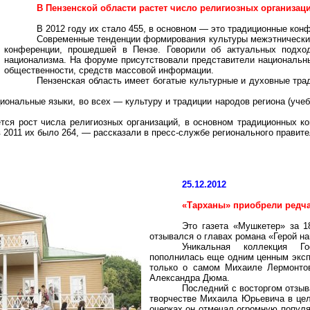
В Пензенской области растет число религиозных организац
В 2012 году их стало 455, в основном — это традиционные кон
Современные тенденции формирования культуры межэтнически
конференции, прошедшей в Пензе. Говорили об актуальных подхо
национализма. На форуме присутствовали представители национальны
общественности, средств массовой информации.
Пензенская область имеет богатые культурные и духовные тра
иональные языки, во всех — культуру и традиции народов региона (уче
ся рост числа религиозных организаций, в основном традиционных ко
в 2011 их было 264, — рассказали в пресс-службе регионального правите
25.12.2012
«Тарханы» приобрели редч
Это газета «Мушкетер» за 1
отзывался о главах романа «Герой н
Уникальная коллекция Гос
пополнилась еще одним ценным эксп
только о самом Михаиле Лермонтов
Александра Дюма.
Последний с восторгом отзыв
творчестве Михаила Юрьевича в цел
очерках он отмечал огромную попул