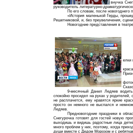
внучка Сне
руководитель литературно-драматургическ
По его словам, после новогоднего 
«История маленькой Герды, прошед
Решетниковой, и, без преувеличения, сцен
Новогодние представления в театре
елки 
крас
Призн
фото
Сказо
9-месячный Данил Ледяев водить
спокойно просидел на руках у родителей, 
не расплачется, ему нравятся яркие краск
просто он немного не выспался и немнож
Ледяев.
Предновогодние праздники в обла
Снегурочка готовят для гостей новую про
выходишь и видишь радостные лица детей
много проблем у них, поэтому, когда прихо
души вместе с Дедом Морозом и с ребятка