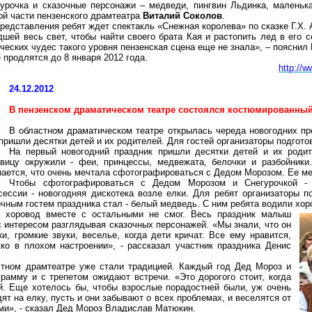
гурочка и сказочные персонажи – медведи, пингвин Льдинка, маленьк
ой части пензенского драмтеатра
Виталий Соколов
.
представления ребят ждет спектакль «Снежная королева» по сказке Г.Х.
шей весь свет, чтобы найти своего брата Кая и растопить лед в его
ических чудес такого уровня пензенская сцена еще не знала», – пояснил
 продлятся до 8 января 2012 года.
http://
24.12.2012
В пензенском драматическом театре состоялся костюмированный
В областном драматическом театре открылась череда новогодних пр
пришли десятки детей и их родителей. Для гостей организаторы подгот
На первый новогодний праздник пришли десятки детей и их родит
авицу окружили - феи, принцессы, медвежата, белочки и разбойник
ается, что очень мечтала сфотографироваться с Дедом Морозом. Ее ме
Чтобы сфотографироваться с Дедом Морозом и Снегурочкой - 
сессии - новогодняя дискотека возле елки. Для ребят организаторы п
чным гостем праздника стал - белый медведь. С ним ребята водили хор
 хоровод вместе с остальными не смог. Весь праздник малыш
с интересом разглядывая сказочных персонажей. «Мы знали, что он
и, громкие звуки, веселье, когда дети кричат. Все ему нравится,
ко в плохом настроении», - рассказал участник праздника Денис
стном драмтеатре уже стали традицией. Каждый год Дед Мороз и
грамму и с трепетом ожидают встречи. «Это дорогого стоит, когда
. Еще хотелось бы, чтобы взрослые порадостней были, уж очень
дят на елку, пусть и они забывают о всех проблемах, и веселятся от
ми», - сказал Дед Мороз Владислав Матюкин.