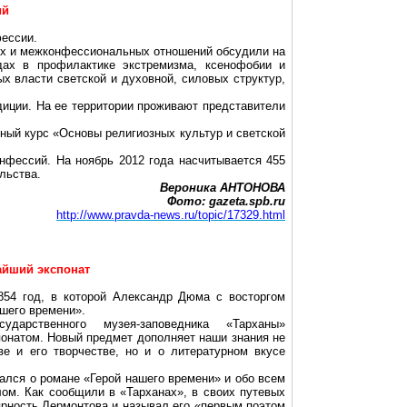
ий
фессии.
х и межконфессиональных отношений обсудили на
дах в профилактике экстремизма, ксенофобии и
х власти светской и духовной, силовых структур,
диции. На ее территории проживают представители
бный курс «Основы религиозных культур и светской
нфессий. На ноябрь 2012 года насчитывается 455
льства.
Вероника АНТОНОВА
Фото: gazeta.spb.ru
http://www.pravda-news.ru/topic/17329.html
айший экспонат
854 год, в которой Александр Дюма с восторгом
ашего времени».
ударственного музея-заповедника «Тарханы»
онатом. Новый предмет дополняет наши знания не
е и его творчестве, но и о литературном вкусе
ался о романе «Герой нашего времени» и обо всем
ом. Как сообщили в «Тарханах», в своих путевых
ярность Лермонтова и называл его «первым поэтом