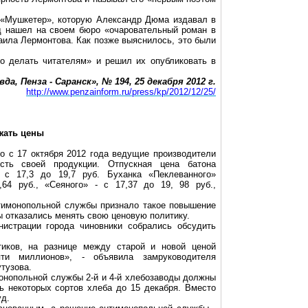
 «Мушкетер», которую Александр Дюма издавал в
д нашел на своем бюро «очаровательный роман в
аила Лермонтова. Как позже выяснилось, это были
о делать читателям» и решил их опубликовать в
а, Пенза - Саранск», № 194, 25 декабря 2012 г.
http://www.penzainform.ru/press/kp/2012/12/25/
жать цены
о с 17 октября 2012 года ведущие производители
ть своей продукции. Отпускная цена батона
 с 17,3 до 19,7 руб. Буханка «Пеклеванного»
64 руб., «Сеяного» - с 17,37 до 19, 98 руб.,
тимонопольной службы признало такое повышение
 отказались менять свою ценовую политику.
истрации города чиновники собрались обсудить
иков, на разнице между старой и новой ценой
ти миллионов», - объявила замруководителя
тузова.
онопольной службы 2-й и 4-й хлебозаводы должны
ь некоторых сортов хлеба до 15 декабря. Вместо
уд.