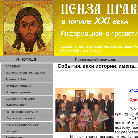
АННОТАЦИИ
Православный календарь
События, вехи истории, имена...
ГЛАВНАЯ
ИЗ ЖИЗНИ МИТРОПОЛИИ
Тронный Зал
История епархии
24.1
История храмов
Сурская ГОЛГОФА
Оди
МАРТИРОЛОГ
Губ
Пензенские святыни
культуры, о
«Сег
Святые источники
честный и 
Фотогалерея"ХХ век"
поэтому ва
Беседка
государстве
Из рук главы региона медаль ор
Зарисовки