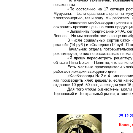
По мнению заявителей, повышение
незаконным.
«По состоянию на 17 октября ро
Мурузина. - Если сравнивать цены на мук
электроэнергию, газ и воду. Мы работаем, 
Заявления хлебозаводов приняты в 
сохранить прежние цены на свою продукци
«Выполнить предписание УФАС сего
Леонов. - Но мы разработали в конце октя
В числе социальных сортов батон «
ржаной» (14 руб.) и «Солодок» (12 руб. 11
Начальник отдела потребительско
рекламируют, о них не рассказывают в маг
«Я прошу пересмотреть рецептуру
области Нина Богач. - Понятно, что вы исп
Есть местные производители хлеба
работают ярмарки выходного дня».
«Хлебозаводы № 2 и 4 - монополист
как производить хлеб дешевле, если каче
отдавали 10 руб. 50 коп., а сегодня уже 16 
Для того чтобы бизнесмены могли
Терновский и Центральный рынки, а также 
25.12.2
Конец 