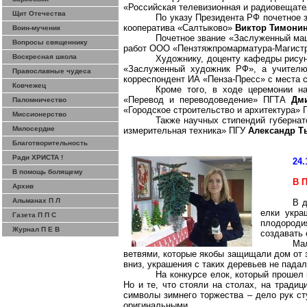
«Российская телевизионная и радиовещат
Щит Отечества
По указу Президента РФ почетное 
кооператива «Салтыково»
Виктор Тимони
Воин-мученик
Почетное звание «Заслуженный м
Вопросы священнику
работ ООО «Пензтяжпромарматура-Магист
Воскресная школа
Художнику, доценту кафедры рисун
«Заслуженный художник РФ», а учителю
Православные чудеса
корреспондент ИА «Пенза-Пресс» с места 
Ковчежец
Кроме того, в ходе церемонии н
«Перевод и переводоведение» ПГТА
Дм
Паломничество
«Городское строительство и архитектура»
Миссионерство
Также научных стипендий губерна
Милосердие
измерительная техника» ПГУ
Александр Т
Благотворительность
Ради ХРИСТА !
24.
В помощь болящему
В 
Архив
Альманах П Л
В д
елки укра
Газета П П С
плодороди
Журнал П Е В
создавать 
Ма
ветвями, которые якобы защищали дом от 
вниз, украшения с таких деревьев не падал
На конкурсе елок, который прошел
Но и те, что стояли на столах, на тради
символы зимнего торжества – дело рук с
оригинальными.