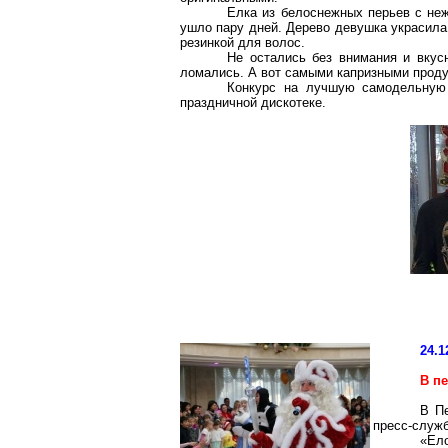
Елка из белоснежных перьев с не
ушло пару дней. Дерево девушка украсила
резинкой для волос.
Не остались без внимания и вкус
ломались. А вот самыми капризными продук
Конкурс на лучшую самодельную 
праздничной дискотеке.
24.1
В п
В П
пресс-служб
«Ело