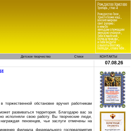
Детское творчество
Стихи
КОНТАКТЫ
07.08.26
МИ
 в торжественной обстановке вручил работникам
 может развиваться территория. Благодарю вас за
тно исполняли свою работу. Вы творческие люди,
 награждая пензенцев, чьи заслуги отмечены на
 инженер филиала федерального госпредприятия