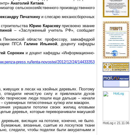
центр»
Анатолий Китаев
.
низатор сельскохозяйственного производственного
лександру Печаткину
и слесарю механосборочных
и строительства
Юрию Карасеву
присвоено звание
пиной
– «Заслуженный учитель РФ», сообщает
а Пензенской области: профессору, завкафедрой
инарии ПГСА
Галине Ильиной
, доценту кафедры
гей Сорокин
и доцент кафедры «Информационно-
ww.penza-press.ru/lenta-novostei/2012/12/24/14433353
, живущих в лесах на хвойных деревьях. Поэтому
м, отводили нечистую силу и привлекали духов
собо творческие люди пошли еще дальше – начали
 – сувенирных пятисотенных купюр или макарон.
тояния украшали потолки своих жилищ еловыми
 целые деревья, которые переворачивали макушкой
деревьев, висящих на потолке, конечно, не было.
HotLog с 21.11.06
 Бумажные, вязанные, сшитые из лоскутков ткани
ьно, следили, чтобы поделки были аккуратными и