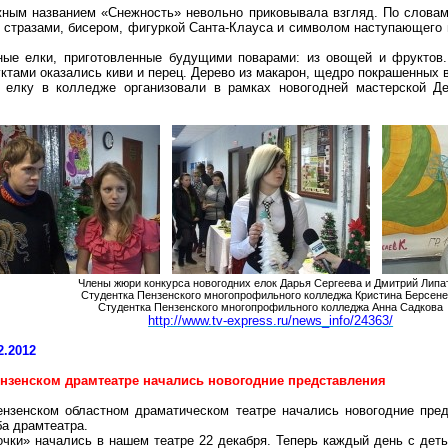
жным названием «Снежность» невольно приковывала взгляд. По словам
 стразами, бисером, фигуркой Санта-Клауса и символом наступающего
ные елки, приготовленные будущими поварами: из овощей и фруктов.
тами оказались киви и перец. Дерево из макарон, щедро покрашенных в 
елку в колледже организовали в рамках новогодней мастерской Де
Члены жюри конкурса новогодних елок Дарья Сергеева и Дмитрий Липа
Студентка Пензенского многопрофильного колледжа Кристина Берсен
Студентка Пензенского многопрофильного колледжа Анна Садкова
http://www.tv-express.ru/news_info/24363/
2.2012
ензенском драмтеатре начались новогодние представления
ензенском областном драматическом театре начались новогодние пре
а драмтеатра.
чки» начались в нашем театре 22 декабря. Теперь каждый день с детьм