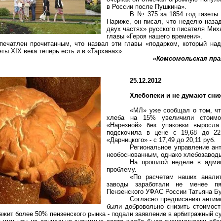
в России после Пушкина».
В № 375 за 1854 год газеты
Париже, он писал, что неделю наза
двух частях» русского писателя Мих
главы «Героя нашего времени».
ечатлен прочитанным, что назвал эти главы «подарком, который над
ты XIX века теперь есть и в «Тарханах».
«Комсомольская правд
25.12.2012
Хлебопеки и не думают сни
«МЛ» уже сообщал о том, чт
хлеба на 15% увеличили стоимос
«Нарезной» без упаковки выросла
подскочила в цене с 19,68 до 22,
«Дарницкого» - с 17,49 до 20,11 руб.
Региональное управление ан
необоснованным, однако хлебозаводы
На прошлой неделе в админ
проблему.
«По расчетам наших аналит
заводы заработали не менее пя
Пензенского УФАС России Татьяна Бу
Согласно предписанию антим
были добровольно снизить стоимост
лежит более 50% пензенского рынка - подали заявление в арбитражный с