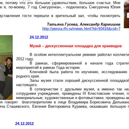
ое, потому что это большое удовольствие, большое счастье. Мне
ре я, по-моему, 7 год Снегурочка», - поделилась Снегурочка Юлия
дставления гости перешли в зрительный зал, чтобы посмотреть
Татьяна Гусева, Александр Кармишев
http://penza.rfn.ru/rnews.html?id=93416&cid=7
24.12.2012
Музей – дискуссионная площадка для краеведов
В особом интеллектуальном режиме работал коллекти
2012 году.
В рамках, сформированной в начале года стратег
мероприятий в рамках Года истории.
Ключевой была работа по изучению, исследованию и
родного края.
Залы музея стали хорошей дискуссионной площадкой
настоящего.
В сотворчестве с друзьями музея, а именно так на
сотрудники учреждения, проведены III Клестовские чтения,
мемориальные, художественные и фотовыставки, проведены ак
я говорят
благотворителям в лице Владимира Борисовича Дильман
ича Сташевского, Евгения Викторовича Кураева, оказавших большую 
24.12.2012