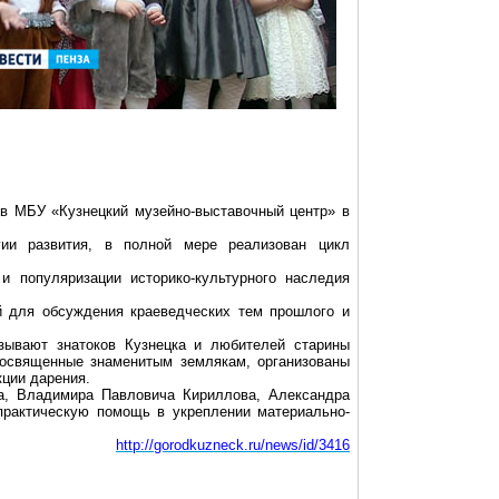
в МБУ «Кузнецкий музейно-выставочный центр» в
ии развития, в полной мере реализован цикл
 популяризации историко-культурного наследия
 для обсуждения краеведческих тем прошлого и
зывают знатоков Кузнецка и любителей старины
 посвященные знаменитым землякам, организованы
ции дарения.
а, Владимира Павловича Кириллова, Александра
практическую помощь в укреплении материально-
http://gorodkuzneck.ru/news/id/3416