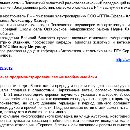
ельная сеть» «Пензенский областной радиотелевизионный передающий 
звание «Заслуженный работник сельского хозяйства РФ» заслужил меха
н
.
ашиностроитель РФ» присвоено электросварщику ООО «ПТПА-Сфера»
А
раль»
Александру Хазову
.
ка, живописи и скульптуры Пензенского госуниверситета архитектуры 
 средней школы села Октябрьское Неверкинского района
Нурие Ля
события.
аграждения Василий Бочкарев вручил научные стипендии губернатор
итрию Жаткину
, профессору кафедры биологии животных и ветер
 ПГУАС
Виктору Мигунову
.
тора удостоены доцент кафедры «Автоматика и телемеханика» ПГУ
Сер
ычков
.
http://w
12.2012
Пензе продемонстрировали самые необычные ёлки
ревности люди обожествляли природу и верили в существование духов
шали плодами и сладостями. Наряженные ветви, согласно поверья
я. В 21 веке новогодние деревья научились украшать мастерски. А о
своих собственных пушистых красавиц из подручных средств, к примеру
лоизвестно, но факт: древние германцы в период зимнего солнцес
злых духов и прочей нечисти. Позднее еловые ветви стали заменять на
и, потому что и было их не так много.
 в филиале многопрофильного колледжа на улице Аустрина, новогодних 
ционных пушистых красавиц в общепринятом понимании походили мало.
тудентов отделения «Сервис». Члены жюри оценивали работы внимател