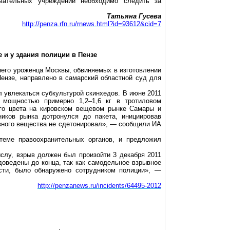
овательных учреждений необходимо следить за
Татьяна Гусева
http://penza.rfn.ru/rnews.html?id=93612&cid=7
 и у здания полиции в Пензе
него уроженца Москвы, обвиняемых в изготовлении
ензе, направлено в самарский областной суд для
л увлекаться субкультурой скинхедов. В июне 2011
я мощностью примерно 1,2–1,6 кг в тротиловом
ого цвета на кировском вещевом рынке Самары и
иков рынка дотронулся до пакета, инициировав
ывного вещества не сдетонировал», — сообщили ИА
теме правоохранительных органов, и предложил
слу, взрыв должен был произойти 3 декабря 2011
оведены до конца, так как самодельное взрывное
асти, было обнаружено сотрудником полиции», —
http://penzanews.ru/incidents/64495-2012