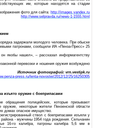
особствующих им, которые находятся на стадии
зображения фото для сайта:
http://images.yandex.ru
http://www.selpravda.ru/news-1-1555.html
ужием
порядка задержали молодого человека. При обыске
оевыми патронами, сообщили ИА «Пенза-Пресс» 25
т он якобы нашел», – рассказал информагентству
незаконной перевозки и ношения оружия возбуждено
Источник фотографий: vrn.vestipk.ru
ww.penza-press.ru/lenta-novostei/2012/12/25/16250305
на изъято оружие с боеприпасами
ые обращения полицейских, которые призывают
е оружие, некоторые жители Пензенской области
их домах опасное имущество.
арегистрированный ствол с боеприпасами изъяли у
 района - мужчины 1954 года рождения. Сельчанин
жье 16-го калибра, патроны калибра
5,6 мм
в
0 граммов
.