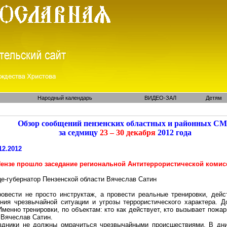
Народный календарь
ВИДЕО-ЗАЛ
Детям
Обзор сообщений пензенских областных и районных С
за седмицу
23 – 30 декабря
2012 года
12.2012
Пензе прошло заседание региональной Антитеррористической комис
е-губернатор Пензенской области Вячеслав Сатин
овести не просто инструктаж, а провести реальные тренировки, дейс
ения чрезвычайной ситуации и угрозы террористического характера. 
Именно тренировки, по объектам: кто как действует, кто вызывает пожа
 Вячеслав Сатин.
здники не должны омрачиться чрезвычайными происшествиями. В дни