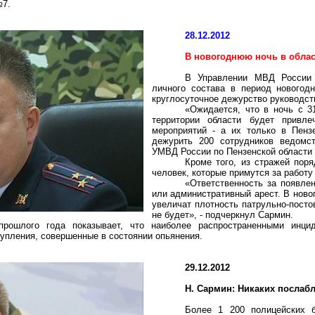
№7.
28.12.2012
В новогоднюю ночь в облас
В Управлении МВД России 
личного состава в период новогод
круглосуточное дежурство руководст
«Ожидается, что в ночь с 3
территории области будет привл
мероприятий - а их только в Пенз
дежурить 200 сотрудников ведомст
УМВД России по Пензенской области
Кроме того, из стражей пор
человек, которые примутся за работу
«Ответственность за появле
или административный арест. В нов
увеличат плотность патрульно-посто
не будет», - подчеркнул Сармин.
прошлого года показывает, что наиболее распространенными инци
упления, совершенные в состоянии опьянения.
29.12.2012
Н. Сармин: Никаких послаб
Более 1 200 полицейских б