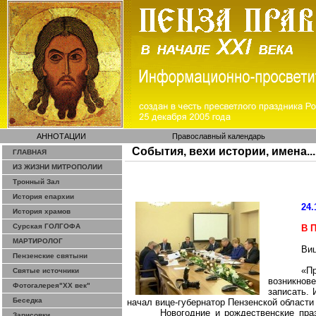
АННОТАЦИИ
Православный календарь
События, вехи истории, имена...
ГЛАВНАЯ
ИЗ ЖИЗНИ МИТРОПОЛИИ
Тронный Зал
История епархии
24.
История храмов
Сурская ГОЛГОФА
В 
МАРТИРОЛОГ
Виц
Пензенские святыни
«Пр
Святые источники
возникнов
Фотогалерея"ХХ век"
записать. 
Беседка
начал вице-губернатор Пензенской области
Новогодние и рождественские пра
Зарисовки