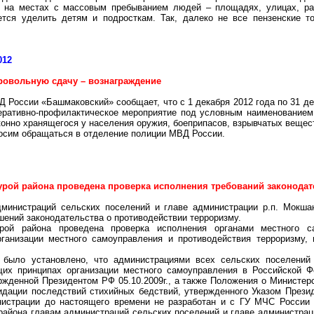
о на местах с массовым пребыванием людей – площадях, улицах, ра
ется уделить детям и подросткам. Так, далеко не все пензенские т
012
ровольную сдачу – вознаграждение
 России «Башмаковский» сообщает, что с 1 декабря 2012 года по 31 дек
еративно-профилактическое мероприятие под условным наименованием
конно хранящегося у населения оружия, боеприпасов, взрывчатых вещес
осим обращаться в отделение полиции МВД России.
2
урой района проведена проверка исполнения требований законодат
министраций сельских поселений и главе администрации р.п. Мокша
ений законодательства о противодействии терроризму.
урой района проведена проверка исполнения органами местного с
рганизации местного самоуправления и противодействия терроризму,
и было установлено, что администрациями всех сельских поселений
щих принципах организации местного самоуправления в Российской 
ржденной Президентом РФ 05.10.2009г., а также Положения о Министе
дации последствий стихийных бедствий, утвержденного Указом Презид
нистрации до настоящего времени не разработан и с ГУ МЧС России 
айона главам администраций сельских поселений и главе администрац