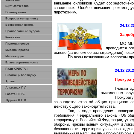
внимание силовиков будет сосредоточен
Щит Отечества
заведениях. Особое внимание рекоменду
пиротехнику.
Воин-мученик
Вопросы священнику
Воскресная школа
24.12.2
Православные чудеса
За доб
Ковчежец
МО МВД
Паломничество
проводится оп
Миссионерство
основе (за денежное вознаграждение) неза
Милосердие
По всем возникающим вопросам пр
Благотворительность
Ради ХРИСТА !
24.12.201
В помощь болящему
Прокурат
Архив
Альманах П Л
Главам ад
выявленных наруш
Газета П П С
Прокурат
Журнал П Е В
законодательства об общих принципах о
действующего законодательства.
Так, в ходе проведения проверк
требования Федерального закона «Об об
терроризму в Российской Федерации, утве
обороны, чрезвычайным ситуациям и ликви
безопасности территории указанных адми
выявленными нарушениями прокуратурой, р