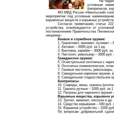
На терри
условным наиме
боеприпасов, вз
МО МВД России «Никольский» сообща
мероприятие под условным наименование
взрывчатых веществ и взрывных устройств
Согласно примечанию статьи 222
устройства, освобождаются от уголовно
постановлением Правительства Пензенско
например:
Боевое и служебное оружие:
1. Гранатомет, миномет, пулемет – 8
2. Автомат – 6000 руб. за 1 ед.
3. Винтовка, карабин – 3000 руб. за 
4. Пистолет, револьвер – 3000 руб. 
Гражданское оружие:
5. Огнестрельное охотничье с наре
6. Охотничье пневматическое, огне
7. Газовые пистолеты, револьверы, 
8. Самодельное нарезное оружие, в 
9. Самодельное гладкоствольное ор
Боеприпасы:
10. Снаряды, мины, гранаты (штатны
11. Гранаты ручные – 1000 руб. за 1
12. Патроны для нарезного оружия –
Взрывные вещества, взрывное ус
13. Тротил, аммонит, гексоген и др. 
14. Средство взрывания – 500 руб. з
15. Взрывное устройство – 1500 руб.
По вопросам добровольной сдач