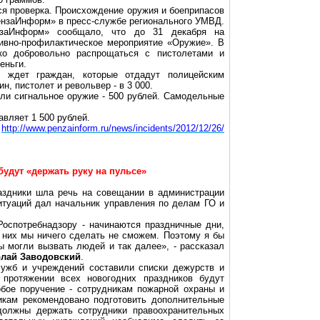
я проверка. Происхождение оружия и боеприпасов
ПензаИнформ» в пресс-службе регионального УМВД.
заИнформ» сообщало, что до 31 декабря на
тивно-профилактическое мероприятие «Оружие». В
ко добровольно распрощаться с пистолетами и
еньги.
е ждет граждан, которые отдадут полицейским
н, пистолет и револьвер - в 3 000.
или сигнальное оружие - 500 рублей. Самодельные
авляет 1 500 рублей.
http://www.penzainform.ru/news/incidents/2012/12/26/
будут «держать руку на пульсе»
раздники шла речь на совещании в администрации
итуаций дал начальник управления по делам ГО и
Роспотребнадзору - начинаются праздничные дни,
з них мы ничего сделать не сможем. Поэтому я бы
ы могли вызвать людей и так далее», - рассказал
лай Заводовский
.
лужб и учреждений составили списки дежурств и
 протяжении всех новогодних праздников будут
бое поручение - сотрудникам пожарной охраны и
икам рекомендовано подготовить дополнительные
 должны держать сотрудники правоохранительных