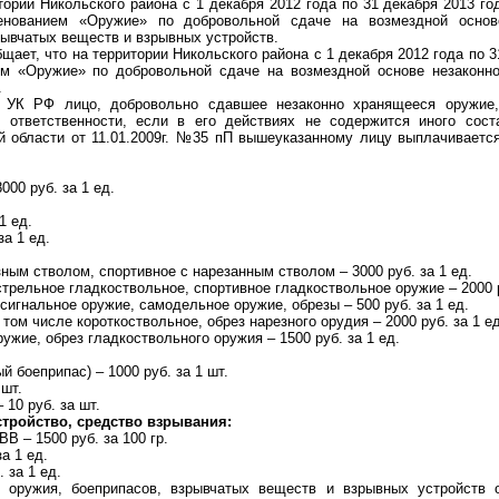
тории Никольского района с 1 декабря 2012 года по 31 декабря 2013 г
нованием «Оружие» по добровольной сдаче на возмездной основ
рывчатых веществ и взрывных устройств.
ет, что на территории Никольского района с 1 декабря 2012 года по 3
м «Оружие» по добровольной сдаче на возмездной основе незаконно
.
 УК РФ лицо, добровольно сдавшее незаконно хранящееся оружие,
й ответственности, если в его действиях не содержится иного сост
й области от 11.01.2009г. №35 пП вышеуказанному лицу выплачивает
000 руб. за 1 ед.
1 ед.
за 1 ед.
зным стволом, спортивное с нарезанным стволом – 3000 руб. за 1 ед.
стрельное гладкоствольное, спортивное гладкоствольное оружие – 2000 р
сигнальное оружие, самодельное оружие, обрезы – 500 руб. за 1 ед.
том числе короткоствольное, обрез нарезного орудия – 2000 руб. за 1 ед
ужие, обрез гладкоствольного оружия – 1500 руб. за 1 ед.
й боеприпас) – 1000 руб. за 1 шт.
 шт.
 10 руб. за шт.
тройство, средство взрывания:
ВВ – 1500 руб. за 100 гр.
а 1 ед.
 за 1 ед.
и оружия, боеприпасов, взрывчатых веществ и взрывных устройст