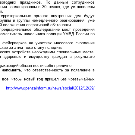
вогодних праздников. По данным сотрудников
ния запланированы в 30 точках, где установлены
к.
ерриториальных органах внутренних дел будут
руппы и группы немедленного реагирования, уже
й осложнения оперативной обстановки.
 предварительное обследование мест проведения
заместитель начальника полиции УМВД России по
к фейерверков на участках массового скопления
кие за этим тоже станут следить.
еских устройств необходимы специальные места.
а здоровью и имуществу граждан в результате
дыхающий обязан вести себя прилично.
 напомнить, что ответственность за появление в
ь все, чтобы новый год пришел без чрезвычайных
http://www.penzainform.ru/news/social/2012/12/29/