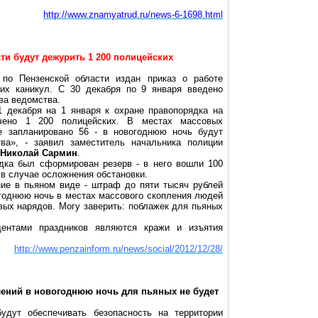
http://www.znamyatrud.ru/news-6-1698.html
ти будут дежурить 1 200 полицейских
по Пензенской области издан приказ о работе
них каникул. С 30 декабря по 9 января введено
ва ведомства.
1 декабря на 1 января к охране правопорядка на
ечено 1 200 полицейских. В местах массовых
е запланировано 56 - в новогоднюю ночь будут
ва», - заявил заместитель начальника полиции
Николай Сармин
.
ядка был сформирован резерв - в него вошли 100
 в случае осложнения обстановки.
ние в пьяном виде - штраф до пяти тысяч рублей
огоднюю ночь в местах массового скопления людей
вых нарядов. Могу заверить: поблажек для пьяных
дентами праздников являются кражи и изъятия
http://www.penzainform.ru/news/social/2012/12/28/
лений в новогоднюю ночь для пьяных не будет
удут обеспечивать безопасность на территории