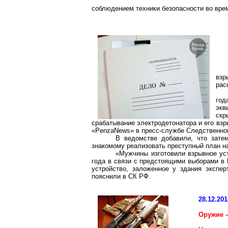
соблюдением техники безопасности во вре
взр
рас
год
экв
скр
срабатывание электродетонатора и его вз
«PenzaNews» в пресс-службе Следственного
В ведомстве добавили, что зате
знакомому реализовать преступный план н
«Мужчины изготовили взрывное у
года в связи с предстоящими выборами в 
устройство, заложенное у здания экспе
пояснили в СК РФ.
28.12.201
Оружие –