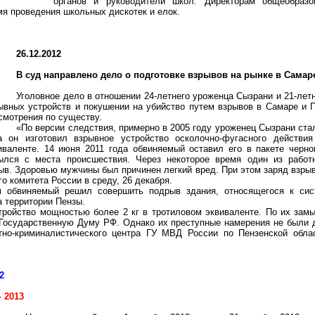
органов и руководители школ. Директорам общеобраз
мя проведения школьных дискотек и елок.
26.12.2012
В суд направлено дело о подготовке взрывов на рынке в Самаре
Уголовное дело в отношении 24-летнего уроженца Сызрани и 21-лет
ывных устройств и покушении на убийство путем взрывов в Самаре и П
смотрения по существу.
«По версии следствия, примерно в 2005 году уроженец Сызрани ста
а он изготовил взрывное устройство осколочно-фугасного действи
иваленте. 14 июня 2011 года обвиняемый оставил его в пакете черн
ылся с места происшествия. Через некоторое время один из работн
рыв. Здоровью мужчины был причинен легкий вред. При этом заряд взр
 комитета России в среду, 26 декабря.
м обвиняемый решил совершить подрыв здания, относящегося к сис
а территории Пензы.
стройство мощностью более
2 кг
в тротиловом эквиваленте. По их замы
Государственную Думу РФ. Однако их преступные намерения не были д
ртно-криминалистического центра ГУ МВД России по Пензенской обл
2
 2013