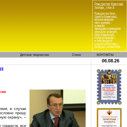
Детское творчество
Стихи
КОНТАКТЫ
06.08.26
МИ
сии
твия, в случае
Дословно прошу
рную охрану», –
 торжеств все