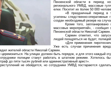
Пензенской области в период но
регионального УМВД, массовые гуля
елки. Посетит их более 50 000 челове
«В праздничный период в т
усилены следственно-оперативные г
создан необходимый резерв на случа
Кроме того, запланировано
массовых мероприятий», - сообщил 
Пензенской области Николай Сармин.
Сармин отметил, что запус
людей поощряться не будет, полицейс
«Для применения пиротехнич
Уже есть случаи причинения вред
редил жителей области Николай Сармин.
 церемониться. На улицах должен быть порядок, и для этого каждый от
сотрудники полиции станут работать в штатном режиме. Хотелось бы
штраф до пяти тысяч рублей или административный арест».
преступлений не обойдется, но сотрудники УМВД постараются сделат