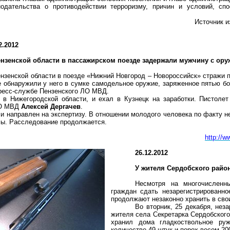
одательства о противодействии терроризму, причин и условий, сп
Источник и
2.2012
ензенской области в пассажирском поезде задержали мужчину с ор
нзенской области в поезде «Нижний Новгород – Новороссийск» стражи 
е обнаружили у него в сумке самодельное оружие, заряженное пятью б
пресс-службе Пензенского ЛО МВД.
 в Нижегородской области, и ехал в Кузнецк на заработки. Пистоле
ЛО МВД
Алексей Дергачев
.
 и направлен на экспертизу. В отношении молодого человека по факту 
ьмы. Расследование продолжается.
http://w
26.12.2012
У жителя Сердобского райо
Несмотря на многочисленн
граждан сдать незарегистрированно
продолжают незаконно хранить в сво
Во вторник, 25 декабря, нез
жителя села Секретарка Сердобского
хранил дома гладкоствольное ру
количестве 49 штук и порох весом
20