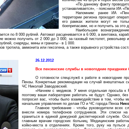
«По данному факту проводитс
устанавливается», - пояснили ИА «
Напомним: ранее ИА «Пен
территории региона проходит опера
его рамках жители могут не толь
боеприпасами, но и получить за это д
Наибольшее вознаграждени
ется по 8 000 рублей. Автомат расценивается в 6 000, а винтовка, караби
е можно получить от 2 000 до 3 000, за газовый пистолет, револьвер 
ублей, снаряды, мины и гранаты - в 1 000.
мов
тротила, аммонита или гексогена, а также взрывного устройства сост
26.12.2012
Все пензенские службы в новогодние праздники 
О готовности спецслужб к работе в новогодние п
Пензы. Конкретные рекомендации на случай внештатных с
ЧС Николай Заводовский.
«Начнем с медиков. У меня отдельная просьба к 
поэтому ваши лаборатории работать не будут. Однако, бе
попросил вас, чтобы было взаимодействие в том, чтобы м
начальник управления по делам ГО и ЧС города Пенза
Нико
Главное требование - чтобы руководители всех с
внесли номера телефонов сотрудников. Эти списки на
храниться в единой дежурной диспетчерской службе. Осо
главным врачам городских больниц. Медицинским работн
койко-места в отделениях. Кроме того, руку на пульсе