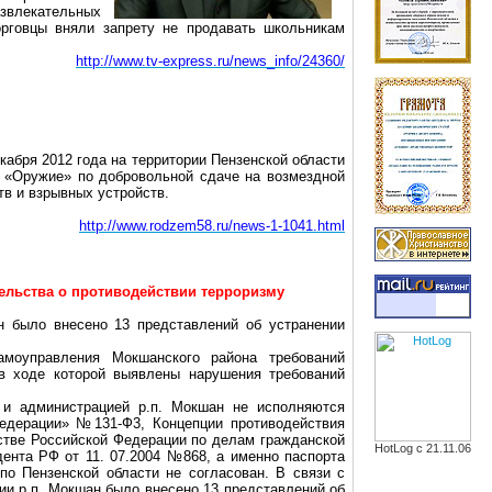
звлекательных
орговцы вняли запрету не продавать школьникам
http://www.tv-express.ru/news_info/24360/
абря 2012 года на территории Пензенской области
 «Оружие» по добровольной сдаче на возмездной
тв и взрывных устройств.
http://www.rodzem58.ru/news-1-1041.html
ельства о противодействии терроризму
н было внесено 13 представлений об устранении
амоуправления Мокшанского района требований
 в ходе которой выявлены нарушения требований
 и администрацией р.п. Мокшан не исполняются
Федерации» №131-Ф3, Концепции противодействия
рстве Российской Федерации по делам гражданской
HotLog с 21.11.06
ента РФ от 11. 07.2004 №868, а именно паспорта
по Пензенской области не согласован. В связи с
ии р.п. Мокшан было внесено 13 представлений об