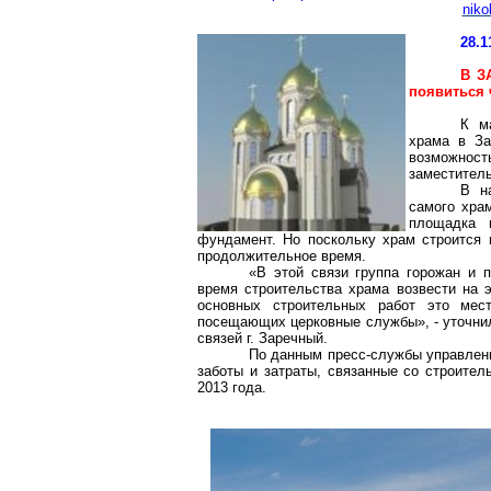
niko
28.1
В
ЗА
появиться 
К м
храма в
За
возможнос
заместител
В н
самого хра
площадка 
фундамент. Но поскольку храм строится 
продолжительное время.
«В этой связи группа горожан и 
время строительства храма возвести на э
основных строительных работ это ме
посещающих церковные службы», - уточни
связей г.
Заречный
.
По данным пресс-службы управлени
заботы и затраты, связанные со строител
2013 года.