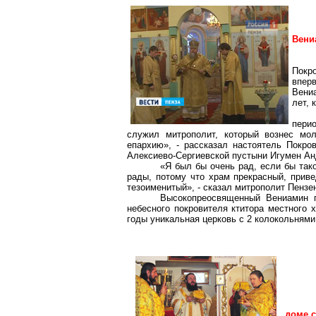
Вени
Покр
впер
Вени
лет, 
пери
служил митрополит, который вознес мо
епархию», - рассказал настоятель Покро
Алексиево-Сергиевской
пустыни Игумен Ан
«Я был бы очень рад, если бы так
рады, потому что храм прекрасный, приве
тезоименитый», - сказал митрополит Пензе
Высокопреосвященный Вениамин п
небесного покровителя ктитора местного 
годы уникальная церковь с 2 колокольнями
доме с