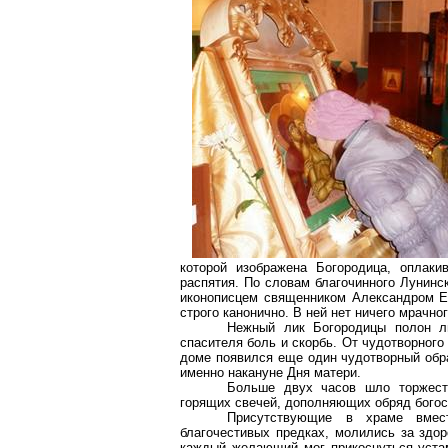
которой изображена Богородица, оплаки
распятия. По словам благочинного
Лунинск
иконописцем священником Александром Е
строго канонично. В ней нет ничего мрачног
Нежный лик Богородицы полон л
спасителя боль и скорбь. От чудотворного
доме появился еще один чудотворный обра
именно накануне Дня матери.
Больше двух часов шло торжест
горящих свечей, дополняющих обряд богосл
Присутствующие в храме вмес
благочестивых предках, молились за здор
каждый желающий мог прикоснуться устам