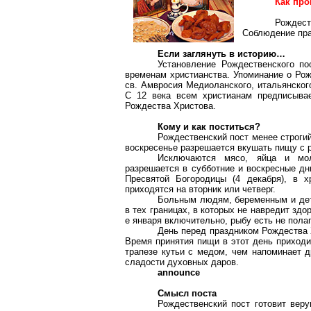
Как про
Рождест
Соблюдение пра
Если заглянуть в историю…
Установление Рождественского по
временам христианства. Упоминание о Рож
св. Амвросия Медиоланского, итальянского
С 12 века всем христианам предписывае
Рождества Христова.
Кому и как поститься?
Рождественский пост менее строгий,
воскресенье разрешается вкушать пищу с 
Исключаются мясо, яйца и мол
разрешается в субботние и воскресные дн
Пресвятой Богородицы (4 декабря), в 
приходятся на вторник или четверг.
Больным людям, беременным и дет
в тех границах, в которых не навредит зд
е января включительно,
рыбу есть не пола
День перед праздником Рождества 
Время принятия пищи в этот день приходи
трапезе кутьи с медом, чем напоминает 
сладости духовных даров.
announce
Смысл поста
Рождественский пост готовит вер