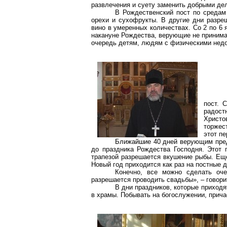
развлечения и суету заменить добрыми де
В Рождественский пост по средам
орехи и сухофрукты. В другие дни разре
вино в умеренных количествах. Со 2 по 6 я
накануне Рождества, верующие не принима
очередь детям, людям с физическими нед
пост. 
радос
Христо
торжес
этот пе
Ближайшие
40 дней верующим пред
до праздника Рождества Господня. Этот 
трапезой разрешается вкушение рыбы. Ещ
Новый год приходится как раз на постные д
Конечно, все можно сделать оче
разрешается проводить свадьбы», – говори
В дни праздников, которые приход
в храмы. Побывать на богослужении, прича