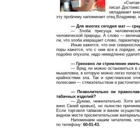
«Считае
писал Достоевс
овладевает мно
эту проблему напоминает отец Владимир, 
— Для многих сегодня мат — сре
— Злоба присуща человеческом
человеческой природы. А слово — величай
ли, что злоба извращает слово, паразитиру
Иным
кажется, что они сквернослов
поры кажется, что с ним все в порядке, и
подобно опухоли, надо немедленно удалить
— Греховно ли стремление иметь
— Вряд ли можно остановиться в с
мышеловка, в которую можно легко попаст
крайностями зла. Так и христианское о
полюсами — стяжательством и расточител
— Позволительно ли православ
табачных изделий?
— Думаю, нежелательно. Хотя алк
вино
С
воей кровью), но пьянство причиня
Если торговля табаком и вином осуществл
видном месте просветительские материалы 
Напоминаем нашим читателям, что
по телефону:
60-01-43.