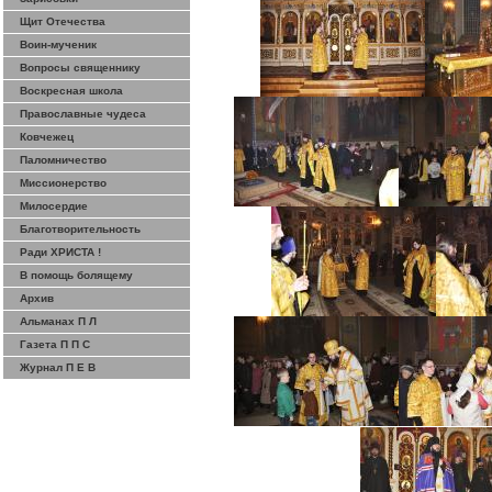
Щит Отечества
Воин-мученик
Вопросы священнику
Воскресная школа
Православные чудеса
Ковчежец
Паломничество
Миссионерство
Милосердие
Благотворительность
Ради ХРИСТА !
В помощь болящему
Архив
Альманах П Л
Газета П П С
Журнал П Е В