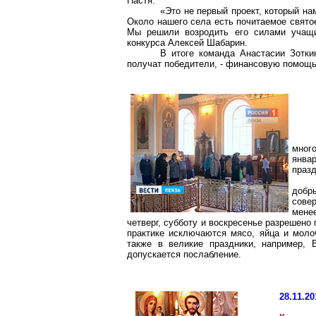
Настя.
«Это не первый проект, который н
Около нашего села есть почитаемое святое
Мы решили возродить его силами учащих
конкурса Алексей
Шабарин
.
В итоге команда Анастасии
Зотки
получат победители, - финансовую помощь
мног
янва
празд
добр
сове
мене
четверг, субботу и воскресенье разрешен
практике исключаются мясо, яйца и моло
также в великие праздники, например,
допускается послабление.
28.11.20