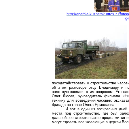
http://eparhia-kuznetsk.ortox.ru/fo
g-
походатайствовать о строительстве часов
об этом разговоре отцу Владимиру и по
вплотную занялся этим вопросом. Его хло
Олег
Люсев
, руководитель филиала «
Ни
технику для возведения часовни: экскава
бригада во главе Олега Ермолаева.
И вот в один из воскресных дней
места под строительство, где был зало
дальнейшее строительство продолжится в
могут сделать все желающие в церкви Вос