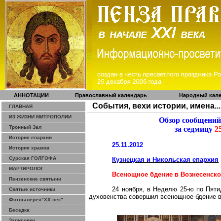
АННОТАЦИИ
Православный календарь
Народный кал
События, вехи истории, имена...
ГЛАВНАЯ
ИЗ ЖИЗНИ МИТРОПОЛИИ
Обзор сообщений
Тронный Зал
за седмицу
25
История епархии
25.11.2012
История храмов
Сурская ГОЛГОФА
Кузнецкая и Никольская епархия
МАРТИРОЛОГ
Всенощное бдение в Вознесенск
Пензенские святыни
24 ноября, в Неделю 25-ю по Пят
Святые источники
духовенства совершил всенощное бдение в
Фотогалерея"ХХ век"
Беседка
Зарисовки