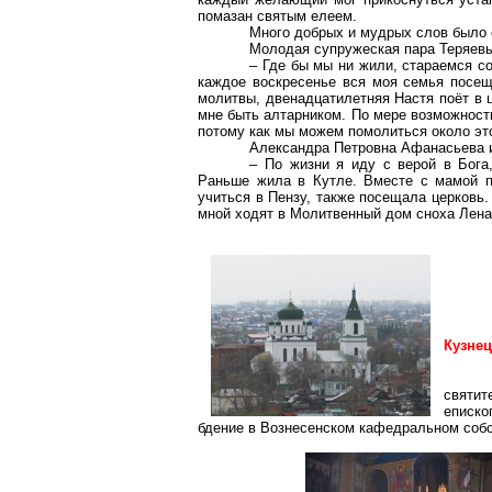
помазан святым елеем.
Много добрых и мудрых слов было 
Молодая супружеская пара Теряев
– Где бы мы ни жили, стараемся с
каждое воскресенье вся моя семья посещ
молитвы, двенадцатилетняя Настя поёт в 
мне быть
алтарником
. По мере возможност
потому как мы можем помолиться около это
Александра Петровна Афанасьева и
– По жизни я иду с верой в Бога,
Раньше жила в
Кутле
. Вместе с мамой п
учиться в Пензу, также посещала церковь. 
мной ходят в Молитвенный дом сноха Лена 
Кузнец
святит
еписк
бдение в Вознесенском кафедральном собо