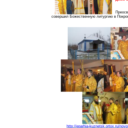
Преос
совершил Божественную литургию в Покров
http://eparhia-kuznetsk.ortox.ru/no