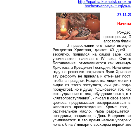
http://eparhia-kuznetsk.ortox.r
bozhestvennaya-liturgiya-
27.11.2
Начина
Рождес
просторечии, 
апостола Филип
В православии его также имену
Рождества Христова, длится 40 дней - 
вероятно, появился на самой заре хрис
упоминается, начиная с IV века. Счита
Богоявления, отмечавшегося как минимум
Христова и Крещения Господня. Изначальн
году по решению патриарха Луки
Хрисове
эту реформу не приняла и отмечает пост 
чтобы в праздник Рождества люди могли
видно из этого постулата, очищать под
продуктов), но и душу. "Ошибается тот, кт
есть удаление от зла, обуздание языка, о
клятвопреступления", - писал в свое врем
церковь предписывает воздерживаться в
животного происхождения. Кроме того,
растительное масло. Рыба разрешается
праздники, например, в День Введения
во
усиливается: в это время нельзя употреб
ночь с 6 на 7 января с восходом первой зв