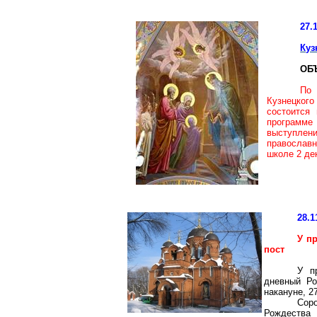
27.
Куз
ОБ
По
Кузнецкого
состоится
программе
выступлени
православн
школе 2 де
28.1
У п
пост
У п
дневный Ро
накануне, 2
Сор
Рождества