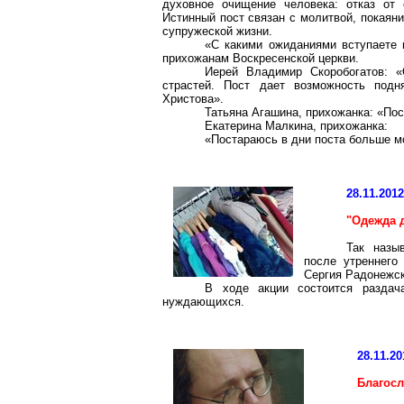
духовное очищение человека: отказ от 
Истинный пост связан с молитвой, покаяни
супружеской жизни.
«С какими ожиданиями вступаете 
прихожанам Воскресенской церкви.
Иерей Владимир Скоробогатов: 
страстей. Пост дает возможность подн
Христова».
Татьяна Агашина, прихожанка: «Пос
Екатерина Малкина, прихожанка:
«Постараюсь в дни поста больше мо
28.11.201
"Одежда 
Так назы
после утреннего
Сергия Радонежск
В ходе акции состоится разда
нуждающихся.
28.11.20
Благосл