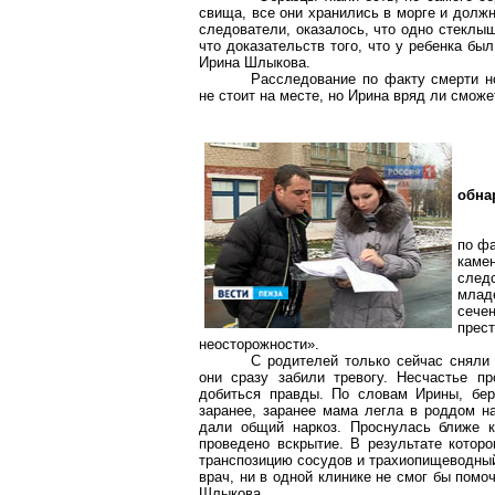
свища, все они хранились в морге и должн
следователи, оказалось, что одно стеклыш
что доказательств того, что у ребенка был
Ирина Шлыкова.
Расследование по факту смерти н
не стоит на месте, но Ирина вряд ли смож
обна
по ф
каме
следс
млад
сече
прест
неосторожности».
С родителей только сейчас сняли
они сразу забили тревогу. Несчастье п
добиться правды. По словам Ирины, бер
заранее, заранее мама легла в роддом н
дали общий наркоз. Проснулась ближе к
проведено вскрытие. В результате котор
транспозицию сосудов и трахиопищеводный
врач, ни в одной клинике не смог бы помо
Шлыкова.