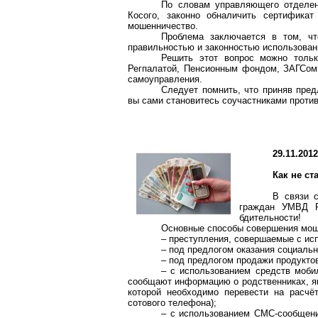
По словам управляющего отделе
Косого, законно обналичить сертификат
мошенничество.
Проблема заключается в том, чт
правильностью и законностью использован
Решить этот вопрос можно толь
Регпалатой, Пенсионным фондом, ЗАГСом,
самоуправления.
Следует помнить, что приняв пред
вы сами становитесь соучастниками проти
29.11.201
Как не с
В связи 
граждан УМВД Р
бдительности!
Основные способы совершения мош
– преступления, совершаемые с исп
– под предлогом оказания социаль
– под предлогом продажи продуктов
– с использованием средств моби
сообщают информацию о родственниках, я
которой необходимо перевести на расчё
сотового телефона);
– с использованием CMC-сообщени