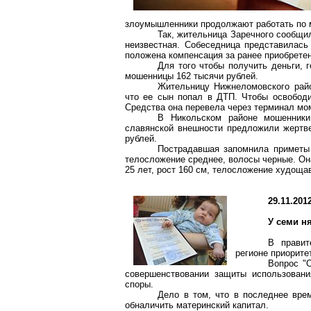
злоумышленники продолжают работать по 
Так, жительница Заречного сообщи
неизвестная. Собеседница представилась 
положена компенсация за ранее приобретен
Для того чтобы получить деньги, 
мошенницы 162 тысячи рублей.
Жительницу Нижнеломовского райо
что ее сын попал в ДТП. Чтобы освободит
Средства она перевела через терминал мо
В Никольском районе мошенник
славянской внешности предложили жертве
рублей.
Пострадавшая запомнила приметы 
телосложение среднее, волосы черные. Он
25 лет, рост
160 см
, телосложение худощав
29.11.201
У семи ня
В правит
регионе приорите
Вопрос "
совершенствовании защиты использовани
споры.
Дело в том, что в последнее вре
обналичить материнский капитал.