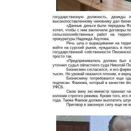
государственную должность, дважды 
высокопоставленному чиновнику дал бизне
«Данные деньги были переданы Фа
хотел, чтобы с ним заключили договоры п
сельскохозяйственных работ на террит
прокуратуры Надежда Акулова.
Речь шла о выращивании на террит
войти на сурский рынок, нуждалась в пол
государственной собственности Пензенск
просто так.
«Предприниматель должен был з
уточнил судья областного суда Николай По
Бизнесмен согласился, и его фирма
тысяч. Но урожай оказался плохим, и верн
Бизнесмену потребовался еще оди
подписан. Фаизова, который в качестве б
УФСБ.
Свою вину экс-министр признал ча
колонии строгого режима. Кроме того, его 
года. Также Фаизов должен выплатить штр
Приговор в законную силу еще не в