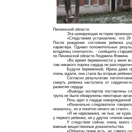
Пензенской области.
Эта шокирующая история произошла
«Следствием установлено, что 29
После рождения состояние ребенка ух
характера. Однако положительных резуль
младенец скончался», - сообщила старши
по Пензенской области Людмила Фомина.
«Во время беременности у меня вс
там никакого порока сердца не разглядели»
Будучи беременной, Ирина даже п
очень ждали, она стала бы вторым ребенк
Согласно результатам патологоана
смерть ребенка наступила от сердечно-л
развития сердца.
«Выводы экспертов поставлены сл
трупа не были обнаружены некоторые орган
Речь идет о сердце новорожденной 
«Изначально следователи говорили,
оказалось, но и понятно ничего не стало»,
«Я не наркоманка, не пью, не кур
у первого ребенка, ни у других членов наш
У следствия сейчас очень много 
важные вещественные доказательства.
«Образцы ткани есть, но самого с