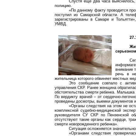
Спустя еще два часа выяснилось, 
полицию.
«По данному факту проводится пров
поступил из Самарской области. А теле
зарегистрированы в Самаре и Тольятти»
УМВД.
27.
Жи
серьезном
Сег
информаге
внимание т
речь в не
жительница которого обвиняет местных мед
Это сообщение совпало с актив
управления СКР. Ранее женщина обратилас
обстоятельства смерти ребенка. Малышка 
По вердикту врачей – от сердечно-легочн
проведены досмотры, выемки документов и
«Органы следствия на этом не ост
комплексной судебно-медицинской экспе
руководителя СУ СКР по Пензенской об
отсутствуют такие органы как сердце, тр
смерти новорожденного ребенка».
Ситуация осложняется значительно
«Органами следствия проверялас