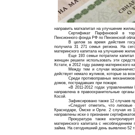
направить маткапитал на улучшение жили
Сертификат Парфеновой в тор
Пенсионного фонда РФ по Пензенской обла
В целом за время действия госу
получила 31 271 семья региона. На сег
материнского капитала на улучшение жили
Еще 193 семьи потратили капитал 
женщин решили использовать эти средств
Кстати, в 2012 году размер материнского к
Между тем и случаи мошенничест
действует немало жуликов, которые за воз
Среди противоправных механизмов 
домов, пострадавших при пожаре.
«В 2011-2012 годах управлениями
направлена в правоохранительные органы
Косой.
Зафиксировано также 12 случаев п
«Следует отметить, что липовые 
Краснодаре, Омске и Орле. 2 случая из 1
направлены иски о признании сертификато
Прокуратура также контролируе
материнского капитала с несоблюдением 
займа. На сегодняшний день выявлено 52 