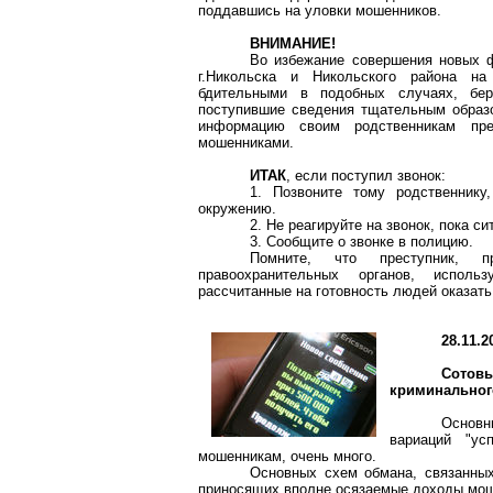
поддавшись на уловки мошенников.
ВНИМАНИЕ!
Во избежание совершения новых 
г.Никольска и Никольского района на
бдительными в подобных случаях, бер
поступившие сведения тщательным образо
информацию своим родственникам пре
мошенниками.
ИТАК
, если поступил звонок:
1. Позвоните тому родственнику
окружению.
2. Не реагируйте на звонок, пока си
3. Сообщите о звонке в полицию.
Помните, что преступник, п
правоохранительных органов, использ
рассчитанные на готовность людей оказать
28.11.2
Сотов
криминальног
Основн
вариаций "ус
мошенникам, очень много.
Основных схем обмана, связанных
приносящих вполне осязаемые доходы мош