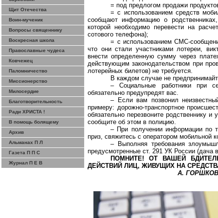
= под предлогом продажи продуктов
Щит Отечества
= с использованием средств моби
сообщают информацию о родственниках,
Воин-мученик
которой необходимо перевести на расче
Вопросы священнику
сотового телефона);
Воскресная школа
= с использованием CMC-сообщени
что они стали участниками лотереи, вик
Православные чудеса
внести определенную сумму через плате
Ковчежец
действующим законодательством при прове
лотерейных билетов) не требуется.
Паломничество
В каждом случае не предпринимайт
Миссионерство
– Социальные работники при с
Милосердие
обязательно предупредят вас.
– Если вам позвонил неизвестны
Благотворительность
примеру: дорожно-транспортное происшест
Ради ХРИСТА !
обязательно перезвоните родственнику и 
сообщите об этом в полицию.
В помощь болящему
– При получении информации по т
Архив
приз, свяжитесь с оператором мобильной 
Альманах П Л
– Выполняя требования злоумышл
предусмотренные ст. 291 УК России (дача в
Газета П П С
ПОМНИТЕ! ОТ ВАШЕЙ БДИТЕЛ
Журнал П Е В
ДЕЙСТВИЙ ЛИЦ, ЖИВУЩИХ НА СРЕДСТ
А. ГОРШКОВ