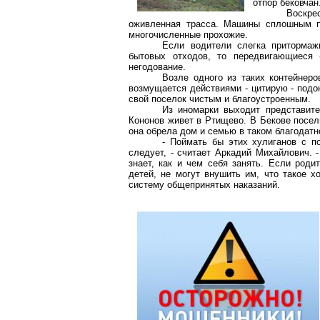
отпор бековчан
Воскре
оживленная трасса. Машины сплошным п
многочисленные прохожие.
Если водители слегка притормаж
бытовых отходов, то передвигающиеся 
негодование.
Возле одного из таких контейнеро
возмущается действиями - цитирую - подо
свой поселок чистым и благоустроенным.
Из иномарки выходит представит
Кононов живет в Ртищево. В Бекове посели
она обрела дом и семью в таком благодатн
- Поймать бы этих хулиганов с п
следует, - считает Аркадий Михайлович. 
знает, как и чем себя занять. Если род
детей, не могут внушить им, что такое х
систему общепринятых наказаний.