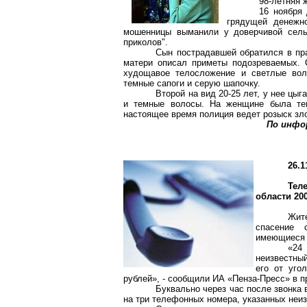
98-летняя 
16 ноября
грядущей денежн
мошенницы выманили у доверчивой сельч
приколов".
Сын пострадавшей обратился в пра
матери описал приметы подозреваемых. О
худощавое телосложение и светлые воло
темные сапоги и серую шапочку.
Второй на вид 20-25 лет, у нее цыг
и темные волосы. На женщине была тем
настоящее время полиция ведет розыск з
По инфо
26.1
Тел
области 20
Жит
спасение 
имеющиеся 
«24
неизвестный
его от уго
рублей», - сообщили ИА «Пенза-Пресс» в 
Буквально через час после звонка
на три телефонных номера, указанных неи