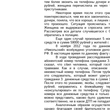
тем более звонить на телефоны дочери и
рублей, женщина перечислила их через т
преступниками.
Некоторое время после этого гра
поинтересоваться, чем же все закончилось.
дочери, поняла, что все хорошо, и лишних 
что произошло. Ситуация прояснилась т
Женщина не выдержала и спросила зятя
Рассмотрев все детали случившегося с С
обратились в полицию.
Еще один случай произошел 5 ноя
средств в сумме 59000 рублей у жителей г.
8 ноября 2012 года по данно
«Никольский» возбуждено уголовное дело 
РФ. В настоящее время по данному факту 
В ходе проведения расследования 
абонентский номер телефона гражданки З.
сказал, что сбил человека, который го
травмами. Как и в случае, описанном 
неизвестный номер телефона. Потом трубк
это следователь, который может урегул
гражданки З. денежные средства в сумме 1
После этого по указанию, якобы, следова
рублей, направились к ближайшему те
«консультировал» их по телефону. Супру
номера все денежные средства и только 
можно представить, каково было удивлен
соответственно, ни в какое ДТП не попадал
Аналогичным образом осуществля
однако благодаря своей бдительности о