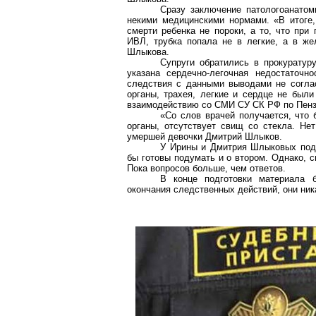
Сразу заключение патологоанатом
некими медицинскими нормами. «В итоге, 
смерти ребенка не пороки, а то, что при
ИВЛ, трубка попала не в легкие, а в же
Шлыкова.
Супруги обратились в прокуратур
указана сердечно-легочная недостаточн
следствия с данными выводами не соглас
органы, трахея, легкие и сердце не был
взаимодействию со СМИ СУ СК РФ по Пенз
«Со слов врачей получается, что б
органы, отсутствует свищ со стекла. Нет
умершей девочки Дмитрий Шлыков.
У Ирины и Дмитрия Шлыковых подр
бы готовы подумать и о втором. Однако, с
Пока вопросов больше, чем ответов.
В конце подготовки материала 
окончания следственных действий, они ник