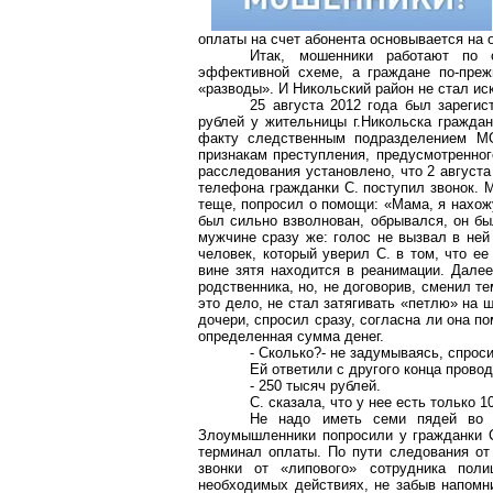
оплаты на счет абонента основывается на
Итак, мошенники работают по о
эффективной схеме, а граждане по-пре
«разводы». И Никольский район не стал ис
25 августа 2012 года был зареги
рублей у жительницы г.Никольска граждан
факту следственным подразделением М
признакам преступления, предусмотренног
расследования установлено, что 2 августа
телефона гражданки С. поступил звонок. М
теще, попросил о помощи: «Мама, я нахож
был сильно взволнован, обрывался, он бы
мужчине сразу же: голос не вызвал в ней
человек, который уверил С. в том, что ее
вине зятя находится в реанимации. Далее
родственника, но, не договорив, сменил 
это дело, не стал затягивать «петлю» на
дочери, спросил сразу, согласна ли она по
определенная сумма денег.
- Сколько?- не задумываясь, спрос
Ей ответили с другого конца провод
- 250 тысяч рублей.
С. сказала, что у нее есть только 1
Не надо иметь семи пядей во л
Злоумышленники попросили у гражданки С.
терминал оплаты. По пути следования от
звонки от «липового» сотрудника поли
необходимых действиях, не забыв напомни