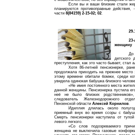
Если вы и ваши близкие стали же
планируются противоправные действия, 
части
8(84159) 2-15-02; 02
.
29.
23
женщину
До
детского 
преступления, как это часто бывает, стал а
Хотя 86-летней пенсионерке, ран
продолжала приходить на прежнее место 
этому времени обитали бомжи, среди ко
увидела одинокая бабушка близкого челов
«Не имея постоянного места жител
данной женщины. Пенсионерка пустила его
неё не было близких родственников»,
следователь Железнодорожного от
Пензенской области
Алексей Корнилов
.
Идиллия длилась около полуго
приемный внук во время ссоры с бабушк
Смерть пенсионерки наступила от тупо
левого легкого.
«Со слов подозреваемого прич
женщина не выключила газовые конфорки