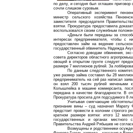
по делу, и сегодня был оглашен приговор 
сочли слишком суровым.
Оперативный эксперимент пензе
министр сельского хозяйства Пензенс
заместителя председателя Правительств
взятки. Прокуратура предоставила доказа
воспользовался своим служебным положе
«Деньги были переданы за способ
интересах предпринимателя, чтобы с 
предоставлен займ на ведение сельскох
государственный обвинитель Надежда Аку
Согласно доводам обвинения, экс-
совета директоров областного агропромыш
овощей в открытом грунте следует предо
размере 7 миллионов рублей. За лоббирова
По данным следственного комитета
уже размер займа составил бы 28 миллион
предприниматель на сей раз написал заяв
он взял 200 тысяч рублей мечеными к
Колышлейка в машине коммерсанта, посл
передана в качестве благодарности. В о
Прокуратура просила для подсудимого 8 л
Учитывая смягчающие обстоятельс
признание вины – суд назначил Марату 
предстоит провести в колонии строгого р
кратном размере взятки: итого 12 милл
государственных и органах местного 
Правительства Андрей Рябышев не согласе
Возмущены и родственники осужден
Фаизова Гузель заявила – кассация в Верх