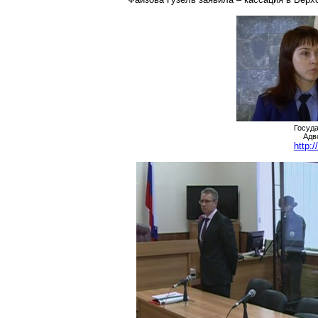
Госуд
Адв
http: