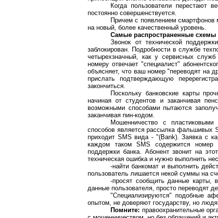
Когда пользователи перестают в
постоянно совершенствуется.
Причем с появлением смартфонов м
на новый, более качественный уровень.
Самые распространенные схемы 
Звонок от технической поддержк
заблокирован. Подробности в службе техп
четырехзначный, как у сервисных служб
номеру отвечает "специалист" абонентско
объясняет, что ваш номер "переводят на 
прислать подтверждающую перерегист
закончиться.
Поскольку банковские карты проч
начиная от студентов и заканчивая пен
возможными способами пытаются заполуч
заканчивая пин-кодом.
Мошенничество с пластиковыми 
способов является рассылка фальшивых SM
приходит SMS вида - "(Bank). Заявка с ка
каждом таком SMS содержится номер 
поддержки банка. Абонент звонит на этот
техническая ошибка и нужно выполнить нес
-найти банкомат и выполнить дейс
пользователь лишается некой суммы на сч
-просят сообщить данные карты, 
данные пользователя, просто переводят д
"Специализируются" подобные афе
опытом, не доверяют государству, но люд
Помните:
правоохранительные орга
с мошенничеством, но без обращений и акт