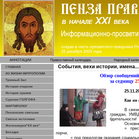
АННОТАЦИИ
Православный календарь
Народный кале
События, вехи истории, имена...
ГЛАВНАЯ
ИЗ ЖИЗНИ МИТРОПОЛИИ
Обзор сообщений
Тронный Зал
за седмицу
25
История епархии
25.11.2
История храмов
Сурская ГОЛГОФА
Как не
МАРТИРОЛОГ
В связ
Пензенские святыни
граждан, УМВ
бдительности!
Святые источники
Основн
Фотогалерея"ХХ век"
= прес
Беседка
порчи;
= под предлогом оказания социаль
Зарисовки