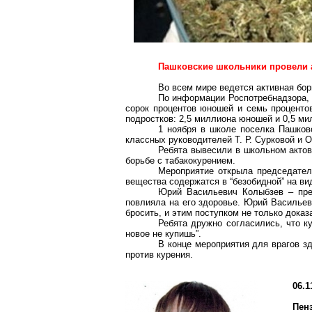
Пашковские школьники провели 
Во всем мире ведется активная бор
По информации Роспотребнадзора, в
сорок процентов юношей и семь процентов
подростков: 2,5 миллиона юношей и 0,5 ми
1 ноября в школе поселка Пашково
классных руководителей Т. Р. Сурковой и 
Ребята вывесили в школьном актов
борьбе с табакокурением.
Мероприятие открыла председател
вещества содержатся в “безобидной” на вид
Юрий Васильевич Колыбзев – пред
повлияла на его здоровье. Юрий Васильеви
бросить, и этим поступком не только доказ
Ребята дружно согласились, что ку
новое не купишь”.
В конце мероприятия для врагов зд
против курения.
06.1
Пен