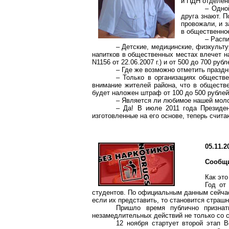
и ПДН отделен
– Одно
друга знают. 
провожали, и 
в общественное
– Расп
– Детские, медицинские, физкульту
напитков в общественных местах влечет н
N1156 от 22.06.2007 г.) и от 500 до 700 ру
– Где же возможно отметить праздн
– Только в организациях обществе
внимание жителей района, что в обществе
будет наложен штраф от 100 до 500 рублей,
– Является ли любимое нашей мол
– Да! В июле 2011 года Президен
изготовленные на его основе, теперь счит
05.11.2
Сообщи
Как это
Год от
студентов. По официальным данным сейчас
если их представить, то становится страш
Пришло время публично признат
незамедлительных действий не только со с
12 ноября стартует второй этап 