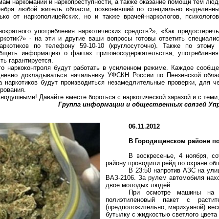
ам наркомании и наркопреступности, а также оказание помощи тем людя
оября любой житель области, позвонивший по специально выделенн
ько от наркополицейских, но и также врачей-наркологов, психолог
ократного употребления наркотических средств?», «Как предостеречь
наркотик?» - на эти и другие ваши вопросы готовы ответить специа
ркотиков по телефону 59-10-10 (круглосуточно). Также по этом
ообщить информацию о фактах притоносодержательства, употребления
ть гарантируется.
ого наркоконтроля будут работать в усиленном режиме. Каждое сообщ
дневно докладываться начальнику УФСКН России по Пензенской облас
 наркотиков будут производиться незамедлительные проверки, для че
ирования.
нодушными! Давайте вместе бороться с наркотической заразой и с теми,
Группа информации и общественных связей Упр
06.11.2012
В Городищенском районе п
В воскресенье, 4 ноября, 
району проводили рейд по охране об
В 23:50 напротив АЗС на ули
ВАЗ-2106. За рулем автомобиля нах
двое молодых людей.
При осмотре машины на 
полиэтиленовый пакет с растит
(предположительно, марихуаной) ве
бутылку с жидкостью светлого цвета