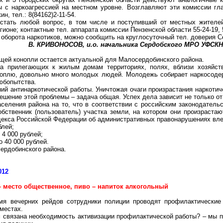
 с наркоагрессией на местном уровне. Возглавляют эти комиссии гл
, тел.: 8(84162)2-11-54.
стать любой вопрос, в том числе и поступивший от местных жителе
гионе; контактные тел. аппарата комиссии Пензенской области 55-24-19, 
оборота наркотиков, можно сообщить на круглосуточный тел. доверия С
В. КРИВОНОСОВ, и.о. начальника Сердобского МРО УФСКН
щей конопли остается актуальной для Малосердобинского района.
на прилегающих к жилым домам территориях, полях, вблизи хозяйст
оноплю, довольно много молодых людей. Молодежь собирает наркосодер
любопытства.
ий антинаркотической работы. Уничтожая очаги произрастания наркотич
Решение этой проблемы – задача общая. Успех дела зависит не только от
селения района на то, что в соответствии с российским законодател
обственник (пользователь) участка земли, на котором они произраст
Кодекса Российской Федерации об административных правонарушениях вл
блей;
 4 000 рублей;
о 40 000 рублей.
ердобинского района.
012
– место общественное, пиво – напиток алкогольный
мя вечерних рейдов сотрудники полиции проводят профилактически
местах.
м связана необходимость активизации профилактической работы? – мы п