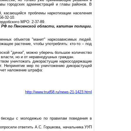
авы городских администраций и главы районов. В
й, касающийся проблемы наркотизации населения
56-32-10.
ердобского МРО: 2-37-89.
 РФ по Пензенской области, капитан полиции.
венных объектов "манит" наркозависимых людей.
жащее растение, чтобы употреблять: кто-то – под
еской "дички", можно уберечь большое количество
 власти, но и от неравнодушных граждан.
ьством уничтожать дикорастущие наркосодержащие
ают. Непринятие мер по уничтожению дикорастущей
ечет наложение штрафа:
http://www.trud58.ru/news-21-1423.html
е беседы с молодежью по правилам поведения в
опросили ответить А.С. Горшкова, начальника УУП