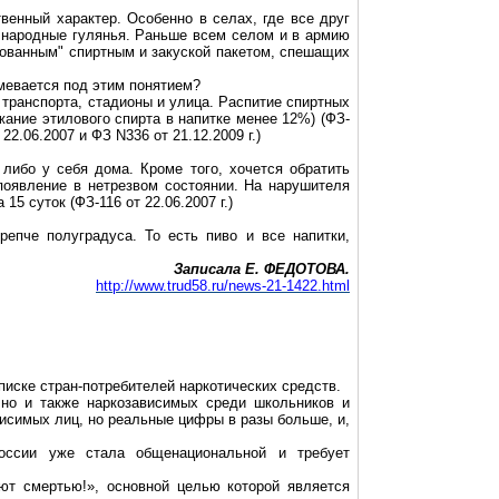
венный характер. Особенно в селах, где все друг
 народные гулянья. Раньше всем селом и в армию
тованным" спиртным и закуской пакетом, спешащих
мевается под этим понятием?
транспорта, стадионы и улица. Распитие спиртных
ание этилового спирта в напитке менее 12%) (ФЗ-
22.06.2007 и ФЗ N336 от 21.12.2009 г.)
 либо у себя дома. Кроме того, хочется обратить
появление в нетрезвом состоянии. На нарушителя
5 суток (ФЗ-116 от 22.06.2007 г.)
епче полуградуса. То есть пиво и все напитки,
Записала Е. ФЕДОТОВА.
http://www.trud58.ru/news-21-1422.html
писке стран-потребителей наркотических средств.
, но и также наркозависимых среди школьников и
исимых лиц, но реальные цифры в разы больше, и,
России уже стала общенациональной и требует
уют смертью!», основной целью которой является