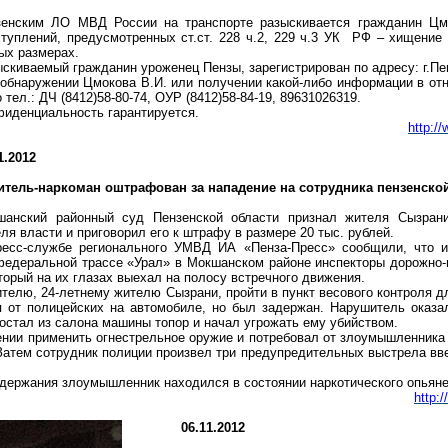
зенским ЛО МВД России на транспорте разыскивается гражданин Ц
туплений, предусмотренных ст.ст. 228 ч.2, 229 ч.3 УК РФ – хищение
ых размерах.
скиваемый гражданин уроженец Пензы, зарегистрирован по адресу: г.Пен
обнаружении Цмокова В.И. или получении какой-либо информации в от
 тел.: ДЧ (8412)58-80-74, ОУР (8412)58-84-19, 89631026319.
иденциальность гарантируется.
http:/
1.2012
итель-наркоман оштрафован за нападение на сотрудника пензенско
шанский районный суд Пензенской области признал жителя Сызран
ля власти и приговорил его к штрафу в размере 20 тыс. рублей.
ресс-службе регионального УМВД ИА «Пенза-Пресс» сообщили, что и
едеральной трассе «Урал» в Мокшанском районе инспекторы дорожно-
торый на их глазах выехал на полосу встречного движения.
телю, 24-летнему жителю Сызрани, пройти в пункт весового контроля д
я от полицейских на автомобиле, но был задержан. Нарушитель оказа
остал из салона машины топор и начал угрожать ему убийством.
нии применить огнестрельное оружие и потребовал от злоумышленника 
 Затем сотрудник полиции произвел три предупредительных выстрела вве
адержания злоумышленник находился в состоянии наркотического опьяне
http:
06.11.2012