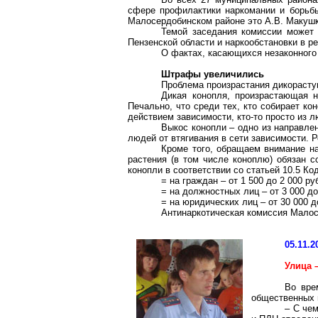
сфере профилактики наркомании и борьбы
Малосердобинском районе это А.В. Макушкин
Темой заседания комиссии может 
Пензенской области и наркообстановки в ре
О фактах, касающихся незаконного 
Штрафы увеличились
Проблема произрастания дикорасту
Дикая конопля, произрастающая 
Печально, что среди тех, кто собирает к
действием зависимости, кто-то просто из 
Выкос конопли – одно из направлен
людей от втягивания в сети зависимости. 
Кроме того, обращаем внимание на
растения (в том числе коноплю) обязан с
конопли в соответствии со статьей 10.5 
= на граждан – от 1 500 до 2 000 ру
= на должностных лиц – от 3 000 до
= на юридических лиц – от 30 000 д
Антинаркотическая комиссия Малос
05.11.2
Улица 
Во вре
общественных 
– С че