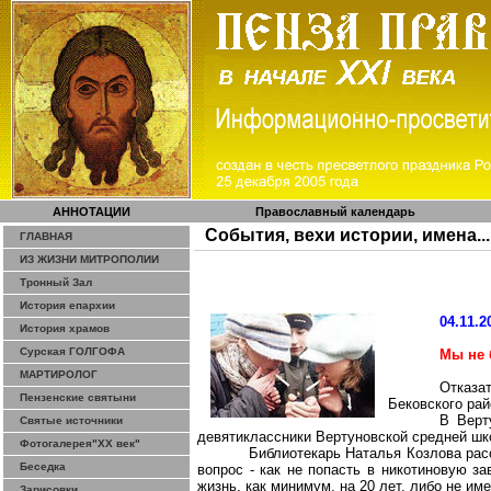
АННОТАЦИИ
Православный календарь
События, вехи истории, имена...
ГЛАВНАЯ
ИЗ ЖИЗНИ МИТРОПОЛИИ
Тронный Зал
История епархии
04.11.2
История храмов
Сурская ГОЛГОФА
Мы не 
МАРТИРОЛОГ
Отказа
Пензенские святыни
Бековского рай
В Верт
Святые источники
девятиклассники Вертуновской средней шк
Фотогалерея"ХХ век"
Библиотекарь Наталья Козлова расс
Беседка
вопрос - как не попасть в никотиновую з
жизнь, как минимум, на 20 лет, либо не и
Зарисовки