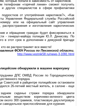
м, которые попали в зависимость от наркотиков.
ым телефонам «горячей линии» сможет получить
ов и других специалистов в сфере профилактики
 подростков от употребления наркотиков?», «Как
листы Управления Федеральной службы Российской
у номеру или на официальный сайт управления
, распространения и изготовления наркотических
ение и обращение граждан будет фиксироваться в
ти - генерал-майору полиции Ю.Л. Денисову. По
го в этот срок в дополнении к дежурной бригаде
 кто ее распространяет все вместе!
авления ФСКН России по Пензенской области.
http://www.vestnik58.ru/news-3-1091.html
олицейские обнаружили в машине марихуану
сотрудники ДПС ОМВД России по Городищенскому
щественного порядка.
це Советской в райцентре полицейские остановили
одился 26-летний местный житель, в салоне - еще
заднем сиденье стражи порядка обнаружили
ельным веществом коричнево-зеленого цвета
сом около
300 граммов
, пластиковую двухлитровую
 и самодельное приспособление для курения.