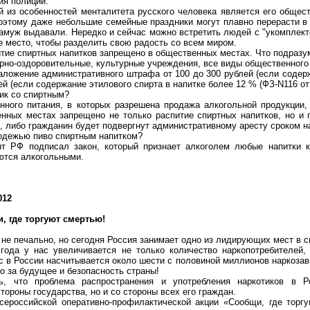
ия полиции.
й из особенностей менталитета русского человека является его общест
Поэтому даже небольшие семейные праздники могут плавно перерасти в
замуж выдавали. Нередко и сейчас можно встретить людей с "укомплек
 место, чтобы разделить свою радость со всем миром.
итие спиртных напитков запрещено в общественных местах. Что подразу
рно-оздоровительные, культурные учреждения, все виды общественного 
аложение административного штрафа от 100 до 300 рублей (если содерж
блей (если содержание этилового спирта в напитке более 12 % (ФЗ-N116 от 
ик со спиртным?
нного питания, в которых разрешена продажа алкогольной продукции,
нных местах запрещено не только распитие спиртных напитков, но и 
 либо гражданин будет подвергнут административному аресту сроком на 1
одежью пиво спиртным напитком?
т РФ подписал закон, который признает алкоголем любые напитки кр
аются алкогольными.
012
, где торгуют смертью!
 не печально, но сегодня Россия занимает одно из лидирующих мест в с
 года у нас увеличивается не только количество наркопотребителей
 в России насчитывается около шести с половиной миллионов наркозав
но за будущее и безопасность страны!
ь, что проблема распространения и употребления наркотиков в 
тороны государства, но и со стороны всех его граждан.
Всероссийской оперативно-профилактической акции «Сообщи, где торг