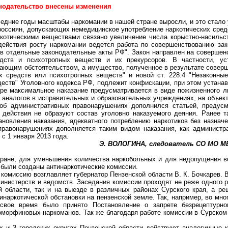
нодательство внесены изменения
едние годы масштабы наркомании в нашей стране выросли, и это стало 
россиян, допускающих немедицинское употребление наркотических средс
ркотическими веществами связано увеличение числа корыстно-насильст
действия росту наркомании ведется работа по совершенствованию зако
в отдельные законодательные акты РФ". Закон направлен на совершен
едств и психотропных веществ и их прекурсоров. В частности, ус
ающим обстоятельством, а имущество, полученное в результате соверше
х средств или психотропных веществ" и новой ст. 228.4 "Незаконны
еств" Уголовного кодекса РФ, подлежит конфискации, при этом устанав
ере максимальное наказание предусматривается в виде пожизненного 
х аналогов в исправительных и образовательных учреждениях, на объек
 об административных правонарушениях дополнился статьей, предус
 действия не образуют состав уголовно наказуемого деяния. Ранее т
новления наказания, адекватного потреблению наркотиков без назначе
равонарушениях дополняется таким видом наказания, как администра
с 1 января 2013 года.
Э. ВОЛОГИНА, следователь СО МО М
ране, для уменьшения количества наркобольных и для недопущения во
х были созданы антинаркотические комиссии.
комиссию возглавляет губернатор Пензенской области В. К. Бочкарев. 
нистерств и ведомств. Заседания комиссии проходят не реже одного ра
й области, так и на выезде в различных районах Сурского края, а р
наркотической обстановки на пензенской земле. Так, например, во мно
свое время было принято Постановление о запрете безрецептурног
морфиновых наркоманов. Так же благодаря работе комиссии в Сурском 
х и 3 городских округах Пензенской области действуют аналогичные