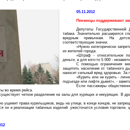
05.11.2012
Пензенцы поддерживают зак
Депутаты Государственной 
табака. Значительно расширился сп
вредным привычкам. На детск
соответствующие значки.
«Нужно категорически запрет
из жителей города.
«Штраф - относительное по
деньги, а для кого-то 5 000 - незаме
С помощью ограничения мес
защитить население от табачного д
наносит сильный вред здоровью. За 
«Курить или не курить - личн
подъезде или лифте дымят», - замет
Если пассажиры общественног
ты во время рейса.
существует четкое разделение на залы для курящих и некурящих. В дра
но ущемит права курильщиков, ведь на улице, в конце концов, не запре
тся он и реализации табачных изделий: ужесточатся условия торговли, 
012