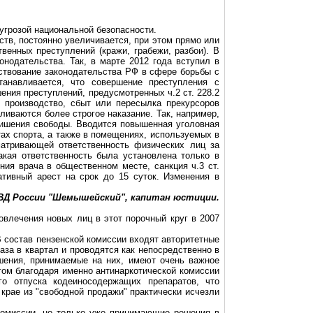
угрозой национальной безопасности.
тв, постоянно увеличивается, при этом прямо или
венных преступлений (кражи, грабежи, разбои). В
нодательства. Так, в марте 2012 года вступил в
ствование законодательства РФ в сфере борьбы с
танавливается, что совершение преступления с
ния преступлений, предусмотренных ч.2 ст. 228.2
е производство, сбыт или пересылка прекурсоров
ливаются более строгое наказание. Так, например,
лишения свободы. Вводится повышенная уголовная
тах спорта, а также в помещениях, используемых в
матривающей ответственность физических лиц за
акая ответственность была установлена только в
ния врача в общественном месте, санкция ч.3 ст.
тивный арест на срок до 15 суток. Изменения в
ВД России "Шемышейский", капитан юстиции.
влечения новых лиц в этот порочный круг в 2007
В состав пензенской комиссии входят авторитетные
за в квартал и проводятся как непосредственно в
ешения, принимаемые на них, имеют очень важное
гом благодаря именно антинаркотической комиссии
о отпуска кодеиносодержащих препаратов, что
крае из "свободной продажи" практически исчезли
 комиссии, но только уже принимающие решения в