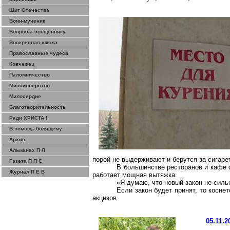
Щит Отечества
Воин-мученик
Вопросы священнику
Воскресная школа
Православные чудеса
Ковчежец
Паломничество
Миссионерство
Милосердие
Благотворительность
Ради ХРИСТА !
В помощь болящему
Архив
Альманах П Л
порой не выдерживают и берутся за сигаре
Газета П П С
В большинстве ресторанов и кафе 
Журнал П Е В
работает мощная вытяжка.
«Я думаю, что новый закон не силь
Если закон будет принят, то косне
акцизов.
05.11.2