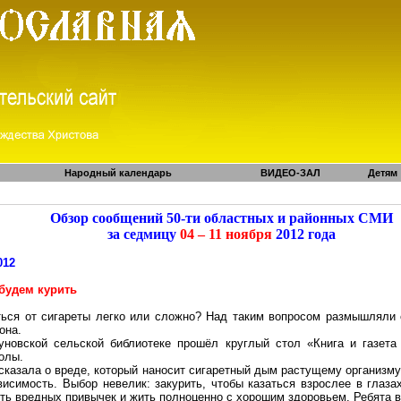
Народный календарь
ВИДЕО-ЗАЛ
Детям
Обзор сообщений 50-ти областных и районных СМИ
за седмицу
04 – 11 ноября
2012 года
012
будем курить
ться от сигареты легко или сложно? Над таким вопросом размышляли
она.
уновской сельской библиотеке прошёл круглый стол «Книга и газета
олы.
казала о вреде, который наносит сигаретный дым растущему организму.
ависимость. Выбор невелик: закурить, чтобы казаться взрослее в глаз
меть вредных привычек и жить полноценно с хорошим здоровьем. Ребята 