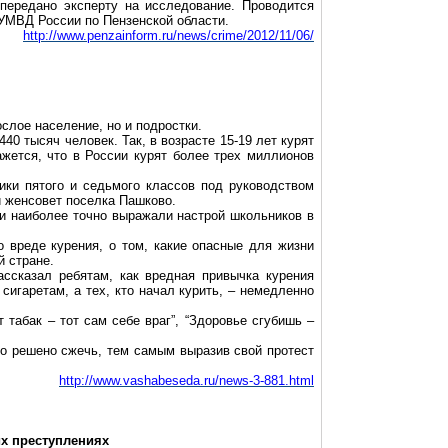
передано эксперту на исследование. Проводится
 УМВД России по Пензенской области.
http://www.penzainform.ru/news/crime/2012/11/06/
слое население, но и подростки.
0 тысяч человек. Так, в возрасте 15-19 лет курят
жется, что в России курят более трех миллионов
ики пятого и седьмого классов под руководством
и женсовет поселка Пашково.
ки наиболее точно выражали настрой школьников в
 вреде курения, о том, какие опасные для жизни
й стране.
ссказал ребятам, как вредная привычка курения
сигаретам, а тех, кто начал курить, – немедленно
 табак – тот сам себе враг”, “Здоровье сгубишь –
ло решено сжечь, тем самым выразив свой протест
http://www.vashabeseda.ru/news-3-881.html
их преступлениях