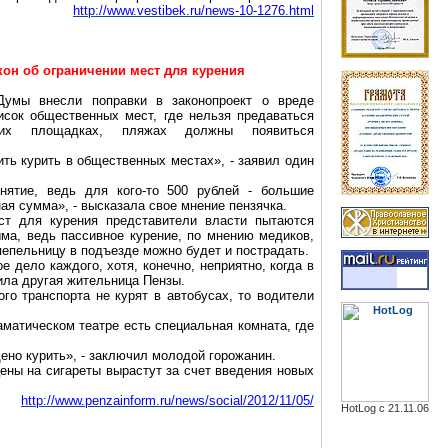
http://www.vestibek.ru/news-10-1276.html
он об ограничении мест для курения
Думы внесли поправки в законопроект о вреде
исок общественных мест, где нельзя предаваться
их площадках, пляжах должны появиться
ить курить в общественных местах», - заявил один
нятие, ведь для кого-то 500 рублей - большие
тная сумма», - высказала свое мнение пензячка.
т для курения представители власти пытаются
ыма, ведь пассивное курение, по мнению медиков,
пепельницу в подъезде можно будет и пострадать.
ое дело каждого, хотя, конечно, неприятно, когда в
ила другая жительница Пензы.
о транспорта не курят в автобусах, то водители
матическом театре есть специальная комната, где
щено курить», - заключил молодой горожанин.
цены на сигареты вырастут за счет введения новых
http://www.penzainform.ru/news/social/2012/11/05/
HotLog с 21.11.06