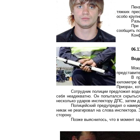
Пен
тяжких прес
особо крупн
Разы
При 
сообщить по
Конф
06.1
Вод
Мок
представите
В п
километре
ф
Приора», ко
Сотрудник полиции предложил води
себя неадекватно. Он попытался скрытьс
несколько ударов инспектору ДПС, затем д
Полицейский предупредил о намере
никак не реагировал на слова инспектора.
сторону.
Позже выяснилось, что в момент з