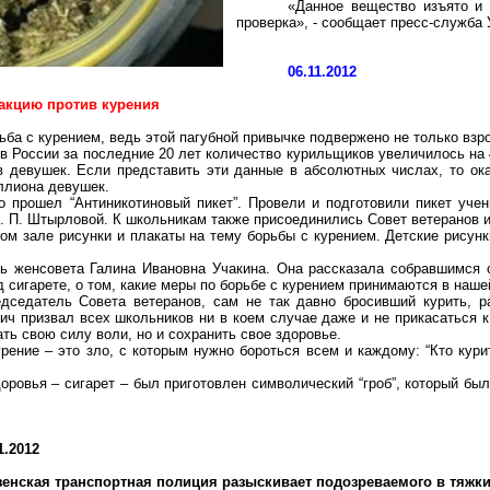
«Данное вещество изъято и 
проверка», - сообщает пресс-служба
06.11.2012
акцию против курения
ьба с курением, ведь этой пагубной привычке подвержено не только взро
 России за последние 20 лет количество курильщиков увеличилось на 44
 девушек. Если представить эти данные в абсолютных числах, то ока
ллиона девушек.
 прошел “Антиникотиновый пикет”. Провели и подготовили пикет учен
О. П. Штырловой. К школьникам также присоединились Совет ветеранов 
ом зале рисунки и плакаты на тему борьбы с курением. Детские рисун
ь женсовета Галина Ивановна Учакина. Она рассказала собравшимся о
 сигарете, о том, какие меры по борьбе с курением принимаются в наше
седатель Совета ветеранов, сам не так давно бросивший курить, ра
ч призвал всех школьников ни в коем случае даже и не прикасаться к 
ать свою силу воли, но и сохранить свое здоровье.
рение – это зло, с которым нужно бороться всем и каждому: “Кто курит
оровья – сигарет – был приготовлен символический “гроб”, который бы
1.2012
зенская транспортная полиция разыскивает подозреваемого в тяжк