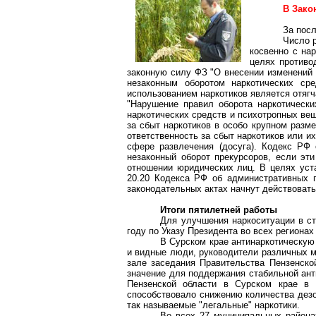
В Зако
За посл
Число 
косвенно с на
целях противо
законную силу ФЗ "О внесении изменений 
незаконным оборотом наркотических ср
использованием наркотиков является отягч
"Нарушение правил оборота наркотически
наркотических средств и психотропных вещ
за сбыт наркотиков в особо крупном разм
ответственность за сбыт наркотиков или и
сфере развлечения (досуга). Кодекс РФ
незаконный оборот прекурсоров, если эти
отношении юридических лиц. В целях уста
20.20 Кодекса РФ об административных п
законодательных актах начнут действовать 
Итоги пятилетней работы
Для улучшения наркоситуации в ст
году по Указу Президента во всех региона
В Сурском крае антинаркотическую 
и видные люди, руководители различных ми
зале заседания Правительства Пензенско
значение для поддержания стабильной анти
Пензенской области в Сурском крае в 
способствовало снижению количества дезо
так называемые "легальные" наркотики.
Во всех 27 муниципальных района