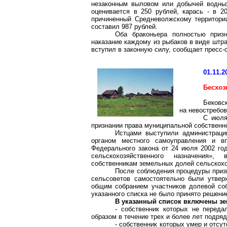
незаконным выловом или добычей водных
оценивается в 250 рублей, карась - в 2
причиненный Средневолжскому территори
составил 987 рублей.
Оба браконьера полностью приз
наказание каждому из рыбаков в виде штра
вступил в законную силу, сообщает пресс-
01.11.2
Бесхоз
Бековс
на невостребо
С июля
признании права муниципальной собственн
Истцами выступили администраци
органом местного самоуправления и вп
Федерального закона от 24 июля 2002 го
сельскохозяйственного назначения»
собственникам земельных долей сельскохо
После соблюдения процедуры приз
сельсоветов самостоятельно были утвер
общим собранием участников долевой соб
указанного списка не было принято решение
В указанный список включены з
- собственник которых не перед
образом в течение трех и более лет подряд
- собственник которых умер и отсут