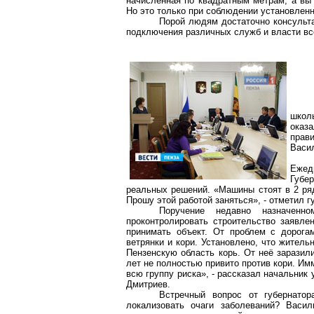
начисленная по квадратным метрам, а вы 
Но это только при соблюдении установлен
Порой людям достаточно консульта
подключения различных служб и власти вс
школ
оказ
прав
Васил
Ежед
Губе
реальных решений. «Машины стоят в 2 ряд
Прошу этой работой заняться», - отметил 
Поручение недавно назначенн
проконтролировать строительство заявл
принимать объект. От проблем с дорога
ветрянки и кори. Установлено, что житель
Пензенскую область корь. От неё заразил
лет не полностью привито против кори. Им
всю группу риска», - рассказал начальник
Дмитриев.
Встречный вопрос от губернато
локализовать очаги заболеваний? Васи