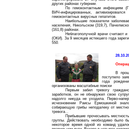
других районах губернии.
По гемоконтактным инфекциям (ГК
ВИЧ-инфицированных, активизировался
гемоконтактных вирусных гепатитов.
Наибольшие показатели заболевае
населения, Никольском (319,7), Пачелмско
(161,8) районах.
Неблагополучной врачи считают и
(ОКИ). За 9 месяцев истекшего года зареги
550.
28.10.2
Операц
В прош
поступило за
года рожден
организованы масштабные поиски
Первым забил тревогу граждан
заработков, он не обнаружил свою супруг
надолго никуда не уходила. Перво-напе
исчезновении Раисы Ермошкиной знал
собирающую грибы неподалеку от местно
тревога...
Прибывшие прочесывать местность
группы. Действовать необходимо было бы
некоторое время одной из команд удалос
правильном пути. Вскоре в четырех киломе