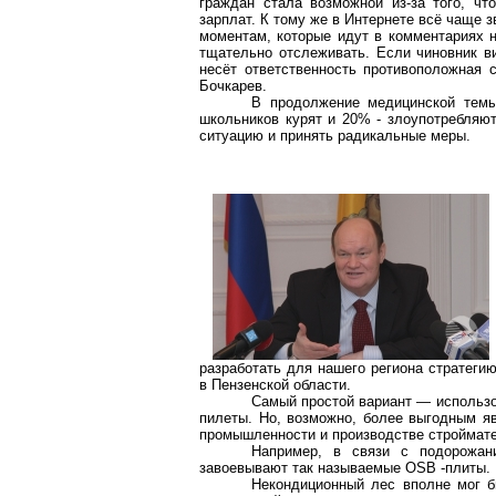
граждан стала возможной из-за того, чт
зарплат. К тому же в Интернете всё чаще з
моментам, которые идут в комментариях н
тщательно отслеживать. Если чиновник ви
несёт ответственность противоположная 
Бочкарев.
В продолжение медицинской тем
школьников курят и 20% - злоупотребляют
ситуацию и принять радикальные меры.
разработать для нашего региона стратеги
в Пензенской области.
Самый простой вариант — использо
пилеты. Но, возможно, более выгодным я
промышленности и производстве строймат
Например, в связи с подорожан
завоевывают так называемые OSB -плиты.
Некондиционный лес вполне мог б