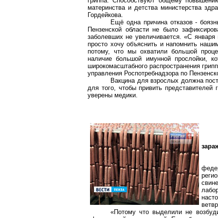
гриппа. Способствуют общему повышению
материнства и детства министерства здра
Гордейкова.
Ещё одна причина отказов - бояз
Пензенской области не было зафиксиров
заболевших не увеличивается. «С января 
просто хочу объяснить и напомнить наши
потому, что мы охватили большой проце
наличие большой имунной прослойки, ко
широкомасштабного распространения грипп
управления Роспотребнадзора по Пензенск
Вакцина для взрослых должна посту
для того, чтобы привить представителей 
уверены медики.
зара
феде
реги
свин
лабор
насто
ветвр
«Потому что выделили не возбуди