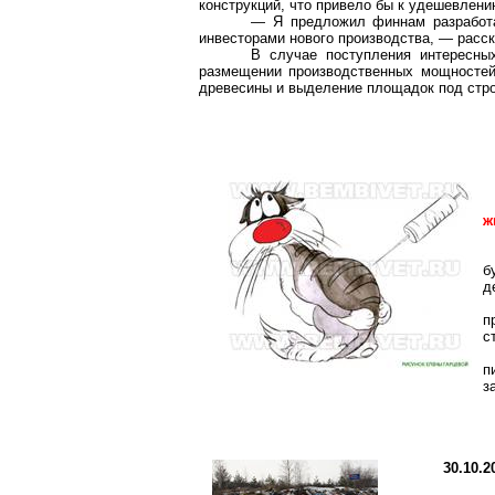
конструкций, что привело бы к удешевлени
— Я предложил финнам разработа
инвесторами нового производства, — расск
В случае поступления интересны
размещении производственных мощностей 
древесины и выделение площадок под стро
ж
б
д
п
с
п
з
30.10.2