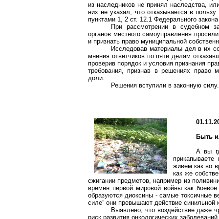
из наследников не принял наследства, или
них не указал, что отказывается в пользу
пунктами 1, 2 ст. 12.1 Федерального закон
При рассмотрении в судебном за
органов местного самоуправления просили
и признать право муниципальной собствен
Исследовав материалы дел в их со
мнения ответчиков по пяти делам отказав
проверив порядок и условия признания пр
требования, признав в решениях право 
доли.
Решения вступили в законную силу
01.11.2
Быть и
А вы г
прикапываете 
живем как во в
как же собств
сжигании предметов, например из поливини
времен первой мировой войны как боевое
образуются диоксины - самые токсичные ве
силе” они превышают действие синильной к
Выявлено, что воздействие даже ч
риск развития онкологических заболеваний,