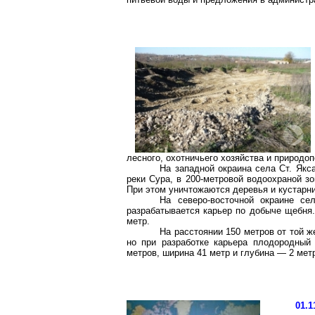
лесного, охотничьего хозяйства и природо
На западной окраина села Ст. Якс
реки Сура, в 200-метровой водоохраной з
При этом уничтожаются деревья и кустарни
На северо-восточной окраине с
разрабатывается карьер по добыче щебня
метр
.
На расстоянии
150 метров
от той ж
но при разработке карьера плодородный
метров
, ширина
41 метр
и глубина —
2 мет
01.1