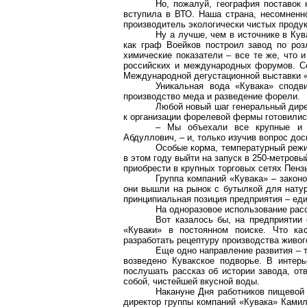
Но, пожалуй, география поставок 
вступила в ВТО. Наша страна, несомненно
производитель экологически чистых продукт
Ну а лучше, чем в источнике в Кув
как граф Воейков построил завод по роз
химические показатели – все те же, что 
российских и международных форумов. С
Международной дегустационной выставки «W
Уникальная вода «Кувака» сподви
производство меда и разведение форели.
Любой новый шаг генеральный дире
к организации форелевой фермы готовилис
– Мы объехали все крупные и 
Абдуллович, – и, только изучив вопрос дос
Особые корма, температурный режи
в этом году выйти на запуск в 250-метров
приобрести в крупных торговых сетях Пензы
Группа компаний «Кувака» – закон
они вышли на рынок с бутылкой для нату
принципиальная позиция предприятия – еди
На одноразовое использование рас
Вот казалось бы, на предприятии 
«Куваки» в постоянном поиске. Что кас
разработать рецептуру производства живог
Еще одно направление развития – 
возведено Кувакское подворье. В интер
послушать рассказ об истории завода, от
собой, чистейшей вкусной воды.
Накануне Дня работников пищевой 
директор группы компаний «Кувака» Камил