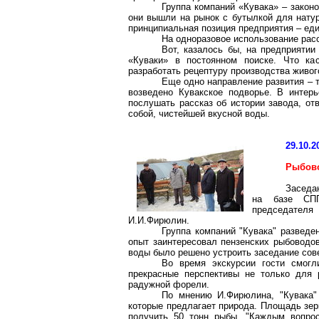
Группа компаний «Кувака» – закон
они вышли на рынок с бутылкой для нату
принципиальная позиция предприятия – еди
На одноразовое использование рас
Вот, казалось бы, на предприятии
«Куваки» в постоянном поиске. Что кас
разработать рецептуру производства живог
Еще одно направление развития – 
возведено Кувакское подворье. В интер
послушать рассказ об истории завода, от
собой, чистейшей вкусной воды.
29.10.2
Рыбово
Заседа
на базе СПП
председателя
И.И.Фирюлин.
Группа компаний "Кувака" разведе
опыт заинтересовал пензенских рыбоводов
воды было решено устроить заседание сове
Во время экскурсии гости смогл
прекрасные перспективы не только для р
радужной форели.
По мнению И.Фирюлина, "Кувака" 
которые предлагает природа. Площадь зер
получить 50 тонн рыбы. "Каждым вопрос