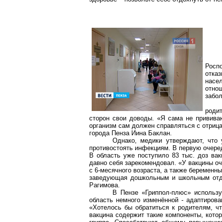
Росп
отка
насе
отно
забо
родит
сторон свои доводы. «Я сама не прививаю
организм сам должен справляться с отриц
города Пенза Иина Баклан.
Однако, медики утверждают, что
противостоять инфекциям. В первую очеред
В область уже поступило 83 тыс. доз ва
давно себя зарекомендовал. «У вакцины о
с 6-месячного возраста, а также беременны
заведующая дошкольным и школьным отде
Рагимова.
В Пензе «Гриппол-плюс» использу
область немного изменённой - адаптиров
«Хотелось бы обратиться к родителям, чт
вакцина содержит такие компоненты, кото