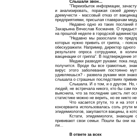
Слышали звон...
"Переизбыток информации, зачасту
и анализировать, поражая своей дремуч
дремучести - массовый отказ от вакцинац
предприятиями, присылая главврачам мед
Недавно одно из таких посланий п
Захарьина Вячеслав Космачев. О предысто
на прошлой неделе в городской администр
"Недавно мы разослали по предпр
которых нужно привить от гриппа, - пояс
обескуражили. Например, директор одного 
результате опроса сотрудники, в колич
вакцинации от гриппа". В подтверждение э
Медики разводят руками: пока люди
получится. Вроде бы все грамотные, зна
вирус этого заболевания постоянно мут
удивляешься? - развела руками моя знако
слышала о страшных последствиях прививок
Слышала. И о том, и о другом. Но,
людей, не встречала никого, кто бы сам по
выяснила, что за последние шесть лет ос
статистике можно не верить, но ее никто не
Что касается ртути, то и на этот
консерванта использовалась соль ртути м
эпидемиологов, закупаются вакцины, в кот
Кстати, эпидемиологи, знающие 
прививают свои семьи. Пошли бы они на 
ли...
В ответе за всех