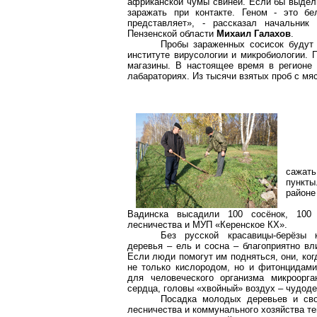
африканской чумы свиней. Если бы выдели
заражать при контакте. Геном - это бе
представляет», - рассказал начальник 
Пензенской области
Михаил Галахов
.
Пробы зараженных сосисок будут 
институте вирусологии и микробиологии. 
магазины. В настоящее время в регионе 
лабараториях. Из тысячи взятых проб с мяс
сажат
пункт
районе
Вадинска высадили 100 сосёнок, 100 
лесничества и МУП «Керенское КХ».
Без русской красавицы-берёзы 
деревья – ель и сосна – благоприятно вл
Если люди помогут им подняться, они, ког
не только кислородом, но и фитонцидами
для человеческого организма микроорг
сердца, головы «хвойный» воздух – чудод
Посадка молодых деревьев и сво
лесничества и коммунального хозяйства те