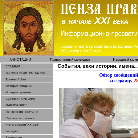
АННОТАЦИИ
Православный календарь
Народный кале
События, вехи истории, имена...
ГЛАВНАЯ
ИЗ ЖИЗНИ МИТРОПОЛИИ
Обзор сообщений
Тронный Зал
за седмицу
28
История епархии
История храмов
Сурская ГОЛГОФА
МАРТИРОЛОГ
Пензенские святыни
Святые источники
Фотогалерея"ХХ век"
Беседка
Зарисовки