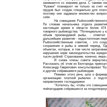
занимается со знанием дела. С такими лю
"Куваке" планируют не только за счет н
прудов был создан специально для платн
поэтому они задавали множество вопросо
себя.
На совещании Рыбохозяйственного
По словам начальника отдела развития
настоящее время в области более 474 
товарного рыбоводства. "Потенциально у к
объем производимой рыбы, - отметил
дальнейшее развитие - недостаточная пере
Рыбохозяйственным советом, - это созд
сохранения и рыбы в зимний период. Од
объектах, которые, в том числе затрагива
нарушения норм законодательства юриди
тысяч рублей. Страхование, конечно, мера
И снова члены совета вернулис
Рассказать об этом из Белгорода приехал
Александр Гаврилович консультировал "Ку
и другим собравшимся рыбоводам.
Помимо этого речь шла о формиро
организацию платной рыбалки: о подго
направлениях господдержки.
"Хотелось бы, чтобы это совещани
поблагодарив собравшихся за плодотворну