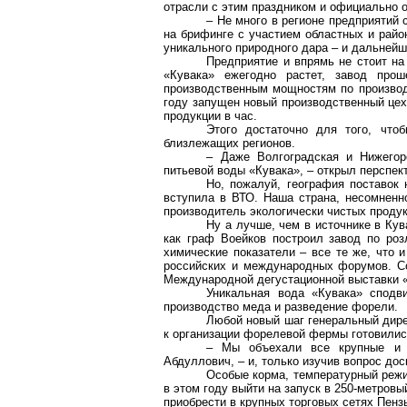
отрасли с этим праздником и официально о
– Не много в регионе предприятий 
на брифинге с участием областных и райо
уникального природного дара – и дальнейш
Предприятие и впрямь не стоит на
«Кувака» ежегодно растет, завод про
производственным мощностям по производ
году запущен новый производственный цех
продукции в час.
Этого достаточно для того, что
близлежащих регионов.
– Даже Волгоградская и Нижегор
питьевой воды «Кувака», – открыл перспе
Но, пожалуй, география поставок 
вступила в ВТО. Наша страна, несомненно
производитель экологически чистых продукт
Ну а лучше, чем в источнике в Кув
как граф Воейков построил завод по роз
химические показатели – все те же, что 
российских и международных форумов. С
Международной дегустационной выставки «W
Уникальная вода «Кувака» сподви
производство меда и разведение форели.
Любой новый шаг генеральный дире
к организации форелевой фермы готовилис
– Мы объехали все крупные и 
Абдуллович, – и, только изучив вопрос дос
Особые корма, температурный режи
в этом году выйти на запуск в 250-метров
приобрести в крупных торговых сетях Пензы