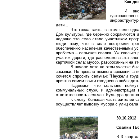
Как до
И вно
густонаселе
инфраструктур
дети...
Что греха таить, в этом селе одн
Дом культуры, где бережно сохраняются 
недавно это село стало участником прог
люди тому, что в селе построили трот
обеспечению населения качественными ус
проблема – сельская свалка. Уж сколько р
участок дороги, где расположена эта злоп
карточкой села: мусор, разбросанный на эт
В начале лета на этом участке бы
засыпки. Но прошло немного времени, а в
хочется спросить сельчан: "Неужели тру
приятно самим почти ежедневно наблюдать
Надеемся, что сельчане пойму
коммунальных служб и администрации п
ответственность сельчан. Культура должна
К слову, большая часть жителей 
осуществляет вывозку мусора с улиц села
30.10.2012
Свалки ТБ
В 3 кварта