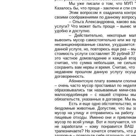
Мы уже писали о том, что МУП “
Казалось бы, что проще - заключи и спи с
Этим вопросом я озадачила контр
своими соображениями по данному вопросу
– Ольга Александровна, каково ва
услуги? Что может быть проще – вынес му
удобно и доступно.
– Действительно, некоторые ма
вывозить мусор самостоятельно или же пр
несанкционированные свалки, ухудшается 
данной услуге, но, повторюсь еще раз – м
стоимость услуги составляет 30 рублей 37
это частное домовладение и каждый втор
считаю, что сумма небольшая, не сильн
сохранить вам нервы и время. Считаю, что 
недавнем прошлом данную услугу осуще
договоренность.
Абонентскую плату взимали сполна
– очень часто мусор простаивал по неделя
образовывались так называемые мини-сва
малосердобинцев – с нашей стороны мы 
обязательств, указанных в договоре. Мы в
Есть и еще одно обстоятельство, к
бездомные животные. Допустим, что вы з
мусор на улицу и отправились на работу.
пищевые отходы. Именно они и привлекаю
мусор по всей улице. Вот и получается, чт
не заработали – кому понравится ВАШ 
трапезничаете? Но хочется отметить, что 
здоровье – позвольте себе отдохнуть от н