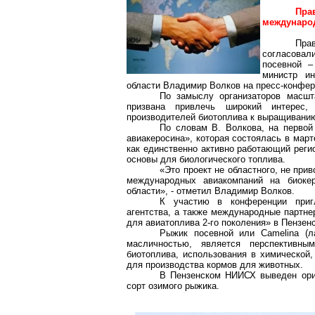
Пра
междунаро
Пра
согласовал
посевной –
министр ин
области Владимир Волков на пресс-конфер
По замыслу организаторов масшт
призвана привлечь широкий интерес, 
производителей биотоплива к выращиванию
По словам В. Волкова, на первой
авиакеросина», которая состоялась в март
как единственно активно работающий реги
основы для биологического топлива.
«Это проект не областного, не при
международных авиакомпаний на биокер
области», - отметил Владимир Волков.
К участию в конференции пригл
агентства, а также международные партне
для авиатоплива 2-го поколения» в Пензенс
Рыжик посевной или Camelina (ла
масличностью, является перспективны
биотоплива, использования в химической
для производства кормов для животных.
В Пензенском НИИСХ выведен ориг
сорт озимого рыжика.