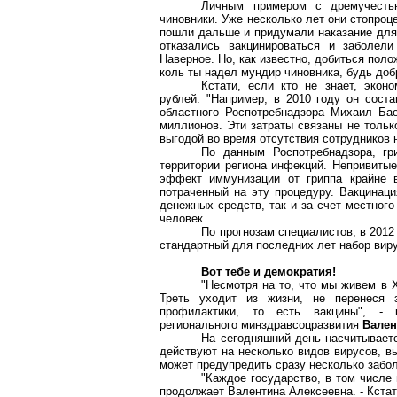
Личным примером с дремучесть
чиновники. Уже несколько лет они стопроц
пошли дальше и придумали наказание для 
отказались вакцинироваться и заболел
Наверное. Но, как известно, добиться пол
коль ты надел мундир чиновника, будь добр
Кстати, если кто не знает, эко
рублей. "Например, в 2010 году он соста
областного Роспотребнадзора Михаил Бае
миллионов. Эти затраты связаны не тольк
выгодой во время отсутствия сотрудников 
По данным Роспотребнадзора, г
территории региона инфекций. Непривиты
эффект иммунизации от гриппа крайне в
потраченный на эту процедуру. Вакцинаци
денежных средств, так и за счет местног
человек.
По прогнозам специалистов, в 2012
стандартный для последних лет набор вирус
Вот тебе и демократия!
"Несмотря на то, что мы живем в X
Треть уходит из жизни, не перенеся 
профилактики, то есть вакцины", - к
регионального минздравсоцразвития
Вален
На сегодняшний день насчитываетс
действуют на несколько видов вирусов, в
может предупредить сразу несколько забол
"Каждое государство, в том числе
продолжает Валентина Алексеевна. - Кстати