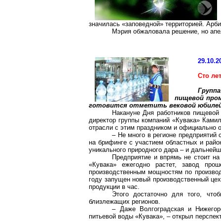
значилась «заповедной» территорией. Арб
Мэрия обжаловала решение, но апе
29.10.2
Сто ле
Групп
пищевой пром
готовится отметить вековой юбилей
Накануне Дня работников пищевой 
директор группы компаний «Кувака» Камил
отрасли с этим праздником и официально о
– Не много в регионе предприятий 
на брифинге с участием областных и райо
уникального природного дара – и дальнейш
Предприятие и впрямь не стоит на
«Кувака» ежегодно растет, завод про
производственным мощностям по производ
году запущен новый производственный цех
продукции в час.
Этого достаточно для того, что
близлежащих регионов.
– Даже Волгоградская и Нижегор
питьевой воды «Кувака», – открыл перспе