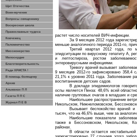
Щит Отечества
Воин-мученик
Вопросы священнику
Воскресная школа
Православные чудеса
растет число носителей ВИЧ-инфекции.
Ковчежец
За 9 месяцев 2012 года зарегистри
меньше аналогичного периода 2011-го, при
Паломничество
Третий квартал 2012 года, по м
Миссионерство
эпидситуации по вирусному гепатиту А, ре
Милосердие
и лептоспироза, ростом заболеваемо
энтеровирусными инфекциями.
Благотворительность
Тревогу врачей вызывает заболева
Ради ХРИСТА !
9 месяцев 2012-го зафиксировано 358,4 с
21,1% к уровню 2011 года. Заболевание р
В помощь болящему
воспитанников детских садов.
Архив
В докладе эпидемиологов говоритс
Альманах П Л
оспы является Пенза: 48,6% всей областно
наличие групповых очагов в младших и сре
Газета П П С
Наибольшее распространение ветря
Журнал П Е В
Никольском, Нижнеломовском, Бессоновском
Вызывает беспокойство врачей и 
тысяч, что на 46,6% выше, чем за аналогич
Наибольшие показатели заболевае
также в Бессоновском, Никольском, К
районах.
В области остается нестабильной
зарегистрировано 27 случаев этого забол