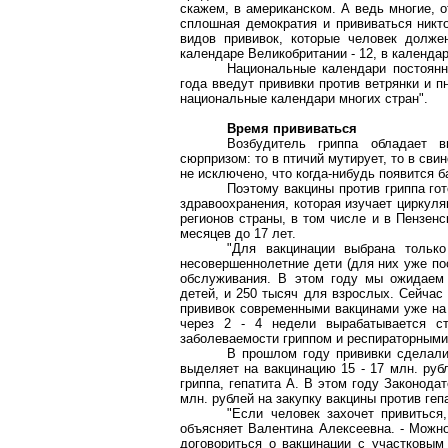
скажем, в американском. А ведь многие, о
сплошная демократия и прививаться никто
видов прививок, которые человек долже
календаре Великобритании - 12, в календар
Национальные календари постоянн
года введут прививки против ветрянки и пн
национальные календари многих стран".
Время прививаться
Возбудитель гриппа обладает 
сюрпризом: то в птичий мутирует, то в сви
не исключено, что когда-нибудь появится 
Поэтому вакцины против гриппа го
здравоохранения, которая изучает циркул
регионов страны, в том числе и в Пензенс
месяцев до 17 лет.
"Для вакцинации выбрана только
несовершеннолетние дети (для них уже пос
обслуживания. В этом году мы ожидаем 
детей, и 250 тысяч для взрослых. Сейчас
прививок современными вакцинами уже на 
через 2 - 4 недели вырабатывается с
заболеваемости гриппом и респираторными
В прошлом году прививки сделали
выделяет на вакцинацию 15 - 17 млн. руб
гриппа, гепатита А. В этом году Законод
млн. рублей на закупку вакцины против ге
"Если человек захочет привиться
объясняет Валентина Алексеевна. - Можно
договориться о вакцинации с участковым