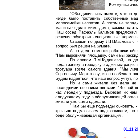
Коммунистичес
"Объединившись вместе, можно доб
негде было поставить собственные ма
малосемейки напротив. А потом не залади
машины ездили мимо дома, самим встать 
Наш сосед Рафаэль Калимов предложил о
решение обустроить специальные "карманы
Старшая по дому Л.Н.Маслова с н
вопрос был решен на бумаге.
А на деле помогли работники обс
"Нам выровняли площадку, сами мы раскида
По словам П.М.Кудашевой, на до
подал заявку в городскую администрацию н
тротуара возле самого здания. "Мы лич
Сергеевичу Мартынову, и он пообещал нам
Будем надеяться, что наш вопрос учтут, п
Но и сами жители без дела не 
последними осенними цветами. "Весной по
нас лебеди у подъезда. Вырезал их нам 
следующему году в обслуживающей органи
жители уже сами сделали.
"Нам бы еще подъезды обновить, - 
крыльцо подмазываем-подкрашиваем, но ц
беде обслуживающая организация".
01.11.2