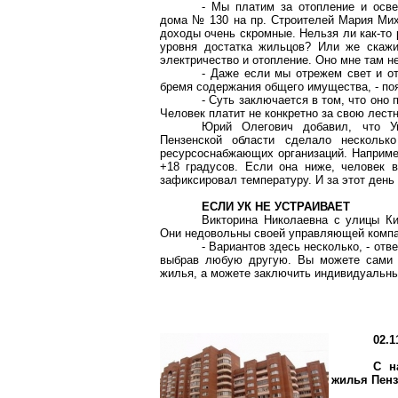
- Мы платим за отопление и осве
дома № 130 на пр. Строителей Мария Михай
доходы очень скромные. Нельзя ли как-то 
уровня достатка жильцов? Или же скажи
электричество и отопление. Оно мне там н
- Даже если мы отрежем свет и о
бремя содержания общего имущества, - по
- Суть заключается в том, что оно
Человек платит не конкретно за свою лест
Юрий Олегович добавил, что У
Пензенской области сделало нескольк
ресурсоснабжающих организаций. Наприме
+18 градусов. Если она ниже, человек 
зафиксировал температуру. И за этот день
ЕСЛИ УК НЕ УСТРАИВАЕТ
Викторина Николаевна с улицы Ки
Они недовольны своей управляющей компан
- Вариантов здесь несколько, - о
выбрав любую другую. Вы можете сами у
жилья, а можете заключить индивидуальны
02.1
С н
жилья Пенз