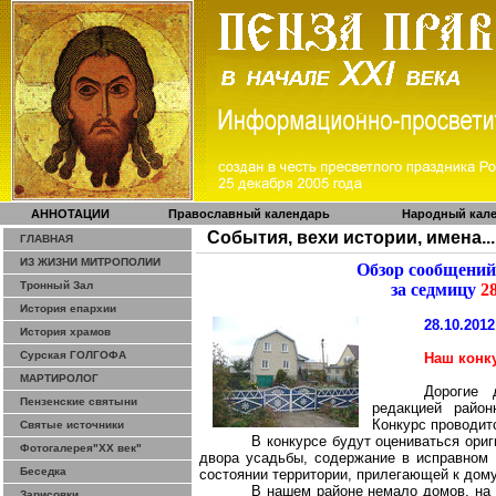
АННОТАЦИИ
Православный календарь
Народный кал
События, вехи истории, имена...
ГЛАВНАЯ
ИЗ ЖИЗНИ МИТРОПОЛИИ
Обзор сообщений
Тронный Зал
за седмицу
28
История епархии
28.10.2012
История храмов
Сурская ГОЛГОФА
Наш конк
МАРТИРОЛОГ
Дорогие 
Пензенские святыни
редакцией район
Конкурс проводит
Святые источники
В конкурсе будут оцениваться ори
Фотогалерея"ХХ век"
двора усадьбы, содержание в исправном
Беседка
состоянии территории, прилегающей к дому
В нашем районе немало домов, на 
Зарисовки