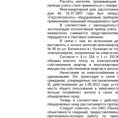
Расчёты жителям, проживающим 
прибора учёта стали применяться с января 
Многоквартирный дом, расположенны
дом 4б, 01.07.2007 года был оборуд
«Горэлектросеть» общедомовым прибором
применением показаний общедомового прибо
В соответствии с законодатель
эксплуатации коллективный прибор учёта,
ежемесячно снимаются представителям
передаются в сбытовую компанию.
В связи с чем, во исполнение д
выставлять к оплате жителям многокварти
№ 46 по ул. Белинского в г. Кузнецке не 
электроэнергии, затраченные на энергосн
Согласно п. 4 ст. 154, п. 1 ст. 1
обязаны вносить плату за электроснаб
собственников квартир в многоквартир
имущества собственников квартир в много
Начисления за энергоснабжение
одинаковыми. Это происходит в связи 
гражданам, утверждённых постановлением 
9), действовавших до 1.09.2012 года, у
места общего пользования в зависимост
больше потребляют жители в своих кв
общедомовых нужд.
Теперь в соответствии с действ
общедомовых нужд рассчитывается пропор
Следует отметить, что ОАО «Пенза
объективности сведений, предоставляемых
претензионно-исковую работу по при