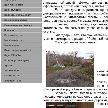
ландшафтный дизайн. Домовладельцы при
Щит Отечества
оформления, потратили средства, чтобы сд
Если ваш дом и территория, прил
Воин-мученик
декоративными поделками и "постройк
Вопросы священнику
настроением с читателями газеты и по
Воскресная школа
родственников, соседей с указанием фами
Конечно, фотографии, сделанные
Православные чудеса
хотелось бы. Но возможно, у вас есть ф
Ковчежец
осенью.
Благодарим тех, кто уже откликну
Паломничество
можно посмотреть в разделе
"Районный ко
Миссионерство
Мы ждем новых участников!
Милосердие
Благотворительность
Ради ХРИСТА !
В помощь болящему
Архив
Альманах П Л
замеша
полотн
Газета П П С
Журнал П Е В
совсем
одни 
Староречной города
Пензы
Лариса Егорова
Впрочем, часть местных жителей 
нередко жильцами приходилось засыпать
улицах отсутствуют пешеходные дорожки
проезже