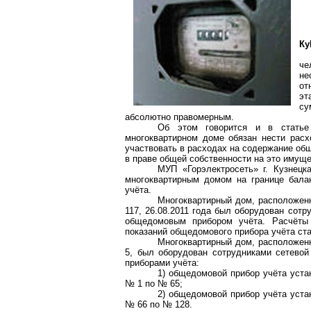
Ку
че
не
от
эт
су
абсолютно правомерным.
Об этом говорится и в статье
многоквартирном доме обязан нести рас
участвовать в расходах на содержание об
в праве общей собственности на это имуще
МУП «Горэлектросеть» г. Кузнецк
многоквартирным домом на границе бала
учёта.
Многоквартирный дом, расположенны
117, 26.08.2011 года был оборудован сот
общедомовым прибором учёта. Расчёты
показаний общедомового прибора учёта ста
Многоквартирный дом, расположенны
5, был оборудован сотрудниками сетево
приборами учёта:
1) общедомовой прибор учёта устан
№ 1 по № 65;
2) общедомовой прибор учёта устан
№ 66 по № 128.