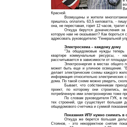
в 
во
В
Красной.
Возмущены и жители многоэтажки 
пришлось оплатить 63,5 киловатта, - пишу
она, не переставая, горит 12 часов, тратит
Откуда берутся доначисления за
которую нам не оказывают? Как бороться с
адресовать руководителю "Генеральной уп
Электросхема – каждому дому
"За общедомовые нужды теперь 
квартире коммунальные ресурсы, - на
рассчитывается в зависимости от площади 
Электроэнергия в местах общего п
может быть еще и уличное освещение. "
делает электрические схемы каждого жило
информация относительно электрических с
дома. По такой схеме можно увидеть, сколь
Бывает, что собственникам прихо
проект, по которому они строились, 
потребленную ими электроэнергию тоже пр
По словам руководителя ГУК, в п
тех строений, где существует большая д
общедомового счетчика и суммой показани
Показания ИПУ нужно снимать в 
Откуда же берется большая дельт
Стоянов, - это некорректное снятие пок