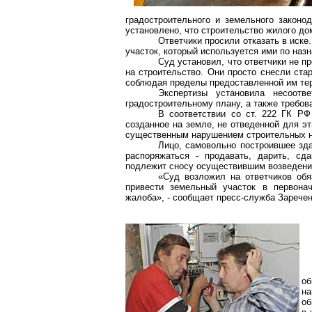
градостроительного и земельного законо
установлено, что строительство жилого д
Ответчики просили отказать в иске
участок, который используется ими по наз
Суд установил, что ответчики не 
на строительство. Они просто снесли ст
соблюдая пределы предоставленной им те
Экспертизы установила несоотв
градостроительному плану, а также требов
В соответствии со ст. 222 ГК РФ
созданное на земле, не отведенной для э
существенным нарушением строительных н
Лицо, самовольно построившее зда
распоряжаться - продавать, дарить, сд
подлежит сносу осуществившим возведение
«Суд возложил на ответчиков обя
привести земельный участок в первона
жалоба», - сообщает пресс-служба Заречен
о
на
об