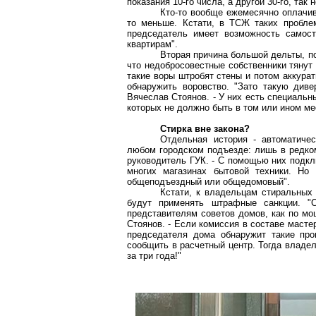
показания 10-го числа, а другой 30-го, так
Кто-то вообще ежемесячно оплачива
то меньше. Кстати, в ТСЖ таких пробле
председатель имеет возможность самост
квартирам".
Вторая причина большой дельты, по
что недобросовестные собственники тянут 
такие воры штробят стены и потом аккура
обнаружить воровство. "Зато такую диве
Вячеслав Стоянов. - У них есть специальны
которых не должно быть в том или ином мес
Стирка вне закона?
Отдельная история - автоматиче
любом городском подъезде: лишь в редком
руководитель ГУК. - С помощью них подкл
многих магазинах бытовой техники. Но
общеподъездный или общедомовый".
Кстати, к владельцам стиральных
будут применять штрафные санкции. "С
представителям советов домов, как по мо
Стоянов. - Если комиссия в составе масте
председателя дома обнаружит такие про
сообщить в расчетный центр. Тогда владе
за три года!"