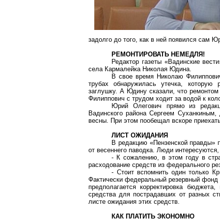
задолго до того, как в ней появился сам Ю
РЕМОНТИРОВАТЬ НЕМЕДЛЯ!
Редактор газеты «Вадинские вест
села Кармалейка Николая Юдина.
В свое время Николаю Филиппович
трубах обнаружилась утечка, которую 
заглушку. А Юдину сказали, что ремонтом
Филиппович с трудом ходит за водой к кол
Юрий Олегович прямо из редакц
Вадинского района Сергеем Суханкиным, 
весны. При этом пообещал вскоре приехать
ЛИСТ ОЖИДАНИЯ
В редакцию «Пензенской правды» п
от весеннего паводка. Люди интересуются,
- К сожалению, в этом году в стр
расходование средств из федерального ре
- Стоит вспомнить один только Кр
Фактически федеральный резервный фонд и
предполагается корректировка бюджета,
средства для пострадавших от разных с
листе ожидания этих средств.
КАК ПЛАТИТЬ ЭКОНОМНО