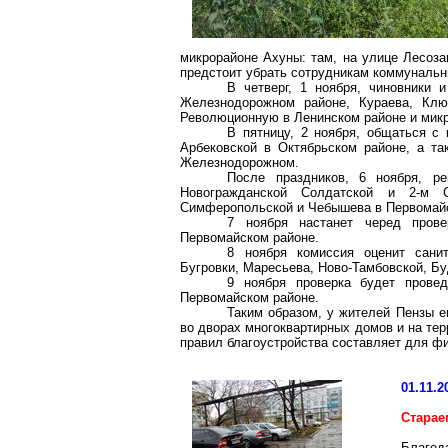
микрорайоне Ахуны: там, на улице Лесоза
предстоит убрать сотрудникам коммунальн
В четверг, 1 ноября, чиновники 
Железнодорожном районе, Кураева, Ключ
Революционную в Ленинском районе и микр
В пятницу, 2 ноября, общаться с
Арбековской в Октябрьском районе, а та
Железнодорожном.
После праздников, 6 ноября, р
Новогражданской Солдатской и 2-м
Симферопольской и Чебышева в Первомай
7 ноября настанет черед пров
Первомайском районе.
8 ноября комиссия оценит сани
Бугровки, Маресьева, Ново-Тамбовской, Б
9 ноября проверка будет пров
Первомайском районе.
Таким образом, у жителей Пензы е
во дворах многоквартирных домов и на те
правил благоустройства составляет для фи
01.11.2
Старае
Благод