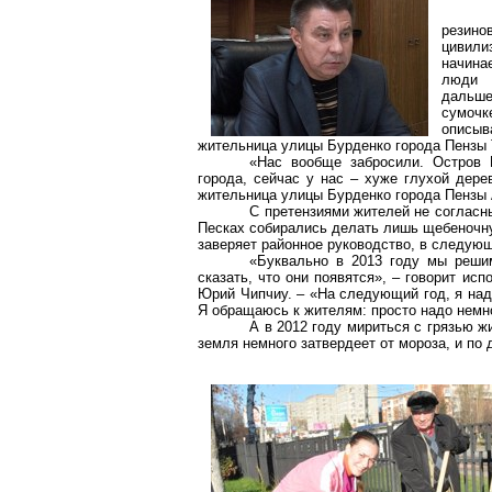
резин
цивил
начина
люди 
дальше
сумочк
описы
жительница улицы Бурденко города Пензы 
«Нас вообще забросили. Остров 
города, сейчас у нас – хуже глухой дере
жительница улицы Бурденко города Пензы
С претензиями жителей не согласн
Песках собирались делать лишь щебеночну
заверяет районное руководство, в следующ
«Буквально в 2013 году мы реши
сказать, что они появятся», – говорит и
Юрий Чипчиу. – «На следующий год, я над
Я обращаюсь к жителям: просто надо немно
А в 2012 году мириться с грязью ж
земля немного затвердеет от мороза, и по