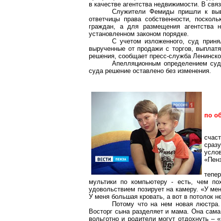
в качестве агентства недвижимости. В связ
Служители Фемиды пришли к выв
ответчицы права собственности, поскол
граждан, а для размещения агентства 
установленном законом порядке.
С учетом изложенного, суд приня
вырученные от продажи с торгов, выплатя
решения, сообщает пресс-служба Ленинског
Апелляционным определением суде
суда решение оставлено без изменения.
по о
счас
сраз
усл
«Пен
тепер
мультики по компьютеру - есть, чем по
удовольствием позирует на камеру. «У мен
У меня большая кровать, а вот в потолок н
Потому что на нем новая люстра.
Восторг сына разделяет и мама. Она сама
вольготно и родители могут отдохнуть – 