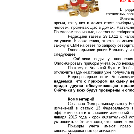
Как пл
В реда
тревожных зво
Житель
время, как у них в домах стоят приборы 
человек, проживающих в домах. Разъясне
По словам звонивших, население собираетс
Редакцией газеты 29.10.12 г. нап
ситуацию. К сожалению, ответа на момент
закону о СМИ на ответ по запросу отводитс
Глава администрации Большелукинс
следующее:
- Счётчики воды у населения
Опломбировать приборы учёта было некому.
Поэтому в Большой Луке и Тенёве
отключить (администрация уже получила п
Водопроводные сети Большелук
надеемся, что с приходом на смену н
придёт другая обслуживающая органи
Счётчики у всех будут проверены и оп
Комментарий
Согласно Федеральному закону Ро
изменений в статью 13 Федерального з
эффективности и о внесении изменений в
января 2015 года - срок обязательной ус
установить счётчики воды, отопления и эл
Приборы учёта имеют право ус
специализированные организации.