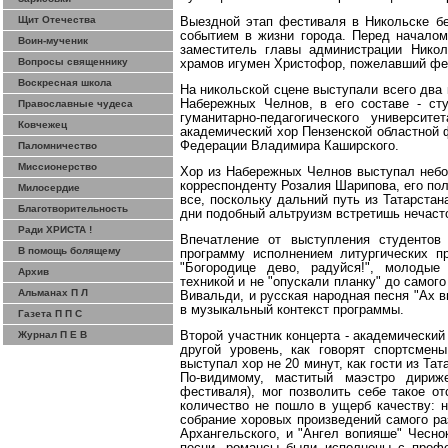
Щит Отечества
Выездной этап фестиваля в Никольске б
событием в жизни города. Перед началом
Воин-мученик
заместитель главы администрации Никол
Вопросы священнику
храмов игумен Христофор, пожелавший фес
Воскресная школа
На никольской сцене выступали всего два
Набережных Челнов, в его составе - сту
Православные чудеса
гуманитарно-педагогического университ
Ковчежец
академический хор Пензенской областной 
Федерации Владимира Каширского.
Паломничество
Миссионерство
Хор из Набережных Челнов выступал небол
корреспонденту Розалия Шарипова, его пол
Милосердие
все, поскольку дальний путь из Татарста
Благотворительность
дни подобный альтруизм встретишь нечаст
Ради ХРИСТА !
Впечатление от выступления студентов
В помощь болящему
программу исполнением литургических п
"Богородице дево, радуйся!", молодые
Архив
техникой и не "опускали планку" до самог
Альманах П Л
Вивальди, и русская народная песня "Ах в
в музыкальный конте
кст пр
ограммы.
Газета П П С
Журнал П Е В
Второй участник концерта - академический
другой уровень, как говорят спортсмены
выступал хор не 20 минут, как гости из Та
По-видимому, маститый маэстро дири
фестиваля), мог позволить себе такое о
количество не пошло в ущерб качеству: 
собрание хоровых произведений самого ра
Архангельского, и "Ангел вопияше" Чесно