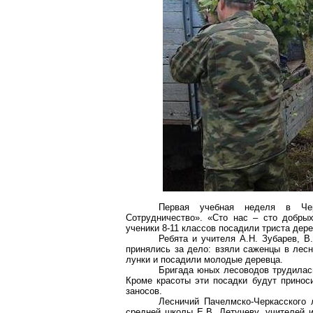
Первая учебная неделя в Че
Сотрудничество». «Сто нас – сто добрых
ученики 8-11 классов посадили триста дере
Ребята и учителя А.Н. Зубарев, В
принялись за дело: взяли саженцы в лесн
лунки и посадили молодые деревца.
Бригада юных лесоводов трудилась
Кроме красоты эти посадки будут прино
заносов.
Лесничий Пачелмско-Черкасского л
средней школы Е.В. Летучеву, учителей и