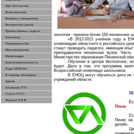
Щит Отечества
Воин-мученик
Вопросы священнику
Воскресная школа
Православные чудеса
экологии - приняли более 150 пензенских ш
Ковчежец
«В 2012-2013 учебном году в ЕН
олимпиадам областного и российского уро
Паломничество
станут проводить педагоги, имеющие опыт
Миссионерство
преподаватели пензенских вузов. Часть
Милосердие
Министерство образования Пензенской обл
Обучение в центре бесплатное, но
Благотворительность
будет. Дело в том, что программа заня
Ради ХРИСТА !
Всероссийской олимпиаде школьников.
В ЕНОЦ могут обучаться дети не т
В помощь болящему
учреждений области.
Архив
Альманах П Л
10
Газета П П С
Журнал П Е В
Ес
Пензе
Ес
Пензе на
детей».
Це
олимпиада