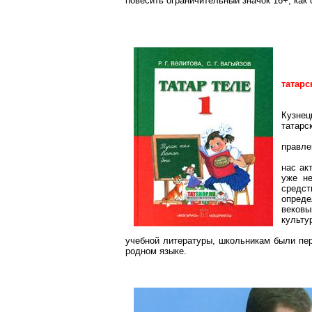
повесить ограничительный значок 16+, как
татарс
Кузне
татарс
правле
нас ак
уже н
средс
опред
вековы
культу
учебной литературы, школьникам были пе
родном языке.