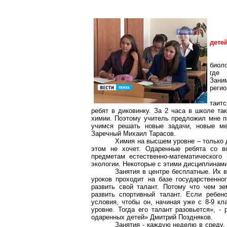
дете
биоло
где 
Зани
регио
таит
ребят в диковинку. За 2 часа в школе та
химии. Поэтому учитель предложил мне по
учимся решать новые задачи, новые м
Заречный Михаил Тарасов.
Химия на высшем уровне – только д
этом не хочет. Одаренные ребята со в
предметам естественно-математического 
экологии. Некоторые с этими дисциплинам
Занятия в центре бесплатные. Их 
уроков проходит на базе государственно
развить свой талант. Потому что чем з
развить спортивный талант. Если ребен
условия, чтобы он, начиная уже с 8-9 к
уровне. Тогда его талант разовьется», -
одаренных детей» Дмитрий Поздняков.
Занятия - каждую неделю в среду,