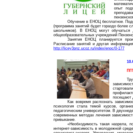
математич
опыт под
преподав
пензенско
Обучение в ЕНОЦ бесплатное. Подг
(программа занятий будет гораздо более с
школьников). В ЕНОЦ могут обучаться 
общеобразовательных учреждений Пензенс
Занятия ЕНОЦ планируется прои
Расписание занятий и другая информаци
http://licey3pnz.ucoz.ru/index/enoc/0-177
10.
ПГ
Тр
зависимост
стартовал
профилакт
посещают д
Как вовремя распознать зависимо
психология стала темой курсов, органи
педагогическим университетом. В двухнед
современных методах лечения зависимост
привыкание.
«Необходимость такая назрела, п
интернет-зависимость в молодежной среде
специалист-эксперт Управления молод