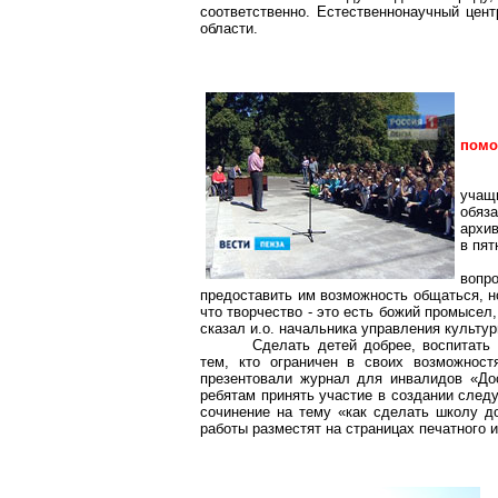
соответственно. Естественнонаучный цен
области.
помо
учащ
обяз
архи
в пят
вопр
предоставить им возможность общаться, но
что творчество - это есть божий промысел
сказал и.о. начальника управления культу
Сделать детей добрее, воспитать 
тем, кто ограничен в своих возможност
презентовали журнал для инвалидов «До
ребятам принять участие в создании след
сочинение на тему «как сделать школу д
работы разместят на страницах печатного 