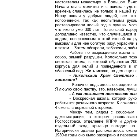
настоятелем монастыря в Большом Вьясе
Начали мы с молитвы и с поиска чудотв
времена славилась не только в нашей губ
Икону нашли у добрых людей, все это
испорченной, так как неопытными рук
реставрировали целый год в лучших моско
что иконе уже 300 лет. Пензенский наро
доподлинно известно, что случившаяся в
ходом, совершенным с этой иконой на ру
выковали для нее богатую ризу, украсили 
а затем… Затем обокрали, забросили, заб
Работы по возрождению жизни в м
собор, зимний разрушен. Колокольня тож
светская школа, в которой обучаются 20
корпуса для келий и приведенного в от
яблоневый сад. Жить можно, но дел еще не
- Никольский Храм Светлого
внимания?
- Конечно, ведь здесь сосредоточ
Я люблю свою паству, это, наверное, луч
- А как поживает воскресная шк
- Воскресная школа, которой рук
ребятишек различного возраста. К сожален
4 смены в церковной сторожке.
Между тем, рядом с соборным Х
администрации, в котором располага
Росгосстраха
, отделение КПРФ и другие
отдельный вход, крыльцо выходит на
Исторически здание располагалось око
1930-е годы оно было разобрано и перевез