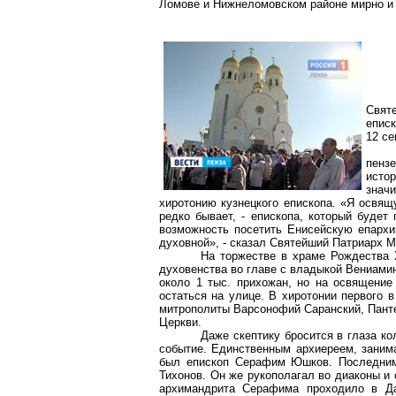
Ломове и
Нижнеломовском
районе мирно и 
Свят
еписк
12 се
пенз
истор
знач
хиротонию кузнецкого епископа. «Я освящ
редко бывает, - епископа, который будет
возможность посетить Енисейскую епарх
духовной», - сказал Святейший Патриарх М
На торжестве в храме Рождества Х
духовенства во главе с владыкой Вениамин
около 1 тыс. прихожан, но на освящени
остаться на улице. В хиротонии первого 
митрополиты
Варсонофий
Саранский, Пант
Церкви.
Даже скептику бросится в глаза к
событие. Единственным архиереем, заним
был епископ Серафим Юшков. Последн
Тихонов. Он же рукополагал во диаконы и 
архимандрита Серафима проходило в Да