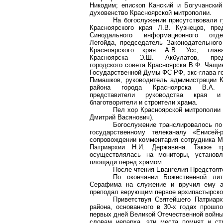
Никодим
; епископ
Канский
и
Богучанский
духовенство Красноярской митрополии.
На богослужении присутствовали г
Красноярского края Л.В. Кузнецов, пре
Синодального информационного отд
Легойда
, председатель Законодательного
Красноярского края А.В.
Усс
, глав
Красноярска Э.Ш.
Акбулатов
, пред
городского совета Красноярска В.Ф. Чащи
Государственной Думы ФС РФ,
экс-глава
го
Пимашков
, руководитель администрации К
района города Красноярска В.А
представители руководства края и
благотворители и строители храма.
Пел хор Красноярской митрополии 
Дмитрий
Васянович
).
Богослужение транслировалось по
государственному телеканалу «Енисей-
сопровождении комментария сотрудника М
Патриархии Н.И. Державина. Также тр
осуществлялась на мониторы, установ
площади перед храмом.
После чтения Евангелия Предстоят
По окончании Божественной лит
Серафима на служение и вручил ему а
преподал верующим первое архипастырско
Приветствуя Святейшего Патриарх
района, основанного в 30-х годах прошло
первых дней Великой Отечественной войны
словам иерарха, эти места помнят и ст