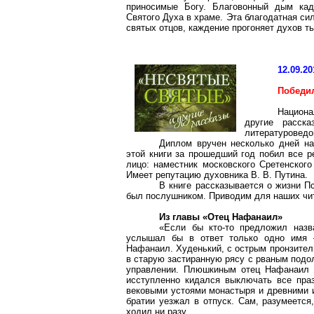
приносимые Богу. Благовонный дым кад
Святого Духа в храме. Эта благодатная с
святых отцов, каждение прогоняет духов 
12.09.20
Победи
Национа
другие расск
литературоведов
Диплом вручен несколько дней на
этой книги за прошедший год побил все р
лицо: наместник московского Сретенского
Имеет репутацию духовника В. В. Путина.
В книге рассказывается о жизни
Пс
был послушником. Приводим для наших чит
Из главы «Отец
Нафанаил
»
«Если бы кто-то предложил назв
услышал бы в ответ только одно имя
Нафанаил
. Худенький, с острым пронзите
в старую застиранную рясу с рваным подо
управлении. Плюшкиным отец
Нафанаил
исступленно кидался выключать все праз
вековыми устоями монастыря и древними ин
братии уезжал в отпуск. Сам, разумеется
ходил ни разу.