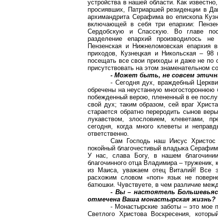
устройства в нашей области. Как известно,
просиявших, Патриаршей резиденции в Да
архимандрита Серафима во епископа Кузне
включающей в себя три епархии: Пенз
Сердобскую
и Спасскую. Во главе по
разделение епархий производилось не 
Пензенская и
Нижнеломовская
епархия в
приходов, Кузнецкая и Никольская – 98 
посещать все свои приходы и даже не по о
присутствовать на этом знаменательном со
- Может быть, не совсем этичны
- Сегодня дух, враждебный Церкви
обречены на неустанную многостороннюю б
побежденный верою, плененный в ее послу
свой дух; таким образом, сей враг Христ
старается обратно переродить сынов веры
лукавством, злословием, клеветами, п
сегодня, когда много клеветы и неправ
ответственно.
Сам Господь наш Иисус Христос 
покойный благочестивый владыка Серафим 
У нас, слава Богу, в нашем благочинии
благочинного отца Владимира – труженик, к
из Маиса, уважаем отец Виталий! Все э
расхожим словом «поп» язык не поверне
батюшки. Чувствуете, в чем различие межд
- Вы – настоятель
Большевьяс
отмечена Ваша монастырская жизнь?
- Монастырские заботы – это мое
Светлого Христова Воскресения, которы