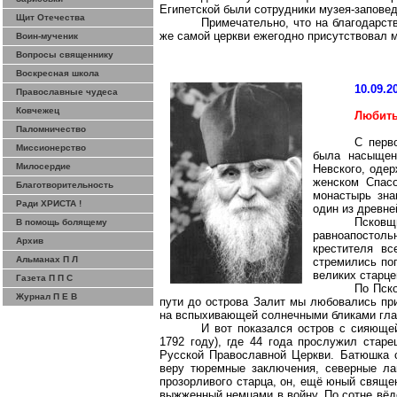
Египетской были сотрудники музея-запове
Щит Отечества
Примечательно, что на благодарст
же самой церкви ежегодно присутствовал 
Воин-мученик
Вопросы священнику
Воскресная школа
10.09.2
Православные чудеса
Ковчежец
Любить
Паломничество
С перв
Миссионерство
была насыщен
Милосердие
Невского, оде
женском
Спас
Благотворительность
монастырь зна
Ради ХРИСТА !
один из древне
Псковщ
В помощь болящему
равноапостоль
Архив
крестителя в
Альманах П Л
стремились поп
великих старце
Газета П П С
По Пско
Журнал П Е В
пути до острова Залит мы любовались пр
на вспыхивающей солнечными бликами глад
И вот показался остров с сияюще
1792 году), где 44 года прослужил стар
Русской Православной Церкви. Батюшка 
веру тюремные заключения, северные лаг
прозорливого старца, он, ещё юный священ
выжженный немцами в войну. По сотне вёд