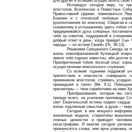
для других и успешно осуществлять свою 
Исповедуя сегодня веру, ты пр
апостолов, Вселенских и Поместных Собор
Православной Церкви, повиноваться
Пер
Божием и с отеческой любовью управл
рукоположения во епископа). Сберегая в 
сказанному и услышанному здесь тобою сл
придерживайся духа соборных постановл
тебе за советом, поддержкой и утешение
добрый ответ в день, когда
приидет
Сын Ч
народы — по истине Своей» (
Пс
. 95:13).
Решением Священного Синода на те
жизнь новообразованной Кузнецкой епарх
земле тебе хорошо известны, ибо долгое 
Приобретенный тобою богатый опыт, хоро
осуществлении епископского служения.
Со всяким тщанием подражай уче
препятствия и опасности, совершали 
преемником апостолов, стремись усердн
пришедшее в силе» (
Мк
. 9:1). Помощн
пресвитеры — твои
соработники
на ниве Хр
Преобразования, которые мы сег
прежде всего, на усиление проповеди Сл
свет Евангельской истины озарил сердца
жизнь подлинным смыслом, а души — мир
Сегодня, в век мощного информа
жизненные модели, стереотипы мышления
ложных ценностях и приводят человек
катастрофами. И многие сегодня увлека
произносятся слова, чем ярче упаковка, 