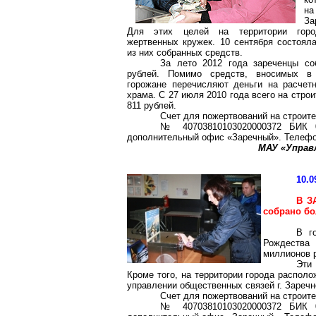
на
З
Для этих целей на территории горо
жертвенных кружек. 10 сентября состоял
из них собранных средств.
За лето 2012 года зареченцы со
рублей. Помимо средств, вносимых в 
горожане перечисляют деньги на расчет
храма. С 27 июля 2010 года всего на стро
811 рублей.
Счет для пожертвований на строит
№ 40703810103020000372 БИК 
дополнительный офис «Заречный». Телефон
МАУ «Управл
10.0
В З
собрано бол
В г
Рождества 
миллионов 
Эти
Кроме того, на территории города распол
управлении общественных связей г. Заречно
Счет для пожертвований на строит
№ 40703810103020000372 БИК 