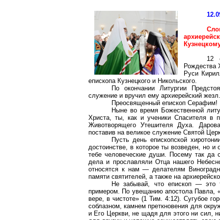
12.0
Сл
архиерейс
Кузнецком
12 
Рождества 
Руси Кири
епископа Кузнецкого и Никольского.
По окончании Литургии Предсто
служение и вручил ему архиерейский жезл
Преосвященный епископ Серафим!
Ныне во время Божественной литу
Христа, ты, как и ученики Спасителя в 
Животворящего Утешителя Духа. Даров
поставив на великое служение Святой Церк
Пусть день епископской хиротони
достоинстве, в которое ты возведен, но и
тебе человеческие души. Посему так да 
дела и прославляли Отца нашего Небесн
относятся к нам — делателям Виноградн
памяти святителей, а также на архиерейско
Не забывай, что епископ — это т
примером. По увещанию апостола Павла, «б
вере, в чистоте» (1 Тим. 4:12). Сугубое 
соблазном, камнем преткновения для окру
и Его Церкви, не щадя для этого ни сил, 