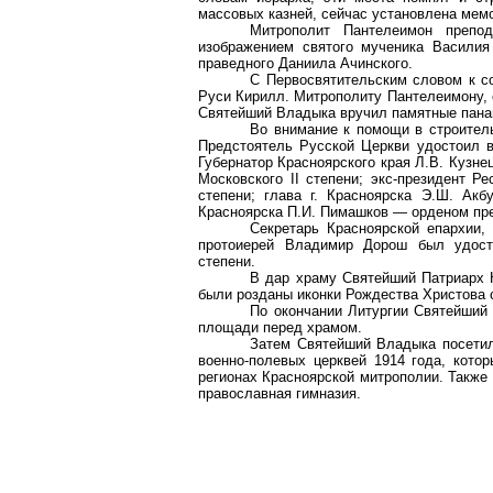
массовых казней, сейчас установлена мем
Митрополит Пантелеимон препо
изображением святого мученика Васили
праведного Даниила
Ачинского
.
С
Первосвятительским
словом к со
Руси Кирилл. Митрополиту
Пантелеимону
,
Святейший Владыка вручил памятные пана
Во внимание к помощи в строитель
Предстоятель Русской Церкви удостоил в
Губернатор Красноярского края Л.В. Кузне
Московского II степени; экс-президент 
степени; глава г. Красноярска Э.Ш.
Акб
Красноярска П.И.
Пимашков
— орденом пр
Секретарь Красноярской епархии, 
протоиерей Владимир Дорош был удосто
степени.
В дар храму Святейший Патриарх 
были розданы иконки Рождества Христова 
По окончании Литургии Святейший
площади перед храмом.
Затем Святейший Владыка посетил
военно-полевых церквей 1914 года, кото
регионах Красноярской митрополии. Также
православная гимназия.