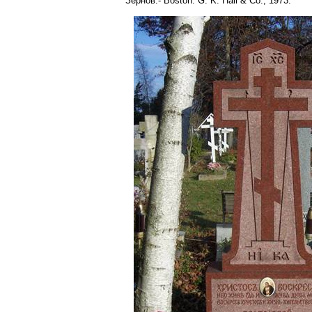
Зернов.-
Boston
: G. K.
Hall
&
Co
., 1973.