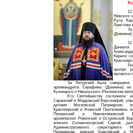
Ку
12
Невского 
Руси Кир
Христова 
За
(Домнина) 
12
Даниила 
Александр
Кирилл со
Красноярс
Хр
центре р
является 
За Литургией была совершена 
архимандрита Серафима (Домнина) во 
Кузнецкого и Никольского (Пензенская митр
Его Святейшеству сослужили: м
Саранский и Мордовский
Варсонофий
, уп
делами Московской Патриархии; ми
Красноярский и
Ачинский
Пантелеимон; м
Пензенский и
Нижнеломовский
Вен
архиепископ Ровенский и Острожский Ва
епископ
Солнечногорский
Сергий, руко
Административного секретариата Мо
Патриархии; епископ Енисейский и Но