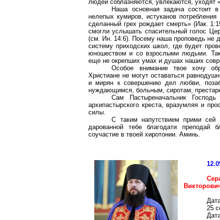
людей соблазняются, увлекаются, уходят «н
Наша основная задача состоит в
нелепых кумиров, истуканов потребления 
сделанный грех рождает смерть» (
Иак
. 1:
смогли услышать спасительный голос Церк
(см. Ин. 14:6). Посему наша проповедь не
систему приходских школ, где будет пров
юношеством и со взрослыми людьми. Так
еще не окрепших умах и душах наших совр
Особое внимание твое хочу обр
Христиане не могут оставаться равнодушн
и мирян к совершению дел любви, позаб
нуждающимся, больным, сиротам, престар
Сам
Пастыреначальник
Господь 
архипастырского креста, вразумляя и про
силы.
С таким напутствием прими сей
дарованной тебе благодати преподай 
соучастие в твоей хиротонии. Аминь.
12.0
Сер
Викторови
Дат
25 
Дата