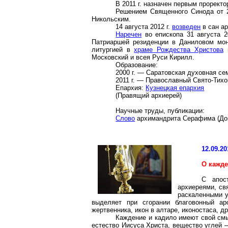
В
2011 г
. назначен первым прорект
Решением Священного Синода от 2
Никольским.
14 августа 2012 г.
возведен
в сан а
Наречен
во епископа 31 августа 2
Патриаршей резиденции в Даниловом мо
литургией в
храме Рождества Христова
г
Московский и всея Руси Кирилл.
Образование:
2000 г
. — Саратовская духовная се
2011 г
. — Православный
Свято-Тихо
Епархия:
Кузнецкая епархия
(Правящий архиерей)
Научные труды, публикации:
Слово
архимандрита Серафима (До
12.09.20
О кажд
С апос
архиереями, св
раскаленными у
выделяет при сгорании благовонный ар
жертвенника, икон в алтаре, иконостаса, 
Каждение и кадило имеют свой смы
естество Иисуса Христа, вещество углей 