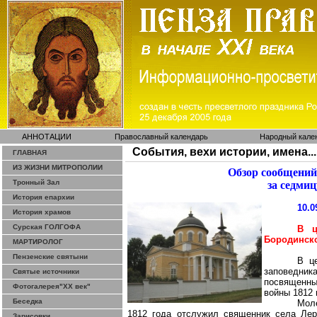
АННОТАЦИИ
Православный календарь
Народный кале
События, вехи истории, имена...
ГЛАВНАЯ
ИЗ ЖИЗНИ МИТРОПОЛИИ
Обзор сообщений
Тронный Зал
за седмиц
История епархии
10.0
История храмов
Сурская ГОЛГОФА
В ц
Бородинск
МАРТИРОЛОГ
Пензенские святыни
В ц
заповедни
Святые источники
посвященны
Фотогалерея"ХХ век"
войны 1812 
Беседка
Мол
1812 года отслужил священник села Лер
Зарисовки