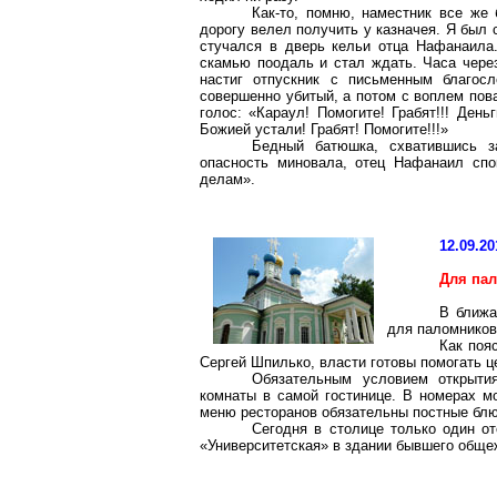
Как-то, помню, наместник все же 
дорогу велел получить у казначея. Я был
стучался в дверь кельи отца
Нафанаила
скамью поодаль и стал ждать. Часа чере
настиг отпускник с письменным благос
совершенно убитый, а потом с воплем пова
голос: «Караул! Помогите! Грабят!!! Ден
Божией устали! Грабят! Помогите!!!»
Бедный батюшка, схватившись з
опасность миновала, отец
Нафанаил
спок
делам».
12.09.20
Для па
В ближа
для паломников
Как поя
Сергей
Шпилько
, власти готовы помогать ц
Обязательным условием открыти
комнаты в самой гостинице. В номерах мо
меню ресторанов обязательны постные бл
Сегодня в столице только один о
«Университетская» в здании бывшего обще