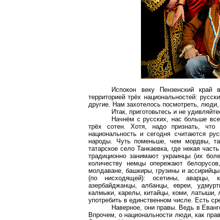
Испокон веку Пензенский край
территорией трёх национальностей: русск
другие. Нам захотелось посмотреть, люди,
Итак, приготовьтесь и не удивляйт
Начнём с русских, нас больше все
трёх сотен. Хотя, надо признать, чт
национальность и сегодня считаются рус
народы. Чуть поменьше, чем мордвы, та
татарское село
Танкаевка
, где некая час
традиционно занимают украинцы (их боле
количеству немцы опережают белорусов,
молдаване, башкиры, грузины и ассирийцы.
(по нисходящей): осетины, аварцы, 
азербайджанцы, албанцы, евреи, удмурт
калмыки, карелы, китайцы, коми, латыши,
употребить в единственном числе. Есть сре
Наверное, они правы. Ведь в Еван
Впрочем, о национальности люди, как пра