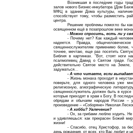
Возникшая в последние годы трад
залов нового
Бизнес-инкубатора
(Дом
Бахм
МФЦ в здании Дома культуры, наличие 
способствует тому, чтобы разместить ра
центра.
Решение проблемы помогло бы как-
освященном ещё в позапрошлом веке мон
- Можно спросить, есть ли у с
- Почему нет? Как каждый человек,
надеется. Правда, общечеловеческ
священнослужителям применимо более, ч
точнее, мечтаю, еще раз посетить Святу
Библия в картинках. "Вот, стоят ноги н
псалмопевец Давид о Святом граде. Гос
действительно Святое место на Земле, 
задуматься…
- А что читаете, если выпадае
- Жизнь монаха проходит в неуста
поверьте, для одного человека уже мн
религиозную, агиографическую литературу
священнослужитель должен быть в курсе п
которые приходят в храм к Богу. В послед
обрядам и обычаям народов России – ув
произведение – «Соборяне» Николая Леско
- А хобби? Увлечение?
- Ох, за грибами люблю ходить. Не 
и удивляешься: как прекрасен Божий мир
жизни!
- Спасибо, отец Христофор, за бе
день рождения, от всех, кто Вас любит и 