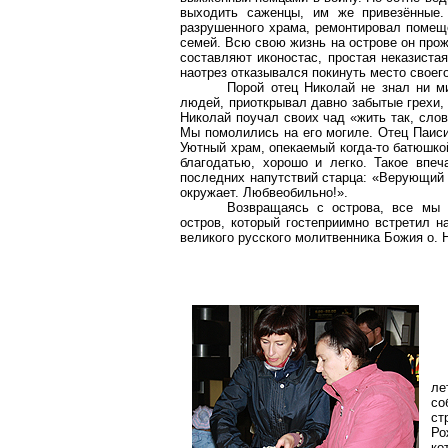
выходить саженцы, им же привезённые.
разрушенного храма, ремонтировал помещ
семей. Всю свою жизнь на острове он прож
составляют иконостас, простая неказиста
наотрез отказывался покинуть место своег
Порой отец Николай не знал ни м
людей, приоткрывал давно забытые грехи,
Николай поучал своих чад «жить так, слов
Мы помолились на его могиле. Отец
Паис
Уютный храм, опекаемый когда-то батюшко
благодатью, хорошо и легко. Такое впеч
последних напутствий старца: «Верующий 
окружает. Любвеобильно!».
Возвращаясь с острова, все мы 
остров, который гостеприимно встретил н
великого русского молитвенника Божия о. 
л
с
ст
Ро
ко