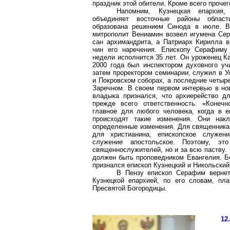
праздник этой обители. Кроме всего проче
Напомним, Кузнецкая епархия,
объединяет восточные районы област
образована решением Синода в июле. В
митрополит Вениамин возвел игумена Се
сан архимандрита, а Патриарх Кирилла в
чин его наречения. Епископу Серафиму
недели исполнится 35 лет. Он уроженец К
2000 года был инспектором духовного уч
затем проректором семинарии, служил в У
и Покровском соборах, а последние четыре
Заречном. В своем первом интервью в но
владыка признался, что архиерейство дл
прежде всего ответственность. «Конечн
главное для любого человека, когда в е
происходят такие изменения. Они нак
определенные изменения. Для священника
для христианина, епископское служен
служение апостольское. Поэтому, это
священнослужителей, но и за всю паству. 
должен быть проповедником Евангелия. Бе
признался епископ Кузнецкий и Никольски
В Пензу епископ Серафим вернет
Кузнецкой епархией, по его словам, пл
Пресвятой Богородицы.
12