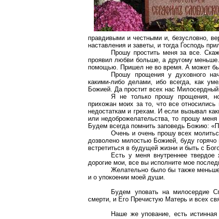
правдивыми и честными и, безусловно, в
наставления и заветы, и тогда Господь при
Прошу простить меня за все. Скаж
проявил любви больше, а другому меньше. 
помощью. Пришел не во время. А может быт
Прошу прощения у духовного нач
какими-либо делами, ибо всегда, как ум
Божией. Да простит всех нас Милосердный
Я не только прошу прощения, н
прихожан моих за то, что все относились
недостаткам и грехам. И если вызывал ка
или недоброжелательства, то прошу меня 
Будем всегда помнить заповедь Божию: «П
Очень и очень прошу всех молитьс
дозволено милостью Божией, буду горячо 
встретиться в будущей жизни и быть с Бог
Есть у меня внутреннее твердое 
дорогие мои, все вы исполните мое послед
Желательно было бы также меньше 
и о упокоении моей души.
Будем уповать на милосердие Сп
смерти, и Его Пречистую Матерь и всех св
Наше же упование, есть истинная