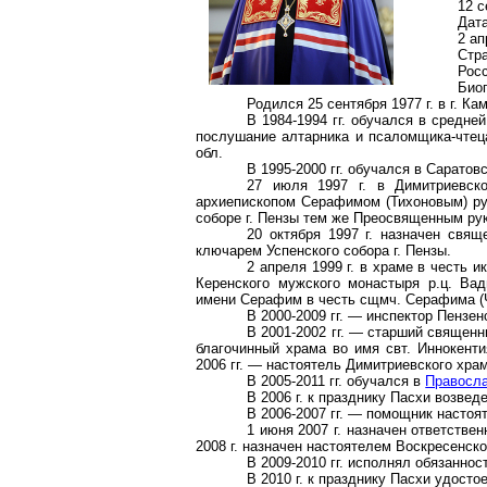
12 с
Дата
2 а
Стр
Рос
Био
Родился 25 сентября
1977 г
. в г. К
В 1984-1994 гг. обучался в средн
послушание
алтарника
и псаломщика-чтец
обл.
В 1995-2000 гг. обучался в Саратов
27 июля
1997 г
. в
Димитриевск
архиепископом Серафимом (Тихоновым) ру
соборе г. Пензы тем же Преосвященным рук
20 октября
1997 г
. назначен свящ
ключарем Успенского собора г. Пензы.
2 апреля
1999 г
. в храме в честь 
Керенского мужского монастыря
р.ц
. Вад
имени Серафим в честь
сщмч
. Серафима (
В 2000-2009 гг. — инспектор Пензе
В 2001-2002 гг. — старший священни
благочинный храма во имя свт. Иннокент
2006 гг. — настоятель
Димитриевского
храм
В 2005-2011 гг. обучался в
Правосл
В
2006 г
. к празднику Пасхи возведе
В 2006-2007 гг. — помощник настоя
1 июня
2007 г
. назначен ответств
2008 г
. назначен настоятелем Воскресенско
В 2009-2010 гг. исполнял обязанно
В
2010 г
. к празднику Пасхи удосто