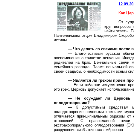
12.09.20
Как Цер
От супр
круг вопросов 
найти ответы. 
Пантелеимона отцом Владимиром Скоробог
истины.
— Что делать со свечами после 
— Благочестивый русский обыча
воспоминания о таинстве венчания. Иногд
родителей на брак. Венчальные свечи м
семейного разлада. Пламя венчальной св
своей свадьбы, о необходимости всеми си
— Является ли грехом прием про
— Если таблетки искусственно пре
это грех. Церковь допускает использовани
— Не осуждает ли Церковь су
оплодотворению?
— К допустимым средствам ме
оплодотворение половыми клетками мужа,
отличается принципиальным образом от е
отношений. С православной точки 
экстракорпорального оплодотворения (ЭК
разрушение «избыточных» эмбрионов.