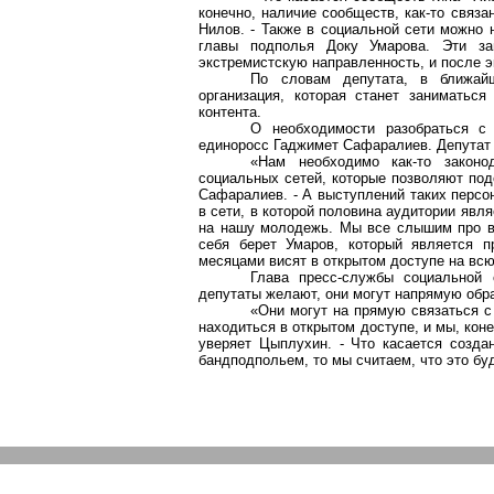
конечно, наличие сообществ, как-то связа
Нилов. - Также в социальной сети можно 
главы подполья Доку Умарова. Эти за
экстремистскую направленность, и после 
По словам депутата, в ближай
организация, которая станет заниматьс
контента.
О необходимости разобраться с
единоросс Гаджимет Сафаралиев. Депутат 
«Нам необходимо как-то законо
социальных сетей, которые позволяют под
Сафаралиев. - А выступлений таких персо
в сети, в которой половина аудитории явля
на нашу молодежь. Мы все слышим про взр
себя берет Умаров, который является п
месяцами висят в открытом доступе на всю
Глава пресс-службы социальной
депутаты желают, они могут напрямую обра
«Они могут на прямую связаться с
находиться в открытом доступе, и мы, коне
уверяет Цыплухин. - Что касается созда
бандподпольем, то мы считаем, что это бу