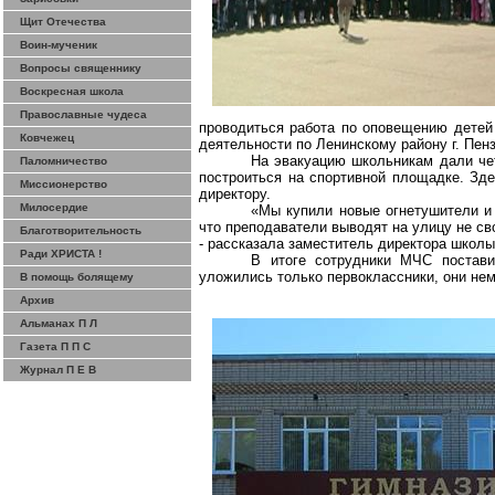
Щит Отечества
Воин-мученик
Вопросы священнику
Воскресная школа
Православные чудеса
проводиться работа по оповещению детей 
Ковчежец
деятельности по Ленинскому району г. Пен
На эвакуацию школьникам дали че
Паломничество
построиться на спортивной площадке. Зд
Миссионерство
директору.
Милосердие
«Мы купили новые огнетушители и 
что преподаватели выводят на улицу не сво
Благотворительность
- рассказала заместитель директора школ
Ради ХРИСТА !
В итоге сотрудники МЧС постав
уложились только первоклассники, они нем
В помощь болящему
Архив
Альманах П Л
Газета П П С
Журнал П Е В