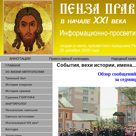
АННОТАЦИИ
Православный календарь
Народный кале
События, вехи истории, имена...
ГЛАВНАЯ
ИЗ ЖИЗНИ МИТРОПОЛИИ
Обзор сообщений
Тронный Зал
за седмиц
История епархии
История храмов
Сурская ГОЛГОФА
МАРТИРОЛОГ
Пензенские святыни
Святые источники
Фотогалерея"ХХ век"
Беседка
Зарисовки