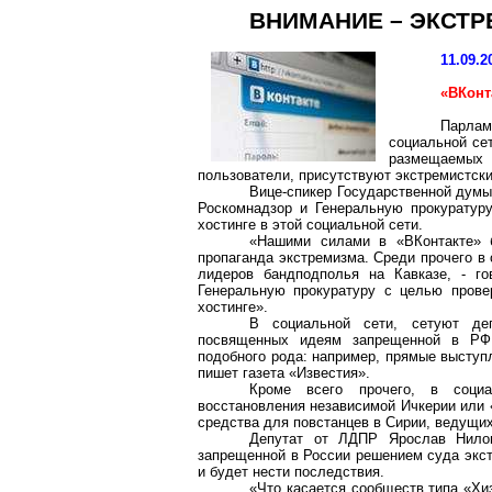
ВНИМАНИЕ – ЭКСТ
11.09.2
«ВКонт
Парлам
социальной се
размещаемых в
пользователи, присутствуют экстремистск
Вице-спикер Государственной думы
Роскомнадзор и Генеральную прокуратур
хостинге в этой социальной сети.
«Нашими силами в «ВКонтакте» 
пропаганда экстремизма. Среди прочего в
лидеров бандподполья на Кавказе, - г
Генеральную прокуратуру с целью прове
хостинге».
В социальной сети, сетуют деп
посвященных идеям запрещенной в РФ 
подобного рода: например, прямые выступ
пишет газета «Известия».
Кроме всего прочего, в соци
восстановления независимой Ичкерии или 
средства для повстанцев в Сирии, ведущи
Депутат от ЛДПР Ярослав Нилов
запрещенной в России решением суда экст
и будет нести последствия.
«Что касается сообществ типа «Хиз