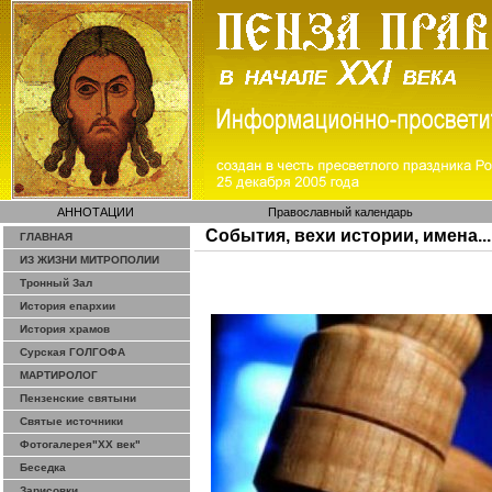
АННОТАЦИИ
Православный календарь
События, вехи истории, имена...
ГЛАВНАЯ
ИЗ ЖИЗНИ МИТРОПОЛИИ
Тронный Зал
История епархии
История храмов
Сурская ГОЛГОФА
МАРТИРОЛОГ
Пензенские святыни
Святые источники
Фотогалерея"ХХ век"
Беседка
Зарисовки