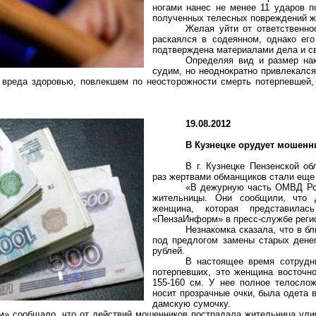
ногами нанес не менее 11 ударов п
полученных телесных повреждений ж
Желая уйти от ответственно
раскаялся в содеянном, однако ег
подтверждена материалами дела и с
Определяя вид и размер нак
судим, но неоднократно привлекался
 вреда здоровью, повлекшем по неосторожности смерть потерпевшей,
19.08.2012
В Кузнецке орудует мошен
В г. Кузнецке Пензенской о
раз жертвами обманщиков стали еще
«В дежурную часть ОМВД Рос
жительницы. Они сообщили, что 
женщина, которая представила
«ПензаИнформ» в пресс-службе реги
Незнакомка сказала, что в б
под предлогом замены старых денег
рублей.
В настоящее время сотрудн
потерпевших, это женщина восточно
155-
160 см
. У нее полное телослож
носит прозрачные очки, была одета 
дамскую сумочку.
» сообщало, что от действий мошенников пострадала жительница улиц