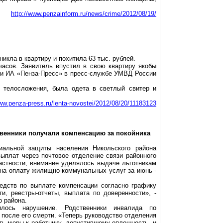
http://www.penzainform.ru/news/crime/2012/08/19/
икла в квартиру и похитила 63 тыс. рублей.
 часов. Заявитель впустил в свою квартиру якобы
или ИА «Пенза-Пресс» в пресс-службе УМВД России
о телосложения, была одета в светлый свитер и
www.penza-press.ru/lenta-novostei/2012/08/20/11183123
венники получали компенсацию за покойника
иальной защиты населения Никольского района
ыплат через почтовое отделение связи районного
стности, внимание уделялось выдаче льготникам
на оплату жилищно-коммунальных услуг за июнь -
едств по выплате компенсации согласно графику
и, реестры-отчеты, выплата по доверенности», -
 района.
лось нарушение. Родственники инвалида по
после его смерти. «Теперь руководство отделения
ть меры к работнику, допустившему оплошность, и