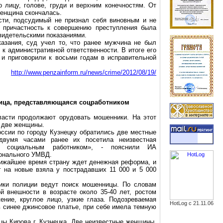
о лицу, голове, груди и верхним конечностям. От
енщина скончалась.
сти, подсудимый не признал себя виновным и не
о причастность к совершению преступления была
видетельскими показаниями.
азания, суд учел то, что ранее мужчина не был
 к административной ответственности. В итоге его
 и приговорили к восьми годам в исправительной
http://www.penzainform.ru/news/crime/2012/08/19/
ница, представляющаяся соцработником
бласти продолжают орудовать мошенники. На этот
 две женщины.
сии по городу Кузнецку обратились две местные
двумя часами ранее их посетила неизвестная
сь социальным работником», - пояснили ИА
онального УМВД.
лижайшее время страну ждет денежная реформа, и
 на новые взяла у пострадавших 11 000 и 5 000
ики полиции ведут поиск мошенницы. По словам
й внешности в возрасте около 35-40 лет, ростом
ение, круглое лицо, узкие глаза. Подозреваемая
HotLog с 21.11.06
в синее джинсовое платье, при себе имела темную
ы Кирова г. Кузнецка. Две неизвестные женщины,