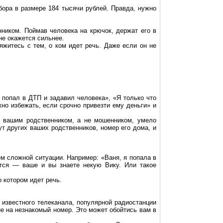
бора в размере 184 тысячи рублей. Правда, нужно
ником. Поймав человека на крючок, держат его в
не окажется сильнее.
житесь с тем, о ком идет речь. Даже если он не
попал в ДТП и задавил человека», «Я только что
но избежать, если срочно привезти ему деньги» и
я вашим родственником, а не мошенником, умело
т других ваших родственников, номер его дома, и
м сложной ситуации. Например: «Ваня, я попала в
ются — ваше и вы знаете некую Вику. Или такое
о котором идет речь.
 известного телеканала, популярной радиостанции
ие на незнакомый номер. Это может обойтись вам в