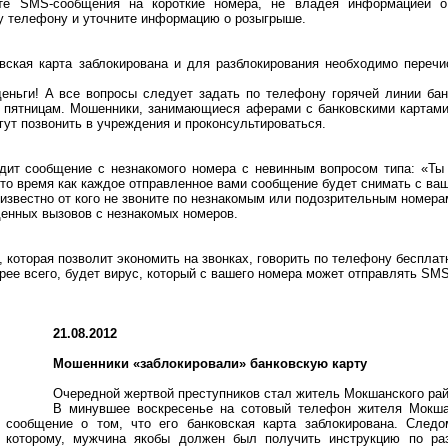
те SMS-сообщения на короткие номера, не владея информацией о
у телефону и уточните информацию о розыгрыше.
вская карта заблокирована и для разблокирования необходимо перечи
еньги! А все вопросы следует задать по телефону горячей линии банк
 пятницам. Мошенники, занимающиеся аферами с банковскими картами
ут позвонить в учреждения и проконсультироваться.
ит сообщение с незнакомого номера с невинным вопросом типа: «Ты 
в то время как каждое отправленное вами сообщение будет снимать с ва
известно от кого не звоните по незнакомым или подозрительным номера
енных вызовов с незнакомых номеров.
 которая позволит экономить на звонках, говорить по телефону беспла
орее всего, будет вирус, который с вашего номера может отправлять SM
21.08.2012
Мошенники «заблокировали» банковскую карту
Очередной жертвой преступников стал житель Мокшанского рай
В минувшее воскресенье на сотовый телефон жителя Мокша
сообщение о том, что его банковская карта заблокирована. След
которому, мужчина якобы должен был получить инструкцию по раз