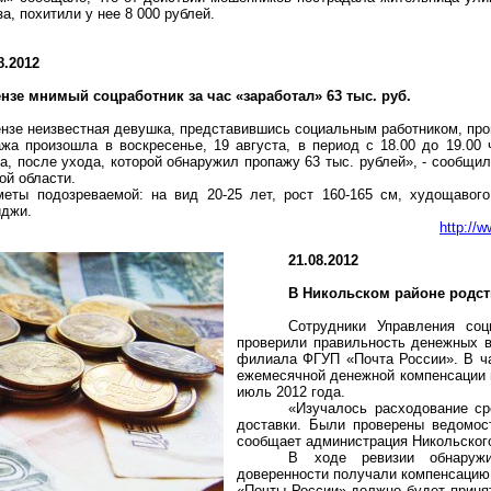
, похитили у нее 8 000 рублей.
8.2012
ензе мнимый соцработник за час «заработал» 63 тыс. руб.
нзе неизвестная девушка, представившись социальным работником, прон
жа произошла в воскресенье, 19 августа, в период с 18.00 до 19.00
а, после ухода, которой обнаружил пропажу 63 тыс. рублей», - сообщ
ой области.
еты подозреваемой: на вид 20-25 лет, рост 160-
165 см
, худощавог
иджи.
http://
21.08.2012
В Никольском районе родст
Сотрудники Управления соц
проверили правильность денежных в
филиала ФГУП «Почта России». В ча
ежемесячной денежной компенсации 
июль 2012 года.
«Изучалось расходование ср
доставки. Были проверены ведомост
сообщает администрация Никольского
В ходе ревизии обнаружи
доверенности получали компенсацию 
«Почты России» должно будет приня