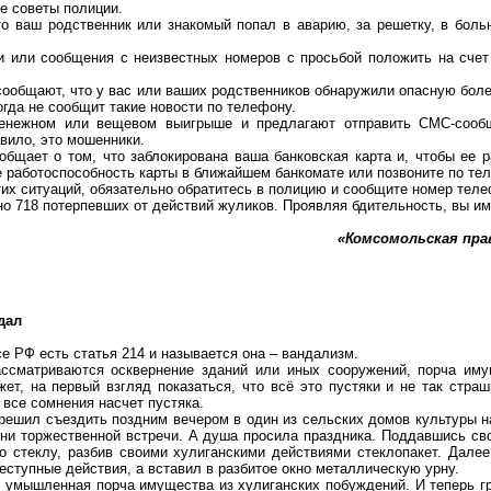
е советы полиции.
о ваш родственник или знакомый попал в аварию, за решетку, в больн
и или сообщения с неизвестных номеров с просьбой положить на счет
сообщают, что у вас или ваших родственников обнаружили опасную боле
гда не сообщит такие новости по телефону.
енежном или вещевом выигрыше и предлагают отправить СМС-сообщ
авило, это мошенники.
общает о том, что заблокирована ваша банковская карта и, чтобы ее 
те работоспособность карты в ближайшем банкомате или позвоните по те
их ситуаций, обязательно обратитесь в полицию и сообщите номер телеф
но 718 потерпевших от действий жуликов. Проявляя бдительность, вы им
«Комсомольская правд
дал
е РФ есть статья 214 и называется она – вандализм.
ссматриваются осквернение зданий или иных сооружений, порча им
ет, на первый взгляд показаться, что всё это пустяки и не так стра
 все сомнения насчет пустяка.
решил съездить поздним вечером в один из сельских домов культуры на
в, ни торжественной встречи. А душа просила праздника. Поддавшись с
о стеклу, разбив своими хулиганскими действиями стеклопакет. Далее
еступные действия, а вставил в разбитое окно металлическую урну.
 умышленная порча имущества из хулиганских побуждений. И теперь г