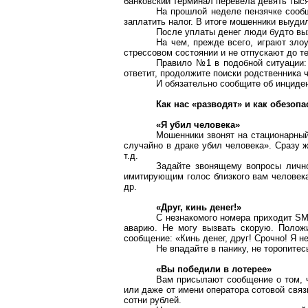
банковский терминал перевела девять тыся
На прошлой неделе пензячке сообщ
заплатить налог. В итоге мошенники выудил
После уплаты денег люди будто вых
На чем, прежде всего, играют зло
стрессовом состоянии и не отпускают до те
Правило №1 в подобной ситуации:
ответит, продолжите поиски родственника 
И обязательно сообщите об инциде
Как нас «разводят» и как обезопа
«Я убил человека»
Мошенники звонят на стационарны
случайно в драке убил человека». Сразу 
т.д.
Задайте звонящему вопросы лично
имитирующим голос близкого вам человека.
др.
«Друг, кинь денег!»
С незнакомого номера приходит SM
аварию. Не могу вызвать скорую. Полож
сообщение: «Кинь денег, друг! Срочно! Я не
Не впадайте в панику, не торопите
«Вы победили в лотерее»
Вам присылают сообщение о том, ч
или даже от имени оператора сотовой связ
сотни рублей.