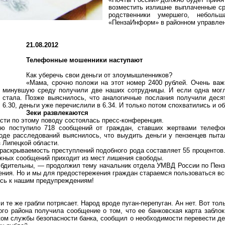
возместить излишне выплаченные ср
родственники умершего, небол
«ПензаИнформ» в районном управлен
21.08.2012
Телефонные мошенники наступают
Как уберечь свои деньги от злоумышленников?
«Мама, срочно положи на этот номер 2400 рублей. Очень ва
минувшую среду получили две наших сотрудницы. И если одна могл
стала. Позже выяснилось, что аналогичные послания получили десят
6.30, деньги уже перечислили в 6.34. И только потом спохватились и о
Зеки развлекаются
сти по этому поводу состоялась пресс-конференция.
ю поступило 718 сообщений от граждан, ставших жертвами телефо
е расследований выяснилось, что выудить деньги у пензенцев пытал
 Липецкой области.
 раскрываемость преступлений подобного рода составляет 55 проценто
жных сообщений приходит из мест лишения свободы.
е бдительны, — продолжил тему начальник отдела УМВД России по Пен
ения. Но и мы для предостережения граждан стараемся пользоваться в
есь к нашим предупреждениям!
и те же грабли потрясает. Народ вроде пуган-перепуган. Ан нет. Вот то
о района получила сообщение о том, что ее банковская карта заблок
ом службы безопасности банка, сообщил о необходимости перевести ден