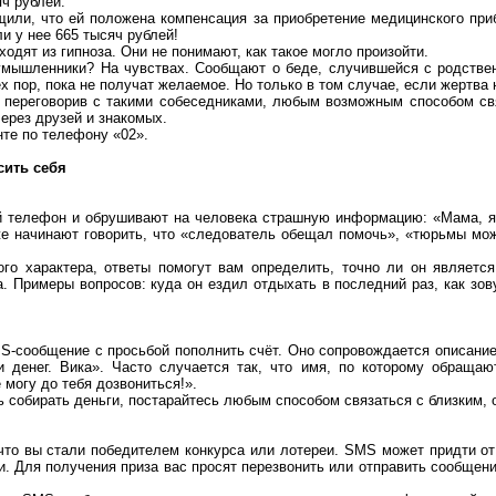
ч рублей.
или, что ей положена компенсация за приобретение медицинского при
и у нее 665 тысяч рублей!
одят из гипноза. Они не понимают, как такое могло произойти.
умышленники? На чувствах. Сообщают о беде, случившейся с родствен
х пор, пока не получат желаемое. Но только в том случае, если жертва 
 переговорив с такими собеседниками, любым возможным способом свя
через друзей и знакомых.
нте по телефону «02».
сить себя
й телефон и обрушивают на человека страшную информацию: «Мама, я 
же начинают говорить, что «следователь обещал помочь», «тюрьмы мож
го характера, ответы помогут вам определить, точно ли он являетс
 Примеры вопросов: куда он ездил отдыхать в последний раз, как зову
S-сообщение с просьбой пополнить счёт. Оно сопровождается описание
и денег. Вика». Часто случается так, что имя, по которому обраща
 могу до тебя дозвониться!».
сь собирать деньги, постарайтесь любым способом связаться с близким, 
то вы стали победителем конкурса или лотереи. SMS может придти от
и. Для получения приза вас просят перезвонить или отправить сообщен