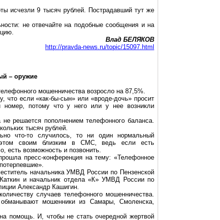
ты исчезли 9 тысяч рублей. Пострадавший тут же
ности: не отвечайте на подобные сообщения и на
ицию.
Влад БЕЛЯКОВ
http://pravda-news.ru/topic/15097.html
ый – оружие
телефонного мошенничества возросло на 87,5%.
у, что если «как-бы-сын» или «вроде-дочь» просит
й номер, потому что у него или у нее возникли
а не решается пополнением телефонного баланса.
скольких тысяч рублей.
льно что-то случилось, то ни один нормальный
 этом своим близким в CMC, ведь если есть
о, есть возможность и позвонить.
прошла пресс-конференция на тему: «Телефонное
 потерпевшие».
меститель начальника УМВД России по Пензенской
 Жаткин и начальник отдела «К» УМВД России по
лиции Александр Кашигин.
 количеству случаев телефонного мошенничества.
в обманывают мошенники из Самары, Смоленска,
 на помощь. И, чтобы не стать очередной жертвой