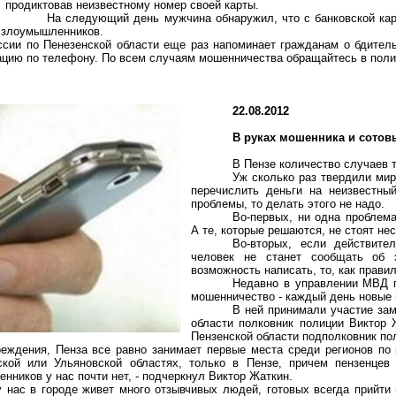
продиктовав неизвестному номер своей карты.
На следующий день мужчина обнаружил, что с банковской кар
к злоумышленников.
сии по Пенезенской области еще раз напоминает гражданам о бдитель
ацию по телефону. По всем случаям мошенничества обращайтесь в пол
22.08.2012
В руках мошенника и сотов
В Пензе количество случаев 
Уж сколько раз твердили мир
перечислить деньги на неизвестны
проблемы, то делать этого не надо.
Во-первых, ни одна проблем
А те, которые решаются, не стоят не
Во-вторых, если действите
человек не станет сообщать об
возможность написать, то, как правил
Недавно в управлении МВД 
мошенничество - каждый день новые
В ней принимали участие за
области полковник полиции Виктор
Пензенской области подполковник по
реждения, Пенза все равно занимает первые места среди регионов по
ской или Ульяновской областях, только в Пензе, причем пензенце
нников у нас почти нет, - подчеркнул Виктор Жаткин.
у нас в городе живет много отзывчивых людей, готовых всегда прийти