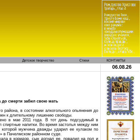
Детское творчество
Стихи
КОНТАКТЫ
06.08.26
 до смерти забил свою мать
о района, в состоянии алкогольного опьянения до
рен к длительному лишению свободы.
ено в мае 2011 года. В тот день подсудимый в
л спиртные напитки. Во время застолья между ним
е которой мужчина дважды ударил ее кулаком по
» в Пачелмском районном суде.
ала в коридор, сын догнал ее, повалил на пол и