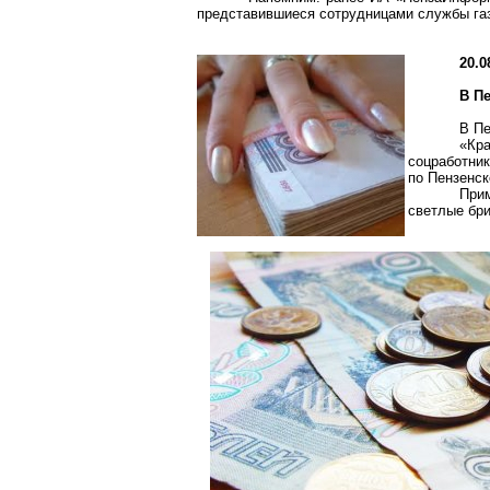
представившиеся сотрудницами службы газа
20.0
В П
В Пе
«Кра
соцработник
по Пензенск
Прим
светлые бр