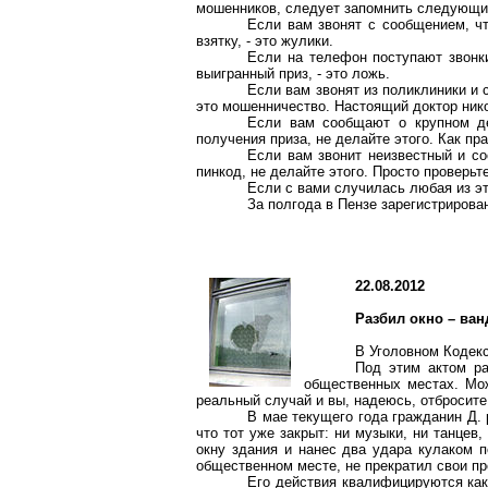
мошенников, следует запомнить следующи
Если вам звонят с сообщением, чт
взятку, - это жулики.
Если на телефон поступают звонк
выигранный приз, - это ложь.
Если вам звонят из поликлиники и 
это мошенничество. Настоящий доктор нико
Если вам сообщают о крупном д
получения приза, не делайте этого. Как пр
Если вам звонит неизвестный и со
пинкод, не делайте этого. Просто проверь
Если с вами случилась любая из эт
За полгода в Пензе зарегистрирова
22.08.2012
Разбил окно – ван
В Уголовном Кодекс
Под этим актом ра
общественных местах. Мож
реальный случай и вы, надеюсь, отбросите
В мае текущего года гражданин Д. 
что тот уже закрыт: ни музыки, ни танце
окну здания и нанес два удара кулаком п
общественном месте, не прекратил свои пр
Его действия квалифицируются как