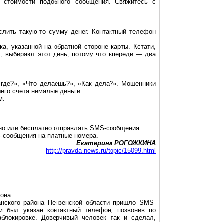
 стоимости подобного сообщения. Свяжитесь с
слить такую-то сумму денег. Контактный телефон
а, указанной на обратной стороне карты. Кстати,
, выбирают этот день, потому что впереди — два
где?», «Что делаешь?», «Как дела?». Мошенники
шего счета немалые деньги.
м.
тно или бесплатно отправлять SMS-сообщения.
S-сообщения на платные номера.
Екатерина РОГОЖКИНА
http://pravda-news.ru/topic/15099.html
она.
нского района Пензенской области пришло SMS-
ом был указан контактный телефон, позвонив по
блокировке. Доверчивый человек так и сделал,