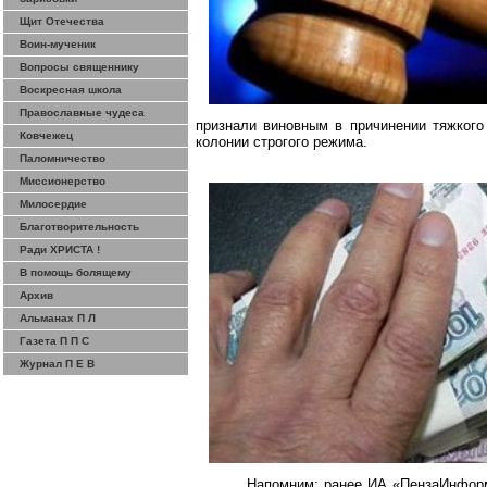
Щит Отечества
Воин-мученик
Вопросы священнику
Воскресная школа
Православные чудеса
признали виновным в причинении тяжкого
Ковчежец
колонии строгого режима.
Паломничество
Миссионерство
Милосердие
Благотворительность
Ради ХРИСТА !
В помощь болящему
Архив
Альманах П Л
Газета П П С
Журнал П Е В
Напомним: ранее ИА «ПензаИнформ