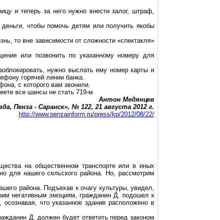
ицу и теперь за него нужно внести залог, штраф,
 деньги, чтобы помочь детям или получить якобы
знь, то вне зависимости от сложности «спектакля»
ение или позвонить по указанному номеру для
разблокировать, нужно выслать ему номер карты и
лефону горячей линии банка.
она, с которого вам звонили.
еете все шансы не стать 719-м.
Антон Медянцев
а, Пенза - Саранск», № 122, 21 августа 2012 г.
http://www.penzainform.ru/press/kp/2012/08/22/
ущества на общественном транспорте или в иных
шно для нашего сельского района. Но, рассмотрим
шего района. Подъехав к очагу культуры, увидел,
воим негативным эмоциям, гражданин Д. подошел к
, осознавая, что указанное здание расположено в
ражданин Д. должен будет ответить перед законом