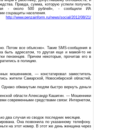
едства. Правда, сумма, которую успели получить
ьшая - около 500 рублей», - сообщили ИА
ии соцзащиты населения.
http://www.penzainform.ru/news/social/2012/08/21/
жно. Потом все объясню». Такие SMS-сообщения в
а быть адресатом, то другая еще и мамой-то не
ки пензенцев. Причем некоторые, прочитав его в
братились в полицию.
нных мошенников, — констатировал заместитель
ись жители Самарской, Новосибирской областей,
в. Однако обманутым людям быстро вернуть деньги
зенской области Александр Кашигин. — Мошенники
семи современными средствами связи: Интернетом,
лько два случая из сводок последних месяцев.
ирована. Она позвонила по указанному телефону.
ьги на этот номер. В этот же день женщина через