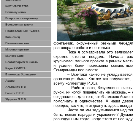
Щит Отечества
Воин-мученик
Вопросы священнику
Воскресная школа
Православные чудеса
Ковчежец
фонтанчик, окруженный резными лебедя
Паломничество
разговора о работе и не только.
Миссионерство
Пока я осматривала это великоле
Милосердие
скромно стояли поодаль. Начала ра
крупномасштабного проекта в рамках местно
Благотворительность
и усилия были приложены совместные,
Ради ХРИСТА !
Семирамиды все вместе.
– Все-таки как-то не укладываетс
В помощь болящему
организация быта. Как же так получается,
Архив
всему коллективу
РЭСа
.
Альманах П Л
– Работа наша, безусловно, очень 
рукой, ни ногой пошевелить не можешь, – 
Газета П П С
создавалось для того, чтобы можно было н
Журнал П Е В
помолчать в одиночестве. А наши девоч
порядок, так что, и отдохнуть здесь всегда
Часто ли мы задумываемся над те
быть, новые наряды и украшения? Думаю
равнодушным тогда, когда этого от нас жду