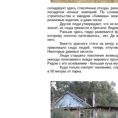
складирует здесь стеклянные отходы, разн
посиделок ночных компаний. По слова
строительства и заводом «
Химмаш
» мож
резиновые изделия, и даже носки.
Другие люди утверждают, что не вс
значит, их сюда принесли и бросили. Види
Раньше здесь гордо развевался фл
которому полотно натягивалось, нет. Да 
него.
Вместо красного стяга на ветру к
привлекало сюда людей, теперь отпугив
Некоторые деревья засохли.
Люди старшего поколения возмуще
некогда почитаемого вождя мирового прол
Рядом с его основанием - большая куча му
Куда только смотрят чиновники, с
в
50 метрах
от парка.