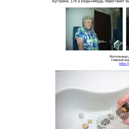
Аустрина
,
178
а когда-нибудь перестанет б
Жительница
Главный ин
http: