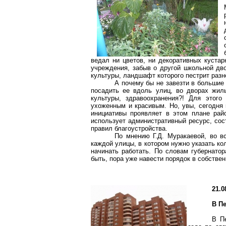
ведал ни цветов, ни декоративных куста
учреждения, забыв о другой школьной дв
культуры, ландшафт которого пестрит разн
А почему бы не завезти в большие
посадить ее вдоль улиц, во дворах жил
культуры, здравоохранения?! Для этог
ухоженным и красивым. Но, увы, сегодня
инициативы проявляет в этом плане рай
использует административный ресурс, со
правил благоустройства.
По мнению Г.Д.
Муракаевой
, во в
каждой улицы, в котором нужно указать ко
начинать работать. По словам губернатор
быть, пора уже навести порядок в собстве
21.0
В П
В П