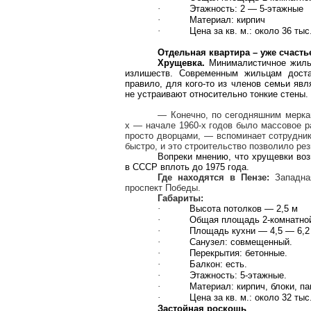
·
Этажность: 2 — 5-этажные
·
Материал: кирпич
·
Цена за кв. м.: около 36 тыс
Отдельная квартира – уже счасть
Хрущевка
.
Минималистичное
жилье
излишеств. Современным жильцам дост
правило, для кого-то из членов семьи явл
не устраивают относительно тонкие стены.
— Конечно, по сегодняшним мерк
х — начале 1960-х годов было массовое ра
просто дворцами, — вспоминает сотрудн
быстро, и это строительство позволило ре
Вопреки мнению, что
хрущевки
воз
в СССР вплоть до 1975 года.
Где находятся в Пензе:
Западна
проспект Победы.
Габариты:
·
Высота потолков —
2,5 м
·
Общая площадь 2-комнатно
·
Площадь кухни — 4,5 —
6,2
·
Санузел: совмещенный.
·
Перекрытия: бетонные.
·
Балкон: есть.
·
Этажность: 5-этажные.
·
Материал: кирпич, блоки, па
·
Цена за кв. м.: около 32 тыс
Застойная роскошь