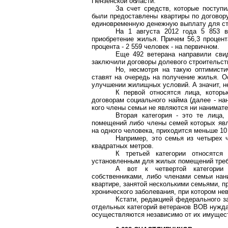
Пензенской области.
За счет средств, которые поступ
были предоставлены квартиры по договору
единовременную денежную выплату для ст
На 1 августа 2012 года 5 853 в
приобретение жилья. Причем 56,3 процент
процента - 2 559 человек - на первичном.
Еще 492 ветерана направили свид
заключили договоры долевого строительст
Но, несмотря на такую оптимисти
ставят на очередь на получение жилья. О
улучшении жилищных условий. А значит, н
К первой относятся лица, кото
договорам социального найма (далее - на
кого члены семьи не являются ни нанимате
Вторая категория - это те лица
помещений либо члены семей которых явл
на
одного человека, приходится
меньше 10 
Например, это семья из четырех 
квадратных метров.
К третьей категории относятс
установленным для жилых помещений тре
А вот к четвертой категории
собственниками, либо членами семьи на
квартире, занятой несколькими семьями, п
хронического заболевания, при котором н
Кстати, редакцией федерального з
отдельных категорий ветеранов ВОВ нужд
осуществляются независимо от их имущес