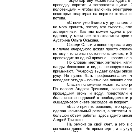
Такую картину можно наблюдать в 
проводку
коротит
и загораются щитки. 
полотенцами – чтобы включить электричес
некоторых квартирах на верхних этажах с
потопа.
«С ночи уже ближе к утру начало э
не могу хранить, потому что сырость, пле
аллергичный
. Как мы можем сделать рем
сделаю, у меня все это отвалится прост
Аустрина
Ольга Оськина.
Соседи Ольги и вовсе отрезали иду
в случае очередного дождя просто отключ
потому что стены постоянно влажные, и б
происходит по одной причине – кровля не 
По словам местных жителей, кап
следы бесхозности видны невооруженным
примыкают. Рубероид выдает следы эпизод
руку. Не нужно быть профессионалом, ч
попадает оттуда – понятно без лишних сло
Спасти положение может только р
По словам Андрея
Тришкина
, главного 
прошедшим огонь и воду, предстояли
большинство подписей о необходимости ра
общедомовом
счете расходов не покроет.
«Было принято решение, что сред
сделан капитальный ремонт, а жителям в 
большой объем работы, здесь где-то меся
Андрей Тришкин.
На ремонт за свой счет, а это в
согласны давно. Но время идет, и с ухуд