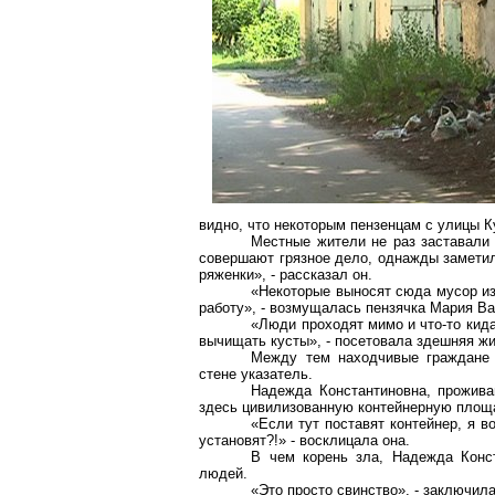
видно, что некоторым
пензенцам
с улицы К
Местные жители не раз заставали 
совершают грязное дело, однажды заметил
ряженки», - рассказал он.
«Некоторые выносят сюда мусор из
работу», - возмущалась
пензячка
Мария Ва
«Люди проходят мимо и что-то кид
вычищать кусты», - посетовала здешняя ж
Между тем находчивые граждане 
стене указатель.
Надежда Константиновна, прожива
здесь цивилизованную контейнерную площа
«Если тут поставят контейнер, я во
установят?!» - восклицала она.
В чем корень зла, Надежда Конст
людей.
«Это просто
свинство
», - заключил