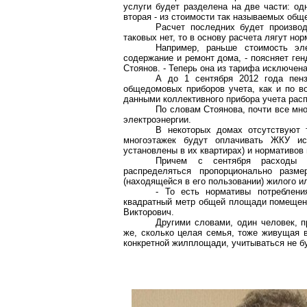
услуги будет разделена на две части: од
вторая - из стоимости так называемых
общ
Расчет последних будет произво
таковых нет, то в основу расчета лягут но
Например, раньше стоимость эл
содержание и ремонт дома, - поясняет г
Стоянов. - Теперь она из тарифа исключена
А до 1 сентября 2012 года
пен
общедомовых
приборов учета, как и по в
данными коллективного прибора учета рас
По словам Стоянова, почти все
мно
электроэнергии.
В некоторых домах отсутствуют 
многоэтажек
будут оплачивать ЖКУ исх
установлены в их квартирах) и нормативов
Причем с сентября расходы
распределяться пропорционально разм
(находящейся в его пользовании) жилого 
- То есть нормативы потреблен
квадратный метр общей площади помещени
Викторович.
Другими словами, один человек, п
же, сколько целая семья, тоже живущая 
конкретной жилплощади, учитываться не б