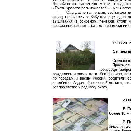
Челябинского питомника. А тем, что
дает 
«Пусть красота размножается!» - улыбаетс
Она давно на пенсии, воспитала до
назад появилось у бабушки еще одно хо
вышивания (в основном, пейзажи) стоят 
пенсии выкраивает часть для реализации 
23.08.201
А в нем к
Сколько ж
Проезж
производят забро
рождались и росли дети. Как правило, во 
по городам и весям России, родители с
кладбище. А дом, брошенный детьми, стои
беспамятстве к родному очагу.
23.0
В П
более 10 м
В П
хищения де
домов
Бесс