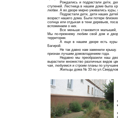
Рождались и подрастали дети, де
ступеней. Лестница в нашем доме была хр
любви. А во дворе мирно уживались куры, г
Подрастали дети, дети наших детей
возраст нашего дома. Были потери
близких
солнца или отдыхая в тени деревьев, пос
вспоминаем о них.
Все меньше становится малышей, н
Мы по-прежнему любим свой дом и двор.
территории.
А еще в нашем дворе есть куры 
Багирой
.
Не так давно нам заменили крышу.
признан лучшим домовладением года.
Недавно мы преобразили наш дво
вырастили множество различных видов цве
чая, любуемся и строим планы по улучшени
Жильцы дома № 33 по ул
.С
вердлов