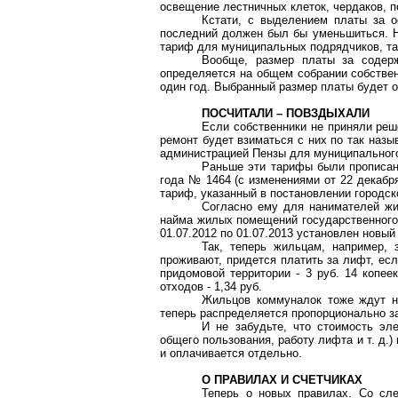
освещение лестничных клеток, чердаков, п
Кстати, с выделением платы за 
последний должен был бы уменьшиться. Но
тариф для муниципальных подрядчиков, та
Вообще, размер платы за содер
определяется на общем собрании собствен
один год. Выбранный размер платы будет 
ПОСЧИТАЛИ – ПОВЗДЫХАЛИ
Если собственники не приняли реш
ремонт будет взиматься с них по так наз
администрацией Пензы для муниципальног
Раньше эти тарифы были прописа
года № 1464 (с изменениями от 22 декабря
тариф, указанный в постановлении городск
Согласно ему для нанимателей жи
найма жилых помещений государственного
01.07.2012 по 01.07.2013 установлен новы
Так, теперь жильцам, например,
проживают, придется платить за лифт, если
придомовой территории - 3 руб. 14 копее
отходов - 1,34 руб.
Жильцов коммуналок тоже ждут но
теперь распределяется пропорционально 
И не забудьте, что стоимость эл
общего пользования, работу лифта и т. д.
и оплачивается отдельно.
О ПРАВИЛАХ И СЧЕТЧИКАХ
Теперь о новых правилах. Со сл