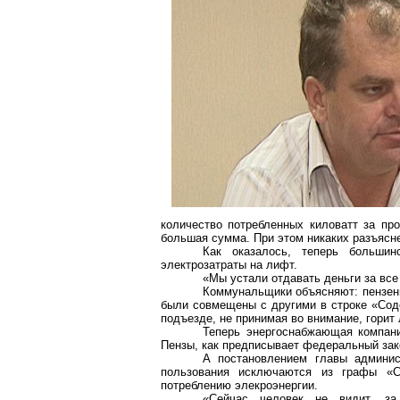
количество потребленных киловатт за пр
большая сумма. При этом никаких разъясне
Как оказалось, теперь больши
электрозатраты
на лифт.
«Мы устали отдавать деньги за все
Коммунальщики объясняют: пензенц
были совмещены с другими в строке «Соде
подъезде, не принимая во внимание, горит 
Теперь
энергоснабжающая
компани
Пензы, как предписывает федеральный зак
А постановлением главы админи
пользования исключаются из графы «С
потреблению
элекроэнергии
.
«Сейчас человек не видит, за