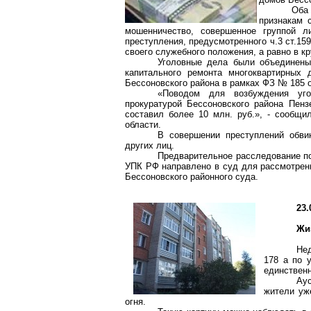
Оба
признакам 
мошенничество, совершенное группой л
преступления, предусмотренного ч.3 ст.1
своего служебного положения, а равно в к
Уголовные дела были объединены
капитального ремонта многоквартирных
Бессоновского
района в рамках ФЗ № 185 
«Поводом для возбуждения уго
прокуратурой
Бессоновского
района Пензе
составил более 10 млн. руб.», - сообщи
области.
В совершении преступлений обв
других лиц.
Предварительное расследование по
УПК РФ направлено в суд для рассмотрени
Бессоновского
районного суда.
23.
Жи
Не
178
а по 
единствен
Ау
жители уж
огня.