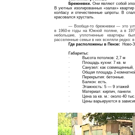
Брежневки
.
Они являют собой эпох
В уютных изолированных «залах» квартир
колбасу и отечественные шпроты. В спал
красовался хрусталь.
— Вообще-то
брежневки
— это ул
в 1960-е годы на Южной поляне, а в 19
небольшие, уплотненные квартиры б
расселенные семьи в них вселяли редко: в
Где
расположены
в Пензе:
Ново-З
Габариты:
·
Высота потолков:
2,7 м
·
Площадь кухни:
7 кв. м
·
Санузел: как совмещенный, 
·
Общая площадь 2-комнатно
·
Перекрытия: бетонные.
·
Балкон: есть.
·
Этажность: 5 — 9 этажей
·
Материал: кирпич, панели.
·
Цена за кв. м.: около 40 тыс
·
Цены варьируются в зависим