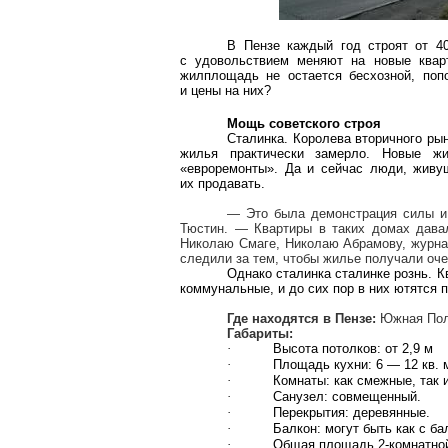
В Пензе каждый год строят от 40
с удовольствием меняют на новые квар
жилплощадь не остается бесхозной, поп
и цены на них?
Мощь советского строя
Сталинка
.
Королева вторичного рынк
жилья практически замерло. Новые ж
«евроремонты». Да и сейчас люди, живущ
их продавать.
— Это была демонстрация силы и 
Тюстин
. — Квартиры в таких домах дав
Николаю
Смаге
, Николаю Абрамову, журн
следили за тем, чтобы жилье получали оче
Однако
сталинка
сталинке
рознь. К
коммунальные, и до сих пор в них ютятся 
Где находятся в Пензе:
Южная Пол
Габариты:
·
Высота потолков: от
2,9 м
·
Площадь кухни: 6 —
12 кв. 
·
Комнаты: как смежные, так 
·
Санузел: совмещенный.
·
Перекрытия: деревянные.
·
Балкон: могут быть как с бал
·
Общая площадь 2-комнатно