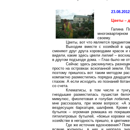
23.08.2012
Цветы – 
Галина
П
многоквартирном 
своему.
Цветы, вот что является предмето
Выходим вместе с хозяйкой в цар
сменяют друг друга хороводами красок и 
видели, какие здесь цвели лилии! – восх
в другом подъезде дома. – Глаз было не о
Сейчас здесь раскинулись разноцв
просто на островках вскопанной земли. 
поэтому пришлось вот таким методом рас
компактно разместились порядка двадцати
глазом. А если исходить из познаний ботан
со счета.
Клематисы, в том числе и тунг
гнездышке разместилась пушистая бел
мимулюс
, фиолетовая и
голубая
лобелия,
мне рассказала, при моем вопросе: «А э
вездесущих бархатцев, шалфеев. Кроме 
бутылок – огромная ромашка из покраше
пятилитровых бутылей, «божьи коровки н
хозяйстве в негодность пришло, в цветник
Где же источник вдохновения? Пом
всякие журналы, в них и черпала зна