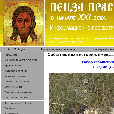
АННОТАЦИИ
Православный календарь
Народный кале
События, вехи истории, имена...
ГЛАВНАЯ
ИЗ ЖИЗНИ МИТРОПОЛИИ
Обзор сообщений
Тронный Зал
за седмицу
2
История епархии
История храмов
Сурская ГОЛГОФА
МАРТИРОЛОГ
Пензенские святыни
Святые источники
Фотогалерея"ХХ век"
Беседка
Зарисовки