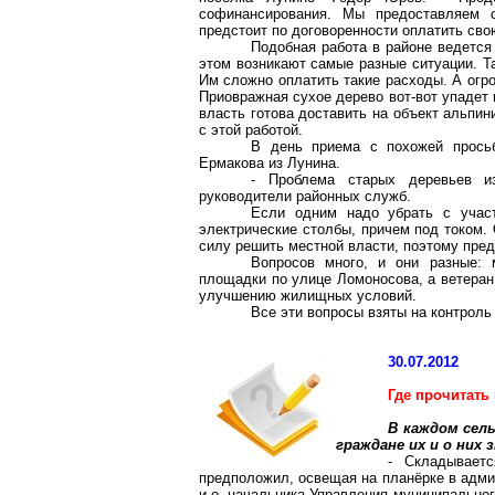
софинансирования
. Мы предоставляем с
предстоит по договоренности оплатить св
Подобная работа в районе ведется
этом возникают самые разные ситуации. Та
Им сложно оплатить такие расходы. А огр
Приовражная
сухое дерево вот-вот упадет
власть готова доставить на объект альпин
с этой работой.
В день приема с похожей прос
Ермакова из Лунина.
- Проблема старых деревьев из
руководители районных служб.
Если одним надо убрать с учас
электрические столбы, причем под током.
силу решить местной власти, поэтому пред
Вопросов много, и они разные:
площадки по улице Ломоносова, а ветера
улучшению жилищных условий.
Все эти вопросы взяты на контрол
30.07.2012
Где прочитать
В каждом сель
граждане их и о них
- Складываетс
предположил, освещая на планёрке в адми
и.о. начальника Управления муниципально