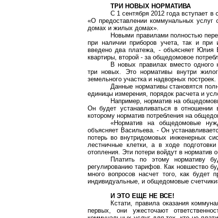
ТРИ НОВЫХ НОРМАТИВА
С 1 сентября 2012 года вступает в
«О предоставлении коммунальных услуг 
домах и жилых домах».
Новыми правилами полностью перес
при наличии приборов учета, так и при
введено два платежа, - объясняет Юлия В
квартиры, второй - за
общедомовое
потребл
В новых правилах вместо одного 
три новых. Это нормативы внутри жил
земельного участка и надворных построек.
Данные нормативы становятся пол
единицы измерения, порядок расчета и усл
Например, норматив на
общедомов
Он будет устанавливаться в отношении 
которому норматив потребления на
общедо
«Норматив на
общедомовые
нужд
объясняет Васильева. - Он устанавливает
потерь во внутридомовых инженерных си
лестничные клетки, а в ходе подготовк
отопления. Эти потери войдут в норматив
о
Платить по этому нормативу бу
регулированию тарифов. Как новшество буд
много вопросов насчет того, как будет 
индивидуальные, и
общедомовые
счетчики
И ЭТО ЕЩЕ НЕ ВСЕ!
Кстати, правила оказания коммун
первых, они ужесточают ответственнос
коммунальных услуг для тех, кто не плати