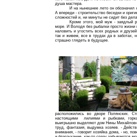
душа мастера.
И на нынешнее лето он обозначил 
А впереди - строительство беседки и ориги
сложностей и, ни минуты не сидит без дела
Кроме этого, мой муж - заядлый р
море. И Володя без рыбалки просто жизни н
наловить и угостить всех родных и друзе
так и живем, все в трудах да в заботах,
страшно глядеть в будущее.
расположились во дворе Полянских. Ст
настоящими лилиями и рыбками, горка
выигрышно выделяют дом Нины Михайловны
труд, фантазия, выдумка хозяев. - Дейст
внимания, - говорит хозяйка дома, - но, п
и благоухание, как-то сразу забываются мо