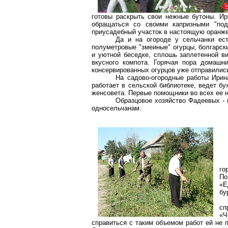
готовы раскрыть свои нежные бутоны. Ири
обращаться со своими капризными "по
приусадебный участок в настоящую оранже
Да и на огороде у сельчанки ес
полуметровые "змеиные" огурцы, болгарск
и уютной беседке, сплошь заплетенной ви
вкусного компота. Горячая пора домашн
консервированных огурцов уже отправились
На садово-огородные работы Ирин
работает в сельской библиотеке, ведет б
женсовета. Первые помощники во всех ее н
Образцовое хозяйство Фадеевых -
односельчанам.
го
По
«Е
бу
сп
«Ч
справиться с таким объемом работ ей не по