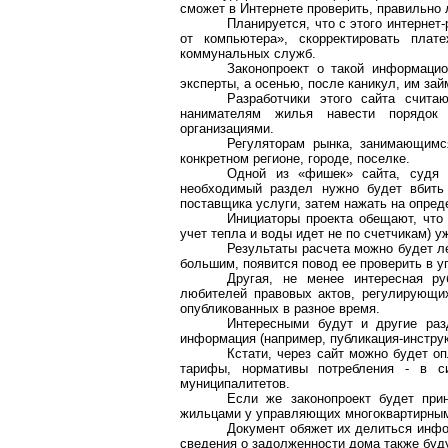
сможет в Интернете проверить, правильно 
Планируется, что с этого
интернет-
от компьютера», скорректировать плат
коммунальных служб.
Законопроект о такой информаци
эксперты, а осенью, после каникул, им за
Разработчики этого сайта счита
нанимателям жилья навести поряд
организациями.
Регуляторам рынка, занимающимс
конкретном регионе, городе, поселке.
Одной из «фишек» сайта, судя 
необходимый раздел нужно будет вбить 
поставщика услуги, затем нажать на опред
Инициаторы проекта обещают, что
учет тепла и воды идет не по счетчикам) у
Результаты расчета можно будет л
большим, появится повод ее проверить в 
Другая, не менее интересная ру
любителей правовых актов, регулирующи
опубликованных в разное время.
Интересными будут и другие раз
информация (например, публикация-инструк
Кстати, через сайт можно будет о
тарифы, нормативы потребления - в с
муниципалитетов.
Если же законопроект будет прин
жильцами у управляющих многоквартирным
Документ обяжет их делиться инфор
сведения о задолженности дома также буду