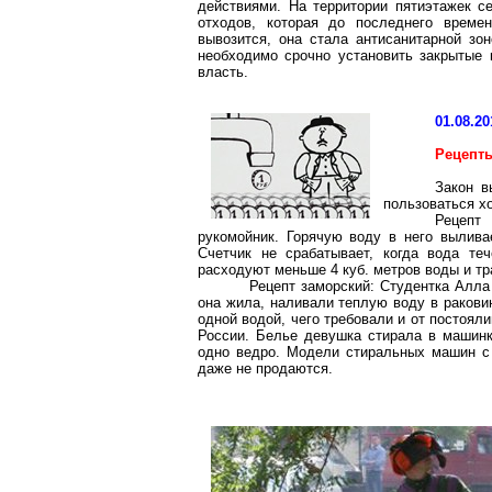
действиями. На территории пятиэтажек 
отходов, которая до последнего време
вывозится, она стала антисанитарной зо
необходимо срочно установить закрытые 
власть.
01.08.20
Рецепт
Закон в
пользоваться х
Рецепт
рукомойник. Горячую воду в него выливае
Счетчик не срабатывает, когда вода те
расходуют меньше
4 куб. метров
воды и тр
Рецепт заморский: Студентка Алла
она жила, наливали теплую воду в ракови
одной водой, чего требовали и от постоял
России. Белье девушка стирала в машинк
одно ведро. Модели стиральных машин с
даже не продаются.