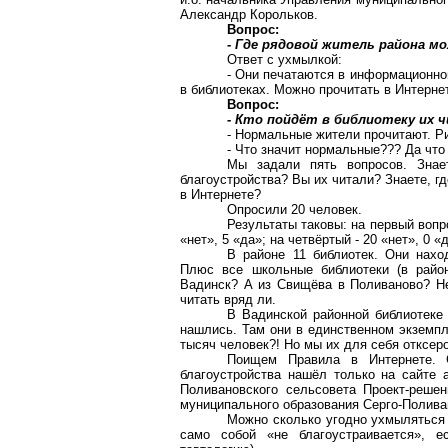
Александр Корольков.
Вопрос:
- Где рядовой житель района 
Ответ с ухмылкой:
- Они печатаются в информационно
в библиотеках. Можно прочитать в Интерне
Вопрос:
- Кто пойдёт в библиотеку их 
- Нормальные жители прочитают. Р
- Что значит нормальные??? Да что
Мы задали пять вопросов. Знае
благоустройства? Вы их читали? Знаете, гд
в Интернете?
Опросили 20 человек.
Результаты таковы: на первый вопрос
«нет», 5 «да»; на четвёртый - 20 «нет», 0 «д
В районе 11 библиотек. Они нахо
Плюс все школьные библиотеки (в райо
Вадинск? А из Свищёва в
Поливаново
? Н
читать вряд ли.
В
Вадинской
районной библиотеке
нашлись. Там они в единственном экземпля
тысяч человек?! Но мы их для себя отксер
Поищем Правила в Интернете. С
благоустройства нашёл только на сайте 
Поливановского
сельсовета Проект-реше
муниципального образования
Серго-Полива
Можно сколько угодно ухмыляться 
само собой «не благоустраивается», е