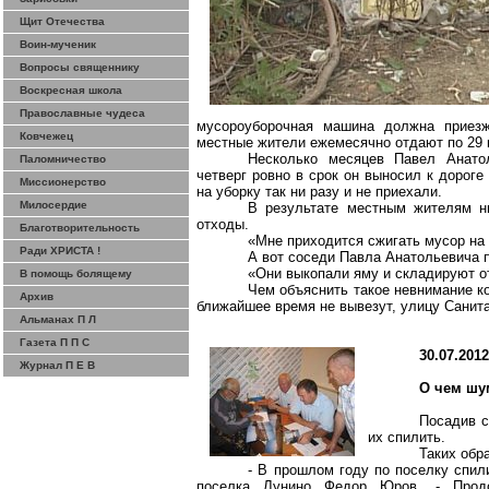
Щит Отечества
Воин-мученик
Вопросы священнику
Воскресная школа
Православные чудеса
мусороуборочная машина должна приез
Ковчежец
местные жители ежемесячно отдают по 29 
Несколько месяцев Павел Анат
Паломничество
четверг ровно в срок он выносил к дорог
Миссионерство
на уборку
так
ни разу и не приехали.
Милосердие
В результате местным жителям ни
отходы.
Благотворительность
«Мне приходится сжигать мусор на 
Ради ХРИСТА !
А вот соседи Павла Анатольевича п
«Они выкопали яму и складируют от
В помощь болящему
Чем объяснить такое невнимание ко
Архив
ближайшее время не вывезут, улицу Сани
Альманах П Л
Газета П П С
30.07.201
Журнал П Е В
О чем шу
Посадив с
их спилить.
Таких обр
- В прошлом году по поселку спил
поселка
Лунино
Федор Юров. - Продол