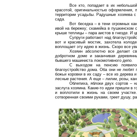
Все кто, попадает в их небольшо
красотой, оригинальностью оформления, 
территории усадьбы. Радушные хозяева с
сада.
Вот беседка – в тени огромных ка
ивой на бережку; скамейка в пушкинском 
крыше теплицы – пара аистов в гнезде. И ц
Супруги работают над благоустройс
вот и красивый мостик, захотела колод
воплощает эту идею в жизнь. Скоро все у
Хозяин абсолютно все делает с
добротном доме и заканчивая деревянн
бывшего машиниста локомотивного депо.
С выходом на пенсию появилос
благоустройство дома. Оба они не любят 
божьи коровки в их саду – все из дерева 
лесные растения. А еще – лилии, розы, кан
Облепиха, яблоки двух сортов – н
заслуга хозяина. Какие-то идеи пришли в г
и воплотили в жизнь на своем участке.
сотворенная своими руками, греет душу, ра