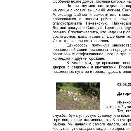
Особенно возле домов, хозяева которых на 
По призыву местного отделения па
на улицы с косами вышли 40 мужчин. Секр
Александр
Забнев
и заместитель главы
собравшихся с планом работ и пожела
благоустраивать Пензенскую,
Нижнесар
Лермонтовскую
и Садовую. Горожане, иду
рвению. Спохватывались, что надо бы и са
возле домов, давали советы. Еще были те
И это только приветствовалось.
Единороссы
получили множество
проведенной акции приведены в порядок с
работники многофункционального центра, 
колледжа и другие горожане.
В Белинском, где проживает вос
дворов с садиками и цветниками. Прове
населенных пунктов и города, здесь стано
03.08.2
Да гор
Именно
чистенькой ули
Тот, к
службы, бумагу, пустую бутылку или пакет,
гори оно, синим пламенем, это благоустр
района. Мы начали с самого малого, без 
коснуться утилизации отходов, то здесь в