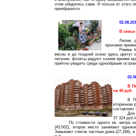
этом убедитесь сами. И польза от этого 
преобразится.
02.08.20
В семье
Лилии, 
прохожих яркими
Римма И
весны и до поздней осени здесь цветут 
петунии, флоксы радуют хозяев яркими кр
приятно увидеть среди однообразия остров
02.0
В П
на 40 руб.
В П
вторичном р
составляет 
Для 
37 324 руб./
По стоимости одного кв. метра н
(43,502), второе место занимают одноком
Замыкают список частные дома (27,184), а 