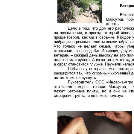
Ветеран
Ветера
Максутов
, пр
делать.
Дело в том, что дом его расположе
на возвышении, о проезд, который испол
проще говоря, как бы в овражке. Каждое у
вибрации огромные пласты земли обрушаю
Что только не делает семья, чтобы убер
стаскивает в проезд битый кирпич, други
ветеран, – каждый день выхожу на это пол
пласт земли рухнет. А из-за того, что ста
а овраг становится глубже. Неужели нельзя
Побывав у ветерана, мы сфотограф
расширится так, что огромный кирпичный д
потом может и рухнуть.
Руководитель ООО «
Индерка-Агро
это капля в море, – говорит
Максутов
, –
лежат бетонные плиты, но и они не спа
смещение грунта, и не в мою пользу».