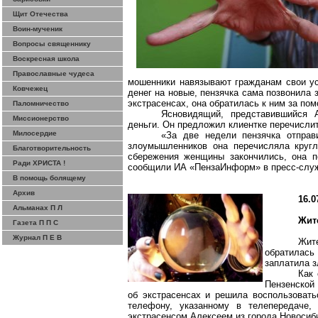
Щит Отечества
Воин-мученик
Вопросы священнику
Воскресная школа
Православные чудеса
мошенники навязывают гражданам свои ус
Ковчежец
денег
на
новые,
пензячка
сама позвонила з
экстрасенсах, она обратилась к ним за по
Паломничество
Ясновидящий, представившийся 
Миссионерство
деньги. Он предложил клиентке перечисли
Милосердие
«За две недели
пензячка
отправи
злоумышленников она перечисляла кругл
Благотворительность
сбережения женщины закончились, она п
Ради ХРИСТА !
сообщили ИА «
ПензаИнформ
» в пресс-сл
В помощь болящему
Архив
16.0
Альманах П Л
Жит
Газета П П С
Журнал П Е В
Жит
обратилась
заплатила з
Как
Пензенской
об экстрасенсах и решила воспользовать
телефону, указанному в телепередаче
экстрасенсом Алексеем из города Новосиби