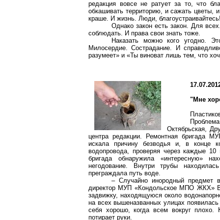
редакция вовсе не ратует за то, что бл
обкашивать территорию, и сажать цветы, и
краше. И жизнь. Люди, благоустраивайтесь
Однако закон есть закон. Для всех
соблюдать. И права свои знать тоже.
Наказать можно кого угодно. Эт
Милосердие. Сострадание. И справедлив
разумеет» и «Ты виноват лишь тем, что х
17.07.201
"Мне хор
Пластико
Проблем
Октябрьская, Др
центра
редакции. Ремонтная бригада МУ
искала причину безводья и, в конце к
водопровода, проверяя через каждые
10 
бригада обнаружила «интересную» на
негодование. Внутри трубы находилась
преграждала путь воде.
– Случайно инородный предмет в
директор МУП «
Кондольское
МПО ЖКХ» В
задвижку, находящуюся около водонапорно
на всех вышеназванных улицах появилась 
себя хорошо, когда всем вокруг плохо.
потирает руки.