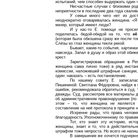
испытаний, чем способен выдержать один ч
Несчастные случаи с близкими род
неприятности в последние два года свалив
У семьи много чего нет из дос
неоднократно оговаривалась женщина: «Я 
мизер, который имеют люди?
И у нас-то Е. помощи не просил
поделилась бедой-обидой на то, что
её
(которая была обкошена сразу же после то
Слёзы из глаз женщины текли
рекой.
Бывает, какие-то события, картинк
навсегда. Запал в душу и образ этой обиж
крест.
Зарегистрировав обращение в
Ре
женщина сама лично тоже) в ряд инстан
комиссии, наложившей штрафные санкции, 
один: наказать – есть постановление.
По нашему совету Е. записала
Пишининой
. Светлана Фёдоровна, найдя в
ошибок, рекомендовала обратиться в суд.
дважды. Суд, рассмотрев все материалы д
об административном правонарушении (по 
этом – то, что женщина не является в
составление на неё протокола в принципе 
Искренне рады, что права челове
благодарность Уполномоченному по правам
Тот, кто знает эту историю, ист
женщины, знает и то, что в действительн
штрафом тоже непроста. Но всего не напише
В завершение же хочется подчеркну