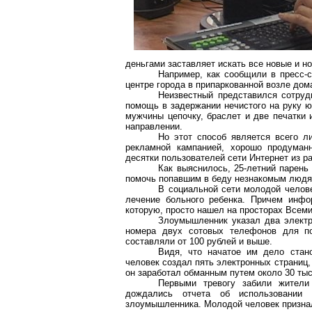
деньгами заставляет искать все новые и н
Например, как сообщили в пресс-
центре города
в
припаркованной возле дом
Неизвестный представился сотруд
помощь в задержании нечистого на руку ю
мужчины цепочку, браслет и две печатки 
направлении.
Но этот способ является всего л
рекламной кампанией, хорошо продума
десятки пользователей сети Интернет из р
Как выяснилось, 25-летний парень 
помочь попавшим в беду незнакомым людя
В социальной сети молодой чело
лечение больного ребенка. Причем инф
которую, просто нашел на просторах Всеми
Злоумышленник указал два электр
номера двух сотовых телефонов для по
составляли от 100 рублей и выше.
Видя, что начатое им дело стан
человек создал пять электронных страниц
он заработал обманным путем около 30 тыс
Первыми тревогу забили жители
дождались отчета об использовании 
злоумышленника. Молодой человек призна