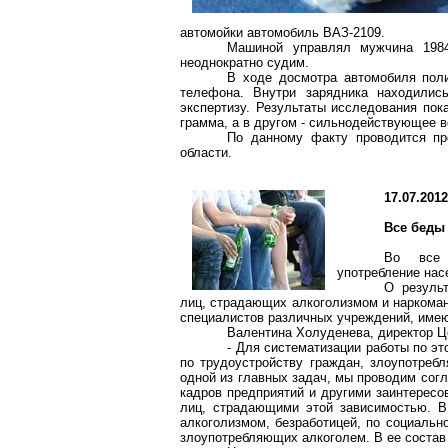
автомойки автомобиль ВАЗ-2109.
Машиной управлял мужчина 1984
неоднократно судим.
В ходе досмотра автомобиля поли
телефона. Внутри зарядника находилис
экспертизу. Результаты исследования пок
грамма, а в другом - сильнодействующее 
По данному факту проводится пр
области.
17.07.201
Все беды 
Во все 
употребление нас
О резуль
лиц, страдающих алкоголизмом и наркоман
специалистов различных учреждений, имею
Валентина Холуденева, директор Ц
- Для систематизации работы по э
по трудоустройству граждан, злоупотреб
одной из главных задач, мы проводим сог
кадров предприятий и другими заинтересо
лиц, страдающими этой зависимостью. В
алкоголизмом, безработицей, по социальн
злоупотребляющих алкоголем. В ее состав