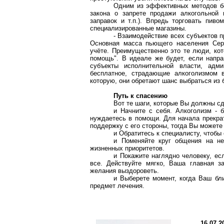
Одним из эффективных методов б
закона о запрете продажи алкогольной 
заправок и т.п.). Впредь торговать пи
специализированные магазины.
- Взаимодействие всех субъектов п
Основная масса пьющего населения Серд
учёте. Преимущественно это те люди, ко
помощь". В идеале же будет, если напра
субъекты исполнительной власти, адм
бесплатное, страдающие алкоголизмом в
которую, они обретают шанс выбраться из 
Путь к спасению
Вот те шаги, которые Вы должны сд
и Начните с себя. Алкоголизм - 
нуждаетесь в помощи. Для начала прекрат
поддержку с его стороны, тогда Вы можете
и Обратитесь к специалисту, чтобы
и Поменяйте круг общения на н
жизненных приоритетов.
и Покажите наглядно человеку, есл
все. Действуйте мягко, Ваша главная з
желания выздороветь.
и Выберете момент, когда Ваш бли
предмет лечения.
16.07.2