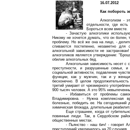
16.07.2012
Как побороть з
Алкоголизм - э
отдельности, где есть
Бороться всем вместе.
- Зачастую алкоголики использу
Никому не хочется думать, что он болен,
проблему. Но всё же она на лицо, - дели
спиваются постепенно, незаметно для 
алкогольной зависимости не застрахован!
алкоголиков является утверждение: "Брошу
обилие алкогольных бед.
Алкогольная зависимость несет с с
преступности, и разрушенные семьи, и 
социальной активности, подавление чувств
функции, как у мужчин, так и у женщи
бесконечно. В целом продолжительность
третий умирает от чрезмерного употреблен
900 тысяч человек. А это 95% невылечен
- Избавиться от проблемы само
Владимировна. - Нужна комплексная в
болезнью, победить ее. На сегодняшний 
химическая блокада, длительные реабилит
Еще страшнее, когда от губительно
повинные люди. Так, в Сердобском райо
общественных местах.
- Пьянство - наш бич! - говорит 
преступлений увеличилось на 20 случаев.