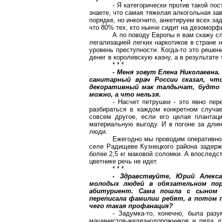
- Я категорически против такой пос
знаете, что самая тяжелая алкогольная зав
порядке, но инкогнито, анкетируем всех за
что 80% тех, кто нынче сидит на дезоморф
А по поводу Европы я вам скажу с
легализацией легких наркотиков в стране 
уровень преступности. Когда-то это реше
денег в королевскую казну, а в результате 
* * *
- Меня зовут Елена Николаевна
санитарный врач России сказал, чт
декоративный мак талдычат, будто 
можно, а что нельзя.
- Насчет петрушки - это явно пер
разбираться в каждом конкретном случае
совсем другое, если его целая плантаци
материальную выгоду. И в погоне за длин
люди.
Ежегодно мы проводим оперативно-
селе Радищеве Кузнецкого района задержа
более
2,5 кг
маковой соломки. А впоследс
цветнике речь не идет.
* * *
- Здравствуйте, Юрий Алекса
молодых людей в обязательном пор
абитуриент. Сама пошла с сыном 
переписала фамилии ребят, а потом 
чего такая профанация?
- Задумка-то, конечно, была разу
машинистов-железнодорожников и ряда д