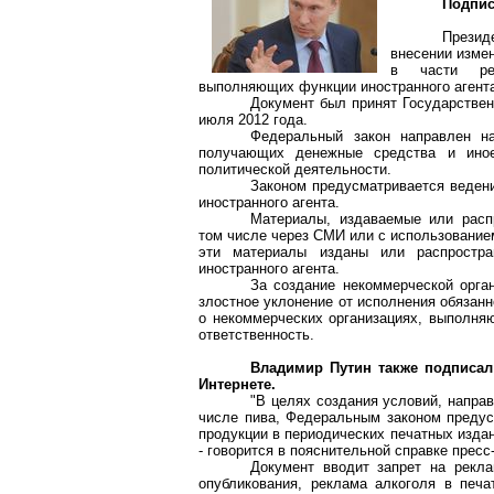
Подпис
Презид
внесении изме
в части рег
выполняющих функции иностранного агента
Документ был принят Государствен
июля 2012 года.
Федеральный закон направлен на
получающих денежные средства и иное
политической деятельности.
Законом предусматривается веден
иностранного агента.
Материалы, издаваемые или расп
том числе через СМИ или с использованием
эти материалы изданы или распростра
иностранного агента.
За создание некоммерческой орган
злостное уклонение от исполнения обязан
о некоммерческих организациях, выполняю
ответственность.
Владимир Путин также подписал
Интернете.
"В целях создания условий, напра
числе пива, Федеральным законом предус
продукции в периодических печатных изда
- говорится в пояснительной справке прес
Документ вводит запрет на рекла
опубликования, реклама алкоголя в печ