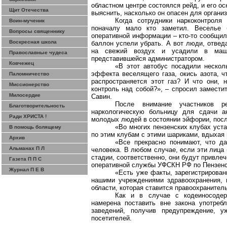
областном центре состоялся
рейд
, и его о
Щит Отечества
выяснить, насколько он опасен для органи
Когда сотрудники
наркоконтроля
и
Воин-мученик
поначалу мало кто заметил. Веселье 
Вопросы священнику
оперативной информации – кто-то сообщил
Воскресная школа
баллон успели убрать. А вот люди, отвед
на свежий воздух и усадили в маши
Православные чудеса
представившейся администратором.
Ковчежец
«В этот
автобус
посадили несколь
эффекта веселящего газа, окись азота, ч
Паломничество
распространяется этот газ? И что они, 
Миссионерство
контроль над собой?», – спросил замест
Милосердие
Савин.
После внимание участников р
Благотворительность
наркологическую
больницу
для сдачи ана
Ради ХРИСТА !
молодых людей в состоянии эйфории, посл
«Во многих пензенских клубах уст
В помощь болящему
по этим клубам с этими шариками, вдыхая 
Архив
«Все прекрасно понимают, что д
Альманах П Л
человека. В любом случае, если эти лица
стадии, соответственно, они будут привле
Газета П П С
оперативной службы
УФСКН
РФ по Пензенс
Журнал П Е В
«Есть уже факты, зарегистрирова
нашими учреждениями
здравоохранения
,
области, которая ставится правоохранител
Как и в случае с кодеиносодер
намерена поставить вне
закона
употребл
заведений, получив предупреждение, 
посетителей.