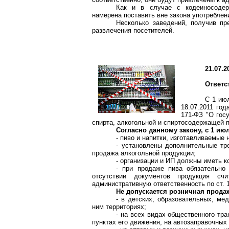
Как и в случае с кодеиносодер
намерена поставить вне закона употреблен
Несколько заведений, получив пр
развлечения посетителей.
21.07.2
Ответс
С 1 ию
18.07.2011 го
171-ФЗ "О гос
спирта, алкогольной и спиртосодержащей 
Согласно данному закону, с 1 и
- пиво и напитки, изготавливаемые 
- установлены дополнительные тр
продажа алкогольной продукции;
- организации и ИП должны иметь к
- при продаже пива обязательно 
отсутствии документов продукция сч
административную ответственность по ст. 
Не допускается розничная прода
- в детских, образовательных, ме
ним территориях;
- на всех видах общественного тра
пунктах его движения, на автозаправочных