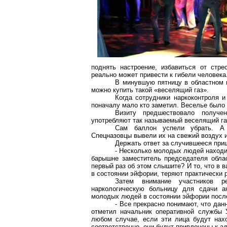
поднять настроение, избавиться от стре
реально может привести к гибели человека
В минувшую пятницу в областном ц
можно купить такой «веселящий газ».
Когда сотрудники наркоконтроля и
поначалу мало кто заметил. Веселье было 
Визиту предшествовало получе
употребляют так называемый веселящий га
Сам баллон успели убрать. А 
Спецназовцы вывели их на свежий воздух 
Держать ответ за случившееся при
- Несколько молодых людей находил
барышне заместитель председателя област
первый раз об этом слышите? И то, что в в
в состоянии эйфории, теряют практически 
Затем внимание участников р
наркологическую больницу для сдачи ан
молодых людей в состоянии эйфории после
- Все прекрасно понимают, что дан
отметил начальник оперативной службы 
любом случае, если эти лица будут нах
соответственно, они будут привлечены к а