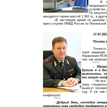
В х
неоднокра
устройство 
По результа
находился героин массой 1,363 гр., в дру
«В настоящее время по данному ф
пресс-службе УМВД России по Пензенской 
17.07.201
Почему 
Точность
порог редакции
Управления ФСКН
чая, как затрезв
* * *
- Здрав
Купила я в Бо
выяснилось, ч
его могут кон
- Не все
лишь специальн
вынесут положит
суд. А уж там 
конфискуют.
* * *
- Добрый день, господин генер
наркотики там свободно продаются в