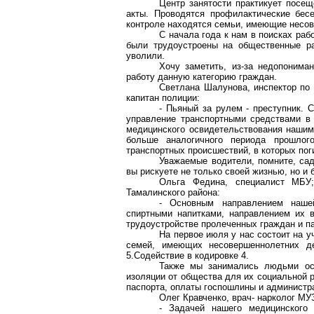
Центр занятости практикует посещ
акты. Проводятся профилактические бес
контроле находятся семьи, имеющие несов
С начала года к нам в поисках раб
были трудоустроены на общественные ра
уволили.
Хочу заметить, из-за недопонима
работу данную категорию граждан.
Светлана Шалунова, инспектор по
капитан полиции:
- Пьяный за рулем - преступник. 
управление транспортными средствами в 
медицинского освидетельствования нашими
больше аналогичного периода прошлог
транспортных происшествий, в которых пог
Уважаемые водители, помните, сад
вы рискуете не только своей жизнью, но и
Ольга Федина, специалист МБУ
Тамалинского района:
- Основным направлением наше
спиртными напитками, направлением их 
трудоустройстве пролеченных граждан и п
На первое июля у нас состоит на у
семей, имеющих несовершеннолетних д
5.Содействие в кодировке 4.
Также мы занимались людьми ос
изоляции от общества для их социальной 
паспорта, оплаты госпошлины и администр
Олег Кравченко, врач- нарколог М
- Задачей нашего медицинского 