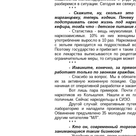
разберемся в ситуации. Сегодня же свяжус
* * *
- Скажите, ну, сколько это
марганцовку, теперь кодеин. Почем
подстраивать свою жизнь под нарк
кефира, тогда что - детское питание
- Статистика - вещь неумолимая. 
наркозависимых. 10% из них женщины 
употребление выросло в 10 раз. Наркоман
с зельем приходится на подростковый во
Поэтому государство и прибегает к таким
все лекарства выписываются по рецепта
ограничительные меры, то ситуация может 
* * *
- Извините, конечно, за прям
работает только по звонкам граждан.
- Спасибо за вопрос. Мы в обязат
их за активную жизненную позицию. Одн
начиная от оперативной разработки и зака
Вот лишь пара примеров. Почти п
наркотиков из Колышлея. Нашли и их пл
поличным. Сейчас наркодельцы в СИЗО.
Другой случай: оперативным путе
лабораторию и наладили производство 
Обвинение предъявлено 35 молодым людям
другим читателям "МЛ".
* * *
- Кто он, современный торгов
занимающиеся таким бизнесом?
- Устойчивых групп, промышляющих