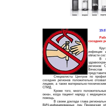
19.0
Раб
соседних р
Кру
инфекции 
области сос
В м
здравоохра
регионов: 
Вячеслав 
представите
Специалисты Центров по профи
соседних регионов положительно отозва
лицами, а также материально-техническим
СПИД.
Кроме того, много положительных
окна», когда пациент наряду с медицин
помощь.
В своем докладе глава региональн
ВИЧ-инфицированных лиц Пензенская об