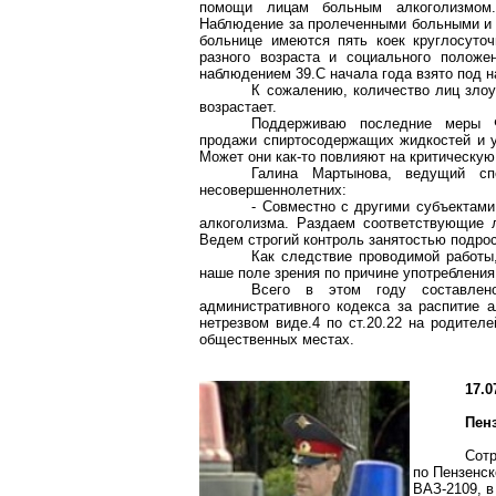
помощи лицам больным алкоголизмом.
Наблюдение за пролеченными больными и 
больнице имеются пять коек круглосуточ
разного возраста и социального положе
наблюдением 39.С начала года взято под н
К сожалению, количество лиц зло
возрастает.
Поддерживаю последние меры Ф
продажи спиртосодержащих жидкостей и у
Может они как-то повлияют на критическую
Галина Мартынова, ведущий сп
несовершеннолетних:
- Совместно с другими субъектам
алкоголизма. Раздаем соответствующие 
Ведем строгий контроль занятостью подрос
Как следствие проводимой работы,
наше поле зрения по причине употребления
Всего в этом году составлен
административного кодекса за распитие а
нетрезвом виде.4 по ст.20.22 на родител
общественных местах.
17.0
Пен
Сот
по Пензенск
ВАЗ-2109, в