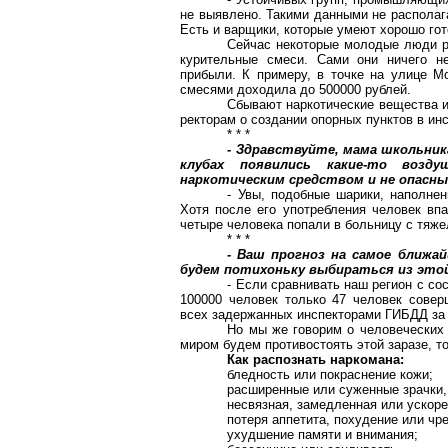
не выявлено. Такими данными не располаг
Есть и варщики, которые умеют хорошо гото
Сейчас некоторые молодые люди р
курительные смеси. Сами они ничего не
прибыли. К примеру, в точке на улице М
смесями доходила до 500000 рублей.
Сбывают наркотические вещества и
ректорам о создании опорных пунктов в инс
* * *
- Здравствуйте, мама школьник
клубах появились какие-то возд
наркотическим средством и не опасны
- Увы, подобные шарики, наполне
Хотя после его употребления человек вп
четыре человека попали в больницу с тяж
* * *
- Ваш прогноз на самое ближа
будем потихоньку выбираться из это
- Если сравнивать наш регион с со
100000 человек только 47 человек совер
всех задержанных инспекторами ГИБДД за 
Но мы же говорим о человеческих 
миром будем противостоять этой заразе, т
Как распознать наркомана:
бледность или покраснение кожи;
расширенные или суженные зрачки,
несвязная, замедленная или ускоре
потеря аппетита, похудение или чр
ухудшение памяти и внимания;