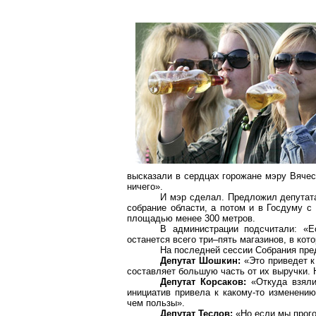
высказали в сердцах горожане мэру Вячесл
ничего».
И мэр сделал. Предложил депутата
собрание области, а потом и в Госдуму с
площадью менее
300 метров
.
В администрации подсчитали: «Е
останется всего три–пять магазинов, в ко
На последней сессии Собрания пре
Депутат Шошкин:
«Это приведет к
составляет большую часть от их выручки. 
Депутат Корсаков:
«Откуда взял
инициатив привела к какому-то изменени
чем пользы».
Депутат Теслов:
«Но если мы прого