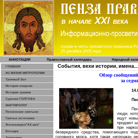
АННОТАЦИИ
Православный календарь
Народный кал
События, вехи истории, имена...
ГЛАВНАЯ
ИЗ ЖИЗНИ МИТРОПОЛИИ
Обзор сообщений
Тронный Зал
за седм
История епархии
14.
История храмов
Сурская ГОЛГОФА
Пе
МАРТИРОЛОГ
Пе
Пензенские святыни
люди, кот
ищут новы
Святые источники
продают ш
Фотогалерея"ХХ век"
при нарко
Беседка
безвредного средства, помогающего под
головного мозга, хотя такая «игрушка» 
Зарисовки