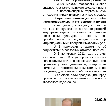
- на оптовых и розничных рынках, н
- иных местах массового скопл
опасности, а также на прилегающих к ним 
- в нестационарных торговых об
отношении пива и пивных напитков с содер
Запрещена реализация и потребл
изготавливаемых на его основе, а именн
- во дворах, в подъездах, на л
детских площадках, в зонах территорий
водохранилищами, пляжами, в граница
физической культурой и спортом, за 
приобретенных у индивидуальных пр
индивидуальными предпринимателями услуг
В 1 полугодии в целом по обл
подростками в состоянии алкогольного опь
В 1 полугодии 2012 года сотруд
торговых точек. В ходе проверок на пр
правонарушители в свое оправдание гово
проверив у него документы, продали а
сомнения в достижении покупателем совер
документ, удостоверяющий личность и поз
В случаях, если продавец или пре
продукции несовершеннолетним, они подле
Уголовного кодекса РФ.
21.07.2