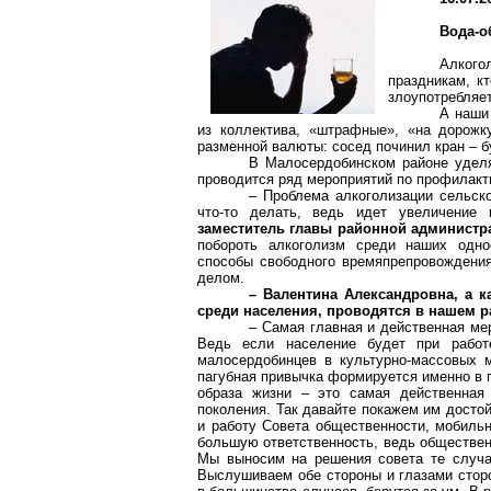
Вода-о
Алкого
праздникам, кт
злоупотребляе
А наши
из коллектива, «штрафные», «на дорожк
разменной валюты: сосед починил кран – б
В Малосердобинском районе уделя
проводится ряд мероприятий по профилакти
– Проблема алкоголизации сельско
что-то делать, ведь идет увеличение 
заместитель главы районной администр
побороть алкоголизм среди наших одно
способы свободного времяпрепровождения
делом.
– Валентина Александровна, а 
среди населения, проводятся в нашем 
– Самая главная и действенная ме
Ведь если население будет при работ
малосердобинцев в культурно-массовых 
пагубная привычка формируется именно в п
образа жизни – это самая действенная 
поколения. Так давайте покажем им досто
и работу Совета общественности, мобильн
большую ответственность, ведь обществен
Мы выносим на решения совета те случа
Выслушиваем обе стороны и глазами сторо