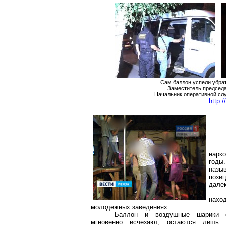
Сам баллон успели убрат
Заместитель председа
Начальник оперативной сл
http:
нарк
годы
назы
пози
далек
нахо
молодежных заведениях.
Баллон и воздушные шарики 
мгновенно исчезают, остаются лишь