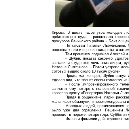
Кирова. В шесть часов утра молодые лю
арбитражного суда, - рассказала корре
прокурора Ленинского района. - Близ обще
По словам Натальи Лыженковой, 
подошел к ним и спросил сигареты, а зате
Тем временем подбежал Алексей и с
- Шубин, показав какое-то удосто
заставили студентов лечь вниз лицом, рук
Наталья Лыженкова. - Потом устроил досм
сотовых вышло около 10 тысяч рублей.
Продолжая концерт, Шубин вынул и
сделал вид, что звонит своим коллегам из 
- После импровизированного теле
заплатят ему четыре с половиной тысячи
корреспонденту «Репортера» Наталья Лыжен
Придя в общежитие, парни расска
мальчишек обманули, и порекомендовала и
Молодых людей, прикинувшихся нар
было уже два ограбления. Решением Ле
проведет в тюрьме четыре года. Субботин 
Имена и фамилии действующих лиц