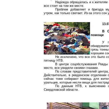
Надежда обращалась и к жителям с
все стоит на том же месте.
Проблем добавляет и бригада м
утром, как только светает. Из-за этого со
13.0
В С
помощи
У г
обнаружили
грязь тонны
хорошем со
Не исключено, что все это было с
пятницу НТВ.
В центре соцобслуживания Ревды 
место, все увидели своими глазами.
По словам представителей центра,
Действительно, в ревденском отделении 
сейчас тоже собирают помощь для жител
уральцев, которые несли вещи для пострад
По данным НТВ, к выяснению об
Свердловской области.