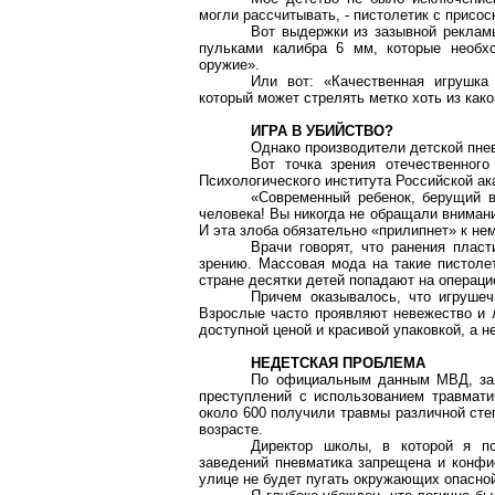
могли рассчитывать, - пистолетик с присоск
Вот выдержки из зазывной рекламы
пульками калибра
6 мм
, которые необх
оружие».
Или вот: «Качественная игрушка
который может стрелять метко хоть из как
ИГРА В УБИЙСТВО?
Однако производители детской пне
Вот точка зрения отечественного
Психологического института Российской ак
«Современный ребенок, берущий в 
человека! Вы никогда не обращали внимани
И эта злоба обязательно «прилипнет» к нем
Врачи говорят, что ранения плас
зрению. Массовая мода на такие пистоле
стране десятки детей попадают на операци
Причем оказывалось, что игруше
Взрослые часто проявляют невежество и 
доступной ценой и красивой упаковкой, а н
НЕДЕТСКАЯ ПРОБЛЕМА
По официальным данным МВД, за 
преступлений с использованием травмати
около 600 получили травмы различной сте
возрасте.
Директор школы, в которой я п
заведений пневматика запрещена и конфис
улице не будет пугать окружающих опасной