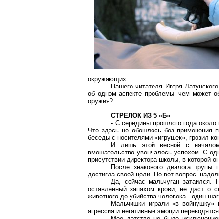
окружающих.
Нашего читателя Игоря Латунского
об одном аспекте проблемы: чем может об
оружия?
СТРЕЛОК ИЗ 5 «Б»
- С середины прошлого года около 
Что здесь не обошлось без применения п
беседы с носителями «игрушек», грозил ко
И лишь этой весной с началом
вмешательство увенчалось успехом. С одн
присутствии директора школы, в которой он
После знакового диалога трупы г
достигла своей цели. Но вот вопрос: надол
Да, сейчас мальчуган затаился. 
оставленный запахом крови, не даст о с
животного до убийства человека - один шаг
Мальчишки играли «в войнушку» в
агрессия и негативные эмоции переводятся 
Мое детство не было исключением