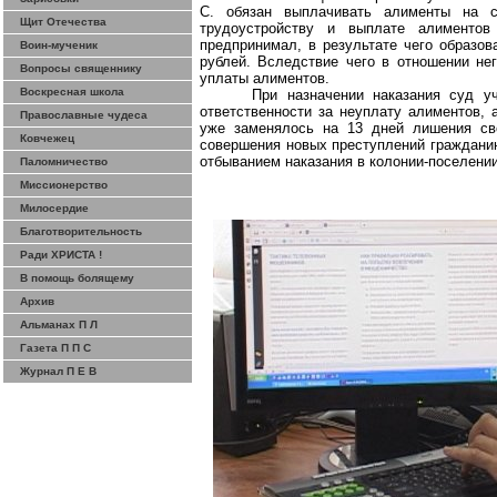
С. обязан выплачивать алименты на с
Щит Отечества
трудоустройству и выплате алименто
предпринимал, в результате чего образо
Воин-мученик
рублей. Вследствие чего в отношении не
Вопросы священнику
уплаты алиментов.
Воскресная школа
При назначении наказания суд у
ответственности за неуплату алиментов, 
Православные чудеса
уже заменялось на 13 дней лишения св
Ковчежец
совершения новых преступлений гражданин
отбыванием наказания в колонии-поселении
Паломничество
Миссионерство
Милосердие
Благотворительность
Ради ХРИСТА !
В помощь болящему
Архив
Альманах П Л
Газета П П С
Журнал П Е В