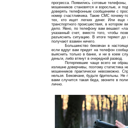
прогресса. Появились сотовые телефоны,
мошенников становятся и взрослые, и под
доверять телефонным сообщениям с прос
номер счастливчика. Такие СМС почему-то
тех, кто ищет легких денег. Или еще 
транспортного происшествия, в котором в
дело. Явно, по телефону вам вешают «лап
указанный счет, вместо того, чтобы по
разъяснить ситуацию. В итоге теряют до 
получают взамен ничего.
Большинство бековчан в настояще
если вдруг вам придет на телефон сообще
выяснить только в банке, и ни в коем сл
деньги, либо втянут в очередной развод.
Потерпевшие чаще всего не обращ
излишне доверчивы, поэтому статистика не
мошенников практически невозможно. Сп
нельзя. Бековчане, будьте бдительны. Не 
вами случится такая беда, звоните в пол
лично.