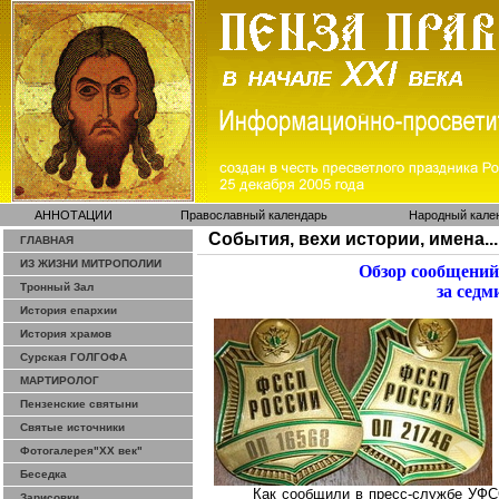
АННОТАЦИИ
Православный календарь
Народный кале
События, вехи истории, имена...
ГЛАВНАЯ
ИЗ ЖИЗНИ МИТРОПОЛИИ
Обзор сообщений
Тронный Зал
за седм
История епархии
История храмов
Сурская ГОЛГОФА
МАРТИРОЛОГ
Пензенские святыни
Святые источники
Фотогалерея"ХХ век"
Беседка
Как сообщили в пресс-службе УФС
Зарисовки