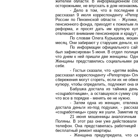
жителей области. В информационном соо
осторожными, не впускать в дом незнаком
- Дело в том, что в последнее в
рассказал 9 июля корреспонденту «Репо
России по Пензенской области. - Жулики
пенсионного фонда, приходят к пожилым л
реформа, и просят дать им крупную куп
отвлекают внимание пенсионеров и крадут 
По словам Олега Курышова, мошен
месяц. Они забирают у старушек деньги, ко
По информации официального сайт
был зафиксирован 5 июня. В отдел полици
что днем к ней пришли две женщины. Одно
Женщины представились социальными раб
себе.
- Гостьи сказали, что «детям войн
рассказал корреспонденту «Репортера» Ол
сбережения могут сгореть, если их не об
купюру, чтобы определить, подлежит она о
Бабушка достала из тайника день
«соцработницам», а оставшуюся сумму спр
что все в порядке - менять ее не нужно.
- Затем одна из женщин, отвлека
достала деньги из-под подушки, - расска
«соцработницы» сразу же ушли. Заметив пр
21 июня мошенницы аналогичным 
Поляны. В этот раз они уже действовали
телефон. Она представилась работницей 
бесплатный ремонт квартиры.
- Женщина предупредила, что ск