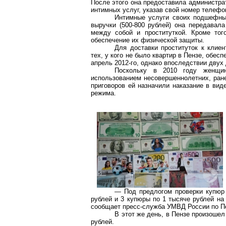
После этого она предоставила администра
интимных услуг, указав свой номер телефо
Интимные услуги своих подшефных
выручки (500-800 рублей) она передавал
между собой и проституткой. Кроме тог
обеспечение их физической защиты.
Для доставки проституток к клие
тех, у кого не было квартир в Пензе, обес
апрель 2012-го, однако впоследствии двух
Поскольку в 2010 году женщин
использованием несовершеннолетних, ране
приговоров ей назначили наказание в вид
режима.
— Под предлогом проверки купюр 
рублей и 3 купюры по 1 тысяче рублей на
сообщает пресс-служба УМВД России по Пе
В этот же день, в Пензе произоше
рублей.