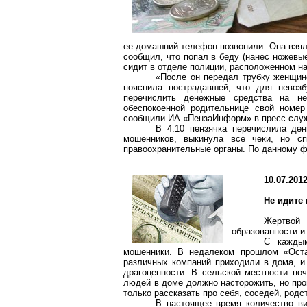
ее домашний телефон позвонили. Она взял
сообщил, что попал в беду (нанес ножевы
сидит в отделе полиции, расположенном на
«После он передал трубку женщин
пояснила пострадавшей, что для невоз
перечислить денежные средства на не
обеспокоенной родительнице свой номер
сообщили ИА «ПензаИнформ» в пресс-служ
В 4:10 пензячка перечислила ден
мошенников, выкинула все чеки, но с
правоохранительные органы. По данному ф
10.07.201
Не идите
Жертвой 
образованности и
С каждым
мошенники. В недалеком прошлом «Оста
различных компаний приходили в дома, и
драгоценности. В сельской местности поч
людей в доме должно насторожить, но про
только рассказать про себя, соседей, родс
В настоящее время количество ви