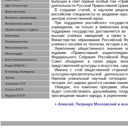
выпущен в свет первый особый том «Прав
деятельности Русской Православной Церкв
Щит Отечества
В создании статей, в научном рецен
Воин-мученик
российские специалисты из академии наук,
Вопросы священнику
центров отечественной науки.
При поддержке российского государст
Воскресная школа
учреждения, не только в библиотеки еп
Православные чудеса
поддержке государства доставляется во 
высших учебных заведений, а также в
Ковчежец
Министерство образования Российской Ф
Паломничество
учебного пособия по теологии, истории и и
Миссионерство
Укреплению общественного значения н
изданию «Православной энциклопедии
Милосердие
Федерального Собрания Российской Фе
Благотворительность
Совет объединил в своих рядах многи
представителей культуры и искусства, ср
Ради ХРИСТА !
Именно с этой общественной стороной
В помощь болящему
культурно-просветительской деятельнос
Архив
Накопив уникальный научный потенциал
четырех лет широко делится своими знани
Альманах П Л
Убежден, что комплекс программ, объ
Газета П П С
будет способствовать дальнейшему плод
просвещении нашего народа, в укреплении
Журнал П Е В
+ Алексий, Патриарх Московский и все