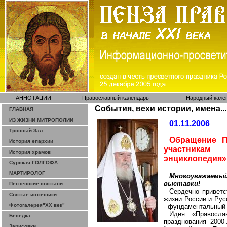
АННОТАЦИИ
Православный календарь
Народный кале
События, вехи истории, имена...
ГЛАВНАЯ
ИЗ ЖИЗНИ МИТРОПОЛИИ
01.11.2006
Тронный Зал
Обращение П
История епархии
участникам
История храмов
энциклопедия»
Сурская ГОЛГОФА
МАРТИРОЛОГ
Многоуважаемы
выставки!
Пензенские святыни
Сердечно приветс
Святые источники
жизни России и Рус
Фотогалерея"ХХ век"
- фундаментальный 
Идея «Правосла
Беседка
празднования 2000
Зарисовки