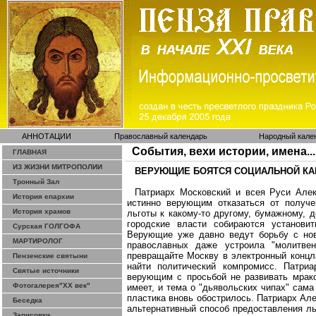
АННОТАЦИИ
Православный календарь
Народный кале
События, вехи истории, имена...
ГЛАВНАЯ
ИЗ ЖИЗНИ МИТРОПОЛИИ
ВЕРУЮЩИЕ БОЯТСЯ СОЦИАЛЬНОЙ К
Тронный Зал
Патриарх Московский и всея Руси Алек
История епархии
истинно верующим отказаться от получе
История храмов
льготы к какому-то другому, бумажному, 
городские власти собираются установит
Сурская ГОЛГОФА
Верующие уже давно ведут борьбу с нов
МАРТИРОЛОГ
православных даже устроила "молитве
превращайте Москву в электронный концла
Пензенские святыни
найти политический компромисс. Патри
Святые источники
верующим с просьбой не развивать мрак
Фотогалерея"ХХ век"
имеет, и тема о "дьявольских чипах" сам
пластика вновь обострилось. Патриарх Ал
Беседка
альтернативный способ предоставления ль
Зарисовки