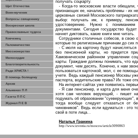
получать
соцкарту
.
- Когда-то московские власти обещали, 
Щит Отечества
признающих ее, начались проблемы - их не
Воин-мученик
церковных связей Московского патриархат
Вопросы священнику
выбор: получать им, к примеру, пенс
удостоверению. Нужно с пониманием 
Воскресная школа
документами. Сегодня государство будет 
Православные чудеса
начнет диктовать, какие книги мне читать.
Сотрудники столичных собесов, в свою о
Ковчежец
которые по религиозным причинам до сих 
Паломничество
- С июля на карточку будут начисляться
Миссионерство
без пенсионной карты, но придется при
Хамовническом районном управлении соц
Милосердие
карты. Граждане должны понимать, что ед
Благотворительность
документ, чем десять. Конечно, к нам зво
пользоваться карточкой, мол, с ее помощь
Ради ХРИСТА !
учете. Ведь каждый пенсионер Москвы уже
В помощь болящему
паспорта, водительские права? Их тоже от
Архив
На
интернет-сайтах
уже появились первые
- Я сам пенсионер, и карта для меня оч
Альманах П Л
хотя сам человек верующий, - пишет н
Газета П П С
подумать об образовании "
суеверующих
",
тогда вообще следует отказаться от бе
Журнал П Е В
чиновников". Ведь если вдуматься - это т
свой в поте лица...
Наталья Гранина
http://www.izvestia.ru/moscow/article3090863