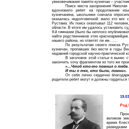
увековечивания памяти кузнечан – участни
Поиск места захоронения Николая 
вдохновило ребят на продолжение изы
кузнечанина, школьники сначала опросил
оказалась недолговечной: мало кто мог с
Рустама. Их поиск охватывал 112 человек
области. В итоге им удалось установить с
9-й гимназии (было бы неплохо опубликоват
найти родственников этих красноармейцев
нашего района, но ответят ли им…...
По результатам своего поиска Ру
кузнечан, пропавших без вести в годы Ве
недавней городской научно-практической к
В заголовок этой статьи я вынес с
закончить хочу фрагментом из того же про
«…Чтоб кто-то помнил о тебе.
И ты о тех, кто были, помни».
От себя лично сердечно благодар
родители ребят могут и должны гордиться 
19.0
Род 
Про
великом зем
время Клест
разведками