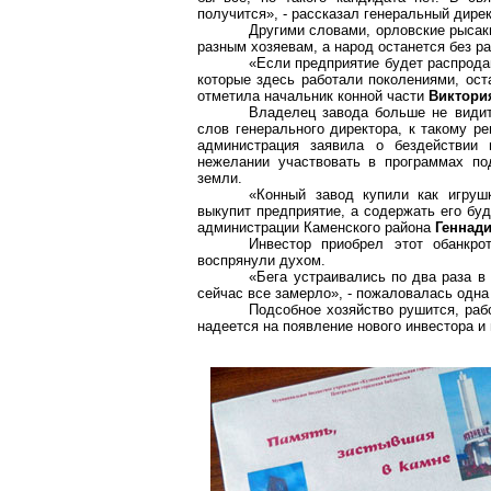
получится», - рассказал генеральный дир
Другими словами, орловские рысаки
разным хозяевам, а народ останется без р
«Если предприятие будет распродан
которые здесь работали поколениями, оста
отметила начальник конной части
Виктори
Владелец завода больше не видит
слов генерального директора, к такому р
администрация заявила о бездействии 
нежелании участвовать в программах по
земли.
«Конный завод купили как игрушк
выкупит предприятие, а содержать его буд
администрации Каменского района
Геннад
Инвестор приобрел этот обанкро
воспрянули духом.
«Бега устраивались по два раза в 
сейчас все замерло», - пожаловалась одна
Подсобное хозяйство рушится, раб
надеется на появление нового инвестора и