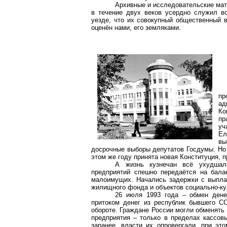
Архивные и исследовательские мат
в течение двух веков усердно служил во
уезде, что их совокупный общественный в
оценён нами, его земляками.
пр
ад
Ко
пр
уч
Ел
вы
досрочные выборы депутатов Госдумы. Но
этом же году принята новая Конституция, п
А жизнь кузнечан всё ухудшал
предприятий спешно передаётся на бала
малоимущих. Начались задержки с выплат
жилищного фонда и объектов социально-ку
26 июля 1993 года – обмен ден
притоком денег из республик бывшего С
обороте. Граждане России могли обменять 
предприятия – только в пределах кассов
заранее, власти их опровергали, при эт