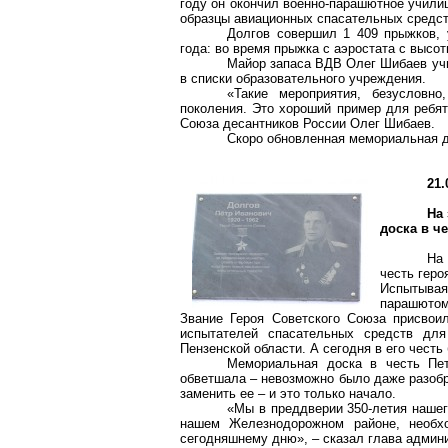
году он окончил военно-парашютное учили
образцы авиационных спасательных средст
Долгов совершил 1 409 прыжков, 
года: во время прыжка с аэростата с высо
Майор запаса ВДВ Олег Шибаев учи
в списки образовательного учреждения.
«Такие мероприятия, безусловн
поколения. Это хороший пример для ребят
Союза десантников России Олег Шибаев.
Скоро обновленная мемориальная д
21.
На
доска в ч
На
честь геро
Испытывая
парашютом
Звание Героя Советского Союза присвои
испытателей спасательных средств для
Пензенской области. А сегодня в его чест
Мемориальная доска в честь Пе
обветшала – невозможно было даже разоб
заменить ее – и это только начало.
«Мы в преддверии 350-летия нашего
нашем Железнодорожном районе, необхо
сегодняшнему дню», – сказал глава админ