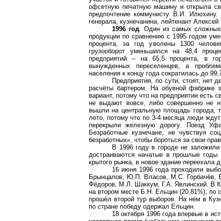
офсетную печатную машину и открыла сво
предпочтение коммунисту В.И. Илюхину. 
генерала, кузнечанина, лейтенант Алексей 
1996 год
. Один из самых сложных 
продукции по сравнению с 1995 годом уме
процента, за год уволены 1300 челове
грузооборот уменьшился на 48,4 проце
предприятий – на 65,5 процента, в го
вынужденных переселенцев, а проблем
населения к концу года сократилась до 99,
Предприятия, по сути, стоят, нет 
расчёты бартером. На обувной фабрике 
вариант, потому что на предприятии есть с
не выдают вовсе, либо совершенно не н
вышли на центральную площадь города, т
лето, потому что по 3-4 месяца люди ждут
перекрыли железную дорогу. Поезд Уфа
Безработные кузнечане, не чувствуя со
безработных», чтобы бороться за свои прав
В 1996 году в городе не заложили
достраиваются начатые в прошлые годы 
крытого рынка, в новое здание переехала д
16 июня 1996 года проходили выбо
Брынцалов, Ю.П. Власов, М.С. Горбачёв, Б
Фёдоров, М.Л. Шаккум, Г.А. Явлинский. В К
на втором месте Б.Н. Ельцин (20,81%), по 
прошёл второй тур выборов. На нём в Куз
по стране победу одержал Ельцин.
18 октября 1996 года впервые в ист