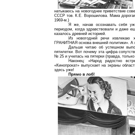
натыкаюсь на новогоднее приветствие сов
СССР тов. К.Е. Ворошилова. Мама дорогая
1969-м.)
Я же, начав осознавать себя у
периодом, когда здравствовали и даже ещ
казалось древней историей.
Из новогодней речи извлекаю 
ГРАНИТНАЯ основа внешней политики». А
Дальше читаю об успешном выполн
пятилетки. Вот почему эта цифра сопутст
№ 25 и училась на пятерки (правда, только
Наконец: «Народ радостно встр
«Кинопрокат» выпускает на экраны област
здесь уже!
Прямо в лоб!