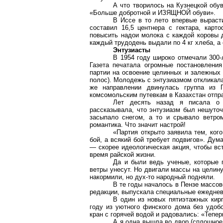
А что творилось на Кузнецкой обу
«Больше добротной и ИЗЯЩНОЙ обуви».
В Иссе в то лето впервые выраст
составил 16,5 центнера с гектара, карт
повысить надои молока с каждой коровы
каждый трудодень выдали по
4 кг
хлеба, а
Энтузиасты
В 1954 году широко отмечали 300
Газета печатала огромные постановлени
партии на освоение целинных и залежных 
полос). Молодежь с энтузиазмом откликала
же направлении двинулась группа из 
комсомольским путевкам в Казахстан отпра
Лет десять назад я писала о 
рассказывала, что энтузиазм был нешуточ
засыпало снегом, а то и срывало ветро
романтика. Что значит настрой!
«Партия открыто заявила тем, ког
бой, а всякий бой требует подвигов». Дум
— скорее идеологическая акция, чтобы вс
время райской жизни.
Да и были ведь ученые, которые 
ветры унесут. Но двигали массы на целину
накормили, но дух-то народный подняли.
В те годы началось в Пензе массо
редакции, выпускала специальные ежедневн
В один из новых пятиэтажных кир
году из уютного финского дома без удоб
кран с горячей водой и радовались: «Тепер
А я одна вышла во двор (сплошное 