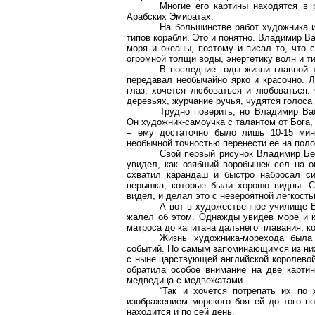
Многие его картины находятся в 
Арабских Эмиратах.
На большинстве работ художника 
типов корабли. Это и понятно. Владимир В
моря и океаны, поэтому и писал то, что 
огромной толщи воды, энергетику волн и т
В последние годы жизни главной т
передавал необычайно ярко и красочно. Л
глаз, хочется любоваться и любоваться.
деревьях, журчание ручья, чудятся голоса 
Трудно поверить, но Владимир Ва
Он художник-самоучка с талантом от Бога
– ему достаточно было лишь 10-15 мин
необычной точностью перенести ее на поло
Свой первый рисунок Владимир Бе
увидел, как озябший воробышек сел на о
схватил карандаш и быстро набросал си
перышка, которые были хорошо видны. С
видел, и делал это с невероятной легкость
А вот в художественное училище В.
жалел об этом. Однажды увидев море и ко
матроса до капитана дальнего плавания, к
Жизнь художника-морехода была
событий. Но самым запоминающимся из них
с ныне царствующей английской королевой
обратила особое внимание на две карти
медведица с медвежатами.
“Так и хочется потрепать их по 
изображением морского боя ей до того по
находится и по сей день.