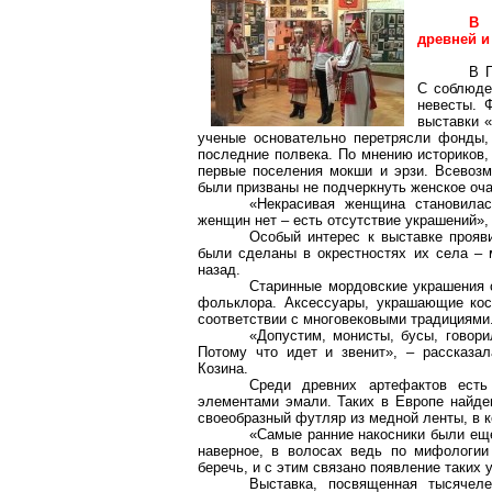
В 
древней и
В 
С соблюде
невесты. 
выставки «
ученые основательно перетрясли фонды, 
последние полвека. По мнению историков,
первые поселения мокши и эрзи. Всевозм
были призваны не подчеркнуть женское оча
«Некрасивая женщина становила
женщин нет – есть отсутствие украшений»,
Особый интерес к выставке прояв
были сделаны в окрестностях их села –
назад.
Старинные мордовские украшения с
фольклора. Аксессуары, украшающие кос
соответствии с многовековыми традициями
«Допустим, монисты, бусы, говор
Потому что идет и звенит», – рассказа
Козина.
Среди древних артефактов есть
элементами эмали. Таких в Европе найден
своеобразный футляр из медной ленты, в 
«Самые ранние накосники были еще 
наверное, в волосах ведь по мифологии
беречь, и с этим связано появление таких
Выставка, посвященная тысячел