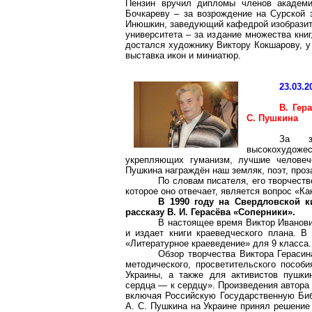
Пензин вручил дипломы членов академи
Бочкареву – за возрождение на Сурской
Инюшкин, заведующий кафедрой изобразите
университета – за издание множества кни
достался художнику Виктору Кокшарову, у
выставка икон и миниатюр.
23.03.2
В. Гер
С. Пушкина
За за
высокохудожес
укрепляющих гуманизм, лучшие человеч
Пушкина награждён наш земляк, поэт, проз
По словам писателя, его творчеств
которое оно отвечает, является вопрос «К
В 1990 году на Свердловской 
рассказу В. И. Герасёва «Соперники».
В настоящее время Виктор Иванови
и издает книги краеведческого плана. 
«Литературное краеведение» для 9 класса.
Обзор творчества Виктора Герасин
методического, просветительского пособ
Украины, а также для активистов пушк
сердца — к сердцу». Произведения автора
включая Российскую Государственную Библ
А. С. Пушкина на Украине принял решение