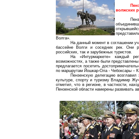
Пен
волжских р
Пен
объединивши
открывшей
представил
Волга».
На данный момент в соглашении уч
бассейне Волги и соседних рек. Они 
российских, так и зарубежных туристов.
На «Интурмаркете» каждый рег
возможностях, а также были представлены
предлагается посетить достопримечательн
по маршрутам Йошкар-Ола - Чебоксары – Каз
Пензенскую делегацию возглавил 
культуре, спорту и туризму Владимир Жуч
отметил, что в регионе, в частности, на
Пензенской области намерены развивать ав