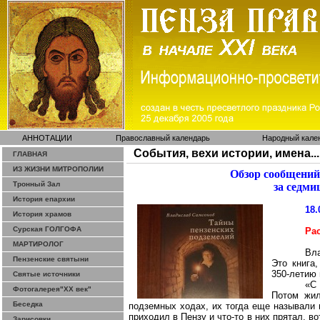
АННОТАЦИИ
Православный календарь
Народный кале
События, вехи истории, имена...
ГЛАВНАЯ
ИЗ ЖИЗНИ МИТРОПОЛИИ
Обзор сообщений
Тронный Зал
за седми
История епархии
18.
История храмов
Сурская ГОЛГОФА
Ра
МАРТИРОЛОГ
Вл
Пензенские святыни
Это книга
350-летию 
Святые источники
«С
Фотогалерея"ХХ век"
Потом жил
Беседка
подземных ходах, их тогда еще называли п
приходил в Пензу и что-то в них прятал, в
Зарисовки