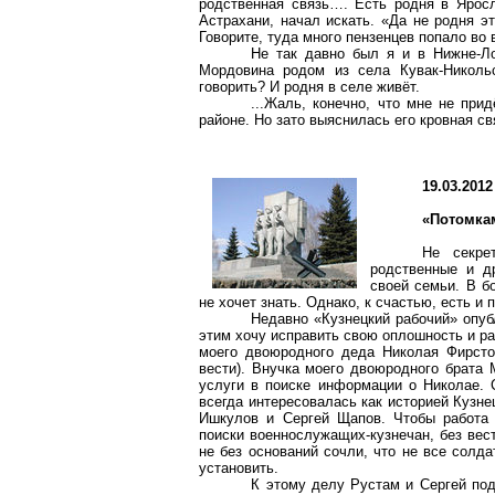
родственная связь…. Есть родня в Яросл
Астрахани, начал искать. «Да не родня эт
Говорите, туда много пензенцев попало во 
Не так давно был я и в Нижне-Л
Мордовина родом из села Кувак-Никольс
говорить? И родня в селе живёт.
...Жаль, конечно, что мне не при
районе. Но зато выяснилась его кровная с
19.03.2012
«Потомка
Не секре
родственные и д
своей семьи. В б
не хочет знать. Однако, к счастью, есть и 
Недавно «Кузнецкий рабочий» опуб
этим хочу исправить свою оплошность и рас
моего двоюродного деда Николая Фирсто
вести). Внучка моего двоюродного брата
услуги в поиске информации о Николае.
всегда интересовалась как историей Кузне
Ишкулов и Сергей Щапов. Чтобы работа 
поиски военнослужащих-кузнечан, без вес
не без оснований сочли, что не все солд
установить.
К этому делу Рустам и Сергей под