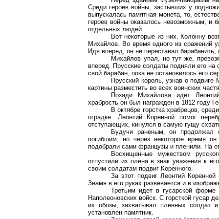
Среди героев войны, застывших у подножи
выпускалась памятная монета, то, естеств
героев войны оказалось невозможным, и б
отдельных людей.
Вот некоторые из них. Колонну во
Михайлов. Во время одного из сражений у
Идя вперед, он не переставал барабанить, 
Михайлов упал, но тут же, превоз
вперед. Прусские солдаты подняли его на 
свой барабан, пока не остановилось его се
Прусский король, узнав о подвиге 
картины разместить во всех воинских част
Позади Михайлова идет Леонтий
храбрость он был награжден в 1812 году Ге
В октябре горстка храбрецов, сред
оградке. Леонтий Коренной помог пере
отступающих, кинулся в самую гущу схватки
Будучи раненым, он продолжал с
погибшим, но через некоторое время он
подобрали сами французы и пленили. На ег
Восхищенные мужеством русско
отпустили из плена в знак уважения к ег
своим солдатам подвиг Коренного.
За этот подвиг Леонтий Коренной
Знамя в его руках развевается и в изображ
Третьим идет в гусарской форме 
Наполеоновских войск. С горсткой гусар д
их обозы, захватывал пленных солдат и
установлен памятник.