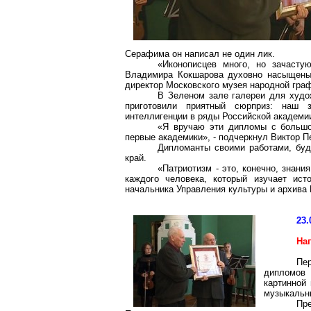
Серафима он написал не один лик.
«Иконописцев много, но зачасту
Владимира Кокшарова духовно насыщены 
директор Московского музея народной граф
В Зеленом зале галереи для худ
приготовили приятный сюрприз: наш з
интеллигенции в ряды Российской академии
«Я вручаю эти дипломы с большой
первые академики», - подчеркнул Виктор П
Дипломанты своими работами, буд
край.
«Патриотизм - это, конечно, знани
каждого человека, который изучает ист
начальника Управления культуры и архива
23.
На
Пе
дипломов 
картинной 
музыкальн
Пр