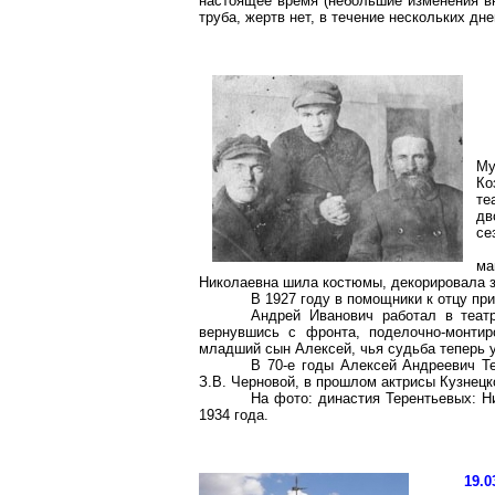
настоящее время (небольшие изменения вн
труба, жертв нет, в течение нескольких д
Му
Ко
те
дв
се
ма
Николаевна шила костюмы, декорировала з
В 1927 году в помощники к отцу пр
Андрей Иванович работал в театр
вернувшись с фронта, поделочно-монтир
младший сын Алексей, чья судьба теперь у
В 70-е годы Алексей Андреевич Т
З.В. Черновой, в прошлом актрисы Кузнецк
На фото: династия Терентьевых: Н
1934 года.
19.0