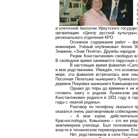
и клеточной биологии Иркутского государ
организацию «Центр русской культуры»
регионального отделения КРО.
Основное содержание работ – физ
инженерия. Учёный опубликовал более 30
Знамени, «Знак Почёта», Дружбы народов.
Рюрик Константинович свободно вл
В свободное время занимается парусным сп
В настоящее время фамилия «Саляе
и мои родственники. Убеждён, что основны
мере, эта фамилия встречалась мне лиш
Посопная Пелетьма нынешнего Лунинского
деревне Покровка нынешнего Камешкирског
Однако до поры до времени я не и
готовить книгу о родном Лунинском ра
Константинович родился в 1931 году в го
годы с «малой родины».
Разговор по телефону оказался п
оказался очень разговорчивым собеседник
– А мои корни, действительно
Краснослободск, Ковылкино – это же рядо
землемерное училище. Был полковником 
власти в техническом перевооружении. Его
Нет, родственников в селе Посопна