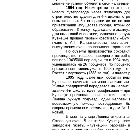
многие не успели обменять свои наличные д
1994 год
. Несмотря ни на что, в 
нового путепровода через железную дор
строительство здания для 4-й школы, стр
возможное, чтобы его развитие не остан
приватизации имущества города, чтобы со
образования. К концу года сдано в эксплу
для налоговой инспекции, кузнечане получи
Кузнецке прошёл первый фестиваль «Бумб
главе с А.Н. Калашниковым пригласил
выступления очень понравились горожанам
Но объёмы производства сократили
производство товаров народного потребл
пошила 10495000 пар обуви, то в 1994 году
уменьшилась на 26 процентов. 45 процент
прожиточного минимума, в 1993 году тако
Растёт смертность (1388 за год), и падает 
1995 год
. Заметных событий нем
Кузнечане начинают активно заниматься
Жильё предприятий передаётся на баланс г
здание 4-й школы, идёт газификация – пр
Кузнецке произошло происшествие, потр
Ленина рухнул подъезд, один человек п
всевозможную помощь пострадавшим: бы
скором времени они вселились в дом № 12
новый.
В мае на улице Ленина открыта ал
Союза-кузнечан. В сентябре Кузнецк по
заводские газеты. «Кузнецкий рабочий» 
участок и готовится перейти печататься 