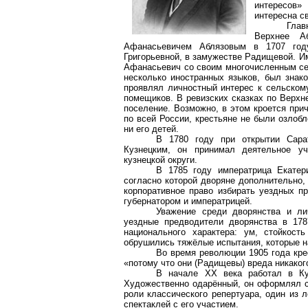
интересов»
интересна с
Глав
Верхнее А
Афанасьевичем Аблязовым в 1707 году
Григорьевной, в замужестве Радищевой. И
Афанасьевич со своим многочисленным се
несколько иностранных языков, был знако
проявлял личностный интерес к сельском
помещиков. В ревизских сказках по Верхн
поселение. Возможно, в этом кроется прич
по всей России, крестьяне не были озлоб
ни его детей.
В 1780 году при открытии Сара
Кузнецким, он принимал деятельное уч
кузнецкой округи.
В 1785 году императрица Екатер
согласно которой дворяне дополнительно,
корпоративное право избирать уездных п
губернатором и императрицей.
Уважение среди дворянства и л
уездные предводители дворянства в 178
национального характера: ум, стойкос
обрушились тяжёлые испытания, которые 
Во время революции 1905 года кре
«потому что они (Радищевы) вреда никаког
В начале XX века работал в Ку
Художественно одарённый, он оформлял с
роли классического репертуара, один из 
спектаклей с его участием.