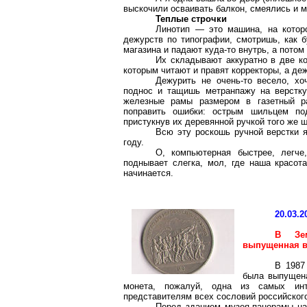
выскочили осваивать балкон, смеялись и 
Теплые строчки
Линотип — это машина, на которо
дежурств по типографии, смотришь, как б
магазина и падают куда-то внутрь, а пото
Их складывают аккуратно в две к
которым читают и правят корректоры, а де
Дежурить не очень-то весело, хо
поднос и тащишь метранпажу на верстку
железные рамы размером в газетный ра
поправить ошибки: острым шильцем по
пристукнув их деревянной ручкой того же 
Всю эту роскошь ручной верстки я
году.
О, компьютерная быстрее, легч
поднывает слегка, мол, где наша красот
начинается.
20.03.2
В Зем
выпущенная в
В 1987
была выпущена
монета, пожалуй, одна из самых инт
представителям всех сословий российског
Перед зданием музея-панорамы на