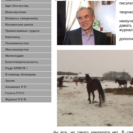
писате
Щит Отечества
творчес
Воин-мученик
Вопросы священнику
неизуч
Воскресная школа
давать
журнал
Православные чудеса
Ковчежец
дополн
Паломничество
Миссионерство
Милосердие
Благотворительность
Ради ХРИСТА !
В помощь болящему
Архив
Альманах П Л
Газета П П С
Журнал П Е В
бы все, но такого кандидата нет. В св