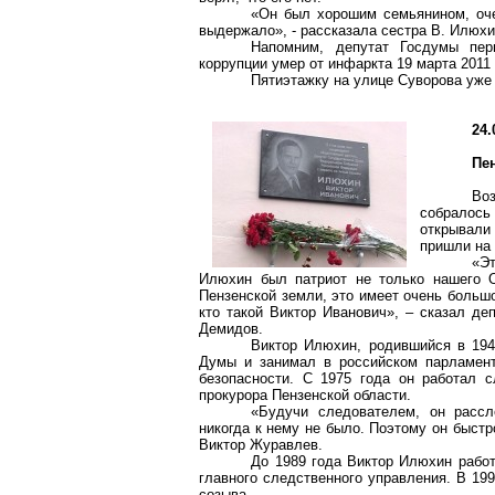
«Он был хорошим семьянином, оче
выдержало», - рассказала сестра В. Илюхи
Напомним, депутат Госдумы пер
коррупции умер от инфаркта 19 марта 2011 
Пятиэтажку на улице Суворова уже
24.
Пе
Во
собралос
открывали
пришли на 
«Э
Илюхин был патриот не только нашего О
Пензенской земли, это имеет очень большо
кто такой Виктор Иванович», – сказал де
Демидов.
Виктор Илюхин, родившийся в 194
Думы и занимал в российском парламент
безопасности. С 1975 года он работал 
прокурора Пензенской области.
«Будучи следователем, он рассл
никогда к нему не было. Поэтому он быст
Виктор Журавлев.
До 1989 года Виктор Илюхин рабо
главного следственного управления. В 19
созыва.