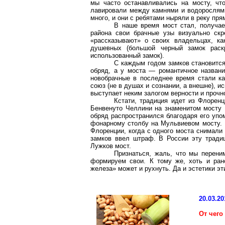
мы часто останавливались на мосту, чт
лавировали между камнями и водорослями.
много, и они с ребятами ныряли в реку прям
В наше время мост стал, получае
района свои брачные узы визуально скр
«рассказывают» о своих владельцах, ка
душевных (большой черный замок раск
использованный замок).
С каждым годом замков становится
обряд, а у моста — романтичное названи
новобрачные в последнее время стали ка
союз (не в душах и сознании, а внешне), и
выступает неким залогом верности и прочн
Кстати, традиция идет из Флорен
Бенвенуто Челлини на знаменитом мосту 
обряд распространился благодаря его упо
фонарному столбу на Мульвиевом мосту. 
Флоренции, когда с одного моста снимали
замков ввел штраф. В России эту тради
Лужков мост.
Признаться, жаль, что мы перени
формируем свои. К тому же, хоть и ран
железа» может и рухнуть. Да и эстетики эт
20.03.20
От чего