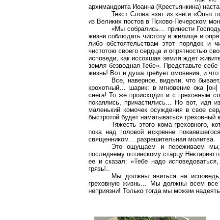
архимандрита Иоанна (Крестьянкина) наст
Текст Слова взят из книги «Опыт 
из Великих постов в Псково-Печерском мон
«Мы собрались… принести Господу
жизни соблюдать чистоту в жилище и опрят
либо обстоятельствам этот порядок и ч
чистотою своего сердца и опрятностью сво
исповеди, как иссохшая земля ждет живите
земля безводная Тебе». Представьте себе
жизнь! Вот и душа требует омовения, и что
Все, наверное, видели, что бывае
крохотный… шарик: в мгновение ока [он] 
снега! То же происходит и с греховным 
покаялись, причастились… Но вот, идя из
маленький комочек осуждения в свое серд
быстротой будет наматываться греховный к
Тяжесть этого кома греховного, к
пока над головой искренне покаявшегос
священником… разрешительная молитва.
Это ощущаем и переживаем мы,
последнему оптинскому старцу Нектарию п
ее и сказал: «Тебе надо исповедоваться,
грязь!..
Мы должны явиться на исповедь,
греховную жизнь… Мы должны всем все п
неприязни! Только тогда мы можем надеять