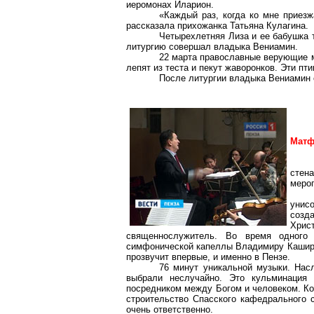
иеромонах Иларион.
«Каждый раз, когда ко мне приезж
рассказала прихожанка Татьяна Кулагина.
Четырехлетняя Лиза и ее бабушка 
литургию совершал владыка Вениамин.
22 марта православные верующие м
лепят из теста и пекут жаворонков. Эти пт
После литургии владыка Вениамин 
Мат
стен
мероп
унисо
созд
Хрис
священнослужитель. Во время одного
симфонической капеллы Владимиру Каширск
прозвучит впервые, и именно в Пензе.
76 минут уникальной музыки. Насл
выбрали неслучайно. Это кульминация 
посредником между Богом и человеком. Ко
строительство Спасского кафедрального с
очень ответственно.