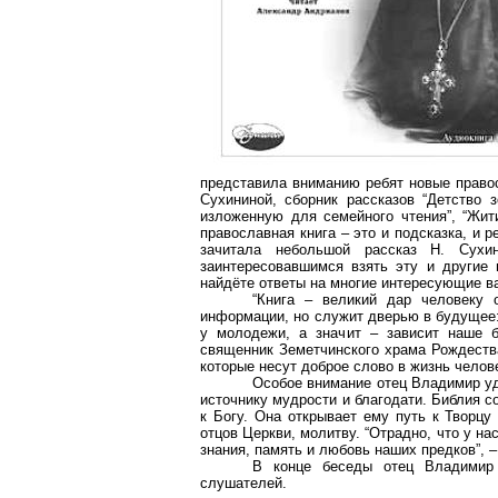
представила вниманию ребят новые правос
Сухининой, сборник рассказов “Детство з
изложенную для семейного чтения”, “Жити
православная книга – это и подсказка, и 
зачитала небольшой рассказ Н. Сухин
заинтересовавшимся взять эту и другие 
найдёте ответы на многие интересующие ва
“Книга – великий дар человеку 
информации, но служит дверью в будущее: о
у молодежи, а значит – зависит наше б
священник Земетчинского храма Рождества
которые несут доброе слово в жизнь челов
Особое внимание отец Владимир уд
источнику мудрости и благодати. Библия с
к Богу. Она открывает ему путь к Творцу
отцов Церкви, молитву. “Отрадно, что у на
знания, память и любовь наших предков”,
В конце беседы отец Владимир 
слушателей.