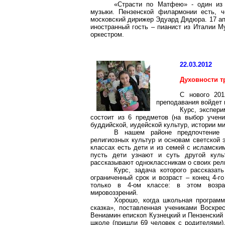
«Страсти по Матфею» - один из 
музыки. Пензенской филармонии есть, ч
московский дирижер Эдуард Дядюра. 17 ап
иностранный гость – пианист из Италии М
оркестром.
22.03.2012
Духовности т
С нового 201
преподавания войдет 
Курс, экспери
состоит из 6 предметов (на выбор учени
буддийской, иудейской культур, истории ми
В нашем районе предпочтение 
религиозных культур и основам светской 
классах есть дети и из семей с исламски
пусть дети узнают и суть другой куль
рассказывают одноклассникам о своих рел
Курс, задача которого рассказат
ограниченный срок и возраст – конец 4-го
только в 4-ом классе: в этом возрас
мировоззрений.
Хорошо, когда школьная программ
сказка», поставленная учениками Воскре
Вениамин епископ Кузнецкий и Пензенский
школе (пришли 69 человек с родителями)