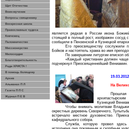
Щит Отечества
Воин-мученик
Вопросы священнику
Воскресная школа
Православные чудеса
является редкая в России икона Божией
Ковчежец
стоящей в полный рост, изображен сосуд с
сообщили в Пензенской и Кузнецкой епархи
Паломничество
Его преосвященству сослужили п
Миссионерство
Бойков и настоятель храма во имя препод
Милосердие
По завершении литургии епископ о
«Каждый христианин должен чаще 
Благотворительность
подчеркнул Преосвященнейший Вениамин.
Ради ХРИСТА !
В помощь болящему
19.03.201
Архив
Альманах П Л
На Велик
Газета П П С
Прошлая 
Журнал П Е В
архипастырским
Кузнецкий Вениам
Чтобы внимать молитвам Владыки 
окрестных деревень Скворечного, Тулытьбы
встречало местное духовенство. Приеха
кафедрального собора.
Служба, которую провел здесь 
исполнена она покаянным и скорбным чувс