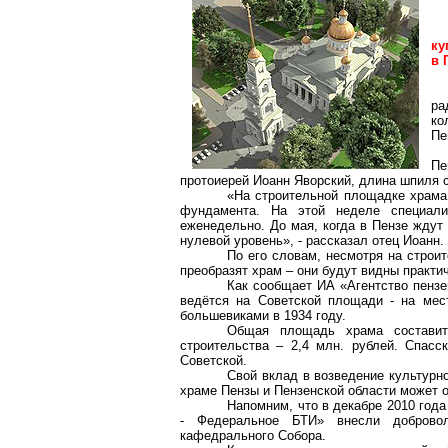
ку
в 
ра
ко
Пе
Пе
протоиерей Иоанн Яворский, длина шпиля 
«На строительной площадке храма
фундамента. На этой неделе специали
еженедельно. До мая, когда в Пензе ждут
нулевой уровень», - рассказал отец Иоанн.
По его словам, несмотря на строи
преобразят храм – они будут видны практи
Как сообщает ИА «Агентство пензе
ведётся на Советской площади - на месте
большевиками в 1934 году.
Общая площадь храма состав
строительства – 2,4 млн. рублей. Спас
Советской.
Свой вклад в возведение культурн
храме Пензы и Пензенской области может 
Напомним, что в декабре 2010 год
- Федеральное БТИ» внесли добровол
кафедрального Собора.