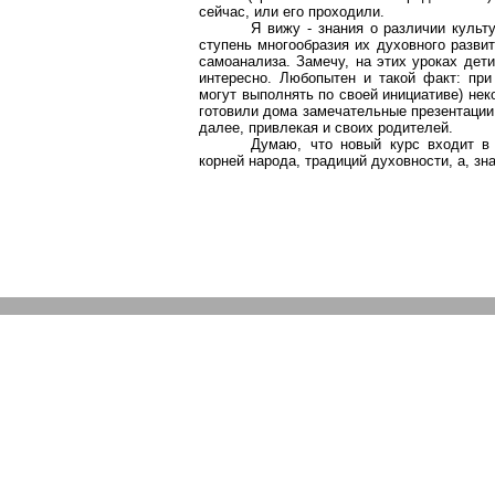
сейчас, или его проходили.
Я вижу - знания о различии культ
ступень многообразия их духовного разви
самоанализа. Замечу, на этих уроках дет
интересно. Любопытен и такой факт: при
могут выполнять по своей инициативе) неко
готовили дома замечательные презентации
далее, привлекая и своих родителей.
Думаю, что новый курс входит в 
корней народа, традиций духовности, а, зн