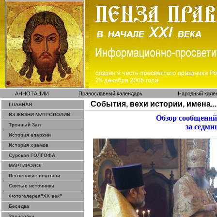
АННОТАЦИИ
Православный календарь
Народный кале
События, вехи истории, имена...
ГЛАВНАЯ
ИЗ ЖИЗНИ МИТРОПОЛИИ
Обзор сообщений
Тронный Зал
за седми
История епархии
История храмов
Сурская ГОЛГОФА
МАРТИРОЛОГ
Пензенские святыни
Святые источники
Фотогалерея"ХХ век"
Беседка
Зарисовки