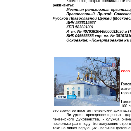
Кроме того, открыт специальный сч
реквизиты
:
Местная религиозная организа
Православный Приход Спасско
Русской Православной Церкви (Москов
ИНН 5836115927
КПП 583601001
Р. сч. № 40703810448000011030 в
БИК 045655635 кор. сч. № 3010181
Основание: «Пожертвование на
село
Голо
жите
гаран
Голов
100 л
это время ее посетил пензенский архипаст
Литургия преждеосвященных да
пензенского духовенства, - служба оче
несколько раз в году. Богослужение строго
таки на лицах верующих - великая духовна