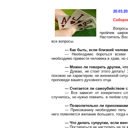
20.03.20
Соборо
Вопрос
проблем широк
Настоятель Вос
все вопросы.
— Как быть, если близкий челов
— Необходимо бороться всеми 
необходимо привести человека в храм, но 
— Можно ли говорить другим, чт
— Думаю, не стоит этого делать! 
похожих ни характером, ни жизненной сит
проповеди вашего духовного отца.
— Считается ли самоубийством с
— Все зависит от конкретного сл
случилось, но нужно помнить: в любом случ
— Позволительно ли прихожанам 
— Прихожанину необходимо петь 
него появляется желание большего, тогда 
— Что делать супругам, если вен
— Постараться не наступить на те ж