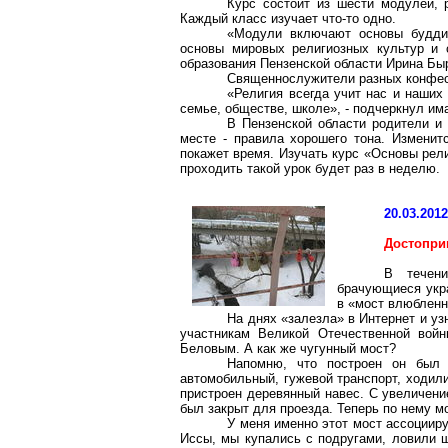
Курс состоит из шести модулей, 
Каждый класс изучает что-то одно.
«Модули включают основы буддийс
основы мировых религиозных культур и 
образования Пензенской области Ирина Бы
Священнослужители разных конфесс
«Религия всегда учит нас и наших 
семье, обществе, школе», - подчеркнул им
В Пензенской области родители и
месте - правила хорошего тона. Изменитс
покажет время. Изучать курс «Основы рели
проходить такой урок будет раз в неделю.
20.03.201
Достопри
В течени
брачующиеся укра
в «мост влюбленн
На днях «залезла» в Интернет и уз
участникам Великой Отечественной войн
Беловым. А как же чугунный мост?
Напомню, что построен он был 
автомобильный, гужевой транспорт, ходил
пристроен деревянный навес. С увеличени
был закрыт для проезда. Теперь по нему м
У меня именно этот мост ассоцииру
Иссы, мы купались с подругами, ловили щ