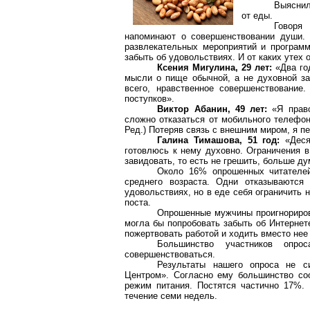
Выяснил
от еды.
Говоря
напоминают о совершенствовании души. 
развлекательных мероприятий и программ
забыть об удовольствиях. И от каких утех 
Ксения Мигулина, 29 лет:
«Два год
мысли о пище обычной, а не духовной з
всего, нравственное совершенствование
поступков».
Виктор Абанин, 49 лет:
«Я право
сложно отказаться от мобильного телефон
Ред.) Потеряв связь с внешним миром, я пе
Галина Тимашова, 51 год:
«Деся
готовлюсь к нему духовно. Ограничения в
завидовать, то есть не грешить, больше ду
Около 16% опрошенных читателе
среднего возраста. Одни отказываются
удовольствиях, но в еде себя ограничить
поста.
Опрошенные мужчины проигнориров
могла бы попробовать забыть об Интернет
пожертвовать работой и ходить вместо нее 
Большинство участников опр
совершенствоваться.
Результаты нашего опроса не с
Центром». Согласно ему большинство со
режим питания. Постятся частично 17%.
течение семи недель.