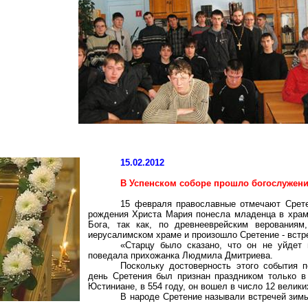
15.02.2012
В Успенском соборе прошло богослужени
15 февраля православные отмечают Срете
рождения Христа Мария понесла младенца в храм,
Бога, так как, по древнееврейским верования
иерусалимском храме и произошло Сретение - встр
«Старцу было сказано, что он не уйдет н
поведала прихожанка Людмила Дмитриева.
Поскольку достоверность этого события п
день Сретения был признан праздником только в
Юстиниане, в 554 году, он вошел в число 12 велик
В народе Сретение называли встречей зимы