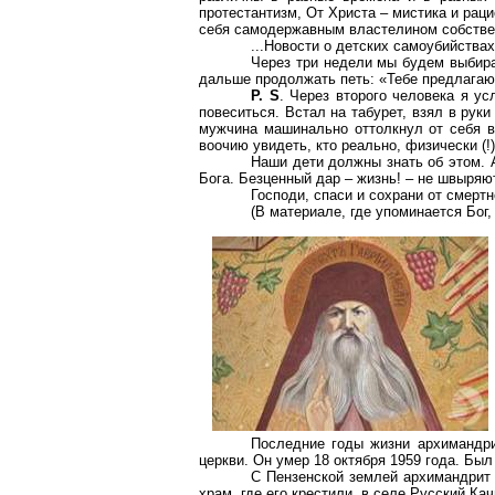
протестантизм, От Христа – мистика и рац
себя самодержавным властелином собствен
...Новости о детских самоубийства
Через три недели мы будем выбира
дальше продолжать петь: «Тебе предлагают
P. S
. Через второго человека я у
повеситься. Встал на табурет, взял в рук
мужчина машинально оттолкнул от себя ве
воочию увидеть, кто реально, физически (!
Наши дети должны знать об этом. А
Бога. Безценный дар – жизнь! – не швыряю
Господи, спаси и сохрани от смертн
(В материале, где упоминается Бог,
Последние годы жизни архимандри
церкви. Он умер 18 октября 1959 года. Бы
С Пензенской землей архимандрит 
храм, где его крестили, в селе Русский Ка