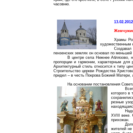
часовню.
13.02.201
Жемчужин
Храмы Ро
художественным о
Создавал
пензенских землях он основал по меньшей 
В центре села Нижнее Аблязово, 
пропорции и гармонии, характерным для
Архитектурный стиль относится к типу цен
Строительство церкви Рождества Христова
придел – в честь Покрова Божией Матери, 
На основании постановления Совет
Все
которого в 
сохранились
резные узо
находящаяс
Надо
ХVIII веке
прихожан.
Дол
жителей не 