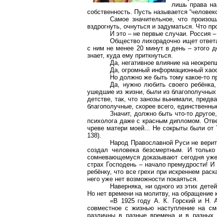
лишь права на
собственность. Пусть называется “человек
Самое значительное, что произош
вздрогнуть, очнуться и задуматься. Что пр
И это – не первые случаи. Россия 
Общество лихорадочно ищет ответа:
с ним не менее 20 минут в день – этого д
знает, куда ему приткнуться.
Да, негативное влияние на неокреп
Да, огромный информационный хаос
Но должно же быть тому какое-то п
Да, нужно любить своего ребёнка,
ушедшие из жизни, были из благополучных 
детстве, так, что занозы вынимали, предв
благополучные, скорее всего, единственные
Значит, должно быть что-то другое
психолога даже с красным дипломом. Ответ
чреве матери моей... Не сокрыты были от 
138).
Народ Православной Руси не верит 
создал человека безсмертным. И только
сомневающемуся доказывают сегодня уже н
страх Господень – начало премудрости! И 
ребёнку, что все грехи при искреннем рас
него уже нет возможности покаяться.
Наверняка, ни одного из этих дете
Но нет времени на молитву, на обращение к
«В 1925 году А. К. Горский и Н.
совместное с жизнью наступление на сме
различны в разные времена и в разных 