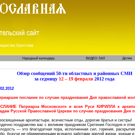
Народный календарь
ВИДЕО-ЗАЛ
Детям
Обзор сообщений 50-ти областных и районных СМИ
за седмицу
12 – 19 февраля
2012 года
.02.2012
триаршее послание по случаю празднования Дня православной мо
СЛАНИЕ Патриарха Московского и всея Руси КИРИЛЛА к архип
адам Русской Православной Церкви по случаю празднования Дня 
еосвященные архипастыри, всечестные отцы, дорогие братья и сестры!
рдечно поздравляю вас с великим праздником Сретения Господня и от
лодость — это благодатная пора, исполненная сил, горения, раскрыти
ибо, будучи не обремененными всецело заботами зрелой жизни, юноши и