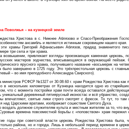
2
а Поволжья – на кузнецкой земле
ждества Христова в с. Нижнее Аблязово и Спасо-Преображения Госп
собенностям ансамбль и являются истинным сокровищем нашего края.
 эти храмы Григорий Афанасьевич Аблязов, прадед знаменитого пис
мере три села и три храма.
на возвышении, привлекает взгляды проезжающих каменная церковь, п
 русских мастеров зодчества, вписывающаяся в окружающий пейзаж. 
трического ярусного храма, получившего название «восьмерик на четве
 было завершено в 1725 году. Это трёхпрестольная церковь с главны
левый – во имя преподобного Александра Свирского).
а министров РСФСР №1327 от 30.08.60 г. храм Рождества Христова как 
го в нескольких километрах от Кузнецка находится одно из старейши
том, что с момента постройки храм почти всегда оставался действующи
 уникальный деревянный пятиярусный иконостас и всё убранство, созда
ры впечатляют, святые лики строго смотрят с фресок. То тут, то там
я над Царскими вратами, изображает сошествие Святого Духа.
 воздать должное служителям культа и местным жителям за то, что вну
. Суровые времена повсеместной борьбы с «поповством» храм пережил 
гие годы при советской власти церковь Рождества Христова была, 
только района, но и города. Лишь в небольшой период времени в церкв