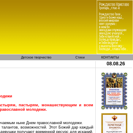
Детское творчество
Стихи
КОНТАКТЫ
08.08.26
лодежи
астырям, пастырям, монашествующим и всем
православной молодежи.
мечаемым ныне Днем православной молодежи.
я талантов, возможностей. Этот Божий дар каждый
 девушки получают временной ресурс для исканий,