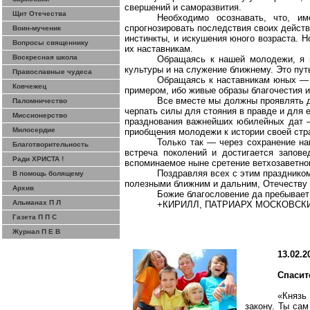
свершений и саморазвития.
Щит Отечества
Необходимо осознавать, что, и
спрогнозировать последствия своих действ
Воин-мученик
инстинкты, и искушения юного возраста. Н
Вопросы священнику
их наставникам.
Воскресная школа
Обращаясь к нашей молодежи, я 
культуры и на служение ближнему. Это пу
Православные чудеса
Обращаясь к наставникам юных — в
Ковчежец
примером, ибо живые образы благочестия 
Все вместе мы должны проявлять д
Паломничество
черпать силы для стояния в правде и для 
Миссионерство
празднования важнейших юбилейных дат —
Милосердие
приобщения молодежи к истории своей стр
Только так — через сохранение н
Благотворительность
встреча поколений и достигается запов
Ради ХРИСТА !
вспоминаемое ныне сретение ветхозаветно
Поздравляя всех с этим празднико
В помощь болящему
полезными ближним и дальним, Отечеству 
Архив
Божие благословение да пребывает
Альманах П Л
+КИРИЛЛ, ПАТРИАРХ МОСКОВСКИ
Газета П П С
Журнал П Е В
13.02.2
Спасит
«Князь
закону. Ты са