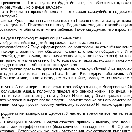
 грешников. – Что ж, пусть их будет больше, – злобно шипит адвокат 
ом разумным”, но о душе забудет»
ло в России на прошлой неделе – это серия самоубийств подростко
оисходит?!
– Святая Русь! – вышла на первое место в Европе по количеству детских
 что делать?! Психологов в школу! Родителям следить, в какой социал
остаточно, чтобы спасти жизнь ребёнка. Такое ощущение, что взрослый
шие души происходит через социальные сети.
, обрушившийся на детей, порождает хаос в их головах.
ротиводействие? Табу, сформировавшее родителей, но отменённое кем-т
 находить время с ним общаться, следить, с кем он общается в Инте
семей, где их любили, где с ними общались, и где не было конфликтов.
арительно отмачивая спину. Но Алёша после такой экзекуции и такого 
 чада в семье, с лёгкостью прыгнули в ад.
, что должно пресекать даже саму мысль о самоубийстве! И не надо ли
 один: это «что-то» – вера в Бога. В Того, Кто подарил тебе жизнь: «И
Тебя кости мои, когда я созидаем был в тайне, образуем во глубине у
в Бога. А если верит, то не верит в загробную жизнь, в Воскресение. О
 ослушание Адама положило предел его земной жизни. Но душа чел
е только святые отцы, но и учёные. И они же, учёные, делают вывод
что человек выберет после смерти – зависит только от него самого: в
каянии Господь простит своему любимому творению? И только один грех
й родители не приводили в Церковь. У нас есть время на всё: на телев
 Богу.
 А. Сетницкий в работе “Смертебожество” пришли к выводу, что “воо
рть, или индифферентное (безразличное, равнодушное – Л. С.) отст
странах. Исторический же путь отступления схематически выглядит 