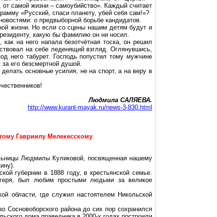
, от самой жизни – самоубийство». Каждый считает
амму «Русский, спаси планету, убей себя сам!»?
 новостями: о предвыборной борьбе кандидатов.
ной жизни. Но если со сцены нашим детям будут и
Президенту, какую бы фамилию он ни носил.
 как на него напала безотчётная тоска, он решил
вствовал на себе леденящий взгляд. Оглянувшись,
под него табурет. Господь попустил тому мужчине
я за его безсмертной душой.
 делать основные усилия, не на спорт, а на веру в
ечественников!
Людмила САЛЯЕВА.
http://www.kurant-mayak.ru/news-3-830.html
ятому Гавриилу Мелекесскому
ельницы Людмилы Куликовой, посвященная нашему
ину).
кой губернии в 1888 году, в крестьянской семье.
геря, был любим простыми людьми за великое
кой области, где служил настоятелем Никольской
во Сосновоборского района до сих пор сохранился
ельского дома праведника в 2000-х годах построили