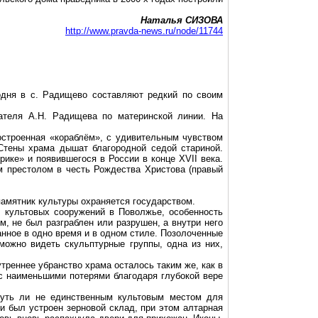
Наталья СИЗОВА
http://www.pravda-news.ru/node/11744
одня в с. Радищево составляют редкий по своим
ателя А.Н. Радищева по материнской линии. На
остроенная «кораблём», с удивительным чувством
Стены храма дышат благородной седой стариной.
рике» и появившегося в России в конце ХVII века.
м престолом в честь Рождества Христова (правый
памятник культуры охраняется государством.
х культовых сооружений в Поволжье, особенность
м, не был разграблен или разрушен, а внутри него
нное в одно время и в одном стиле. Позолоченные
 можно видеть скульптурные группы, одна из них,
треннее убранство храма осталось таким же, как в
с наименьшими потерями благодаря глубокой вере
чуть ли не единственным культовым местом для
и был устроен зерновой склад, при этом алтарная