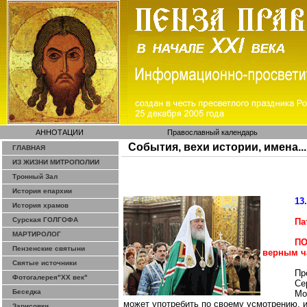
АННОТАЦИИ
Православный календарь
События, вехи истории, имена...
ГЛАВНАЯ
ИЗ ЖИЗНИ МИТРОПОЛИИ
Тронный Зал
История епархии
13
История храмов
Сурская ГОЛГОФА
Па
МАРТИРОЛОГ
ПО
Пензенские святыни
верным ч
Святые источники
Пр
Фотогалерея"ХХ век"
Се
Беседка
Мо
может употребить по своему усмотрению, 
Зарисовки