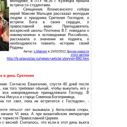
молодежи, в ПТУ №26 г. Кузнецка прошла
встреча со студентами.
Священник Вознесенского собора
иерей Максим Мальцев рассказал молодым
людям о празднике Сретения Господня, о
встрече Бога в своих сердцах, о
православной вере. Преподаватель
воскресной школы Плоткина В.Г. поведала о
новомучениках и исповедниках Российских,
рассказала о значении их подвига, о
необходимости помнить историю своей
Родины
Автор:
o.Maksim
в 15/02/2012
Другие новости
этого автора
http://k-pravoslav.ru/news+article.storyid+880.htm
е в день Сретения
ние. Согласно Евангелию, спустя 40 дней после
 как того требовал обычай, чтобы выкупить его у
м, все новорожденные принадлежали Господу. В
еча Иисуса и старца Симеона-Богоприимца.
а тот свет, пока не встретится с Господом», -
очти пятьсот лет вызывала у богословов споры,
 начале VI века. А при византийском императоре
их торжеств Православной Церкви.
 с весной. Считалось, что если в этот день вьюга