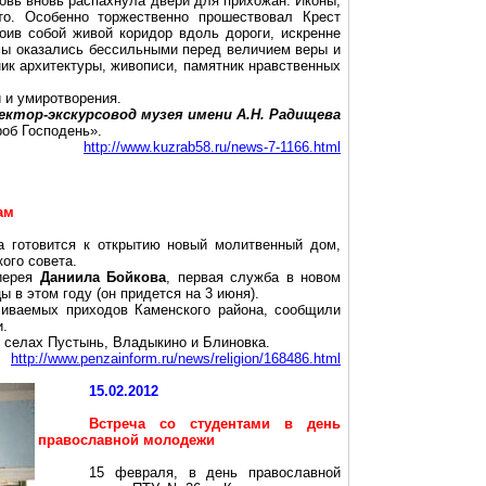
ковь вновь распахнула двери для прихожан. Иконы,
о. Особенно торжественно прошествовал Крест
оив собой живой коридор вдоль дороги, искренне
мы оказались бессильными перед величием веры и
ник архитектуры, живописи, памятник нравственных
 и умиротворения.
ектор-экскурсовод музея имени А.Н. Радищева
роб Господень».
http://www.kuzrab58.ru/news-7-1166.html
ам
а готовится к открытию новый молитвенный дом,
ого совета.
 иерея
Даниила Бойкова
, первая служба в новом
 в этом году (он придется на 3 июня).
ливаемых приходов Каменского района, сообщили
и.
 селах Пустынь, Владыкино и Блиновка.
http://www.penzainform.ru/news/religion/168486.html
15.02.2012
Встреча со студентами в день
православной молодежи
15 февраля, в день православной