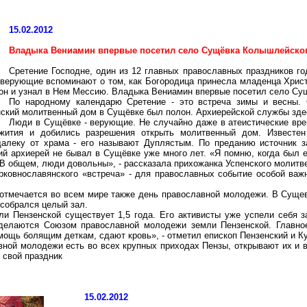
15.02.2012
Владыка Вениамин впервые посетил село Сущёвка Колышлейско
Сретение Господне, один из 12 главных православных праздников год
 верующие вспоминают о том, как Богородица принесла младенца Христ
он и узнал в Нем Мессию. Владыка Вениамин впервые посетил село Су
По народному календарю Сретение - это встреча зимы и весны. 
ский молитвенный дом в Сущёвке был полон. Архиерейской службы здес
Люди в Сущёвке - верующие. Не случайно даже в атеистические вре
жития и добились разрешения открыть молитвенный дом. Известен
далеку от храма - его называют Дуплястым. По преданию источник з
й архиерей не бывал в Сущёвке уже много лет. «Я помню, когда был 
 В общем, люди довольны», - рассказала прихожанка Успенского молитв
ерковнославянского «встреча» - для православных событие особой важ
 отмечается во всем мире также день православной молодежи. В Суще
собрался целый зал.
и Пензенской существует 1,5 года. Его активисты уже успели себя 
е делаются Союзом православной молодежи земли Пензенской. Главно
мощь болящим деткам, сдают кровь», - отметил епископ Пензенский и К
ной молодежи есть во всех крупных приходах Пензы, открывают их и 
 свой праздник
15.02.2012