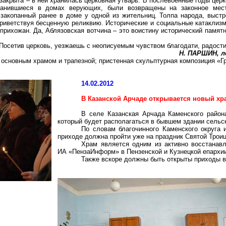
закрыта – в ней хранилась церковная утварь. В послевоенные годы цер
анившиеся в домах верующих, были возвращены на законное мест
 закопанный ранее в доме у одной из жительниц. Толпа народа, выстр
приветствуя бесценную реликвию. Исторические и социальные катаклиз
прихожан. Да, Аблязовская вотчина – это воистину исторический памят
осетив церковь, уезжаешь с неописуемым чувством благодати, радости
Н. ПАРШИН, л
 основным храмом и трапезной; пристенная скульптурная композиция «Г
14.02.2012
В Казанской Арчаде открывается новый хр
В селе Казанская Арчада Каменского район
который будет располагаться в бывшем здании сельск
По словам благочинного Каменского округа
приходе должна пройти уже на праздник Святой Троицы
Храм является одним из активно восстанав
ИА «ПензаИнформ» в Пензенской и Кузнецкой епархи
Также вскоре должны быть открыты приходы в