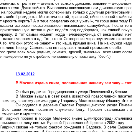
ионализм, от религии – атеизм, от всякого долженствования – аморализм
ного тела. Душа забыта. Выполняем навязанную нам дьявольскую прогр
х на прошлой неделе могли соперничать только с другими рейтинговыми
ть себе Президента. Мы хотим сытой, красивой, обеспеченной стабиль
 бросить курить? А я тебе предлагаю себя убить!», то грош цена тому 
слышала историю несостоявшегося пензенского самоубийцы. После того,
и приготовленную петлю и уже подвёл под подбородок, как спиной почу
рёвку. В тот самый момент, когда человекоубийца от века выбил из-
) толкает человека в ад. Тот, кто от Сотворения мира неутомимо охотитс
 то, что они этого не знают – это наша прямая вина! Не на кружки надо
т в лицо Творцу. Самовольно не нарушают Божий промысел о себе.
ого греха всех моих родных, близких, друзей, знакомых, всех моих соот
 я намеренно не употребляю неправильную приставку "бес-".)
13.02.2012
В Москве издана книга, посвященная нашему земляку – св
Он был родом из Городищенского уезда Пензенской губернии.
В Москве вышла в свет книга известной православной писат
земляку, святому архимандриту Гавриилу Мелекесскому (Иоанну Игошк
Он родился в деревне Садовка Городищенского уезда Пензенс
Всю свою жизнь посвятил служению Богу. Прошел сталинские ла
смирение и мужество.
т Гавриил провел в городе Мелекесс (ныне Димитровоград) Ульяновс
л причислен к лику святых Русской Православной Церкви в 2002 году.
Гавриил связан не только фактом рождения в Садовке. В селе Сырeсе
чим он учился в школе. В Кузнецке жил во время войны. На месте родит