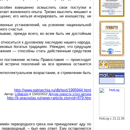
пособен взвешенно осмыслить свои поступки и
ватает жизненного опыта. Трезво мыслить мешают и
ценно; его нельзя игнорировать, ни юношеству, ни
венных установлений, на усвоение национальной
ого счастья.
зываю, прежде всего, во всем быть им достойным
 относиться к духовному наследию нашего народа,
вековых богатых традициях. Убежден, что грядущие
ажения — способны стать действенным средством
рез постижение истины Православия — происходит
ой встречи поколений на все времена останется
интеллектуальном возрастании, в стремлении быть
http://www.patriarchia.ru/db/text/1995944.html
Автор:
o.Maksim
в 13/02/2012
Другие новости этого автора
http://k-pravoslav.ru/news+article.storyid+879.htm
HotLog с 21.11.06
ремён первородного греха они принадлежат аду по
х первородный, – был ему ответ. Ему оставляются