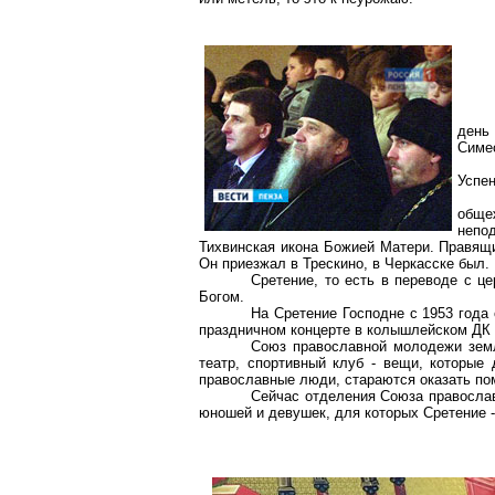
день
Симе
Успен
обще
непо
Тихвинская икона Божией Матери. Правящи
Он приезжал в Трескино, в Черкасске был.
Сретение, то есть в переводе с ц
Богом.
На Сретение Господне с 1953 года
праздничном концерте в колышлейском ДК 
Союз православной молодежи земл
театр, спортивный клуб - вещи, которы
православные люди, стараются оказать по
Сейчас отделения Союза православ
юношей и девушек, для которых Сретение -