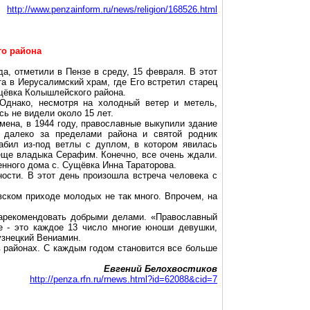
http://www.penzainform.ru/news/religion/168526.html
го района
а, отметили в Пензе в среду, 15 февраля. В этот
а в Иерусалимский храм, где Его встретил старец
щёвка Колышлейского района.
Однако, несмотря на холодный ветер и метель,
ь не видели около 15 лет.
мена, в 1944 году, православные выкупили здание
 далеко за пределами района и святой родник
абил из-под ветлы с дуплом, в котором явилась
еще владыка Серафим. Конечно, все очень ждали.
енного дома с. Сущёвка Инна Тараторова.
ности. В этот день произошла встреча человека с
вском приходе молодых не так много. Впрочем, на
зарекомендовать добрыми делами. «Православный
е - это каждое 13 число многие юноши девушки,
узнецкий Вениамин.
в районах. С каждым годом становится все больше
Евгений Белохвостиков
http://penza.rfn.ru/rnews.html?id=62088&cid=7