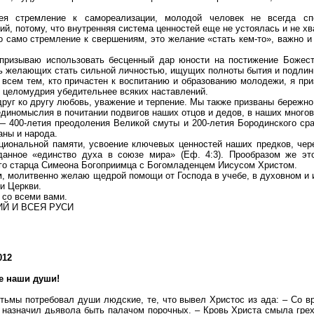
мея стремление к самореализации, молодой человек не всегда с
ий, потому, что внутренняя система ценностей еще не устоялась и не х
о само стремление к свершениям, это желание «стать кем-то», важно и 
призываю использовать бесценный дар юности на постижение Божест
ть желающих стать сильной личностью, ищущих полноты бытия и подлинн
сем тем, кто причастен к воспитанию и образованию молодежи, я при
и целомудрия убедительнее всяких наставлений.
руг ко другу любовь, уважение и терпение. Мы также призваны бережно
единомыслия в почитании подвигов наших отцов и дедов, в наших много
 400-летия преодоления Великой смуты и 200-летия Бородинского ср
аны и народа.
ациональной памяти, усвоение ключевых ценностей наших предков, че
еданное «единство духа в союзе мира» (Еф. 4:3). Прообразом же эт
го старца Симеона Богоприимца с Богомладенцем Иисусом Христом.
м, молитвенно желаю щедрой помощи от Господа в учебе, в духовном и 
и Церкви.
 со всеми вами.
Й И ВСЕЯ РУСИ
012
е наши души!
 тьмы потребовал души людские, те, что вывел Христос из ада: – Со в
м назначил дьявола быть палачом порочных. – Кровь Христа смыла гре