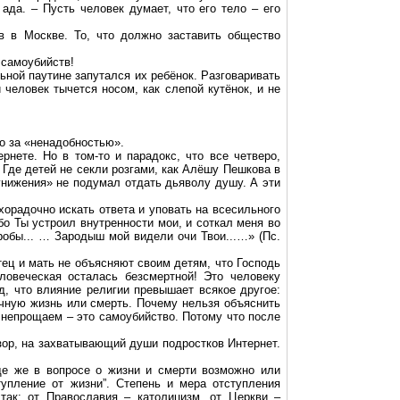
ада. – Пусть человек думает, что его тело – его
в в Москве. То, что должно заставить общество
 самоубийств!
ьной паутине запутался их ребёнок. Разговаривать
 человек тычется носом, как слепой кутёнок, и не
о за «ненадобностью».
рнете. Но в том-то и парадокс, что все четверо,
 Где детей не секли розгами, как Алёшу Пешкова в
«унижения» не подумал отдать дьяволу душу. А эти
хорадочно искать ответа и уповать на всесильного
бо Ты устроил внутренности мои, и соткал меня во
тробы... … Зародыш мой видели очи Твои...…» (Пс.
тец и мать не объясняют своим детям, что Господь
овеческая осталась безсмертной! Это человеку
, что влияние религии превышает всякое другое:
ечную жизнь или смерть. Почему нельзя объяснить
 непрощаем – это самоубийство. Потому что после
изор, на захватывающий души подростков Интернет.
бще же в вопросе о жизни и смерти возможно или
упление от жизни”. Степень и мера отступления
так: от Православия – католицизм, от Церкви –