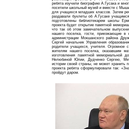
ребята изучили биографию А.Гусака и мно
посетили школьный музей и вместе с
Мыши
для учащихся младших классов. Затем реб
раздавали буклеты об А.Гусаке учащимс
подготовлены библиотекарем школы Ерм
проекта будет открытие памятной мемориал
что так об этом замечательном выпускни
нашего поселка, гости, приезжающие в 
администрации
Мокшанского
района Друж
Сергей начальник Управления образован
родители учащихся, учителя. Огромное 
жителям нашего поселка, оказавшим ма
изготовления памятной мемориальной д
Нелюбиной
Юлии,
Дудченко
Сергею,
Ме
истории своей страны, не может хранить п
проекта ребята сформулировали так: «Зна
пройдут даром.