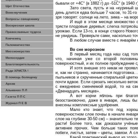
бывали от +4С° (в
1882 г
) до -51С° (в
1940 г
Щит Отечества
Зато света, пусть и на «куриный ш
день длится едва больше 7 часов, то 31-го
Воин-мученик
зря говорят: солнце на лето, зима – на мор
Вопросы священнику
И ещё в этом месяце множество с
Воскресная школа
трясти плодовые деревья: слегка потрясёш
урожаю. Если 13-го, в конце старого Нового
Православные чудеса
не увидишь. Проверьте сами, насколько т
Ковчежец
В любом случае вместе с январём 
Паломничество
Во сне морозном
Миссионерство
В первый месяц года наш сад тол
Милосердие
что, начиная уже со второй половин
поверхностный, и их полное пробуждение 
Благотворительность
И хотя внешне это никак не проявл
Ради ХРИСТА !
и, как ни странно, начинается подготовка…
пыльников и скрученные спиралькой цветк
В помощь болящему
почти вдвое. Если срезать несколько веток
Архив
с ежедневно сменяемой водой, то на с
Альманах П Л
«Двенадцать месяцев».
А вот корни яблонь при благоп
Газета П П С
безостановочно, даже в январе, лишь бы
Журнал П Е В
внесены комплексные удобрения.
Мало кто знает, что под хоро
поверхностном слое почвы в начале января
слое на глубине 30-
50 см
) – значительно т
расти! Более того, как доказали учёные
активнее прочих. Чем больше таких поя
побеги, листья, затем – цветы, завязи. А с
Какой практический вывод из этого