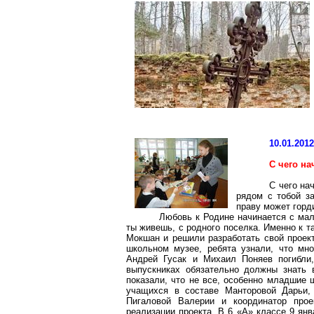
10.01.201
С чего н
С чего на
рядом с тобой з
праву может горд
Любовь к Родине начинается с мало
ты живешь, с родного поселка. Именно к 
Мокшан и решили разработать свой проек
школьном музее, ребята узнали, что мн
Андрей Гусак и Михаил
Поняев
погибли,
выпускниках обязательно должны знать 
показали, что не все, особенно младшие 
учащихся в составе
Манторовой
Дарьи,
Пигаловой
Валерии и координатор про
реализации проекта. В 6 «А» классе 9 ян