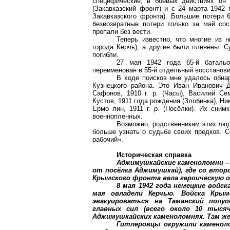
специфические, в боевых действиях он 
(Закавказский фронт) и с 24 марта 1942 
Закавказского фронта). Большие потери 
безвозвратные потери только за май со
пропали без вести.
Теперь известно, что многие из
города Керчь), а другие были пленены. С
погибли.
27 мая 1942 года 65-й баталь
переименован в 55-й отдельный восстанов
В ходе поисков мне удалось обна
Кузнецкого района. Это Иван Иванович Д
Сафонов,
1910 г
. р. (Часы), Василий С
Кустов, 1911 года рождения (
Злобинка
), Н
Ермо
лин
,
1911 г
. р. (Посёлки). Их сним
военнопленных.
Возможно, родственникам этих люд
больше узнать о судьбе своих предков. С
рабочий».
Историческая справка
Аджимушкайские
каменоломни – 
от посёлка
Аджимушкай
), где со вто
Крымского фронта вела героическую 
8 мая 1942 года немецкие войс
мая овладели Керчью. Войска Кры
эвакуироваться на Таманский полу
главных сил (всего около 10 тысяч
Аджимушкайских
каменоломнях. Там же
Гитлеровцы окружили каменоло