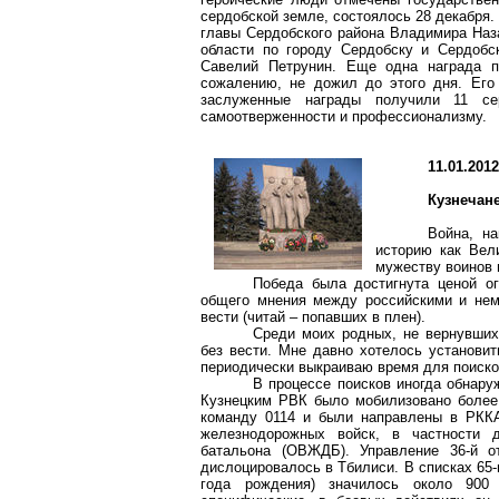
сердобской
земле, состоялось 28 декабря. 
главы
Сердобского
района Владимира
Наз
области по городу Сердобску и
Сердобс
Савелий Петрунин. Еще одна награда пр
сожалению, не дожил до этого дня. Его
заслуженные награды получили 11
се
самоотверженности и профессионализму.
11.01.201
Кузнечан
Война, н
историю как Вел
мужеству воинов 
Победа была достигнута ценой ог
общего мнения между российскими и нем
вести (читай – попавших в плен).
Среди моих родных, не вернувших
без вести. Мне давно хотелось установит
периодически выкраиваю время для поисков
В процессе поисков иногда обнару
Кузнецким РВК было мобилизовано более 
команду 0114 и были направлены в РККА
железнодорожных войск, в частности д
батальона (ОВЖДБ). Управление 36-й о
дислоцировалось в Тбилиси. В списках 6
года рождения) значилось около 900