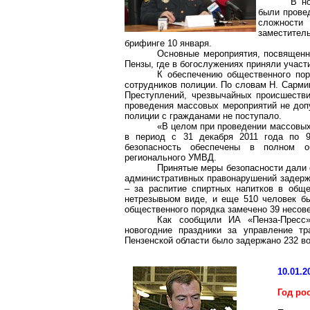
В н
были провед
сложности
заместител
брифинге 10 января.
Основные мероприятия, посвященн
Пензы, где в богослужениях приняли участи
К обеспечению общественного пор
сотрудников полиции. По словам Н.
Сарми
Преступлений, чрезвычайных происшеств
проведения массовых мероприятий не доп
полиции с гражданами не поступало.
«В целом при проведении массовых
в период с 31 декабря 2011 года по 9
безопасность обеспечены в полном о
регионального УМВД.
Принятые меры безопасности дали 
административных правонарушений задержан
– за распитие спиртных напитков в общ
нетрезывыом
виде, и еще 510 человек бы
общественного порядка замечено 39 несов
Как сообщили ИА «Пенза-Пресс
новогодние праздники за управление тр
Пензенской области было задержано 232 
10.01.2
Год ро