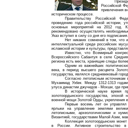
Презид
Российской Фе
привлечения в
историческом процессе.
Правительству Российской Фед
проведению года российской истории, ут
основных мероприятий на 2012 год. К
рекомендовано осуществлять необходимые
Указ вступил в силу со дня его подписания
Нет никаких сомнений в том, что 
интеллектуальной среде российских мусу
исламской истории и культуры, представл
Известно, что Всемирный конгре
Всероссийского Сабантуя в селе Средня
региона есть места, хранящие следы более
Одним из важнейших политических
века, в период высшего расцвета Золот
государства, являлся средневековый горо
Согласно летописным источникам 
Мухаммад
Узбек. Между 1312-1313 годам
улуса династии
джучидов
-
Мохши
, где пр
В исторической науке время п
золотоордынского государства, эпохой 
военной мощи Золотой Орды, укрепления е
Первые восемь лет он управлял 
ярлыки на управление землями велики
летописными, археологическими и нуми
Византией, государствами Малой Азии,
ма
Коллекция золотоордынских монет 
в России. Активное строительство