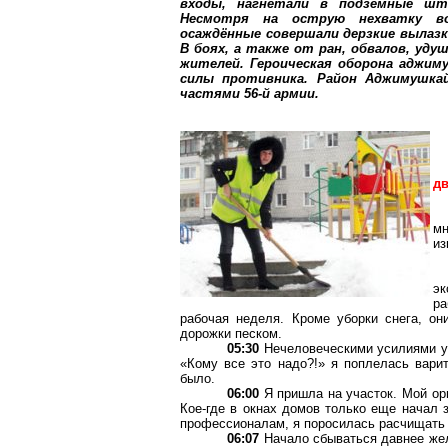
входы, нагнетали в подземные шт
Несмотря на острую нехватку во
осаждённые совершали дерзкие вылазк
В боях, а также от ран, обвалов, уд
жителей. Героическая оборона
аджиму
силы противника. Район
Аджимушкай
частями 56-й армии.
д
мн
из
эк
ра
рабочая неделя. Кроме уборки снега, о
дорожки песком.
05:30
Нечеловеческими усилиями уд
«Кому все это надо?!» я поплелась варит
было.
06:00
Я пришла на участок. Мой орг
Кое-где в окнах домов только еще начал 
профессионалам, я поросилась расчищать 
06:07
Начало сбываться давнее жел