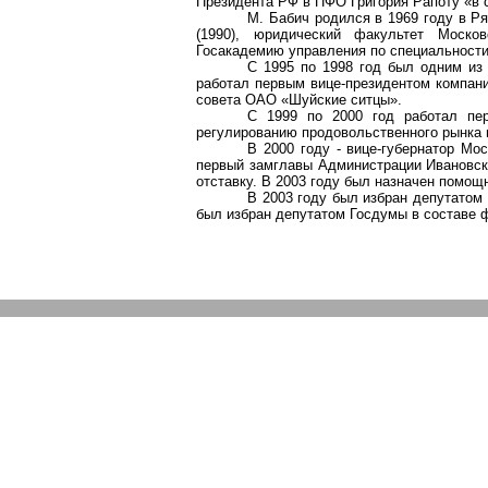
Президента РФ в ПФО Григория
Рапоту
«в 
М. Бабич родился в 1969 году в Р
(1990), юридический факультет Москов
Госакадемию
управления по специальности
С 1995 по 1998 год был одним из
работал первым вице-президентом компан
совета ОАО «Шуйские ситцы».
С 1999 по 2000 год работал пер
регулированию продовольственного рынка 
В 2000 году - вице-губернатор Мос
первый
замглавы
Администрации Ивановско
отставку. В 2003 году был назначен помощ
В 2003 году был избран депутатом 
был избран депутатом Госдумы в составе 