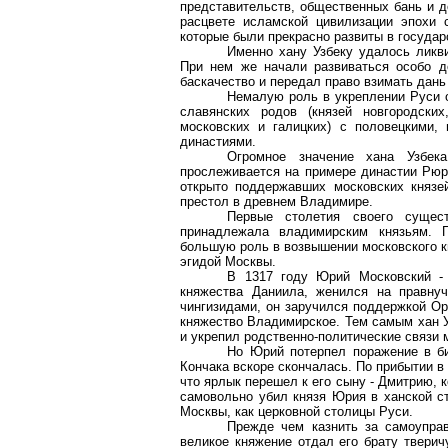
представительств, общественных бань и 
расцвете исламской цивилизации эпохи 
которые были прекрасно развиты в госуда
Именно хану Узбеку удалось ликв
При нем же начали развиваться особо д
баскачество
и передал право взимать дань
Немалую роль в укреплении Руси о
славянских родов (князей новгородских,
московских и
галицких
) с половецкими,
династиями.
Огромное значение хана Узбека
прослеживается на примере династии Рюр
открыто поддержавших московских князе
престол в древнем Владимире.
Первые столетия своего суще
принадлежала владимирским князьям. 
большую роль в возвышении московского к
эгидой Москвы.
В 1317 году Юрий Московский - 
княжества Даниила, женился на правну
чингизидами
, он заручился поддержкой Ор
княжество Владимирское. Тем самым хан У
и укрепил родственно-политические связи
Но Юрий потерпел поражение в би
Кончака
вскоре скончалась. По прибытии в 
что ярлык перешел к его сыну - Дмитрию, к
самовольно убил князя Юрия в ханской ст
Москвы, как церковной столицы Руси.
Прежде чем казнить за самоуправ
великое княжение отдал его брату
тверич