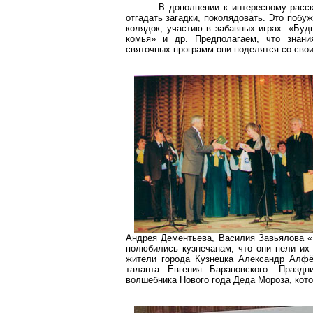
В дополнении к интересному расск
отгадать загадки,
поколядовать
. Это побу
колядок, участию в забавных играх: «Буд
комья» и др. Предполагаем, что знани
святочных программ они поделятся со сво
Андрея Дементьева, Василия Завьялова «
полюбились
кузнечанам
, что они пели их
жители города Кузнецка Александр Алф
таланта Евгения Барановского. Праздн
волшебника Нового года Деда Мороза, кот