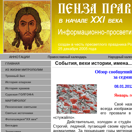
АННОТАЦИИ
Православный календарь
Народный кале
События, вехи истории, имена...
ГЛАВНАЯ
ИЗ ЖИЗНИ МИТРОПОЛИИ
Обзор сообщений
Тронный Зал
за седми
История епархии
08.01.201
История храмов
Сурская ГОЛГОФА
Январь г
МАРТИРОЛОГ
Своё наз
Пензенские святыни
всегда изобража
его прозвали в
Святые источники
«
стужайло
».
Фотогалерея"ХХ век"
Действительно, холоден и студён
Беседка
Строгий
, ледяной, пугающий своим круты
аномалиями. За прошедшие годы метеонаб
Зарисовки