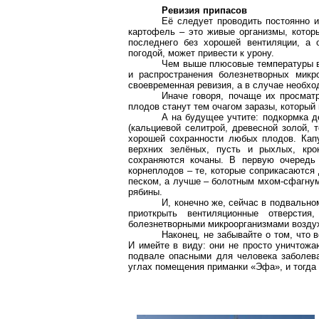
Ревизия припасов
Её следует проводить постоянно и
картофель – это живые организмы, которы
последнего без хорошей вентиляции, а 
погодой, может привести к урону.
Чем выше плюсовые температуры в
и распространения болезнетворных микро
своевременная ревизия, а в случае необхо
Иначе говоря, почаще их просмат
плодов станут тем очагом заразы, который 
А на будущее учтите: подкормка 
(кальциевой селитрой, древесной золой, 
хорошей сохранности любых плодов. Кап
верхних зелёных, пусть и рыхлых, кр
сохраняются кочаны. В первую очередь
корнеплодов – те, которые соприкасаются
песком, а лучше – болотным мхом-сфагнум
рябины.
И, конечно же, сейчас в подвальн
приоткрыть вентиляционные отверстия
болезнетворными микроорганизмами воздух
Наконец, не забывайте о том, что
И имейте в виду: они не просто уничтожа
подвале опасными для человека заболева
углах помещения приманки «Эфа», и тогда 