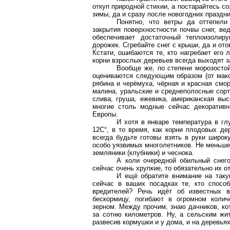
откуп природной стихии, а постарайтесь со
зимы, да и сразу после новогодних праздни
Понятно, что ветры да оттепел
закрытия поверхностности почвы снег, ве
обеспечивает достаточный теплоизолир
дорожек. Сгребайте снег с крыши, да и ото
Кстати, ошибаются те, кто нагребает его 
корни взрослых деревьев всегда выходят з
Вообще же, по степени морозостой
оцениваются следующим образом (от макс
рябина и черёмуха, чёрная и красная сморо
малина, уральские и
среднеполосные
сорт
слива, груша, ежевика, американская выс
многие столь модные сейчас декоративн
Европы.
И хотя в январе температура в гл
12С°, в то время, как корни плодовых де
всегда будьте готовы взять в руки широк
особо уязвимых многолетников. Не меньше
земляники (клубники) и чеснока.
А коли очередной обильный снег
сейчас очень хрупкие, то обязательно их 
И ещё обратите внимание на таку
сейчас в ваших посадках те, кто спосо
вредителей? Речь идёт об известных в
бескормицу, погибают в огромном коли
зерном. Между прочим, знаю дачников, ко
за сотню километров. Ну, а сельским жи
развесив кормушки и у дома, и на деревьях