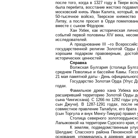
после того, когда в 1327 году в Твери вс
была перебита, восстание жестоко подави
московский князь Иван
Калита
, который, 
50-тысячное войско, Тверское княжеств
Литву, а после просил в Орде помиловани
вместе с сыном Фёдором.
Хан Узбек, как историческая лич
событий первой половины XIV века, несом
исследователей.
А празднование III –го Всероссий
государственной религии Золотой Орды 
хорошим подарком правоверным, досто
исторических ценностей.
Справка
Волжская
Булгария
(столица Булга
среднем Поволжье и бассейне Камы. Госсо
21 мая памятной даты - День официальног
Государство Золотая Орда (Улус
Д
годах.
Фамильное древо хана Узбека в
расширивший территорию Золотой Орды д
сына Чингисхана). С 1266 по 1282 годы у
сын
Джучи
). В 1287-1291 годах, после 
совместное правление
Талабуги
, его брата
(сын
Торгула
и внук
Менгу-Тимура
) правил
Столица северного золотоордынск
Лапыжовкой
на территории Сурского края, 
К землям, подведомственным ул
Шелдаис
Спасского района Пензенской о
основания, упоминались в древних актах