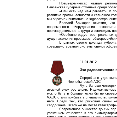
Премьер-министр назвал регио
Пензенская губерния отмечена среди обла
«Нам есть над чем работать. В п
развитие промышленности и сельского хозя
мы обратили внимание на здравоохранение 
Василий Бочкарев отметил, что 
современного оборудования позволил
производительность труда и омолодить пе
«Особенно радует рост реальных до
душу населения превышает общероссийский
В рамках своего доклада губерна
совершенствования системы оценок эффек
11.01.2012
Эхо радиоактивного 
Сердобчане
удостоили
Чернобыльской АЭС.
Чуть больше четверти 
атомной электростанции. Радиоактивном
могло быть и больше, если бы не своевр
ЧАЭС стали прибывать специалисты, коман
него. Среди тех, кто рисковал своей 
сердобчане
. Всего же на месте катастрофы
Современное общество до сих пор 
уважением относится к его ликвидаторам
героические люди отмечены государстве