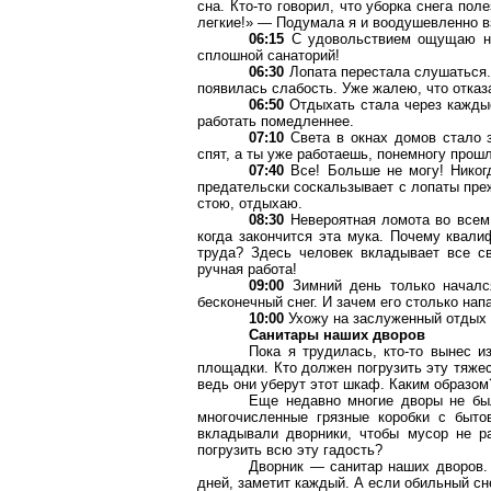
сна. Кто-то говорил, что уборка снега пол
легкие!» — Подумала я и воодушевленно в
06:15
С удовольствием ощущаю на 
сплошной санаторий!
06:30
Лопата перестала слушаться. 
появилась слабость. Уже жалею, что отказа
06:50
Отдыхать стала через каждые
работать помедленнее.
07:10
Света в окнах домов стало з
спят, а ты уже работаешь, понемногу прошл
07:40
Все! Больше не могу! Никог
предательски соскальзывает с лопаты пре
стою, отдыхаю.
08:30
Невероятная ломота во всем 
когда закончится эта мука. Почему квал
труда? Здесь человек вкладывает все с
ручная работа!
09:00
Зимний день только начался
бесконечный снег. И зачем его столько нап
10:00
Ухожу на заслуженный отдых с
Санитары наших дворов
Пока я трудилась, кто-то вынес 
площадки. Кто должен погрузить эту тяже
ведь они уберут этот шкаф. Каким образом
Еще недавно многие дворы не бы
многочисленные грязные коробки с быто
вкладывали дворники, чтобы мусор не р
погрузить всю эту гадость?
Дворник — санитар наших дворов. 
дней, заметит каждый. А если обильный сн