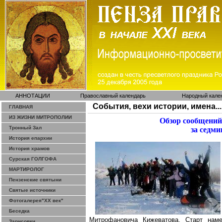
АННОТАЦИИ
Православный календарь
Народный кале
События, вехи истории, имена...
ГЛАВНАЯ
ИЗ ЖИЗНИ МИТРОПОЛИИ
Обзор сообщений
Тронный Зал
за седми
История епархии
История храмов
Сурская ГОЛГОФА
МАРТИРОЛОГ
Пензенские святыни
Святые источники
Фотогалерея"ХХ век"
Беседка
Митрофановича
Кижеватова
. Старт нам
Зарисовки