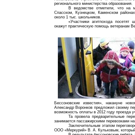
регионального министерства образования.
В ведомстве отметили, что на 
Спасском, Кузнецком, Каменском района
около 1 тыс. школьников.
«Участники
агитпохода
посетят шк
окажут практическую помощь ветеранам Ве
Бессоновские
известия», накануне ново
Александр Воронков предложил своему пе
возможность оплаты в 2012 году проезда 
Та провела предварительные пере
занимается пассажирскими перевозками на
Заключительным этапом переговоро
ООО «Меркурий» В. А. Кульковым, который
В результате
бессоновские
ребята,