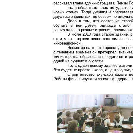
рассказал глава администрации
г
. Пензы Р
Если областным властям удастся 
новых стенах. Тогда ученики и преподава
двух гостеприимных, но совсем не школьн
Дело в том, что состояние стар
обучать в ней детей, однажды стало п
разъехались в разные строения, расположе
В июле 2010 года старое здание, 
этом месте торжественно заложили первы
инновационной.
Несмотря на то, что проект для но
с течением времени он претерпел значит
министерства образования, педагогов и р
одной из лучших в области.
«Благодаря новому зданию жител
Это будет не просто школа, а центр культу
Строительство
ахунской
школы вед
Работы финансируются за счет федерально