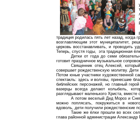
традиция родилась пять лет назад, когда 
возглавляющим этот муниципалитет, реш
церковь восстанавливать, и проводить у
Теперь, спустя годы, эта традиционная ёл
Детки от года до семи обязатель
готовит праздничное музыкальное сопров
Священник отец Алексей, который
совершает рождественскую молитву. Дети 
Потом юные участники художественной с
спектакль: здесь и волхвы, принесшие бла
библейских персонажей, но главный герой
вазерцы
всегда делают колыбель, котор
разглядывают маленького Христа, вместе 
А потом веселый Дед Мороз и Снег
можно поплясать, покружиться в новог
вдоволь, дети получили рождественские по
Такие же ёлки прошли во всех се
глава районной администрации Александр 