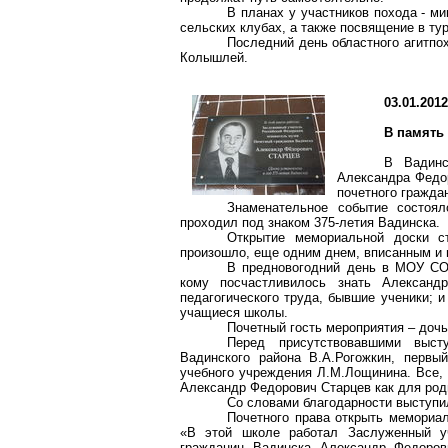
В планах у участников похода - м
сельских клубах, а также посвящение в тур
Последний день областного
агитпо
Колышлей
.
03.01.201
В память
В
Вадинс
Александра Фед
почетного гражда
Знаменательное событие состоял
проходил под знаком 375-летия Вадинска.
Открытие мемориальной доски 
произошло, еще одним днем, вписанным и
В предновогодний день в МОУ С
кому посчастливилось знать Александ
педагогического труда, бывшие ученики; и 
учащиеся школы.
Почетный гость мероприятия – доч
Перед присутствовавшими выст
Вадинского
района В.А.Рогожкин, перв
учебного учреждения
Л.М.Лощинина
. Все,
Александр Федорович
Старцев
как для род
Со словами благодарности выступи
Почетного права открыть мемориа
«В этой школе работал Заслуженный уч
гражданин Вадинска Александр Федорови