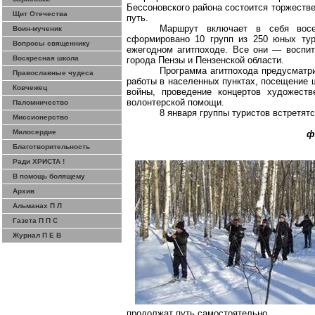
Бессоновского
района состоится торжестве
Щит Отечества
путь.
Маршрут включает в себя восе
Воин-мученик
сформировано 10 групп из 250 юных тур
Вопросы священнику
ежегодном
агитпоходе
. Все они — воспит
Воскресная школа
города Пензы и Пензенской области.
Программа
агитпохода
предусматри
Православные чудеса
работы в населенных пунктах, посещение 
Ковчежец
войны, проведение концертов художеств
волонтерской помощи.
Паломничество
8 января группы туристов встретят
Миссионерство
Милосердие
ф
Благотворительность
Ради ХРИСТА !
В помощь болящему
Архив
Альманах П Л
Газета П П С
Журнал П Е В
продолжат путь самостоятельно.