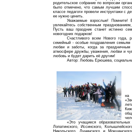
родительское собрание по вопросам орган
было отмечено, что самым лучшим спосо
классе педагоги провели инструктажи с де
ее нужно ценить.
Уважаемые взрослые! Помните! 
увлекайтесь собственным празднованием,
Пусть ваш праздник станет истинно се
новогодних подарков!
Счастливого всем Нового года, р
семейный - особые поздравления семья
любви и заботы, когда за праздничным
атмосфере дружбы, уважения, любви и чув
любовь и будет дарить её другим!
Автор: Любовь Ерюшева, социальн
на
«Зв
ле
Киж
общ
чел
«Это учащиеся образовательных 
Лопатинского,
Иссинского
,
Колышлейског
Никольского,
Лунинского
и
Мокшанского