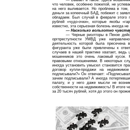
что человек, особенно пожилой, не успев
на него выливается. Но проблема в том,
деньги за копеечный БАД, побежит с заяв
обладаем. Был случай в феврале этого г
рублей «чудо-очки», которые якобы «га
известно, эта серьезная болезнь иногда н
— Насколько вольготно чувств
— Черные риэлторы в Пензе дейст
оргпреступности УМВД уже направлено
деятельность которой была пресечена в
фигуранта уже были привлечены к ответ
случаев в нашей практике хватает, ведь
мошенников это очень лакомый кусок. 
правовыми отношениями. В некоторых слу
иногда установить умысел становится пра
договор купли-продажи на недвижимо
подписывали?» Он отвечает: «Подписывал»
зачем подписывали? А иногда потерпевши
палату, и у него даже мысли не возник
собственности на недвижимость! В итоге ч
за 20 тысяч рублей, хотя до этого он прож