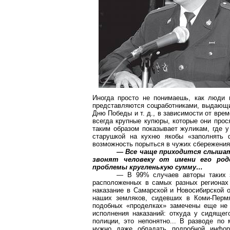
Иногда просто не понимаешь, как люди 
представляются соцработниками, выдающи
Дню Победы и т. д., в зависимости от вре
всегда крупные купюры, которые они прос
таким образом показывает жуликам, где у
старушкой на кухню якобы «заполнять ф
возможность порыться в чужих сбережения
— Все чаще приходится слышат
звонят человеку от имени его род
проблемы кругленькую сумму…
— В 99% случаев авторы таких 
расположенных в самых разных регионах 
наказание в Самарской и Новосибирской о
наших земляков, сидевших в Коми-Пермя
подобных «проделках» замечены еще не 
исполнения наказаний: откуда у сидящег
полиции, это непонятно... В разводе по
нужно даже обладать подробной инфор