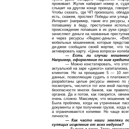
проживает. Жулик набирает номер и, судя
слышит на другом конце провода, говорит
Чтобы сказать, где ЧП произошло, облад
есть, скажем, проспект Победы или улица
Интернет (например, такие его ресурсы, 
попавшему в беду, преступники использ
происхождение попавших в их руки средс
зачисляют деньги на названные преступни
и через ресурсы «Яндекс-деньги», «Ве
мобильных мошенников, которые предста
ди-джеи сообщали своей жертве, что та
активировать карту. «Цена вопроса» колеб
— Есть ли случаи мошенни
Например, оформление по ним кредит
— Можно констатировать, что этот
актуальной на заре «дикого» капитализма
клиентом. Но за прошедшие 5 — 10 лет 
данных, позволяющие судить о платежеспо
разработаны целые ресурсы именно по 
посмотреть, числится тот или иной паспор
безопасности многих банков, как правил
органов. Да и потом, как говорится, овчи
очень сложно. Максимум, что мошенник м
Была проблема, когда на утраченные пас
документы и при получении грузов, когда
а ограничиваются копиями. Но чаще всег
личности.
— Как часто наши земляки по
сулящих исцеление от всех недугов?
— Бывает и такое. Здесь мошенник