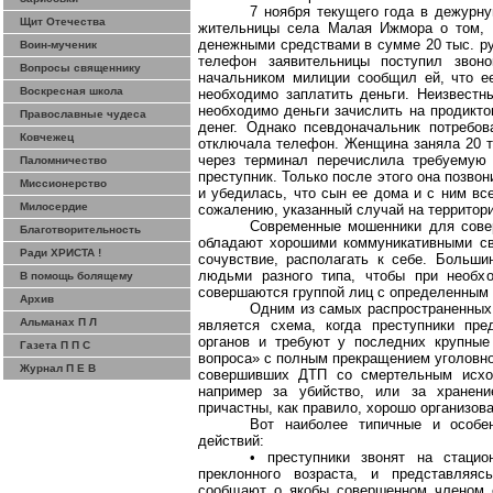
7 ноября текущего года в дежурн
Щит Отечества
жительницы села Малая Ижмора о том, 
денежными средствами в сумме 20 тыс. ру
Воин-мученик
телефон заявительницы поступил звоно
Вопросы священнику
начальником милиции сообщил ей, что е
Воскресная школа
необходимо заплатить деньги. Неизвестн
необходимо деньги зачислить на продикто
Православные чудеса
денег. Однако псевдоначальник потребо
Ковчежец
отключала телефон. Женщина заняла 20 ты
через терминал перечислила требуемую
Паломничество
преступник. Только после этого она позв
Миссионерство
и убедилась, что сын ее дома и с ним вс
Милосердие
сожалению, указанный случай на территори
Современные мошенники для совер
Благотворительность
обладают хорошими коммуникативными сво
Ради ХРИСТА !
сочувствие, располагать к себе. Больш
людьми разного типа, чтобы при необхо
В помощь болящему
совершаются группой лиц с определенным
Архив
Одним из самых распространенных 
Альманах П Л
является схема, когда преступники пре
органов и требуют у последних крупные
Газета П П С
вопроса» с полным прекращением уголовно
Журнал П Е В
совершивших ДТП со смертельным исход
например за убийство, или за хранени
причастны, как правило, хорошо организов
Вот наиболее типичные и особе
действий:
• преступники звонят на стаци
преклонного возраста, и представляяс
сообщают о якобы совершенном членом с