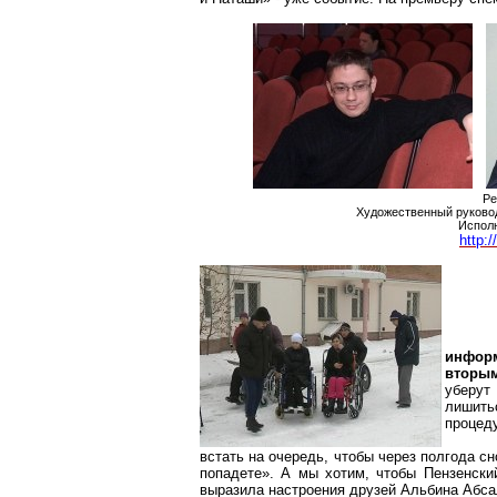
Ре
Художественный руковод
Исполн
http:
информ
вторым
уберут
лишить
процед
встать на очередь, чтобы через полгода сн
попадете». А мы хотим, чтобы Пензенский
выразила настроения друзей Альбина Абса