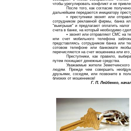
чтобы урегулировать конфликт и не привле
После того, как согласие получено
дальнейшем передаются инициатору прест
• преступники звонят или отпр
сотрудником рекламной фирмы, банка ил
"выигрыше" и предлагают оплатить налог 
счета в банке, на который необходимо сде
• звонят или отправляют СМС на т
или счет мобильного телефона заблоки
представляясь сотрудником банка или т
сотовом телефоне или банкомате якобы
перечисляются на счет мошенника или его 
Преступники, как правило, выби
путем похищают денежные средства.
Уважаемые жители Земетчинского 
людям. Прежде чем совершить необдум
друзьями, соседям, или позвоните в пол
близких от мошенников!
Г. П. Лейбенко, на