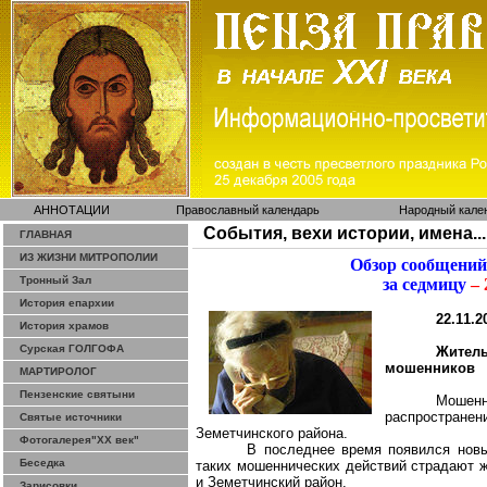
АННОТАЦИИ
Православный календарь
Народный кале
События, вехи истории, имена...
ГЛАВНАЯ
ИЗ ЖИЗНИ МИТРОПОЛИИ
Обзор сообщений
Тронный Зал
за седмицу
– 
История епархии
22.11.2
История храмов
Сурская ГОЛГОФА
Жител
мошенников
МАРТИРОЛОГ
Пензенские святыни
Мошенн
распростране
Святые источники
Земетчинского района.
Фотогалерея"ХХ век"
В последнее время появился новы
Беседка
таких мошеннических действий страдают ж
и Земетчинский район.
Зарисовки