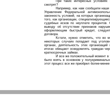
При таких интересных условиях 
смотрят?
Например, как нам сообщили наши 
Управление Федеральной антимонополь
законность условий, на которых организа
того, как организации, специализирующие
судебных исков по неуплате процентов.
выводу об отсутствии признаков наруше
оформляющим быстрый кредит, следует
договора.
Кстати, нужно отметить, что во 
некоторых случаях попадает под уголовн
органах, деятельность этих организаций
итогах обещают осведомлять граждан чере
краткосрочных займах.
И все же положительный момент в т
было взять в основном у полукриминальн
этот процесс все же приобрел более-менее