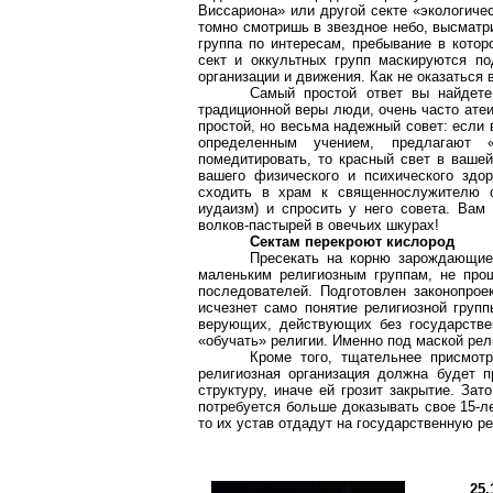
Виссариона» или другой секте «экологиче
томно смотришь в звездное небо, высматр
группа по интересам, пребывание в котор
сект и оккультных групп маскируются по
организации и движения. Как не оказаться 
Самый простой ответ вы найдете
традиционной веры люди, очень часто ате
простой, но весьма надежный совет: если 
определенным учением, предлагают «
помедитировать, то красный свет в ваше
вашего физического и психического здо
сходить в храм к священнослужителю о
иудаизм) и спросить у него совета. Вам
волков-пастырей в овечьих шкурах!
Сектам перекроют кислород
Пресекать на корню зарождающие
маленьким религиозным группам, не про
последователей. Подготовлен законопрое
исчезнет само понятие религиозной груп
верующих, действующих без государстве
«обучать» религии. Именно под маской рел
Кроме того, тщательнее присмот
религиозная организация должна будет 
структуру, иначе ей грозит закрытие. За
потребуется больше доказывать свое 15-л
то их устав отдадут на государственную р
25.