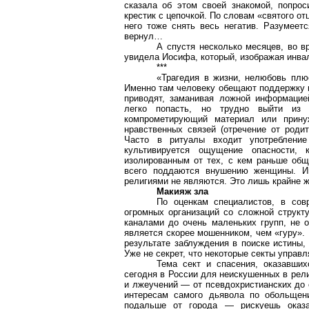
сказала об этом своей знакомой, попро
крестик с цепочкой. По словам «святого от
него тоже снять весь негатив. Разумеет
вернул…
А спустя несколько месяцев, во в
увидела Иосифа, который, изображая инв
***
«Трагедия в жизни, нелюбовь плю
Именно там человеку обещают поддержку и 
приводят, заманивая ложной информацие
легко попасть, но трудно выйти из 
компрометирующий материал или прину
нравственных связей (отречение от родит
Часто в ритуалы входит употребление
культивируется ощущение опасности, 
изолированным от тех, с кем раньше общ
всего поддаются внушению женщины. Ин
религиями не являются. Это лишь крайне ж
Макияж зла
По оценкам специалистов, в со
огромных организаций со сложной струк
каналами до очень маленьких групп, не 
является скорее мошенником, чем «гуру».
результате заблуждения в поиске истины
Уже не секрет, что некоторые секты упра
Тема сект и спасения, оказавших
сегодня в России для неискушенных в рел
и лжеучений — от псевдохристианских до о
интересам самого дьявола по обольщен
подальше от города — рискуешь оказа