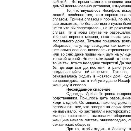
заботой... Во время самого «лечения» он
домой необыкновенно уставшая, измученна
То, что внушалось Иосифом, вско
людей, особенно тех, кого хорошо знала
сглазом. Причем сглазом и порчей, по об
все знакомые, но больше всего нужно был
не то что бы запрещалось, но не рекомен
сглаза. Ни в коем случае не разрешалось
течение первого месяца, пока считалис
молельного дома. Татьяне пришлось взять
общалась, на улицу выходила как можно
несколько сеансов появилась отрешенност
или во сне: даже привычный шум на улице
толстой стеной. Но все-таки какой-то неот
то не так, что-то неладное творится! Да з
бы дотащиться до постели, а рано утр
поддававшийся объяснению: Татьяна, 
отказывалась ходить в «святой дом» одн
сопровождала, хотя той уже давно Иосиф
женщину и спасло.
Неожиданное спасение
Однажды Ирина Петровна выпроси
родственники. Пришлось дать разрешение
ходить одной. Оставшись, наконец, дома н
вспоминать все, что говорил на своих бес
не вызывало, но заставляли насторожитьс
манера креститься, толкование общеизв
женщина начала листать энциклопедию, от
сектантских обществ!
Про то, чтобы ходить к Иосифу, т