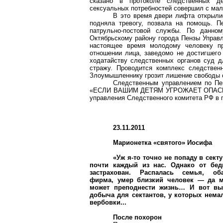
сказано в протоколе следственных д
сексуальных потребностей совершил с мал
В это время двери лифта открыли
подняла тревогу, позвала на помощь. П
патрульно-постовой службы. По данно
Октябрьскому району города Пензы Управ
настоящее время молодому человеку пр
отношении лица, заведомо не достигшего 
ходатайству следственных органов суд 
стражу. Проводится комплекс следствен
Злоумышленнику грозит лишение свободы ср
Следственным управлением по Пен
«ЕСЛИ ВАШИМ ДЕТЯМ УГРОЖАЕТ ОПАСНОСТЬ
управления Следственного комитета РФ в 
23.11.2011
Марионетка «святого» Иосифа
«Уж я-то точно не попаду в сект
почти каждый из нас. Однако от бед
застрахован. Распалась семья, оба
фирма, умер близкий человек — да м
может преподнести жизнь… И вот вы
добыча для сектантов, у которых нема
вербовки...
После похорон