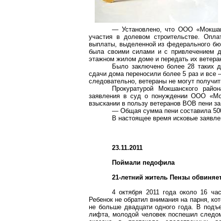
— Установлено, что ООО «Мокшан-
участия в долевом строительстве. Опла
выплаты, выделенной из федерального бюд
была своими силами и с привлечением др
этажном жилом доме и передать их ветера
Было заключено более 28 таких д
сдачи дома переносили более 5 раз и все 
следовательно, ветераны не могут получит
Прокуратурой Мокшанского райо
заявления в суд о понуждении ООО «Мок
взыскании в пользу ветеранов ВОВ пени за
— Общая сумма пени составила 500
В настоящее время исковые заявле
23.11.2011
Поймали педофила
21-летний житель Пензы обвиняе
4 октября 2011 года около 16 ча
Ребенок не обратил внимания на парня, к
не больше двадцати одного года. В подъ
лифта, молодой человек поспешил следом.