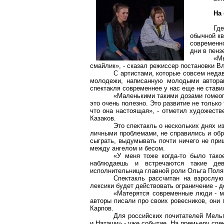
На
Где
обычной кв
современн
дни в пенз
«М
смайлик», - сказал режиссер постановки В
С артистами, которые совсем неда
молодежи, написанную молодыми авторам
спектакля современнее у нас еще не стави
«Маленькими такими дозами гомеоп
это очень полезно. Это развитие не только 
что она настоящая», - отметил художеств
Казаков.
Это спектакль о нескольких днях и
личными проблемами, не справились и обр
сыграть, выдумывать почти ничего не при
между ангелом и бесом.
«У меня тоже когда-то было тако
наблюдаешь и встречаются такие дев
исполнительница главной роли Ольга Поля
Спектакль рассчитан на взрослую
лексики будет действовать ограничение - д
«Матерятся современные люди - ма
авторы писали про своих ровесников, они 
Карпов.
Для российских почитателей Мель
и Наташи» - уже событие. На премьеру спе