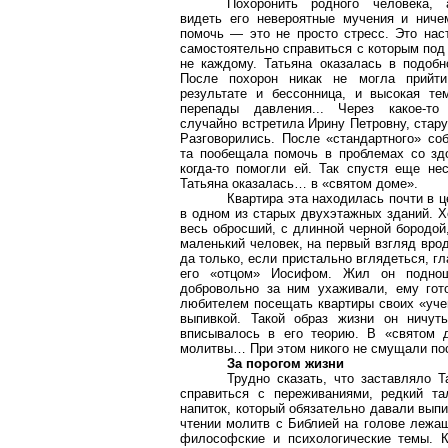
Похоронить родного человека,
видеть его невероятные мучения и ниче
помочь — это не просто стресс. Это нас
самостоятельно справиться с которым под
не каждому. Татьяна оказалась в подобн
После похорон никак не могла прийт
результате и бессонница, и высокая те
перепады давления... Через какое-т
случайно встретила Ирину Петровну, стар
Разговорились. После «стандартного» со
та пообещала помочь в проблемах со зд
когда-то помогли ей. Так спустя еще не
Татьяна оказалась… в «святом доме».
Квартира эта находилась почти в ц
в одном из старых двухэтажных зданий. 
весь обросший, с длинной черной бородой
маленький человек, на первый взгляд врод
да только, если пристально вглядеться, 
его «отцом» Иосифом. Жил он подноше
добровольно за ним ухаживали, ему гот
любителем посещать квартиры своих «учен
выпивкой. Такой образ жизни он ничут
вписывалось в его теорию. В «святом д
молитвы… При этом никого не смущали пос
За порогом жизни
Трудно сказать, что заставляло Т
справиться с переживаниями, редкий та
напиток, который обязательно давали вып
чтении молитв с Библией на голове лежащ
философские и психологические темы. К