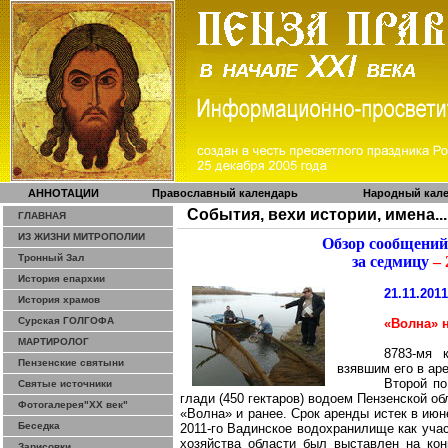
АННОТАЦИИ
Православный календарь
Народный кал
События, вехи истории, имена...
ГЛАВНАЯ
ИЗ ЖИЗНИ МИТРОПОЛИИ
Обзор сообщений
Тронный Зал
за седмицу
– 
История епархии
21.11.201
История храмов
Сурская ГОЛГОФА
«Волна» 
МАРТИРОЛОГ
8783-мя 
Пензенские святыни
взявшим его в ар
Второй по
Святые источники
глади (
450 гектаров
) водоем Пензенской о
Фотогалерея"ХХ век"
«Волна» и ранее. Срок аренды истек в ию
Беседка
2011-го Вадинское водохранилище как уча
хозяйства области был выставлен на кон
Зарисовки