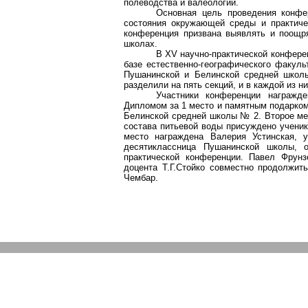
полеводства и валеологии.
Основная цель проведения конфер
состояния окружающей среды и практиче
конференция призвана выявлять и поощр
школах.
В XV научно-практической конфер
базе естественно-географического факуль
Пушанинской и Белинской средней школ
разделили на пять секций, и в каждой из н
Участники конференции награжд
Дипломом за 1 место и памятным подарко
Белинской средней школы № 2. Второе ме
состава питьевой воды присуждено учени
место награждена Валерия Устинская,
десятиклассница Пушанинской школы, 
практической конференции. Павел Фрун
доцента Т.Г.Стойко совместно продолжи
Чембар.