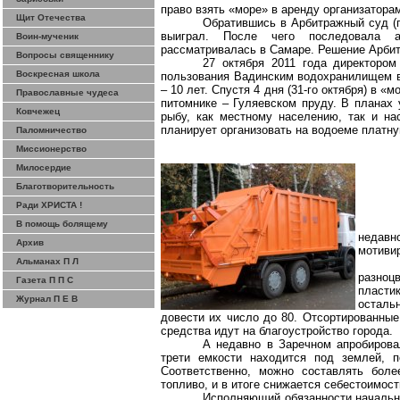
право взять «море» в аренду организатора
Щит Отечества
Обратившись в Арбитражный суд (п
выиграл. После чего последовала а
Воин-мученик
рассматривалась в Самаре. Решение Арбит
Вопросы священнику
27 октября 2011 года директоро
Воскресная школа
пользования Вадинским водохранилищем в
– 10 лет. Спустя 4 дня (31-го октября) в 
Православные чудеса
питомнике – Гуляевском пруду. В планах 
Ковчежец
рыбу, как местному населению, так и на
планирует организовать на водоеме платну
Паломничество
Миссионерство
Милосердие
Благотворительность
Ради ХРИСТА !
В помощь болящему
недав
Архив
мотиви
Альманах П Л
разно
Газета П П С
пласти
Журнал П Е В
осталь
довести их число до 80. Отсортированные
средства идут на благоустройство города.
А недавно в Заречном апробирова
трети емкости находится под землей, 
Соответственно, можно составлять боле
топливо, и в итоге снижается себестоимост
Исполняющий обязанности начальн