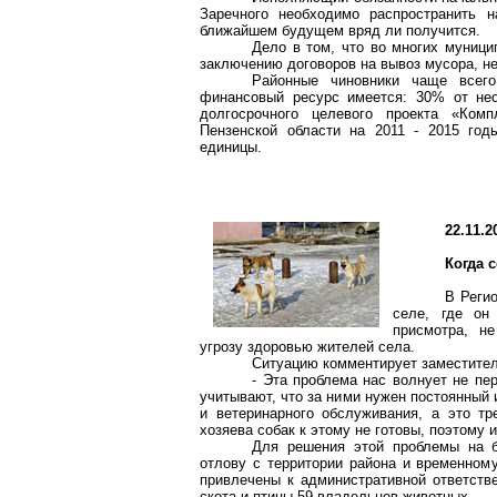
Заречного необходимо распространить н
ближайшем будущем вряд ли получится.
Дело в том, что во многих муници
заключению договоров на вывоз мусора, не
Районные чиновники чаще всего
финансовый ресурс имеется: 30% от не
долгосрочного целевого проекта «Ком
Пензенской области на 2011 - 2015 год
единицы.
22.11.2
Когда 
В Регио
селе, где он
присмотра, н
угрозу здоровью жителей села.
Ситуацию комментирует заместител
- Эта проблема нас волнует не пер
учитывают, что за ними нужен постоянный
и ветеринарного обслуживания, а это т
хозяева собак к этому не готовы, поэтому
Для решения этой проблемы на 
отлову с территории района и временно
привлечены к административной ответств
скота и птицы 59 владельцев животных.