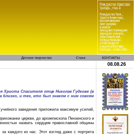
Детское творчество
Стихи
КОНТАКТЫ
08.08.26
я Христа Спасителя отце Николае Гудкове (в
 близко, и тех, кто был знаком с ним совсем
о учебного заведения приложила максимум усилий,
рихожанки церкви, до архиепископа Пензенского и
венностью назвать сердцем православной общины
ь за каждого из нас. Этот взгляд даже с портрета