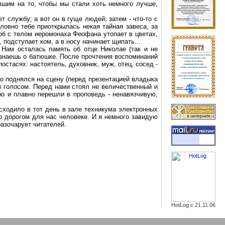
вшим на то, чтобы мы стали хоть немного лучше,
т службу; а вот он в гуще людей; затем - что-то с
ловно тебе приоткрылась некая тайная завеса, за
роб с телом иеромонаха Феофана утопает в цветах,
 подступает ком, а в носу начинает щипать...
 Нам осталась память об отце Николае (так и не
 знаешь о батюшке. После прочтения воспоминаний
остасях: настоятель, духовник, муж, отец, сосед -
о поднялся на сцену (перед презентацией владыка
м голосом. Перед нами стоял не величественный и
но и плавно перешли в проповедь - ненавязчивую,
сходило в тот день в зале техникума электронных
о дорогом для нас человеке. И я немного завидую
разочарует читателей.
HotLog с 21.11.06