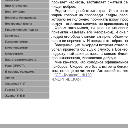
пронзает насквозь, заставляет сжаться с
Щит Отечества
чище, добрее.
Рядом со сценой стоит экран. И вот он о
Воин-мученик
жаром говорит на проповеди. Кадры, рас
Вопросы священнику
которую не положено проникать взору прос
вокруг - огромное количество пришедших пр
Воскресная школа
Фильм закончился, тишина, на мгновени
Православные чудеса
привыкла называть его Феофаном). И она п
Ковчежец
людей его образ становится ярче, объемнее
всего не перечесть. И всегда этот образ - 
Паломничество
Завершающим аккордом встречи стало вы
Миссионерство
успел провести большую службу в Вознесе
недоступный архипастырь, а совсем близк
Милосердие
проникновенную, бесконечно добрую.
Благотворительность
Мне кажется, что холодное официальное 
Ради ХРИСТА !
приборов. Скорее, это была встреча близк
тем, кто еще не читал ее. Авторский колле
В помощь болящему
"ЛГ - Кузнецк", №120
Архив
И.ЧЕРНЯВСКАЯ
Альманах П Л
Газета П П С
Журнал П Е В