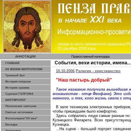
АННОТАЦИИ
Православный календарь
События, вехи истории, имена...
ГЛАВНАЯ
ИЗ ЖИЗНИ МИТРОПОЛИИ
10.10.2006
Религия - христианство
Тронный Зал
"Наш пастырь добрый"
История епархии
История храмов
Такое название получила вышедшая н
монашестве - отце Феофане). Это изда
Сурская ГОЛГОФА
немного, и тех, кого жизнь свела с от
МАРТИРОЛОГ
Пензенские святыни
В зале техникума электронных приборов,
чтобы пришедшим было комфортно.
Святые источники
Здесь собрались люди самые разные по у
Фотогалерея"ХХ век"
Кузнецкого Филарета. Всех присутствующ
Кузнецка.
Беседка
...На сцене - большой портрет священни
Зарисовки