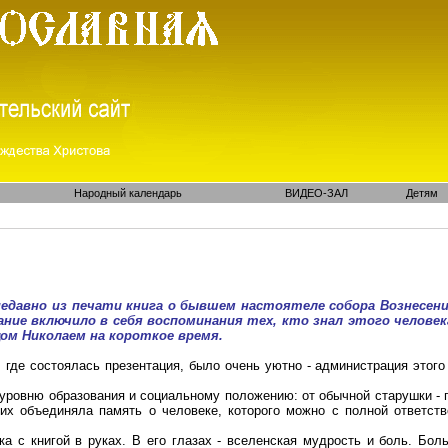
Народный календарь
ВИДЕО-ЗАЛ
Детям
едавно из печати книга о бывшем настоятеле собора Вознесени
ние включило в себя воспоминания тех, кто знал этого человека
цом Николаем на короткое время.
 где состоялась презентация, было очень уютно - администрация этог
ровню образования и социальному положению: от обычной старушки - п
их объединяла память о человеке, которого можно с полной ответст
ка с книгой в руках. В его глазах - вселенская мудрость и боль. Бол