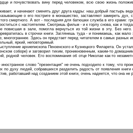
ердце и почувствовать вину перед человеком, всю свою жизнь положи
живает, и начинают сменять друг друга кадры: наш добрый пастырь веде
сказывающ
ие о е
го постриге в монашество, заставляют замереть дух, с
того смертного. А вот - последняя для батюшки служба в его храме: г
оститься с настоятелем. Смотришь фильм - и к горлу снова, как и тогда,
е повисшая в зале, помогла вернуться из той жизни в эту. Без него.
ревратилась в строчки книги. Заглянешь туда - и понимаешь, как мало
, многограннее. Здесь он предстает перед читателем в самых разных ип
цельный, яркий, неповторимый.
ступление архиепископа Пензенского и Кузнецкого Филарета. Он устал
нском соборе) и заговорил тихим, проникновенным, каким-то домашни
ий, родной человек. Его воспоминания об отце Николае как-то незамет
иностранное слово "презентация" не очень подходило к тому, что прои
их по духу людей, собравшихся разделить радость от появления книги 
ктив, работавший над созданием этой книги, очень надеется, что она не 