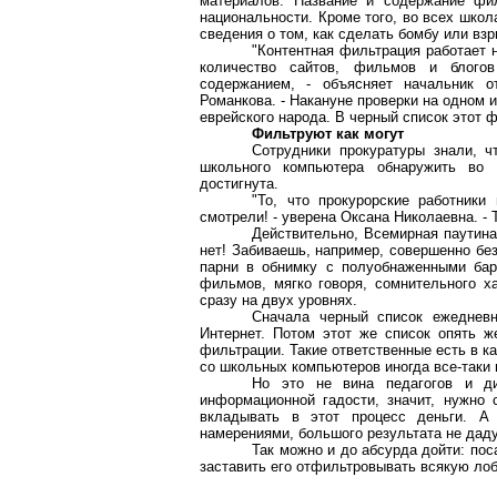
материалов. Название и содержание фи
национальности. Кроме того, во всех шко
сведения о том, как сделать бомбу или
взр
"
Контентная
фильтрация работает н
количество сайтов, фильмов и
блогов
содержанием, - объясняет начальник о
Романкова
. - Накануне проверки на одном
еврейского народа. В черный список этот 
Фильтруют
как могут
Сотрудники прокуратуры знали, ч
школьного компьютера обнаружить во
достигнута.
"То, что прокурорские работники
смотрели! - уверена Оксана Николаевна. - 
Действительно, Всемирная паутина
нет! Забиваешь, например, совершенно бе
парни в обнимку с полуобнаженными бар
фильмов, мягко говоря, сомнительного ха
сразу на двух уровнях.
Сначала черный список ежеднев
Интернет. Потом этот же список опять 
фильтрации.
Такие
ответственные есть в к
со школьных компьютеров иногда все-таки
Но это не вина педагогов и д
информационной гадости, значит, нужно
вкладывать в этот процесс деньги. А
намерениями, большого результата не даду
Так можно и до абсурда дойти: по
заставить его отфильтровывать всякую
ло