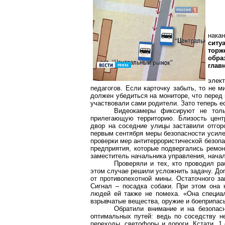
накан
ситу
тор
обра
главн
элек
педагогов. Если карточку забыть, то не м
должен убедиться на мониторе, что перед
участвовали сами родители. Зато теперь ес
Видеокамеры фиксируют не толь
прилегающую территорию. Близость цент
двор на соседние улицы заставили отгор
первым сентября меры безопасности усиле
проверки мер антитеррористической безопа
предприятия, которые подвергались ремон
заместитель начальника управления, нача
Проверяли и тех, кто проводил р
этом случае решили усложнить задачу. До
от противопехотной мины. Остаточного за
Сигнал – посадка собаки. При этом она 
людей ей также не помеха. «Она специал
взрывчатые вещества, оружие и боеприпасы
Обратили внимание и на безопас
оптимальных путей: ведь по соседству н
переходы, светофоры и дороги. Кстати, 1