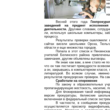
не
на
на
Весной этого года
Генпрокур
заведений на предмет исполнения 
деятельности.
Другими словами, сотрудн
ли, используя школьные компьютеры, заб
процессу.
Результаты проверки ошеломили: 
сайтах висели школьники Орска, Тюльга
области и еще множества городов.
Попала в этот список и Пензенска
учителей Белинского района привлечены
замечания, другим объявлены выговоры.
Не знаю как вам, а мне стало не по
что он там постигает премудрости всевоз
а он, закрывшись в компьютерном классе, 
литературой. Во всяком случае, именно
результатов прокурорских проверок. На са
Сработали на опережение
По закону в образовательных учр
пропагандирующие жестокость, насилие, п
Для блокирования такой информа
версии прокуратуры,
белинские
школьни
включенная в федеральный список экстрем
В частности, в сообщении прокур
осуществляется просмотр видеофильма