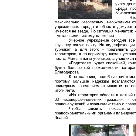
учреждени
Среди про
близлежащ
Чт
максимально безопасным,
необходимы
ох
учреждениях города и области дежурят 
имеются не везде. Но ситуация меняется: 
- установили систему слежения.
Учебное учреждение сегодня все
круглосуточную вахту. Но
видеофиксация
турникет, а для этого - предъявить д
территорию, а по периметру школы установ
часть. Мамы и папы учеников, а учащихся 
«Родителям будет спокойней, кон
будет больше той проходимости, котор
Благодерова
.
К сожалению, подобные системы
поэтому большие надежды возлагаются
примерным поведением отличаются не все
итоги лета.
«На территории области в летний 
80 несовершеннолетних граждан», - о
правонарушений и взаимодействию с прав
Чтобы снизить показатели 
правоохранительными органами планируют 
Знаний.