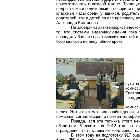
присутствовать в каждой школе. Традицио
подростками и родителями поговорили о в
классные часы среди учащихся, родительс
родителей, так и детей за все правонаруш
Александр
Кистаннов
.
На заседании антитеррористическо
то, что системы видеонаблюдения пока 
проводить больше практических занятий с
безопасности во
внеучебное
время.
пути н
комисс
Светл
преддв
комисс
велик. Это и система видеонаблюдения, и
пожарная сигнализация, и прямая телефонн
Правда, вся эта техника стоит не
областном бюджете на 2012 год на си
ограждения - пять с лишним миллионов, на
В этом году на подготовку 917 об
более 250 миллионов рублей. Из них собств