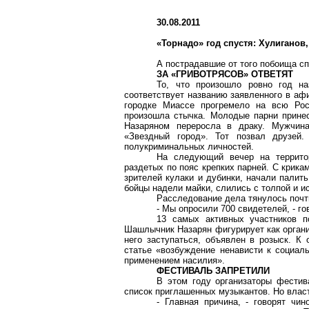
30.08.2011
«Торнадо» год спустя: Хулиганов
А пострадавшие от того побоища сп
ЗА «ГРИВОТРЯСОВ» ОТВЕТЯТ
То, что произошло ровно год на
соответствует названию заявленного в аф
городке Миассе прогремело на всю Рос
произошла стычка. Молодые парни прине
Назаряном
переросла в драку. Мужчина
«Звездный город». Тот позвал друзей
полукриминальных личностей.
На следующий вечер на террито
раздетых по пояс крепких парней. С крик
зрителей кулаки и дубинки, начали палит
бойцы надели майки, слились с толпой и и
Расследование дела тянулось почт
- Мы опросили 700 свидетелей, - г
13 самых активных участников п
Шашлычник
Назарян фигурирует как органи
него заступаться, объявлен в розыск.
К 
статье «возбуждение ненависти к социал
применением насилия».
ФЕСТИВАЛЬ ЗАПРЕТИЛИ
В этом году организаторы фестив
список приглашенных музыкантов. Но влас
- Главная причина, - говорят чи