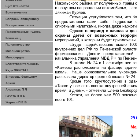
Никольского района от полученных травм 
Щит Отечества
в попутном направлении автомобиль», - с
Зякижан
Куряев
.
Воин-мученик
Ситуация усугубляется тем, что б
Вопросы священнику
предоставлены сами себе. Подростки 
Воскресная школа
спиртными напитками, иногда даже наркоти
Однако
в период с начала и до 
Православные чудеса
охраны детей от возможных террори
Ковчежец
мероприятий, к которым будут привлечены 
«Будет задействовано около 100
Паломничество
внутренних дел РФ по Пензенской области
Миссионерство
формирования. Двести представителей
Милосердие
начальника Управления МВД РФ по Пензен
В школе № 24 к 1 сентября все го
Благотворительность
«Камеры расположены на фасаде здания,
Ради ХРИСТА !
школы. Наше образовательное учрежден
рассказала директор средней школы № 24
В помощь болящему
Кроме того, круглосуточно в зда
Архив
«Также у нас есть кнопка внутренней связ
Альманах П Л
время, и днем», - отметила Елена Безборо
Кстати, из более чем 500 пензен
Газета П П С
всего 101.
Журнал П Е В
29.
Мо
В 