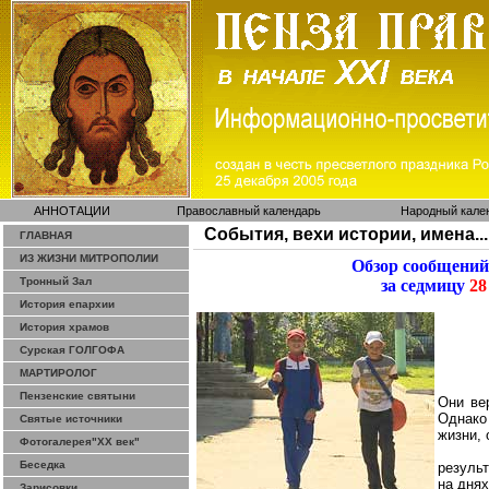
АННОТАЦИИ
Православный календарь
Народный кале
События, вехи истории, имена...
ГЛАВНАЯ
ИЗ ЖИЗНИ МИТРОПОЛИИ
Обзор сообщений
Тронный Зал
за седмицу
28
История епархии
История храмов
Сурская ГОЛГОФА
МАРТИРОЛОГ
Пензенские святыни
Они ве
Однако
Святые источники
жизни, 
Фотогалерея"ХХ век"
Беседка
резуль
на днях
Зарисовки