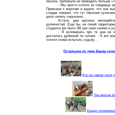
писали, требовали не проводить больше «Т
- Мы просто хотели за товарища за
Приехали к воротам и ждали, что они вы
следак
говорил, что тут обычная хулиганк
дело лепить серьезное…
Кстати, два крупных милицейс
должностей. Еще бы, на своей территор
студенты (их было 39) про свои синяки и 
- Я вспоминать про те дни не х
досталось дубинкой по голове. - А вот мо
хотели снова испытать судьбу…
Остальное по теме Банда
голо
Кто на самом деле 
Три версии б
Банда
головорез