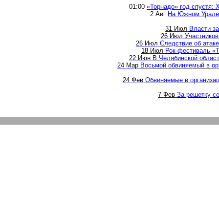
01:00
«Торнадо» год спустя: 
2
Авг
Н
а Южном Урале
31
Июл
Власти з
26
Июл
Участников
26
Июл
Следствие об атаке
18
Июл
Рок-фестиваль «Т
22
Июн
В Челябинской облас
24
Мар
Восьмой обвиняемый в ор
24
Фев
Обвиняемые в организац
7
Фев
За решетку с