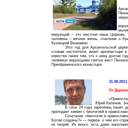
Арха
Пенз
нерук
веру
моли
верующий – это местная наша Церковь. З
человека – вечная жизнь, спасение о Хр
Кузнецкий Вениамин.
Этот год для Архангельской церкв
словам настоятеля, визит архипастыря в
известен также тем, что к нему долгие г
любимых верующими святых мест Пензенск
Преображенского
монастыря.
31.08.2011
От Дарви
«Правосла
Юрий Каленов. Зна
В свои 24 года
зареченец
пишет ди
преподает химию с биологией в православ
Сочетание «биология в православн
Богом созданы?» — первое, о чем его спр
из теорий. Их много, есть даже иноплане