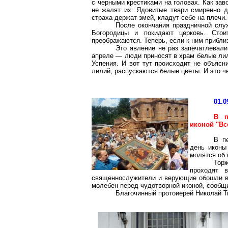
с черными крестиками на головах. Как зав
не жалят их. Ядовитые твари смиренно 
страха держат змей, кладут себе на плечи.
После окончания праздничной слу
Богородицы и покидают церковь. Стои
преображаются. Теперь, если к ним приблиз
Это явление не раз запечатлевал
апреле — люди приносят в храм белые лил
Успения. И вот тут происходит не объясн
лилий, распускаются белые цветы. И это че
01.0
В п
иконой "Вс
В п
день иконы
молятся об 
Тор
проходят 
священнослужители и верующие обошли во
молебен перед чудотворной иконой, сообщ
Благочинный протоиерей Николай Т