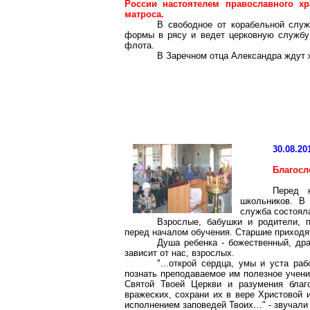
России настоятелем православного хр
матроса.
В свободное от корабельной служ
формы в рясу и ведет церковную службу 
флота.
В
Заречном
отца Александра ждут ж
30.08.20
Благосл
Перед 
школьников. В
служба состояла
Взрослые, бабушки и родители, 
перед началом обучения. Старшие приходят
Душа ребенка - божественный, дра
зависит от нас, взрослых.
"...открой сердца, умы и уста раб
познать преподаваемое им полезное учени
Святой Твоей Церкви и разумения благ
вражеских, сохрани их в вере Христовой 
исполнением заповедей
Т
воих…" - звучали