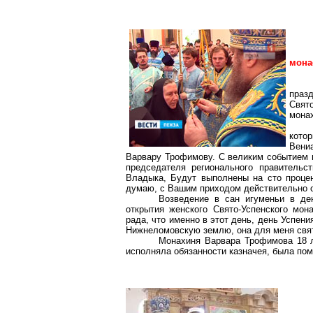
мона
празд
Свято
мона
кото
Вени
Варвару Трофимову. С великим событием в
председателя регионального правительс
Владыка, Будут выполнены на сто процен
думаю, с Вашим приходом действительно 
Возведение в сан игуменьи в ден
открытия женского Свято-Успенского мо
рада, что именно в этот день, день Успени
Нижнеломовскую
землю, она для меня свя
Монахиня Варвара Трофимова 18 л
исполняла обязанности казначея, была п