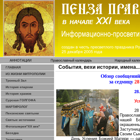
АННОТАЦИИ
Православный календарь
Народный кале
События, вехи истории, имена...
ГЛАВНАЯ
ИЗ ЖИЗНИ МИТРОПОЛИИ
Обзор сообщений
Тронный Зал
за седмицу
28
История епархии
28
История храмов
Сурская ГОЛГОФА
Ус
МАРТИРОЛОГ
28
Пензенские святыни
Правосла
нашей Бо
Святые источники
окрашенн
Фотогалерея"ХХ век"
Заступниц
Беседка
Своим Сы
День Успения Божией Матери — оди
Зарисовки