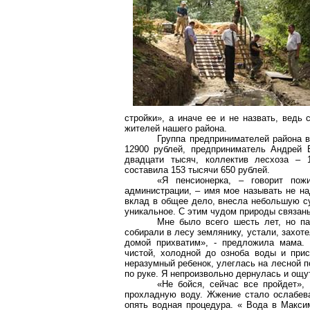
стройки», а иначе ее и не назвать, ведь
жителей нашего района.
Группа предпринимателей района в
12900 рублей, предприниматель Андрей
двадцати тысяч, коллектив лесхоза – 
составила 153 тысячи 650 рублей.
«Я пенсионерка, – говорит пож
администрации, – имя мое называть не на
вклад в общее дело, внесла небольшую с
уникальное. С этим чудом природы связан
Мне было всего шесть лет, но п
собирали в лесу землянику, устали, захот
домой прихватим», - предложила мама. 
чистой, холодной до озноба воды и прис
неразумный ребенок, улеглась на лесной по
по руке. Я непроизвольно дернулась и ощут
«Не бойся, сейчас все пройдет»,
прохладную воду. Жжение стало ослабева
опять водная процедура. « Вода в Максим