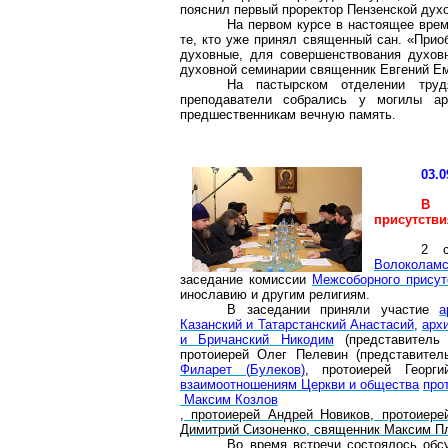
пояснил первый проректор Пензенской дух
На первом курсе в настоящее врем
те, кто уже принял священный сан. «Приоб
духовные, для совершенствования духовн
духовной семинарии священник Евгений
Е
На пастырском отделении труд
преподаватели собрались у могилы а
предшественникам вечную память.
03.0
В 
присутств
2 с
Волоколам
заседание комиссии
Межсоборного
присут
инославию
и другим религиям.
В заседании приняли участие
а
Казанский и Татарстанский Анастасий
,
арх
и
Бричанский
Никодим
(представител
протоиерей Олег Пелевин (представите
Филарет (
Булеков
)
, протоиерей Георг
взаимоотношениям Церкви и общества
про
Максим Козлов
, протоиерей Андрей Новиков, протоиер
Димитрий
Сизоненко
, священник Максим
П
Во время встречи состоялось обс