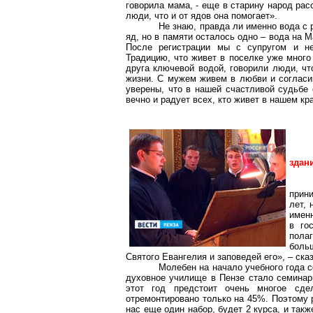
говорила мама, - еще в старину народ рас
люди, что и от ядов она помогает».
Не знаю, правда ли именно вода с 
яд, но в памяти осталось одно – вода на 
После регистрации мы с супругом и не
Традицию, что живет в поселке уже много
друга ключевой водой, говорили люди, чт
жизни. С мужем живем в любви и согласи
уверены, что в нашей счастливой судьбе 
вечно и радует всех, кто живет в нашем кр
здан
прин
лет, 
именн
в го
пола
боль
Святого Евангелия и заповедей его», – ска
Молебен на начало учебного года 
духовное училище в Пензе стало семинар
этот год предстоит очень многое сде
отремонтировано только на 45%. Поэтому 
нас еще один набор, будет 2 курса, и так