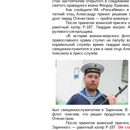
стал настоятелем открытого в соединении
святого праведного воина Феодор Ушакова.
Как сообщили ИА «
PenzaNews
» в
летний отец Александр принял решение 
долг перед Отечеством — пройти военную 
После принятия воинской присяги 
ракетный катер Р-187. Гвардии матрос 
рулевого-сигнальщика.
«В истории военно-морского фло
православного храма ступил на палубу во
корабельной службы время гвардии мат
священнослужителя и уже в чине отца Але
пояснили в пресс-службе.
был священнослужителем в
Заречном
. В
флот, пояснив, что решил продолжить п
Отечеством.
После принятия воинской присяг
Заречного — ракетный катер Р-187.
Он ст