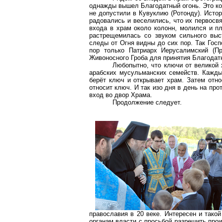
однажды вышел Благодатный огонь. Это ко
не допустили в
Кувуклию
(Ротонду). Исто
радовались и веселились, что их первосв
входа в храм около колонн, молился и пл
растрещемилась
со звуком сильного вы
следы от Огня видны до сих пор. Так Госп
пор только Патриарх Иерусалимский (П
Живоносного
Гроба для принятия Благодатн
Любопытно, что ключи от великой 
арабских мусульманских семейств. Кажды
берёт ключ и открывает храм. Затем отно
относит ключ. И так изо дня в день на про
вход во двор Храма.
Продолжение следует.
православия в 20 веке. Интересен и тако
органам власти с просьбой разрешить про