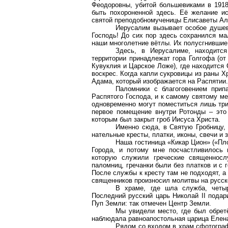
Феодоровны
, убитой большевиками в 191
быть похороненной здесь. Её желание ис
святой преподобномученицы
Елисаветы
Ал
Иерусалим вызывает особое душев
Господь! До сих пор здесь сохранился ма
наши многолетние вётлы. Их полусгнившие
Здесь, в Иерусалиме, находитс
территории принадлежат гора Голгофа (о
Кувуклия
и Царское Ложе), где находится 
воскрес. Когда капли сукровицы из раны Х
Адама, который изображается на Распятии.
Паломники с благоговением при
Распятого Господа, и к самому святому ме
одновременно могут поместиться лишь три
первое помещение внутри Ротонды – это 
которым был закрыт гроб Иисуса Христа.
Именно сюда, в Святую Гробницу,
нательные кресты, платки, иконы, свечи и 
Наша гостиница «
Кикар
Цион
» («Пл
Города, и потому мне посчастливилось 
которую служили греческие священнослу
паломниц, гречанки были без платков и с 
После службы к кресту там не подходят, 
священников произносил молитвы на русск
В храме, где шла служба, четы
Последний русский царь Николай II подар
Пуп Земли: так отмечен Центр Земли.
Мы увидели место, где был обрет
наблюдала равноапостольная царица Елена
Рядом
со
входом в храм сфотогра