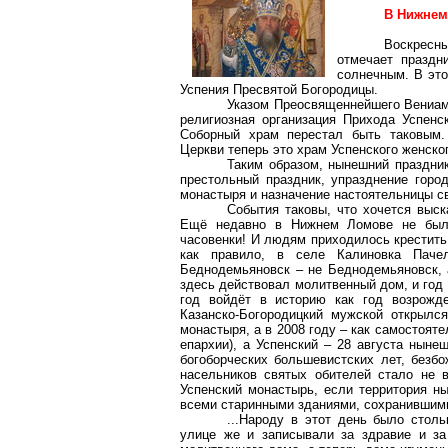
В Нижнем
Воскресн
отмечает праздн
солнечным. В это
Успения Пресвятой Богородицы.
Указом Преосвященнейшего Вениами
религиозная организация Прихода Успенс
Соборный храм перестал быть таковым.
Церкви теперь это храм Успенского женско
Таким образом, нынешний праздник
престольный праздник, упразднение горо
монастыря и назначение настоятельницы св
События таковы, что хочется выск
Ещё недавно в Нижнем Ломове не было
часовенки! И людям приходилось крестить
как правило, в селе Калиновка
Паче
Беднодемьяновск – не Беднодемьяновск, а
здесь действовал молитвенный дом, и год 
год войдёт в историю как год возрожд
Казанско-Богородицкий
мужской открылся 
монастыря, а в 2008 году – как самостоят
епархии), а Успенский – 28 августа ныне
богоборческих большевистских лет, безбо
насельников святых обителей стало не 
Успенский монастырь, если территория н
всеми старинными зданиями, сохранившим
...Народу в этот день было стол
улице же и записывали за здравие и за