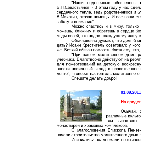
"Наши подопечные обеспечены 
Б.П.Севастьянов. - В этом году у нас сдел
сердечного тепла, ведь родственников и б
В.Михагин
, оказав помощь. И все наши ст
заботу и внимание".
Можно спастись и в миру, только 
можешь, ближним и обретешь в сердце бож
мзды своей, кто подаст жаждущему чашу с
Обыкновенно думают, что долг бла
дать? Иоанн Креститель советовал: у кого
же. Всякий обязан помогать ближнему, кто,
"При нашем молитвенном доме ра
учебники. Благотворно действуют на ребят
для пожертвований на детскую воскресну
внести посильный вклад в нравственное
лепте", - говорит настоятель молитвенного
Спешите делать добро!
01.09.201
На средст
Обычай, 
различные культо
там вырастают 
монастырей и храмовых комплексов.
С благословения Епископа Пензе
начали строительство молитвенного дома в
Инициативу поддержали практиче