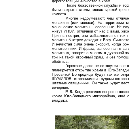
дорогостоящий иконостас в храм.
После божественной службы и тор
были накрыты столы, монастырской гречн
компота.
Многие недоумевают: чем отлича
монахини (или монахи). На территории 
монашеские молитвы – особенные. Не слу
живут ИНОЙ, отличной от нас с вами, жиз
Приняв постриг, они избавляются от тех 
молитвы быстрее доходят к Богу. Считает
И нечистая сила очень скорбит, когда ро
молитвенники. И фраза, вынесенная в за
молитвы», говорит о многом в духовной жи
три на такой огромный храм, и без помо
обойтись.
Горожане долго не останутся вне п
планируется открытие храма в Юго-Западн
Пресвятой Богородицы будут так же откр
ШУМИЛОВ, стараниями и трудами которого 
штатные священники. Он также будет вест
вечерние.
P. S.
Когда решался вопрос о возрож
кроме Юго-Западного микрорайона, ещё о
владыки.