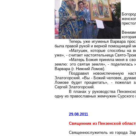
Богоро
женско
престол
Вениам
которая
Теперь уже игуменья Варвара прос
была правой рукой и верной помощницей м
«Матушек, которые способны на в
уже», - считает настоятельница Свято-Тро
«Матерь Божия приняла меня в свои
землю: это святая земля», - поделилась 
Варвара (
г
. Нижний Ломов).
Поздравил новоиспеченную нас
Златогорский. «Вы - Божий человек, думаю
Ломове будет процветать», - пожелал з
Сергей Златогорский.
В планах у руководства Пензенск
одну из православных жемчужин Сурского 
29.08.2011
Священник из Пензенской област
Священнослужитель из города Зар