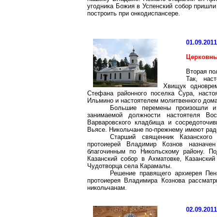
угодника Божия в Успенский собор пришли
построить при
онкодиспансере
.
01.09.201
Церковны
Вторая по
Так, нас
Хвищук
одноврем
Стефана районного поселка Сура, насто
Ильмино
и настоятелем молитвенного дома
Большие перемены произошли и
занимаемой должности настоятеля Вос
Варваровского
кладбища и сосредоточив
Вьясе.
Никольчане
по-прежнему имеют радо
Старший священник Казанского
протоиерей Владимир Кознов назначен
благочинным по Никольскому району. П
Казанский собор в
Ахматовке
, Казански
Чудотворца села
Карамалы
.
Решение правящего архиерея Пен
протоиерея Владимира Кознова рассматр
никольчанам
.
02.09.201