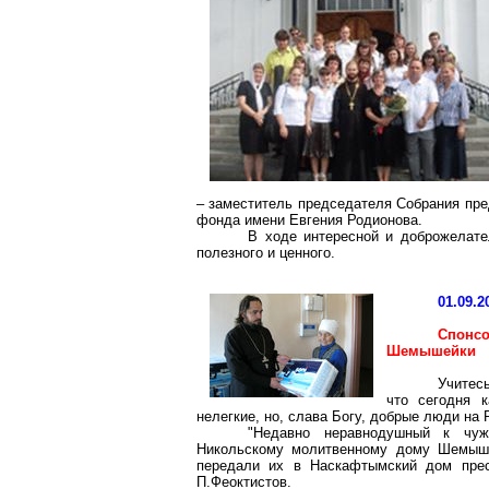
– заместитель председателя Собрания пре
фонда имени Евгения Родионова.
В ходе интересной и доброжелате
полезного и ценного.
01.09.2
Спонс
Шемышейки
Учитес
что сегодня 
нелегкие, но, слава Богу, добрые люди на 
"Недавно неравнодушный к чу
Никольскому молитвенному дому Шемышей
передали их в
Наскафтымский
дом прест
П.Феоктистов.