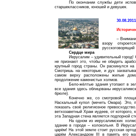
По окончании службы дети испо
старшеклассников, юношей и девушек.
30.08.201
Историче
– Внимани
взору откроет
русскоговорящий 
Сердце мира
Иерусалим – удивительный город! С
не признают это, чтобы не обидеть араб
крупный город страны. Он раскинулся на
Смотришь на некоторые, и дух захватыв
самом верху расположены жилые дома,
продолжение каменистых холмов.
Бело-жёлтые здания утопают в зел
все здания здесь облицованы иерусалимск
брюле).
Конечно же, со смотровой площа
Наскальный купол (мечеть Омара). Это, 
показать своё религиозное превосходство
ветхозаветный Храм иудеев, от которого, 
эта Западная стена является подпорной ст
На одном из иерусалимских холмо
здание в городе – колокольня. В Иеруса
царём! На этой земле стоит русская орто
царём Александром III в память его ма