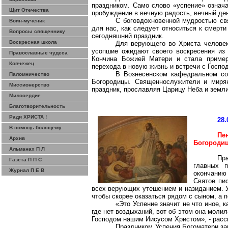
праздником. Само слово «успение» означа
Щит Отечества
пробуждение в вечную радость, вечный ден
С боговдохновенной мудростью св
Воин-мученик
для нас, как следует относиться к смерт
Вопросы священнику
сегодняшний праздник.
Воскресная школа
Для верующего во Христа человек
усопшие ожидают своего воскресения из 
Православные чудеса
Кончина Божией Матери и стала примеро
Ковчежец
перехода в новую жизнь и встречи с Госпо
В Вознесенском кафедральном с
Паломничество
Богородицы. Священнослужители и мирян
Миссионерство
праздник, прославляя Царицу Неба и земли
Милосердие
Благотворительность
Ради ХРИСТА !
28.
В помощь болящему
Пе
Архив
Богороди
Альманах П Л
Пр
Газета П П С
главных п
Журнал П Е В
окончанию
Святое пи
всех верующих утешением и назиданием. У
чтобы скорее оказаться рядом с сыном, а п
«Это Успение значит не что иное, 
где нет воздыханий,
вот об этом она молил
Господом нашим Иисусом Христом», - расс
Праздником Успения Богоматери за