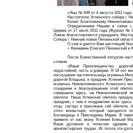
«Указ № 848 от 4 августа 2011 года.
Настоятелю Успенского собора
г
. Н
Копия: Благочинному
Нижнеломовс
Определением
Н
ашим в связи с
Церкви от 27 июля 2011 года (Журнал № 0
Ломов благословляется упразднить Местн
Собора г. Нижний ломов Пензенской облас
О
сем
и дается Вам настоящий Указ
+ Вениамин Епископ Пензенский и 
После Божественной литургии наст
словом:
«Ваше Преосвященство, дорого
недостойной, честь и доверие. Я 18 лет 
послушания настоятельницы игуменьи
Мит
дорогой Владыка, в праздник Успения Прес
игуменьи
Нижнеломовского
Успенского мо
созидании и
благоукрашении
этой обител
совершили здесь, на
Нижнеломовской
зе
обители. Наша Успенская обитель праздну
праздник, с чем я поздравляю всех здес
отцы, сестры и прихожане сей обители,
этого монастыря, который находится 
Богородицы и Приснодевы Марии. В памя
примите от нас икону Успения Божьей Ма
Ваше духовное и телесное здравие, 
архипастырских трудах.
Ис
полла
эти
дэсп