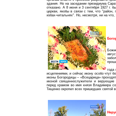
здания. Но на заседании президиума Сар
отказано. А 8 июня и 3 сентября
1927 г
. б
церкви, якобы в связи с тем, что "район,
избах-читальнях". Но, несмотря, ни на что
Бого
Божи
авгу
забо
прош
года
исцелениями, и сейчас икону особо чтут б
иконы Богородицы – «Всецарица» проходят
иконой священнослужители и верующие о
перед храмом во имя князя Владимира со
Тищенко окропил всех пришедших святой в
Неру