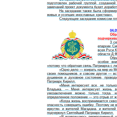
подготовлен рабочей группой, созданно
замечаний проект документа будет дорабо
На заседании также была сформиро
живых и усопших
инославных
христиан».
Следующее заседание комиссии пла
04.0
Обр
подчеркива
3 с
епархии Си
всея Руси К
области Д.Ф
Обр
особое вн
«потому что обратная связь Патриарха с л
«Одно дело — взирать на мир из Мо
своих помощников, и совсем другое ― вст
душевное и духовное состояние, провод
Патриарх Кирилл.
«Меня интересует все, не тольк
Владыка. — Меня интересует жизнь во
умозаключения можно только тогда, 
определенное положение ― это отрыв от ж
«Когда жизнь воспринимается скво
опасность совершить ошибку. Поэтому не 
иркутян, и жителей Магадана, и жителей
подчеркнул Святейший Патриарх Кирилл.
«Я возвращаюсь переполненный чу