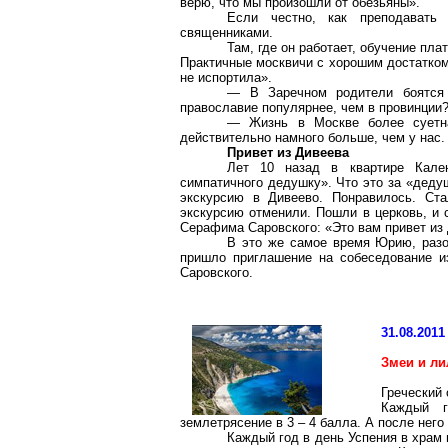
верю, что мы произошли от обезьяны».
Если честно, как преподавать
священниками.
Там, где он работает, обучение пла
Практичные москвичи с хорошим достатком
не испортила».
— В Заречном родители боятся 
православие популярнее, чем в провинции
— Жизнь в Москве более суетн
действительно намного больше, чем у нас.
Привет из Дивеева
Лет 10 назад в квартире Кален
симпатичного дедушку». Что это за «деду
экскурсию в Дивеево. Понравилось. Ст
экскурсию отменили. Пошли в церковь, и 
Серафима
Саровского
: «Это вам привет из
В это же самое время Юрию, разо
пришло приглашение на собеседование и
Саровского
.
31.08.2011
Змеи и л
Греческий
Каждый г
землетрясение в 3 – 4 балла. А после него
Каждый год в день Успения в храм 