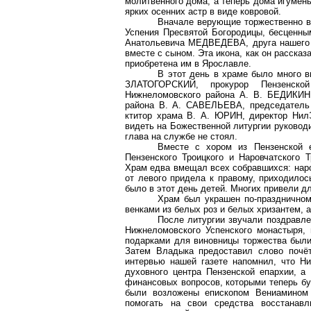
молитвенного дома, а теперь дома игумен
ярких осенних астр в виде ковровой.
Вначале верующие торжественно вс
Успения Пресвятой Богородицы, бесценны
Анатольевича МЕДВЕДЕВА, друга нашего е
вместе с сыном. Эта икона, как он рассказ
приобретена им в Ярославле.
В этот день в храме было много в
ЗЛАТОГОРСКИЙ, прокурор Пензенск
Нижнеломовского
района А. В. БЕДИКИН,
района В. А. САВЕЛЬЕВА, председатель 
ктитор храма В. А. ЮРИН, директор
Нил
видеть на Божественной литургии руковод
глава на службе не стоял.
Вместе с хором из Пензенской 
Пензенского Троицкого и Наровчатского
Т
Храм едва вмещал всех собравшихся: народ
от левого придела к правому, приходилос
было в этот день детей. Многих привели д
Храм был украшен по-праздничном
венками из белых роз и белых хризантем, 
После литургии звучали поздравл
Нижнеломовского
Успенского монастыря, 
подарками для виновницы торжества были
Затем Владыка предоставил слово почёт
интервью нашей газете напомнил, что Н
духовного центра Пензенской епархии, а
финансовых вопросов, которыми теперь бу
были возложены епископом Вениамином 
помогать на свои средства восстанав