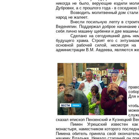
никогда не было, верующие ездили моли
Дубровки, а с прошлого года - в соседнюю
Возводить молитвенный дом стали 
народ не жалеет.
Внесли посильную лепту в строи
Веденяпин. Поддержал доброе начинание и
себя лично машину щебенки и две машины 
Сделано на сегодняшний день не
будущего храма. Строят его с энтузиаз
основной рабочей силой, несмотря на
администрации В.М. Авдеева, являются ж
прав
собо
Для н
чтоб
може
служ
сказал епископ Пензенский и Кузнецкий Ве
Пимен
Угрешский
известен как
монастыря, наместником которого последн
Пимена обитель приняла свой окончатель
нашему Владыке. Немало стараний он при