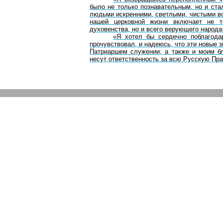
было не только познавательным, но и ста
людьми искренними, светлыми, чистыми в
нашей церковной жизни включает не 
духовенства, но и всего верующего народа
«Я хотел бы сердечно поблагодар
прочувствовал, и надеюсь, что эти новые з
Патриаршем служении, а также и моим 
несут ответственность за всю Русскую Пр