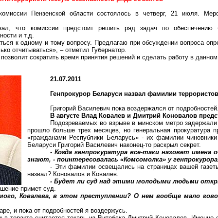
 комиссии Пензенской области состоялось в четверг, 21 июля. Мер
зал, что комиссии предстоит решить ряд задач по обеспечению б
ости и т.д.
ься к одному и тому вопросу. Предлагаю при обсуждении вопроса опр
ько отчитываться», – отметил Губернатор.
позволит сократить время принятия решений и сделать работу в данном
21.07.2011
Генпрокурор Беларуси назвал фамилии террористо
Григорий Василевич пока воздержался от подробностей
В августе Влад Ковалев и Дмитрий Коновалов предс
Подозреваемых во взрыве в минском метро задержали 
прошло больше трех месяцев, но генеральная прокуратура
«гражданами Республики Беларусь» - их фамилии чиновники 
Беларуси Григорий Василевич наконец-то раскрыл секрет.
- Когда генпрокуратура все-таки назовет имена 
знают, - поинтересовалась «Комсомолка» у генпрокурора
- Эти фамилии освещались на страницах вашей газеты
назвал? Коновалов и Ковалев.
- Будет ли суд над этими молодыми людьми от
ешение примет суд.
мого, Ковалева, в этом преступлении? О нем вообще мало гово
паре, и пока от подробностей я воздержусь.
в теракте считается токарь из Витебска Дмитрий Коновалов. Именно о