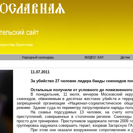
Народный календарь
ВИДЕО-ЗАЛ
Детям
11.07.2011
За убийство 27 человек лидера банды скинхедов п
Остальные получили от
условного
до пожизненного
В понедельник, 11 июля, вечером Московский окру
скинхедов, обвиняемым в десятках жестоких убийств и терро
запрещенной организации «Национал-социалистическое общ
режиме. Здание суда по периметру патрулировали наряды поли
На скамье подсудимых 13 человек, на счету кот
преступлений, совершенных в столичном регионе. Скинхеды 
просто для тренировки. Преступников задержали летом 2009 го
группировка задумала совершить теракт, взорвав
Загорскую
ГА
При этом они оказали вооруженное сопротивление и 