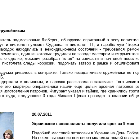
оружейникам
житель подмосковных Люберец, обнаружил спрятанный в лесу полиэтил
тут и пистолет-пулемет
Судаева
, и пистолет ТТ, и парабеллум "
Борха
находок находились в некондиционном состоянии - требовался ремон
 земляков, один из которых трудился на заводе слесарем-инструментал
 о сделке, москвич разобрал "клад" на запчасти и почтовой посылко
с пистолета следы коррозии, подогнать затвор к рамке и отшлифова
едусматривалось в контракте. Только незадачливые оружейники не под
СБ.
адержали с поличным, и парочка рассказала о заказчике. Того чекис
ке его квартиры оперативники нашли еще целый арсенал патронов ра
 изготовления патронов. Фигурант указал и тайник, где хранились трот
ного суда, следующие 3 года Михаил
Щепак
проведет в колонии обще
20.07.2011
Украинские националисты получили срок за 9 мая
Подобной массовой потасовки в Украине на День Побед
Но после вынесения приговора молодых людей сразу же