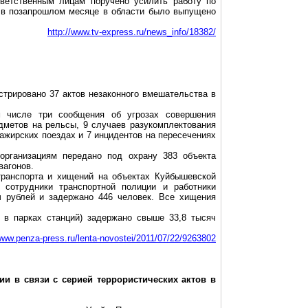
тветственным лицам поручено усилить работу по
 в позапрошлом месяце в области было выпущено
http://www.tv-express.ru/news_info/18382/
стрировано 37 актов незаконного вмешательства в
м числе три сообщения об угрозах совершения
дметов на рельсы, 9 случаев разукомплектования
сажирских поездах и 7 инцидентов на пересечениях
организациям передано под охрану 383 объекта
вагонов.
транспорта и хищений на объектах Куйбышевской
 сотрудники транспортной полиции и работники
 рублей и задержано 446 человек. Все хищения
в парках станций) задержано свыше 33,8 тысяч
/www.penza-press.ru/lenta-novostei/2011/07/22/9263802
и в связи с серией террористических актов в