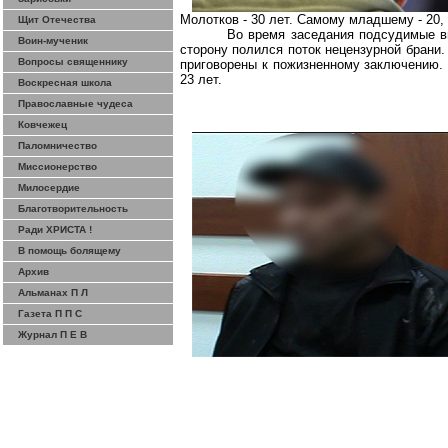
Молотков - 30 лет. Самому младшему - 20, 
Щит Отечества
Во время заседания подсудимые в
Воин-мученик
сторону полился поток нецензурной брани
Вопросы священнику
приговорены к пожизненному заключению. 
23 лет.
Воскресная школа
Православные чудеса
Ковчежец
Паломничество
Миссионерство
Милосердие
Благотворительность
Ради ХРИСТА !
В помощь болящему
Архив
Альманах П Л
Газета П П С
Журнал П Е В