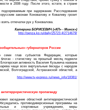
ости в 2008 году. После этого, кстати, в стране
с подозреваемым при задержании. Расследование
лорусским законам Коновалову и Ковалеву грозит
 взять отпечатки рук у Коновалова.
Катерина БОРИСЕВИЧ («КП» - Минск»)
http://penza.kp.ru/daily/25723.4/2714679/
гообщительных
» губернаторов России
о семи глав субъектов Федерации, которые
х
блогах
- статистику за прошлый месяц подвели
.
Блогерская
активность Василия Кузьмича названа
чкарева чаще всех виртуальные беседы с народом
мской, Волгоградской, Астраханской областей, а
http://www.tv-express.ru/news_info/18381/
е антитеррористическую пропаганду
овел заседание областной антитеррористической
 Обсуждались противодиверсионные программы на
тельных и спортивных учреждениях, меры