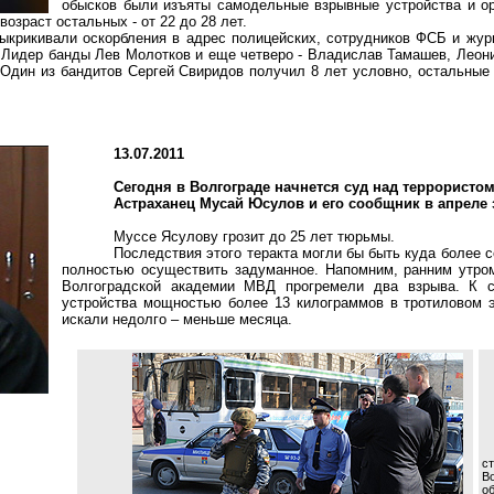
обысков были изъяты самодельные взрывные устройства и о
возраст остальных - от 22 до 28 лет.
ыкрикивали оскорбления в адрес полицейских, сотрудников ФСБ и жур
. Лидер банды Лев Молотков и еще четверо - Владислав
Тамашев
, Лео
Один из бандитов Сергей Свиридов получил 8 лет условно, остальные 
13.07.2011
Сегодня в Волгограде начнется суд над террорист
Астраханец
Мусай
Юсулов
и его сообщник в апреле
Муссе
Ясулову
грозит до 25 лет тюрьмы.
Последствия этого теракта могли бы быть куда более 
полностью осуществить задуманное. Напомним, ранним утром
Волгоградской академии МВД прогремели два взрыва. К с
устройства мощностью более
13 килограммов
в тротиловом э
искали недолго – меньше месяца.
с
В
о