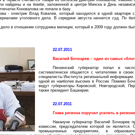
и найдены и на бомбе, заложенной в центре Минска в День независим
печатки Коновалова не попали в базу.
ова - электрик Влад Ковалев, который находился в одной квартире 
ериалами уголовного дела. В середине августа начнется суд. По бе
 дело в отношении сотрудника милиции, который в 2009 году должен был
22.07.2011
Василий Бочкарев – один из самых «
бло
Пензенский губернатор попал в числ
систематически общаются с читателями в свои
специалисты Института региональной информации
одной из наиболее высоких в России. Помимо Бо
ведут губернаторы Кировской, Новгородской, Пер
также президент Башкирии.
22.07.2011
Глава региона поручил усилить в регион
Накануне губернатор Василий Бочкарев пр
комиссии, председателем которой он является.
промышленных предприятиях, в образова