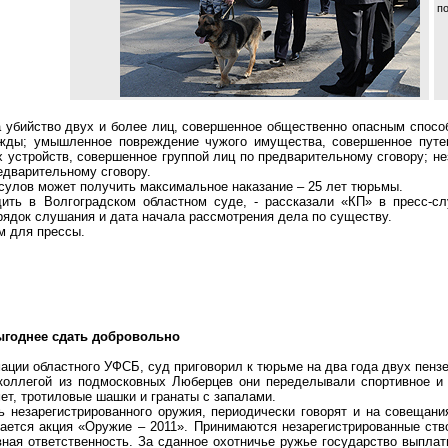
п
а убийство двух и более лиц, совершенное общественно опасным способ
ажды; умышленное повреждение чужого имущества, совершенное путе
 устройств, совершенное группой лиц по предварительному сговору; не
едварительному сговору.
сулов
может получить максимальное наказание – 25 лет тюрьмы.
ить в Волгоградском областном суде, - рассказали «КП» в пресс-сл
рядок слушания и дата начала рассмотрения дела по существу.
м для прессы.
ыгоднее сдать добровольно
ации областного УФСБ, суд приговорил к тюрьме на два года двух пенз
коллегой из подмосковных
Люберцев
они переделывали спортивное и 
ет, тротиловые шашки и гранаты с запалами.
 незарегистрированного оружия, периодически говорят и на совещани
ается акция «Оружие – 2011». Принимаются незарегистрированные ств
ная ответственность. За сданное охотничье ружье государство выплати