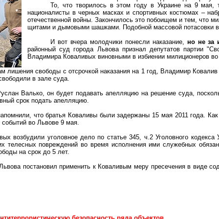
То, что творилось в этом году в Украине на 9 мая, 
националисты в черных масках и спортивных костюмах – наб
отечественной войны. Закончилось это побоищем и тем, что 
щитами и дымовыми шашками. Подобной массовой потасовки в 
И вот вчера молодчики понесли наказание,
но не за
районный суд города Львова признал депутатов партии "Св
Владимира
Коваливых
виновными в избиении милиционеров во 
ам лишения свободы с отсрочкой наказания на 1 год, Владимир
Ковалив
свободили в зале суда.
 Руслан
Валько
, он будет подавать апелляцию на решение суда, поскол
евный срок подать апелляцию.
напомнили, что братья
Коваливы
были задержаны 15 мая 2011 года. Как
 событий во Львове 9 мая.
вых
возбудили уголовное дело по статье 345, ч.2 Уголовного кодекса
их телесных повреждений во время исполнения ими служебных обязанн
боды на срок до 5 лет.
Львова постановил применить к
Коваливым
меру пресечения в виде со
антитеррористическую безопасность ряда объектов