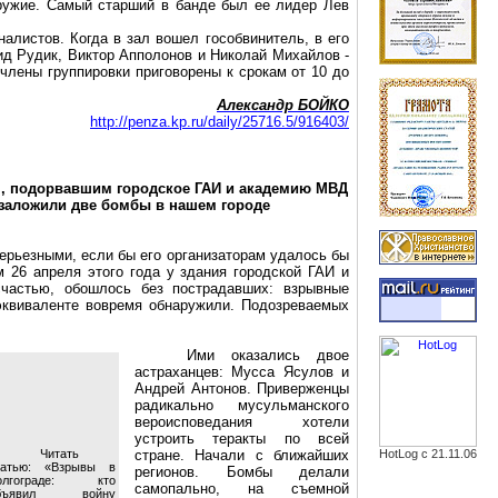
ружие. Самый старший в банде был ее лидер Лев
налистов. Когда в зал вошел
гособвинитель
, в его
нид
Рудик
, Виктор
Апполонов
и Николай Михайлов -
члены группировки приговорены к срокам от 10 до
Александр БОЙКО
http://penza.kp.ru/daily/25716.5/916403/
ом, подорвавшим городское ГАИ и академию МВД
 заложили две бомбы в нашем городе
серьезными, если бы его организаторам удалось бы
 26 апреля этого года у здания городской ГАИ и
частью, обошлось без пострадавших: взрывные
квиваленте вовремя обнаружили. Подозреваемых
Ими оказались двое
астраханцев
: Мусса
Ясулов
и
Андрей Антонов. Приверженцы
радикально мусульманского
вероисповедания хотели
устроить теракты по всей
Читать
стране. Начали с ближайших
HotLog с 21.11.06
татью: «Взрывы в
регионов. Бомбы делали
олгограде: кто
самопально
, на съемной
бъявил войну