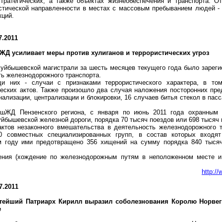
тратегических, а также объектах жизнеобеспечения и транспорта. О
стической направленности в местах с массовым пребыванием людей -
кций.
7.2011
шЖД
усиливает меры против хулиганов и террористических угроз
уйбышевской магистрали за шесть месяцев текущего года было зареги
ь железнодорожного транспорта.
ди них - случаи с признаками террористического характера, в то
ческих актов. Также произошло два случая наложения посторонних пре
нализации, централизации и блокировки, 16 случаев битья стекол в пас
бшЖД
Пензенского региона, с января по июнь 2011 года охранным 
бышевской железной дороги, порядка 70 тысяч поездов или 698 тысяч 
актов незаконного вмешательства в деятельность железнодорожного 
0 совместных специализированных групп, в состав которых входят
м году ими предотвращено 356 хищений на сумму порядка 840 тысяч
ения (хождение по железнодорожным путям в неположенном месте и 
http:/
7.2011
тейший Патриарх Кирилл выразил соболезнования Королю Норвеги
е