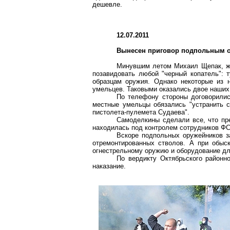
дешевле.
12.07.2011
Вынесен приговор подпольным 
Минувшим летом Михаил
Щепак
, 
позавидовать любой "черный копатель": 
образцам оружия. Однако некоторые из 
умельцев. Таковыми оказались двое наших
По телефону стороны договорились
местные умельцы обязались "устранить 
пистолета-пулемета
Судаева
".
Самоделкины
сделали все, что пр
находилась под контролем сотрудников Ф
Вскоре подпольных оружейников з
отремонтированных стволов. А при обыс
огнестрельному оружию и оборудование для
По вердикту Октябрьского район
наказание.