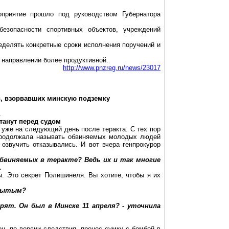
оприятие прошло под руководством Губернатора
езопасности спортивных объектов, учреждений
еделять конкретные сроки исполнения поручений и
 направлении более продуктивной.
http://www.pnzreg.ru/news/23017
в, взорвавших минскую подземку
.
танут перед судом
уже на следующий день после теракта. С тех пор
 продолжала называть обвиняемых молодых людей
озвучить отказывались. И вот вчера генпрокурор
обвиняемых в теракте? Ведь их и так многие
.
. Это секрет Полишинеля. Вы хотите, чтобы я их
крытым?
рят. Он был в Минске 11 апреля? - уточнила
н, по версии следствия, пронес сумку с бомбой в