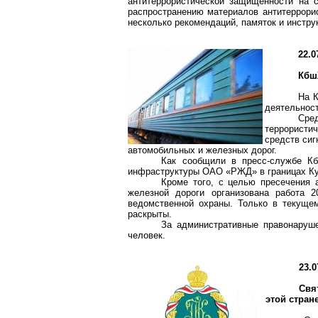
антитеррористической защищенности на с
распространению материалов антитеррори
несколько рекомендаций, памяток и инстру
22.0
Кб
На К
деятельност
Сре
террористи
средств сиг
автомобильных и железных дорог.
Как сообщили в пресс-службе
К
инфраструктуры ОАО «РЖД» в границах Куй
Кроме того, с целью пресечения 
железной дороги организована работа 2
ведомственной охраны. Только в текуще
раскрыты.
За административные правонаруш
человек.
23.0
Свя
этой стран