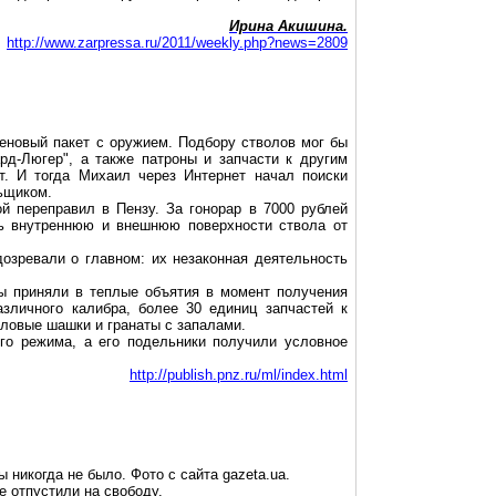
Ирина
Акишина
.
http://www.zarpressa.ru/2011/weekly.php?news=2809
еновый пакет с оружием. Подбору стволов мог бы
рд-Люгер
", а также патроны и запчасти к другим
т. И тогда Михаил через Интернет начал поиски
ьщиком.
й переправил в Пензу. За гонорар в 7000 рублей
ть внутреннюю и внешнюю поверхности ствола от
озревали о главном: их незаконная деятельность
ты приняли в теплые объятия в момент получения
зличного калибра, более 30 единиц запчастей к
иловые шашки и гранаты с запалами.
го режима, а его подельники получили условное
http://publish.pnz.ru/ml/index.html
ы никогда не было. Фото с сайта
gazeta.ua
.
 отпустили на свободу.