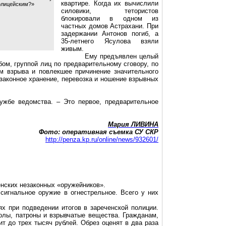
квартире. Когда их вычислили
олицейским?»
силовики,
тетористов
блокировали в одном из
частных домов Астрахани. При
задержании Антонов погиб, а
35-летнего
Ясулова
взяли
живым.
Ему предъявлен целый
ом, группой лиц по предварительному сговору, по
м взрыва и повлекшее причинение значительного
законное хранение, перевозка и ношение взрывных
ужбе ведомства. – Это первое, предварительное
Мария ЛИВИНА
Фото: оперативная съемка СУ СКР
http://penza.kp.ru/online/news/932601/
енских незаконных «оружейников».
сигнальное оружие в огнестрельное. Всего у них
ях при подведении итогов в зареченской полиции.
олы, патроны и взрывчатые вещества. Гражданам,
т до трех тысяч рублей. Обрез оценят в два раза