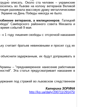
трудно описать. Около ста человек – украинские
росились во Львове на колону ветеранов Великой
милиция разнимала массовую драку металлическими
Украине на День Победы никогда не было.
 избиение ветеранов, а милиционеров
. Галицкий
обода" Самборского районного совета Михаила и
время событий 9 мая.
- к 1 году лишения свободы с отсрочкой наказания
ьку считает братьев невиновными и просил суд их
 объяснили задержанным, их будут допрашивать в
 Украины – "преднамеренное нанесение работникам
остей". Эта статья предусматривает наказание в
держания под стражей во львовском следственном
Катерина ЗОРИНА
http://kp.ua/daily/200711/291475/