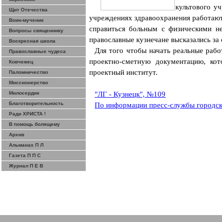
культового у
Щит Отечества
учреждениях здравоохранения работают
Воин-мученик
справиться больным с физическими н
Вопросы священнику
православные кузнечане высказались за 
Воскресная школа
Для того чтобы начать реальные раб
Православные чудеса
проектно-сметную документацию, кот
Ковчежец
проектный институт.
Паломничество
Миссионерство
Милосердие
"ЛГ - Кузнецк", №109
Благотворительность
По информации пресс-службы городс
Ради ХРИСТА !
В помощь болящему
Архив
Альманах П Л
Газета П П С
Журнал П Е В