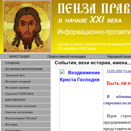
АННОТАЦИИ
Православный календарь
Народный кале
События, вехи истории, имена...
ГЛАВНАЯ
ИЗ ЖИЗНИ МИТРОПОЛИИ
14.09.2006
Рели
Тронный Зал
История епархии
Быть ли е
История храмов
Сурская ГОЛГОФА
В админи
МАРТИРОЛОГ
строительств
Пензенские святыни
Святые источники
Идея стро
Фотогалерея"ХХ век"
предприним
Беседка
представите
Зарисовки