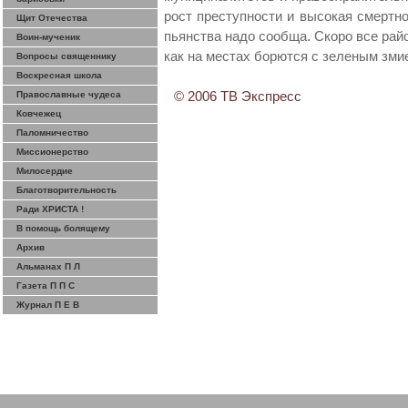
рост преступности и высокая смертно
Щит Отечества
пьянства надо сообща. Скоро все рай
Воин-мученик
как на местах борются с зеленым зми
Вопросы священнику
Воскресная школа
Православные чудеса
© 2006 ТВ Экспресс
Ковчежец
Паломничество
Миссионерство
Милосердие
Благотворительность
Ради ХРИСТА !
В помощь болящему
Архив
Альманах П Л
Газета П П С
Журнал П Е В