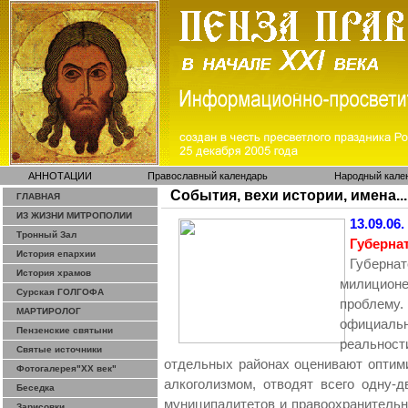
АННОТАЦИИ
Православный календарь
Народный кале
События, вехи истории, имена...
ГЛАВНАЯ
ИЗ ЖИЗНИ МИТРОПОЛИИ
13.09.06.
Тронный Зал
Губерна
История епархии
Губерна
История храмов
милицион
Сурская ГОЛГОФА
проблему
МАРТИРОЛОГ
официальн
Пензенские святыни
реальнос
Святые источники
отдельных районах оценивают оптим
Фотогалерея"ХХ век"
алкоголизмом, отводят всего одну-д
Беседка
муниципалитетов и правоохранительн
Зарисовки