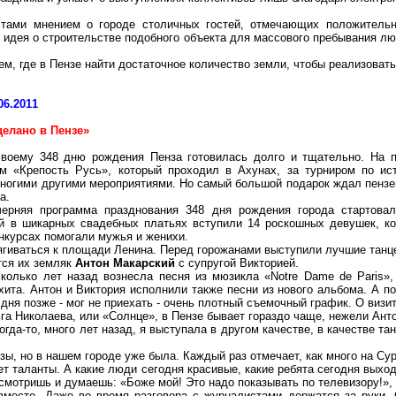
стами мнением о городе столичных гостей, отмечающих положитель
го идея о строительстве подобного объекта для массового пребывания л
м, где в Пензе найти достаточное количество земли, чтобы реализовать
06.2011
делано в Пензе»
своему 348 дню рождения Пенза готовилась долго и тщательно. На 
м «Крепость Русь», который проходил в Ахунах, за турниром по ис
ногими другими мероприятиями. Но самый большой подарок ждал пензенц
а.
черняя программа празднования 348 дня рождения города стартова
ей в шикарных свадебных платьях вступили 14 роскошных девушек, к
нкурсах помогали мужья и женихи.
тягиваться к площади Ленина. Перед горожанами выступили лучшие танц
ится их земляк
Антон Макарский
с супругой Викторией.
олько лет назад вознесла песня из мюзикла «Notre Dame de Paris», 
ита. Антон и Виктория исполнили также песни из нового альбома. А по
 дня позже - мог не приехать - очень плотный съемочный график. О визи
га Николаева, или «Солнце», в Пензе бывает гораздо чаще, нежели Анто
огда-то, много лет назад, я выступала в другом качестве, в качестве т
зы, но в нашем городе уже была. Каждый раз отмечает, как много на С
т таланты. А какие люди сегодня красивые, какие ребята сегодня выхо
 смотришь и думаешь: «Боже мой! Это надо показывать по телевизору!»,
 вместе. Даже во время разговора с журналистами держатся за руки