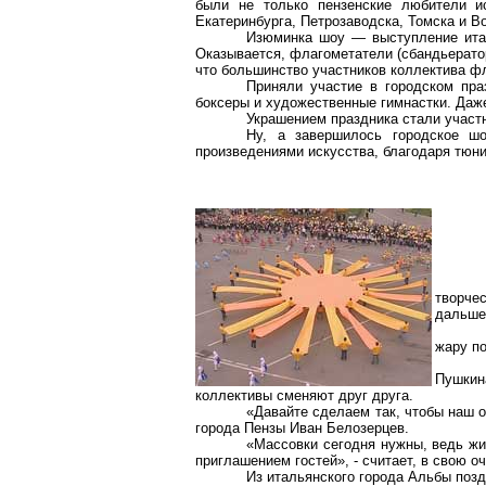
были не только пензенские любители ис
Екатеринбурга, Петрозаводска, Томска и В
Изюминка шоу — выступление итал
Оказывается, флагометатели (сбандьерато
что большинство участников коллектива фл
Приняли участие в городском пра
боксеры и художественные гимнастки. Даж
Украшением праздника стали участ
Ну, а завершилось городское ш
произведениями искусства, благодаря тюни
творче
дальше
жару п
Пушкин
коллективы сменяют друг друга.
«Давайте сделаем так, чтобы наш о
города Пензы Иван Белозерцев.
«Массовки сегодня нужны, ведь жит
приглашением гостей», - считает, в свою о
Из итальянского города Альбы поз