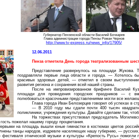
Губернатор Пензенской области Василий Бочкарев
Глава администрации города Пензы Роман Чернов
http://www.tv-express.ru/news_info/17905/
12.06.2011
Пенза отметила День города театрализованным шес
Представление развернулось на площади Жукова. Т
поздравляли первые лица области и города. — Хотелось б
красивых здоровых детей, — отметил в своем выступлении
развития региона и сохранения всей нашей страны.
После на импровизированном брифинге Василий Куз
площади для проведения городских праздников — с вме
полюбоваться красочными представлениями могли все желаю
Глава города Иван Белозерцев говорил об успехах в ст
— В 2010 году мы сдали почти 400 тысяч квадратн
поликлиники, учреждения культуры. Давайте сделаем так, чт
На торжествах присутствовал председатель Могилевс
 гость пожелал нашему городу процветания.
ервыми на площадь вышли юные гимнастки в костюмах цветов российс
лнены танцы народов, издревле населяющих нашу губернию, — русских,
о фестиваля этнической музыки и культуры «Крепость Русь» помогли 