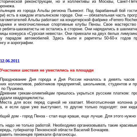
торической реконструкции, но и коллективы из Москвы, Санкт-Пете
оронежа.
ьянцев из города Альбы региона Пьемонт. Под барабанный бой гости
ри) есть в каждом итальянском городе. Они — обязательная часть прог
агометателей Альбы работают на кондитерской фабрике «Ferrero Rocher
зднике и многочисленные спортивные клубы Пензы. Свое мастерство
е ребята-шахматисты не остались в стороне. Они нарядились в шахматн
ницы конкурса «Сурская невеста». Они приехали на двух белых лимузин
оу парадом автомобилей. Здесь были и раритеты 50-60-х годов 
нгу и аэрографии.
12.06.2011
Участники шествия не уместились на площади
Празднование Дня города и Дня России началось в девять часов 
ских коллективов, работников предприятий, школьников, студентов и п
 по Пушкина.
Древним грекам-олимпийцам пришлось укрыться русским платком: про
оддали квадроциклисты.
Места для всех перед сценой не хватает. Многотысячная колонна 
а, и если одни уже выступают, то другие только подходят: они кид
бщий дом - город Пенза - стал еще краше, еще лучше. Для этого нужно о
ь надо не только работой. Необходимо организовывать такие красивые 
чередь, губернатор Пензенской области Василий Бочкарев.
дравить пензенцев приехали флагоносцы.