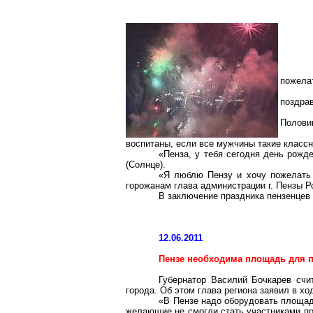
пожелат
поздрав
Полови
воспитаны, если все мужчины такие классны
«Пенза, у тебя сегодня день рожд
(Солнце).
«Я люблю Пензу и хочу пожелать в
горожанам глава администрации г. Пензы Р
В заключение праздника пензенцев
12.06.2011
Пензе необходима площадь для 
Губернатор Василий Бочкарев сч
города. Об этом глава региона заявил в х
«В Пензе надо оборудовать площад
желающие не смогли стать участниками пр