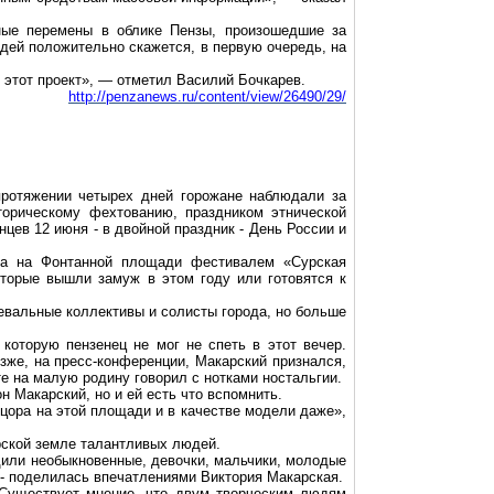
ные перемены в облике Пензы, произошедшие за
юдей положительно скажется, в первую очередь, на
 этот проект», — отметил Василий Бочкарев.
http://penzanews.ru/content/view/26490/29/
протяжении четырех дней горожане наблюдали за
торическому фехтованию, праздником этнической
ев 12 июня - в двойной праздник - День России и
ла на Фонтанной площади фестивалем «Сурская
оторые вышли замуж в этом году или готовятся к
евальные коллективы и солисты города, но больше
которую пензенец не мог не спеть в этот вечер.
зже, на пресс-конференции, Макарский признался,
те на малую родину говорил с нотками ностальгии.
н Макарский, но и ей есть что вспомнить.
анцора на этой площади и в качестве модели даже»,
урской земле талантливых людей.
дили необыкновенные, девочки, мальчики, молодые
 - поделилась впечатлениями Виктория Макарская.
. Существует мнение, что двум творческим людям