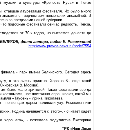
й музыки и культуры «Крепость Русь» в Пензе
ы, ставшие лауреатами фестиваля. Их было много
о знакомы с творчеством пензенских ансамблей. В
алеко за пределами нашей губернии.
что подобные фестивали сейчас редкость. Пенза,
ледство» от 70-х годов, но пытаемся донести до
 БЕЛЯКОВ, фото автора, видео Е. Рогожкиной
http://www.pravda-news.ru/node/7554
финала - парк имени Белинского. Сегодня здесь
угу, а это очень приятно. Хорошо бы еще такой
хновская (г. Москва).
 там было мало зрителей. Такие фестивали всегда
и костюмами, нас постоянно спрашивают, какой мы
самбля «Таусень» Ирина Николаева.
 - пензенцам даром наливали уху. Ремесленники
зких. Родина начинается с этого», - считает кадет
о хорошего», - пожелала ходулистка Екатерина
ТРК «Наш Дом»