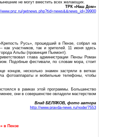
нынешние не могут вместить всех желающих.
ТРК «Наш Дом»
://www.pnz.ru/getnews.php?tid=news&&news_id=39900
«Крепость Русь», прошедший в Пензе, собрал на
 как участников, так и зрителей. 11 июня здесь
города Альбы (провинция Пьемонт).
риветствовал глава администрации Пензы Роман
омом. Подобные фестивали, по словам мэра, стоит
це концов, несколько знамен застряли в ветках
ала фотоаппараты и мобильные телефоны, чтобы
остоялся в рамках этой программы. Большинство
 менее, они в совершенстве овладели мастерством
Влад БЕЛЯКОВ, фото автора
http://www.pravda-news.ru/node/7553
» в Пензе