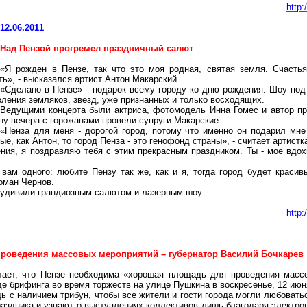
http
12.06.2011
Над Пензой прогремел праздничный салют
«Я рожден в Пензе, так что это моя родная, святая земля. Счастья
ь», - высказался артист Антон Макарский.
«Сделано в Пензе» - подарок всему городу ко дню рождения. Шоу под
ления земляков, звезд, уже признанных и только восходящих.
Ведущими концерта были актриса, фотомодель Инна Гомес и автор пр
ну вечера с горожанами провели супруги Макарские.
«Пенза для меня - дорогой город, потому что именно он подарил мне
е, как Антон, то город Пенза - это генофонд страны», - считает артист
ения, я поздравляю тебя с этим прекрасным праздником. Ты - мое вдох
ам одного: любите Пензу так же, как и я, тогда город будет красив
оман Чернов.
 удивили грандиозным салютом и лазерным шоу.
http
проведения массовых мероприятий – губернатор Василий Бочкарев
итает, что Пензе необходима «хорошая площадь для проведения мас
оде брифинга во время торжеств на улице Пушкина в воскресенье, 12 июн
ь с наличием трибун, чтобы все жители и гости города могли любовать
аздника и узнают о выступлениях коллективов лишь благодаря электр