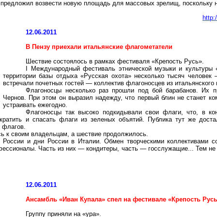
о предложил возвести новую площадь для массовых зрелищ, поскольку 
http
12.06.2011
В Пензу приехали итальянские флагометатели
Шествие состоялось в рамках фестиваля «Крепость Русь».
I Международный фестиваль этнической музыки и культуры 
территории базы отдыха «Русская охота» несколько тысяч человек —
встречали почетных гостей — коллектив флагоносцев из итальянского 
Флагоносцы несколько раз прошли под бой барабанов. Их п
Чернов. При этом он выразил надежду, что первый блин не станет к
устраивать ежегодно.
Флагоносцы так высоко подкидывали свои флаги, что, в кон
кратить и спасать флаги из зеленых объятий. Публика тут же дост
 флагов.
сь к своим владельцам, а шествие продолжилось.
в России и дни России в Италии. Обмен творческими коллективами с
фессионалы. Часть из них — кондитеры, часть — госслужащие... Тем не
12.06.2011
Ансамбль «Иван Купала» спел на фестивале «Крепость Русь
Группу приняли на «ура».