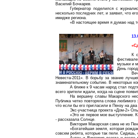
Василий Бочкарев.
Губернатор поделился с журнали
несколько последних лет, и заявил, что е
имидже региона.
«В настоящее время я думаю над те
13.
«С
К 
фестивале
музыки и м
День город
Ве
Невеста-2011». В борьбу за звание лучш
знаменательному событию. В некоторых ко
А ближе к 9 часам народ стал под
всего зрители ждали, когда на сцене появ
На вершину славы Макарского неск
Публика четко повторяла слова любимого х
что если бы его пригласили в Пензу на два
Экс-участница проекта «Дом-2» Оль
«Это не первое мое выступление. К
- рассказала Солнце.
Виктория Макарская сама не из Пен
«Богатейшая земля, которая рождае
совсем ребята, которые так пели. Сидишь,
Антон и Виктория всегда и везде