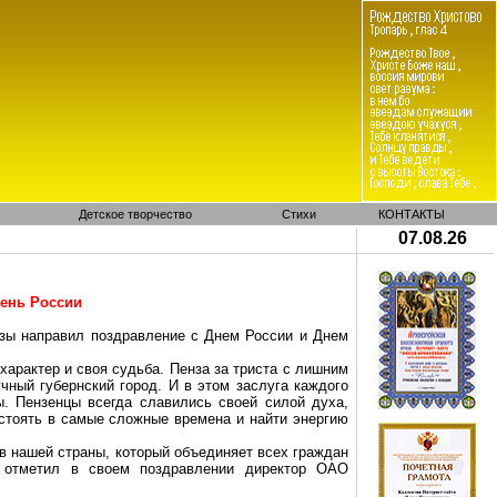
Детское творчество
Стихи
КОНТАКТЫ
07.08.26
ень России
зы направил поздравление с Днем России и Днем
й характер и своя судьба. Пенза за триста с лишним
чный губернский город. И в этом заслуга каждого
. Пензенцы всегда славились своей силой духа,
стоять в самые сложные времена и найти энергию
в нашей страны, который объединяет всех граждан
- отметил в своем поздравлении директор ОАО