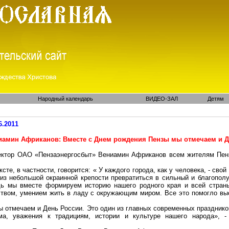
Народный календарь
ВИДЕО-ЗАЛ
Детям
6.2011
иамин Африканов: Вместе с Днем рождения Пензы мы отмечаем и Д
ектор ОАО «Пензаэнергосбыт» Вениамин Африканов всем жителям Пен
ксте, в частности, говорится: « У каждого города, как у человека, - сво
из небольшой окраинной крепости превратиться в сильный и благополу
дь мы вместе формируем историю нашего родного края и всей страны
ством, умением жить в ладу с окружающим миром. Все это помогло вы
 отмечаем и День России. Это один из главных современных празднико
зма, уважения к традициям, истории и культуре нашего народа», 