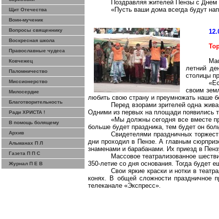
Поздравляя жителей Пензы с Днем 
«Пусть ваши дома всегда будут нап
Щит Отечества
Воин-мученик
Вопросы священнику
12.
Воскресная школа
То
Православные чудеса
Мас
Ковчежец
летний де
Паломничество
столицы п
Миссионерство
«Ес
своим земл
Милосердие
любить свою страну и преумножать наше бог
Благотворительность
Перед взорами зрителей одна жива
Одними из первых на площади появились т
Ради ХРИСТА !
«Мы должны сегодня все вместе пр
В помощь болящему
больше будет праздника, тем будет он бол
Архив
Свидетелями праздничных торжеств
дни проходил в Пензе. А главным сюрприз
Альманах П Л
знаменами и барабанами. Их приезд в Пензу
Газета П П С
Массовое театрализованное шествие
350-летие со дня основания. Тогда будет е
Журнал П Е В
Свои яркие краски и нотки в теат
конях. В общей сложности праздничное 
телеканале «Экспресс».