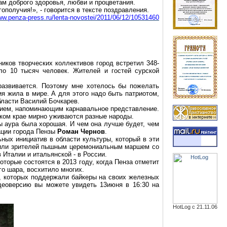
м доброго здоровья, любви и процветания.
получия!», - говорится в тексте поздравления.
www.penza-press.ru/lenta-novostei/2011/06/12/10531460
иков творческих коллективов город встретил 348-
о 10 тысяч человек. Жителей и гостей сурской
 развивается. Поэтому мне хотелось бы пожелать
я жила в мире. А для этого надо быть патриотом,
области Василий Бочкарев.
азием, напоминающим карнавальное представление.
ском крае мирно уживаются разные народы.
ы аура была хорошая. И чем она лучше будет, чем
рации города Пензы
Роман Чернов
.
ных инициатив в области культуры, который в эти
разили зрителей пышным церемониальным маршем со
 Италии и итальянской - в России.
торые состоятся в 2013 году, когда Пенза отметит
го шара, восхитило многих.
й, которых поддержали байкеры на своих железных
деоверсию вы можете увидеть 13июня в 16:30 на
HotLog с 21.11.06