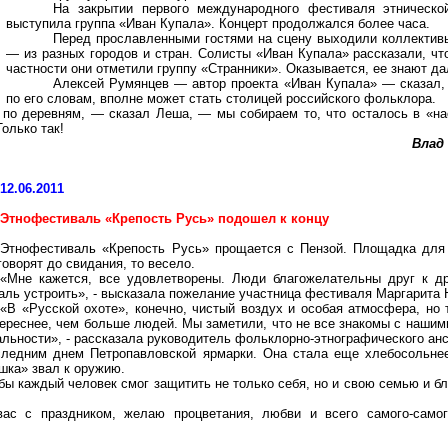
На закрытии первого международного фестиваля этническо
выступила группа «Иван Купала». Концерт продолжался более часа.
Перед прославленными гостями на сцену выходили коллектив
— из разных городов и стран. Солисты «Иван Купала» рассказали, чт
частности они отметили группу «Странники». Оказывается, ее знают д
Алексей Румянцев — автор проекта «Иван Купала» — сказал, 
по его словам, вполне может стать столицей российского фольклора.
по деревням, — сказал Леша, — мы собираем то, что осталось в «нас
олько так!
Влад
12.06.2011
Этнофестиваль «Крепость Русь» подошел к концу
Этнофестиваль «Крепость Русь» прощается с Пензой. Площадка для 
говорят до свидания, то весело.
«Мне кажется, все удовлетворены. Люди благожелательны друг к др
ль устроить», - высказала пожелание участница фестиваля Маргарита Ю
«В «Русской охоте», конечно, чистый воздух и особая атмосфера, но
тереснее, чем больше людей. Мы заметили, что не все знакомы с нашим
альности», - рассказала руководитель фольклорно-этнографического ан
ледним днем Петропавловской ярмарки. Она стала еще хлебосольнее
шка» звал к оружию.
бы каждый человек смог защитить не только себя, но и свою семью и бли
вас с праздником, желаю процветания, любви и всего самого-самог