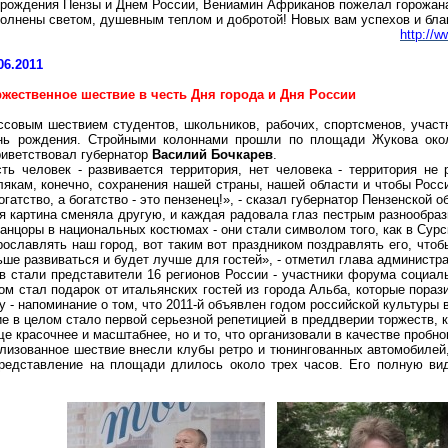
рождения Пензы и Днем России, Вениамин Африканов пожелал горожана
олнены светом, душевным теплом и добротой! Новых вам успехов и благо
http://
06.2011
ржественное шествие в честь Дня города и Дня России
совым шествием студентов, школьников, рабочих, спортсменов, участн
нь рождения. Стройными колоннами прошли по площади Жукова окол
риветствовал губернатор
Василий Бочкарев
.
ть человек - развивается территория, нет человека - территория не
якам, конечно, сохранения нашей страны, нашей области и чтобы Росси
атство, а богатство - это пензенец!», - сказал губернатор Пензенской 
я картина сменяла другую, и каждая радовала глаз пестрым разнообр
анцоры в национальных костюмах - они стали символом того, как в Сур
ославлять наш город, вот таким вот праздником поздравлять его, чтоб
ьше развиваться и будет лучше для гостей», - отметил глава админист
 стали представители 16 регионов России - участники форума социаль
ом стал подарок от итальянских гостей из города Альба, которые по
 - напоминание о том, что 2011-й объявлен годом российской культуры в
 в целом стало первой серьезной репетицией в преддверии торжеств, ко
ще красочнее и масштабнее, но и то, что организовали в качестве пробно
рализованное шествие внесли клубы ретро и тюнингованных автомобиле
представление на площади длилось около трех часов. Его полную ви