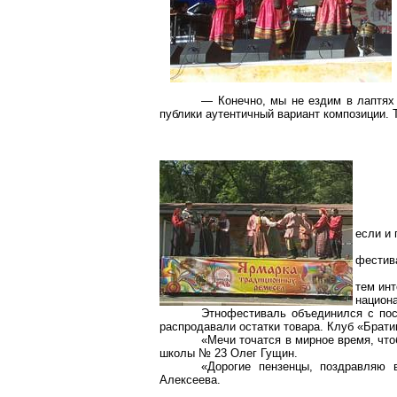
— Конечно, мы не ездим в лаптях 
публики аутентичный вариант композиции. Т
если и 
фестива
тем ин
национ
Этнофестиваль объединился с пос
распродавали остатки товара. Клуб «Брати
«Мечи точатся в мирное время, что
школы № 23 Олег Гущин.
«Дорогие пензенцы, поздравляю 
Алексеева.