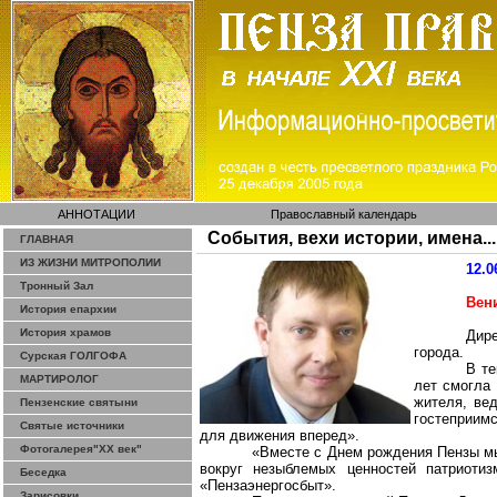
АННОТАЦИИ
Православный календарь
События, вехи истории, имена...
ГЛАВНАЯ
ИЗ ЖИЗНИ МИТРОПОЛИИ
12.0
Тронный Зал
Вен
История епархии
История храмов
Дир
города.
Сурская ГОЛГОФА
В те
МАРТИРОЛОГ
лет смогла 
жителя, ве
Пензенские святыни
гостеприим
Святые источники
для движения вперед».
Фотогалерея"ХХ век"
«Вместе с Днем рождения Пензы мы
вокруг незыблемых ценностей патриоти
Беседка
«Пензаэнергосбыт».
Зарисовки