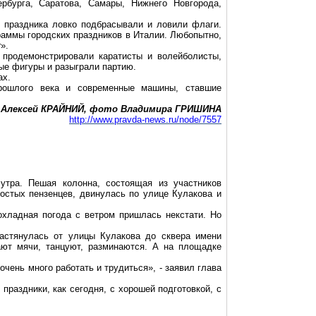
рбурга, Саратова, Самары, Нижнего Новгорода,
 праздника ловко подбрасывали и ловили флаги.
раммы городских праздников в Италии. Любопытно,
».
 продемонстрировали каратисты и волейболисты,
ые фигуры и разыграли партию.
ах.
прошлого века и современные машины, ставшие
Алексей КРАЙНИЙ, фото Владимира ГРИШИНА
http://www.pravda-news.ru/node/7557
утра. Пешая колонна, состоящая из участников
ростых пензенцев, двинулась по улице Кулакова и
хладная погода с ветром пришлась некстати. Но
растянулась от улицы Кулакова до сквера имени
ают мячи, танцуют, разминаются. А на площадке
чень много работать и трудиться», - заявил глава
праздники, как сегодня, с хорошей подготовкой, с