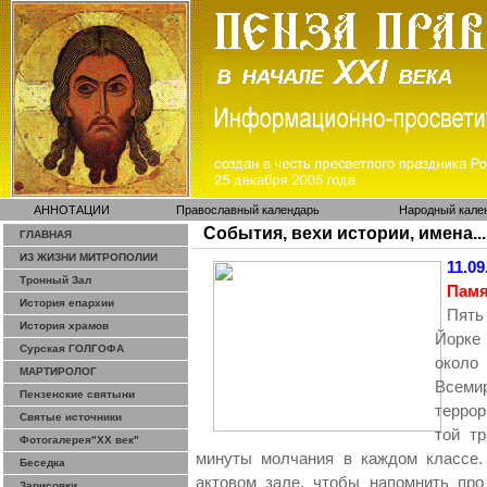
АННОТАЦИИ
Православный календарь
Народный кале
События, вехи истории, имена...
ГЛАВНАЯ
ИЗ ЖИЗНИ МИТРОПОЛИИ
11.09
Тронный Зал
Памя
История епархии
Пять
История храмов
Йорке
Сурская ГОЛГОФА
около
МАРТИРОЛОГ
Всеми
Пензенские святыни
террор
Святые источники
той т
Фотогалерея"ХХ век"
минуты молчания в каждом классе.
Беседка
актовом зале, чтобы напомнить про
Зарисовки