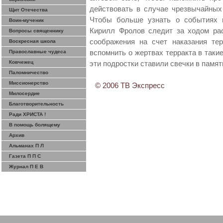
действовать в случае чрезвычайных
Щит Отечества
Чтобы больше узнать о событиях п
Воин-мученик
Кирилл Фролов следит за ходом р
Вопросы священнику
соображения на счет наказания те
Воскресная школа
Православные чудеса
вспомнить о жертвах
терракта
в такие
Ковчежец
эти подростки ставили свечки в памят
Паломничество
Миссионерство
© 2006 ТВ Экспресс
Милосердие
Благотворительность
Ради ХРИСТА !
В помощь болящему
Архив
Альманах П Л
Газета П П С
Журнал П Е В