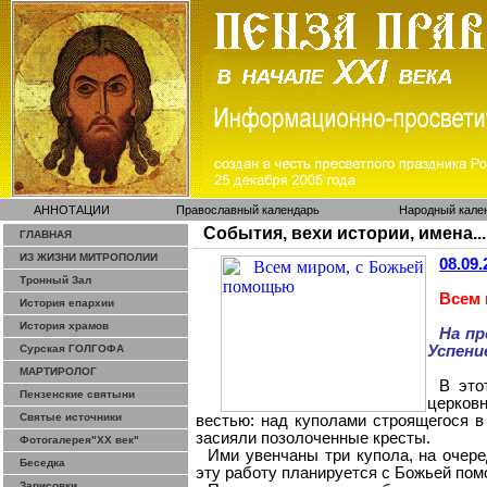
АННОТАЦИИ
Православный календарь
Народный кале
События, вехи истории, имена...
ГЛАВНАЯ
ИЗ ЖИЗНИ МИТРОПОЛИИ
08.09.
Тронный Зал
Всем
История епархии
История храмов
На пр
Сурская ГОЛГОФА
Успени
МАРТИРОЛОГ
В это
Пензенские святыни
церковн
Святые источники
вестью: над куполами строящегося в
засияли позолоченные кресты.
Фотогалерея"ХХ век"
Ими увенчаны три купола, на очере
Беседка
эту работу планируется с Божьей по
Зарисовки