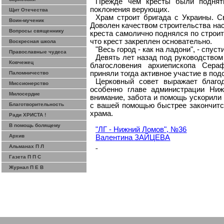
Прежде чем кресты были поднят
поклонения верующих.
Щит Отечества
Храм строит бригада с Украины. С
Воин-мученик
Доволен качеством строительства нас
Вопросы священнику
креста
самолично
поднялся по строит
что крест закреплен основательно.
Воскресная школа
"Весь город - как на ладони", - сп
Православные чудеса
Девять лет назад под руководством
Ковчежец
благословения архиепископа Сера
приняли тогда активное участие в по
Паломничество
Церковный совет выражает благо
Миссионерство
особенно главе администрации Ниж
Милосердие
внимание, забота и помощь ускорили 
Благотворительность
с вашей помощью быстрее закончится
храма.
Ради ХРИСТА !
В помощь болящему
"ЛГ -
Нижний
Ломов", №36
Архив
Валентина ЗАЙЦЕВА
Альманах П Л
Газета П П С
Журнал П Е В