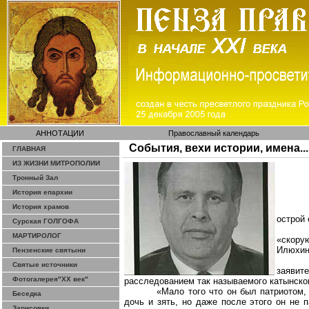
АННОТАЦИИ
Православный календарь
События, вехи истории, имена...
ГЛАВНАЯ
ИЗ ЖИЗНИ МИТРОПОЛИИ
Тронный Зал
История епархии
История храмов
острой
Сурская ГОЛГОФА
МАРТИРОЛОГ
«скору
Илюхи
Пензенские святыни
Святые источники
заявит
Фотогалерея"ХХ век"
расследованием
так называемого
катынско
«Мало того что он был патриотом
Беседка
дочь и зять, но даже после этого он не 
Зарисовки