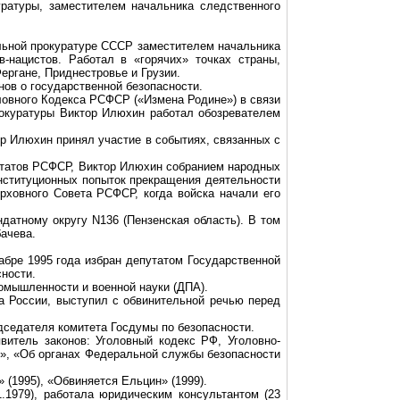
уратуры, заместителем начальника следственного
ральной прокуратуре СССР заместителем начальника
-нацистов. Работал в «горячих» точках страны,
ергане, Приднестровье и Грузии.
ов о государственной безопасности.
ловного Кодекса РСФСР («Измена Родине») в связи
рокуратуры Виктор
Илюхин
работал обозревателем
ор
Илюхин
принял участие в событиях, связанных с
утатов РСФСР, Виктор
Илюхин
собранием народных
онституционных попыток прекращения деятельности
рховного Совета РСФСР, когда войска начали его
атному округу N136 (Пензенская область). В том
ачева.
абре 1995 года
избран
депутатом Государственной
ности.
омышленности и военной науки (ДПА).
а России, выступил с обвинительной речью перед
дседателя комитета Госдумы по безопасности.
витель законов: Уголовный кодекс РФ, Уголовно-
е», «Об органах Федеральной службы безопасности
» (1995), «Обвиняется Ельцин» (1999).
.1979), работала юридическим консультантом (23