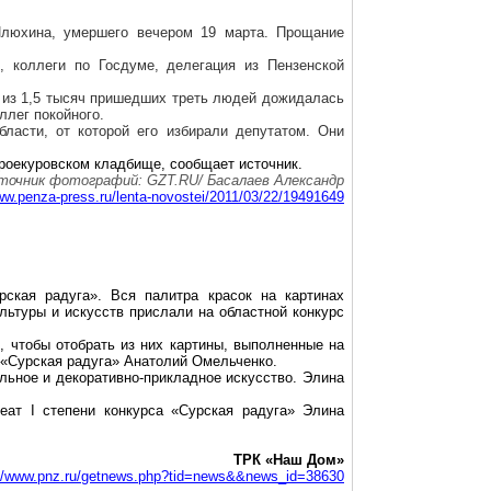
люхина
, умершего вечером 19 марта. Прощание
ы
, коллеги по Госдуме, делегация из Пензенской
 из 1,5 тысяч пришедших треть людей дожидалась
ллег покойного.
ласти, от которой его избирали депутатом. Они
роекуровском
кладбище, сообщает источник.
точник фотографий: GZT.RU/
Басалаев
Александр
www.penza-press.ru/lenta-novostei/2011/03/22/19491649
ская радуга». Вся палитра красок на картинах
ьтуры и искусств прислали на областной конкурс
, чтобы отобрать из них картины, выполненные на
 «Сурская радуга» Анатолий Омельченко.
льное и декоративно-прикладное искусство.
Элина
реат I степени конкурса «Сурская радуга»
Элина
ТРК «Наш Дом»
://www.pnz.ru/getnews.php?tid=news&&news_id=38630