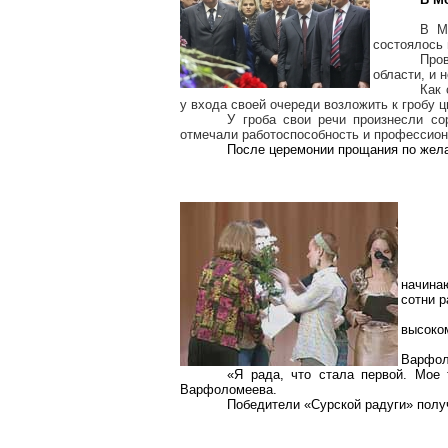
В М
состоялось 
Про
области, и 
Как 
у входа своей очереди возложить к гробу 
У гроба свои речи произнесли с
отмечали работоспособность и профессион
После церемонии прощания по жел
начина
сотни р
высоко
Варфол
«Я рада, что стала первой. Мое 
Варфоломеева.
Победители «
Сурской
радуги» получ