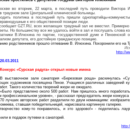
оскве во вторник, 22 марта, в последний путь проводили Виктора
И
в траурном зале Центральной клинической больницы.
водить политика в последний путь пришли
однопартийцы-коммунист
неравнодушные к его общественной позиции люди.
сообщает GZT.RU, всех желающих траурный зал не вместил. Примерно
цветы. Но большинству все же удалось войти в зал и послушать слова ко
оратники
В.Илюхина
по партии, государственной думе и Пензенской об
ализм депутата, его достойную гражданскую позицию.
анию родственников прошло отпевание В.
Илюхина
. Похоронили его на
Т
Ис
http://
20.03.2011
Конкурс «Сурская радуга» открыл новые имена
В выставочном зале санатория «Березовая роща» раскинулась «Сур
ющих художников посвящена Пензе. Учащиеся различных заведений кул
абот. Такого количества творений жюри не ожидало.
«Было представлено около 500 работ. Нам пришлось много поработать
м профессиональном уровне», - рассказал председатель жюри конкурса
70 лучших авторских работ разделили по двум номинациям: изобразите
омеева, ставшая победительницей, нарисовала картинную галерею.
творчество кому-то понравилось, и это здорово!» - поделилась лау
или в подарок путевки в санаторий.
http