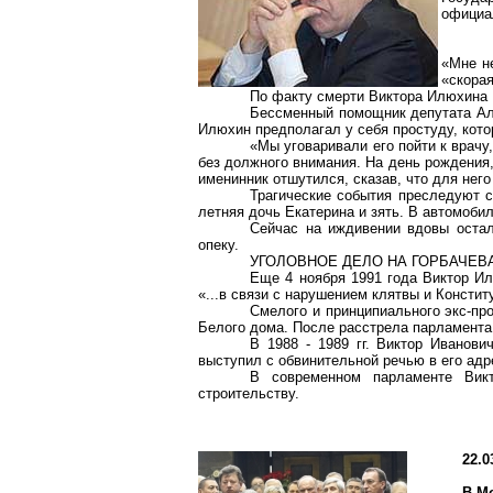
официал
«Мне н
«скорая
По факту смерти Виктора
Илюхина
Бессменный помощник депутата Але
Илюхин
предполагал у себя простуду, кото
«Мы уговаривали его пойти к врачу,
без должного внимания. На день рождения,
именинник отшутился, сказав, что для нег
Трагические события преследуют 
летняя дочь Екатерина и зять. В автомоби
Сейчас на иждивении вдовы остал
опеку.
УГОЛОВНОЕ ДЕЛО НА ГОРБАЧЕВ
Еще 4 ноября 1991 года Виктор
Ил
«...в связи с нарушением клятвы и Консти
Смелого и принципиального экс-пр
Белого дома. После расстрела парламента
В 1988 - 1989 гг. Виктор Иванов
выступил с обвинительной речью в его адре
В современном парламенте Викт
строительству.
22.0
В М