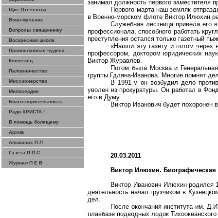
занимал должность первого заместителя пр
Первого марта наш земляк отпраздн
Щит Отечества
в Военно-морском флоте Виктор
Илюхин
ра
Воин-мученик
Служебная лестница привела его в
Вопросы священнику
профессионала, способного работать кругл
преступления остался только газетный пыж
Воскресная школа
«Нашли эту газету и потом через 
Православные чудеса
профессором, доктором юридических наук.
Виктор Журавлев.
Ковчежец
Потом была Москва и Генеральная
Паломничество
группы
Гдляна-Иванова
. Многие помнят де
Миссионерство
В 1991-м он возбудил дело проти
уволен из прокуратуры. Он работал в Фон
Милосердие
его в Думу.
Благотворительность
Виктор Иванович будет похоронен 
Ради ХРИСТА !
В помощь болящему
Архив
Альманах П Л
Газета П П С
20.03.2011
Журнал П Е В
Виктор
Илюхин
. Биографическая
Виктор Иванович
Илюхин
родился 1
деятельность начал грузчиком в Кузнецко
дел.
После окончания института им. Д.
плавбазе подводных лодок Тихоокеанского