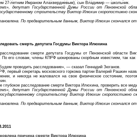
жем 27-летним
Имраном
Алахвердиевым
), сын Владимир — школьник.
ews
», депутат Государственной Думы России от Пензенской обл
государственному строительству Виктор
Илюхин
скоропостижно сконч
становлена. По предварительным данным, Виктор
Илюхин
скончался от
ледовать смерть депутата Госдумы Виктора
Илюхина
расследовании смерти депутата Госдумы от Пензенской области Ви
а. По его словам, члены КПРФ шокированы скорбным известием, так как
 Будем проводить расследование», — сказал Геннадий Зюганов.
РФ, первый секретарь московского горкома партии Валерий
Рашкин
назв
ении, и никогда не жаловался на свое физическое состояние, поэто
кин
.
е глубокое расследование смерти Виктора
Илюхина
, проверить все мед
ews
», депутат Государственной Думы России от Пензенской обл
 государственному строительству Виктор
Илюхин
скоропостижно ско
становлена. По предварительным данным, Виктор
Илюхин
скончался от
3.2011
ановлена причина смерти Виктора
Илюхина