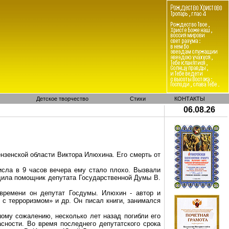
Детское творчество
Стихи
КОНТАКТЫ
06.08.26
ензенской области Виктора
Илюхина
. Его смерть от
исла в 9 часов вечера ему стало плохо. Вызвали
бщила помощник депутата Государственной Думы В.
 времени он депутат Госдумы.
Илюхин
- автор и
 с терроризмом» и др. Он писал книги, занимался
ому сожалению, несколько лет назад погибли его
асности. Во время последнего депутатского срока