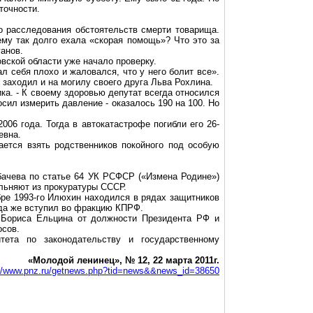
точности.
о расследования обстоятельств смерти товарища.
ему так долго ехала «скорая помощь»? Что это за
анов.
вской области уже начало проверку.
 себя плохо и жаловался, что у него болит все».
 заходил и на могилу своего друга Льва Рохлина.
ика. - К своему здоровью депутат всегда относился
сил измерить давление - оказалось 190 на 100. Но
006 года. Тогда в автокатастрофе погибли его 26-
евна.
ется взять родственников покойного под особую
ачева по статье 64 УК РСФСР («Измена Родине»)
ьняют из прокуратуры СССР.
бре 1993-го
Илюхин
находился в рядах защитников
гда же вступил во фракцию КПРФ.
я Бориса Ельцина от должности Президента РФ и
осов.
ета по законодательству и государственному
«Молодой ленинец», № 12, 22 марта 2011г.
://www.pnz.ru/getnews.php?tid=news&&news_id=38650