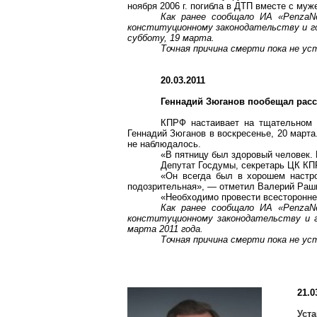
ноября
2006 г
. погибла в ДТП вместе с му
Как ранее сообщало ИА «
PenzaN
конституционному законодательству и 
субботу, 19 марта.
Точная причина смерти пока не у
20.03.2011
Геннадий Зюганов пообещал расс
КПРФ настаивает на тщательном 
Геннадий Зюганов в воскресенье, 20 март
не наблюдалось.
«В пятницу был здоровый человек.
Депутат Госдумы, секретарь ЦК КП
«Он всегда был в хорошем настро
подозрительная», — отметил Валерий
Раш
«Необходимо провести всесторонне
Как ранее сообщало ИА «
PenzaN
конституционному законодательству и
марта 2011 года.
Точная причина смерти пока не у
21.0
Уст