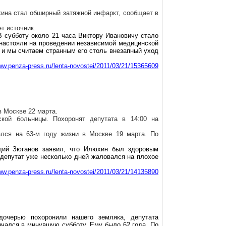
ина
стал обширный затяжной инфаркт, сообщает в
т источник.
В субботу около 21 часа Виктору Ивановичу стало
м настояли на проведении независимой медицинской
 и мы считаем странным его столь внезапный уход
www.penza-press.ru/lenta-novostei/2011/03/21/15365609
в Москве 22 марта.
кой больницы. Похоронят депутата в 14:00 на
ался на 63-м году жизни в Москве 19 марта. По
дий Зюганов заявил, что
Илюхин
был здоровым
 депутат уже несколько дней жаловался на плохое
www.penza-press.ru/lenta-novostei/2011/03/21/14135890
черью похоронили нашего земляка, депутата
нчался в минувшую субботу. Ему было 62 года. По