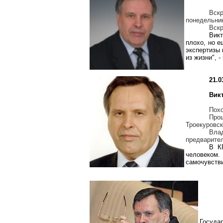
Вскр
понедельни
Вскр
Вик
плохо, но е
экспертизы 
из жизни", 
21.0
Вик
Пох
Про
Троекуровс
Вла
предварител
В К
человеком.
самочувстви
Госуда