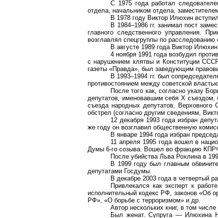
С 1975 года работал следователе
отдела, начальником отдела, заместителем
В 1978 году Виктор
Илюхин
вступи
В 1984–1986 гг. занимал пост заме
главного следственного управления. При
возглавлял спецгруппы по расследованию 
В августе 1989 года Виктор
Илюхин
4 ноября 1991 года возбудил проти
с нарушением клятвы и Конституции СССР
газеты «Правда», был заведующим правов
В 1993–1994 гг. был сопредседател
противостоянием между советской властью
После того как, согласно указу Б
депутатов, именовавшим себя Х съездом, 
съезда народных депутатов, Верховного С
обстрел (согласно другим сведениям, Вик
12 декабря 1993 года
избран
депута
же году он возглавил общественную комис
В январе 1994 года
избран
председа
11 апреля 1995 года вошел в наци
Думы 6-го созыва. Вошел во фракцию КПРФ
После убийства Льва Рохлина в 19
В 1999 году был главным обвините
депутатами Госдумы.
В декабре 2003 года в четвертый р
Привлекался как эксперт к работе
исполнительный кодекс РФ, законов «Об о
РФ», «О борьбе с терроризмом» и др.
Автор нескольких книг, в том числе
Был женат. Супруга —
Илюхина
Н