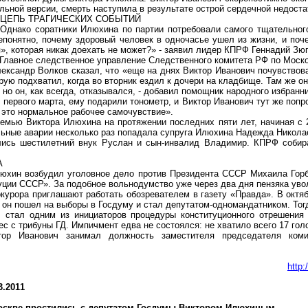
ьной версии, смерть наступила в результате острой сердечной недоста
ЦЕПЬ ТРАГИЧЕСКИХ СОБЫТИЙ
Однако соратники
Илюхина
по партии потребовали самого тщательног
епонятно, почему здоровый человек в одночасье ушел из жизни, и поч
», которая никак доехать не может?» - заявил лидер КПРФ Геннадий Зюг
Главное следственное управление Следственного комитета РФ по Моско
ксандр Волков сказал, что «еще на днях Виктор Иванович почувствовал
рую подхватил, когда во вторник ездил к дочери на кладбище. Там же он
 но он, как всегда, отказывался, - добавил помощник народного избранн
 первого марта, ему подарили тонометр, и Виктор Иванович тут же попро
о это нормальное рабочее самочувствие».
семью Виктора
Илюхина
на протяжении последних пяти лет, начиная с 2
льные аварии несколько раз попадала супруга
Илюхина
Надежда Никола
ись шестилетний внук Руслан и сын-инвалид Владимир. КПРФ собира
А
юхин
возбудил уголовное дело против Президента СССР Михаила Горб
туции СССР». За подобное вольнодумство уже через два дня
пензяка
увол
окурора приглашают работать обозревателем в газету «Правда». В октя
 он пошел на выборы в Госдуму и стал
депутатом-одномандатником
. То
ич стал одним из инициаторов процедуры конституционного отрешени
с с трибуны ГД. Импичмент едва не состоялся: не хватило всего 17 гол
ор Иванович занимал должность заместителя председателя комит
http
3.2011
оскве простились с депутатом Госдумы Виктором
Илюхиным