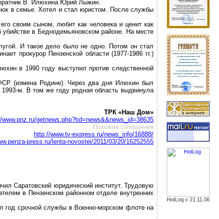
оратник В.
Илюхина
Юрий Лыжин.
нок в семье. Хотел и стал юристом. После службы
его своим сыном, любит как человека и ценит как
б убийстве
в
Беднодемьяновском
районе. На месте
лугой. И такое дело было не одно. Потом он стал
ает прокурор Пензенской области (1977-1986 гг.)
люхин
в 1990 году выступил против следственной
ФСР (измена Родине). Через два дня
Илюхин
был
 1993-м. В том же году родная область выдвинула
ТРК «Наш Дом»
://www.pnz.ru/getnews.php?tid=news&&news_id=38635
Похожие сообщения
http://www.tv-express.ru/news_info/16888/
www.penza-press.ru/lenta-novostei/2011/03/20/16252555
ончил Саратовский юридический институт. Трудовую
вателем в Пензенском районном отделе внутренних
HotLog с 21.11.06
ил год срочной службы в Военно-морском флоте на