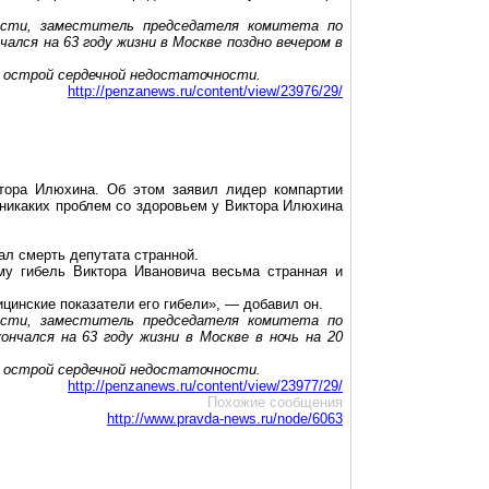
асти, заместитель председателя комитета по
ался на 63 году жизни в Москве поздно вечером в
 острой сердечной недостаточности.
http://penzanews.ru/content/view/23976/29/
ктора
Илюхина
. Об этом заявил лидер компартии
 никаких проблем со здоровьем у Виктора
Илюхина
ал смерть депутата странной.
му гибель Виктора Ивановича весьма странная и
ицинские показатели его гибели», — добавил он.
асти, заместитель председателя комитета по
нчался на 63 году жизни в Москве в ночь на 20
 острой сердечной недостаточности.
http://penzanews.ru/content/view/23977/29/
Похожие сообщения
http://www.pravda-news.ru/node/6063