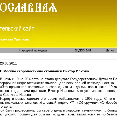
Народный календарь
ВИДЕО-ЗАЛ
Детям
20.03.2011
В Москве скоропостижно скончался Виктор
Илюхин
В ночь с 19 на 20 марта не стало депутата Государственной Думы от П
 сердечной недостаточности явилась для всех полной неожиданностью.
«Это произошло настолько внезапно, что мы до сих пор в шоке. 19 ч
ю», но, когда врачи приехали, Виктор Иванович был уже мертв», - соо
на
Светлана Исаева.
Народ впервые сделал его своим избранником в 1993 году. С того
ель нескольких законов: Уголовный кодекс РФ, «Об оружии», «О борьбе
го
дела.
, он был профессионалом своего дела и хорошим семьянином. К больш
пал духом: прошел два созыва Госдумы, возглавлял комитет по безоп