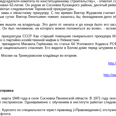
едседателя комитета по конституционному строительству», - отметил с
овал 62-летие. Он родом из Сосновки Кузнецкого района, десятый ребе
ботал следователем Терновской прокуратуры.
 замы к областному прокурору. С тех времен Виктор Журавлев считает 
ые сутки. Виктор Леонтьевич помнит, казалось бы, безнадежное дело о
.
нее вышли на владельца. Это дело от начала и до конца было его зас
 Он был человеком, на которого можно положиться во всем», - вспомин
 прокуратура СССР. Как старший помощник генерального прокурора
И
ло о партийно-хозяйственной мафии в Узбекистане.
в президента Михаила Горбачева по статье 64 Уголовного Кодекса РС
де национального спасения. Его видели в Белом доме перед штурмом в
в Москве на
Троекуровском
кладбище во вторник.
http
http://
 справка
 марта 1949 года в селе Сосновка Пензенской области. В 1971 году ок
м леспромхозе. Одновременно с обучением в институте работал следо
И. Курского по специальности юрист-правовед («Правоведение») отслуж
 флота.