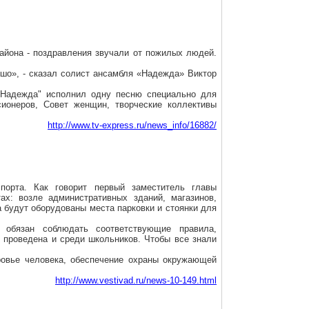
района - поздравления звучали от пожилых людей.
ошо», - сказал солист ансамбля «Надежда» Виктор
«Надежда" исполнил одну песню специально для
сионеров, Совет женщин, творческие коллективы
http://www.tv-express.ru/news_info/16882/
порта. Как говорит первый заместитель главы
х: возле административных зданий, магазинов,
а будут оборудованы места парковки и стоянки для
 обязан соблюдать соответствующие правила,
т проведена и среди школьников. Чтобы все знали
ровье человека, обеспечение охраны окружающей
http://www.vestivad.ru/news-10-149.html