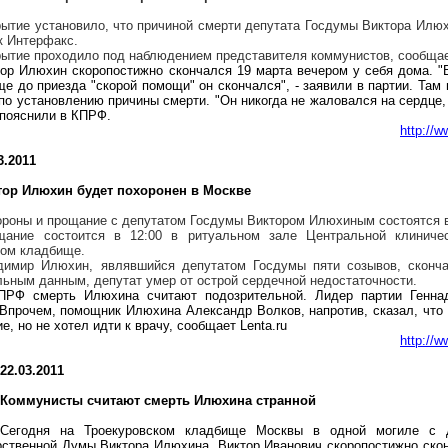
ытие установило, что причиной смерти депутата Госдумы Виктора
Илюх
к Интерфакс.
ытие проходило под наблюдением представителя коммунистов, сообщае
тор
Илюхин
скоропостижно скончался 19 марта вечером у себя дома. "
ще до приезда "скорой помощи" он скончался", - заявили в партии. Та
по установлению причины смерти. "Он никогда не жаловался на сердце,
- пояснили в КПРФ.
http://
3.2011
тор
Илюхин
будет похоронен в Москве
ороны и прощание с депутатом Госдумы Виктором
Илюхиным
состоятся 
щание состоится в 12:00 в ритуальном зале Центральной клиничес
ком
кладбище.
димир
Илюхин
, являвшийся депутатом Госдумы пяти созывов, сконч
ьным данным, депутат умер от острой сердечной недостаточности.
ПРФ смерть
Илюхина
считают подозрительной. Лидер партии Генна
 Впрочем, помощник
Илюхина
Александр Волков, напротив, сказал, что
е, но не хотел идти к врачу, сообщает
Lenta.ru
http://
22.03.2011
Коммунисты считают смерть
Илюхина
странной
Сегодня на
Троекуровском
кладбище Москвы в одной могиле с до
рственной Думы Виктора
Илюхина
. Виктор Иванович скоропостижно ско