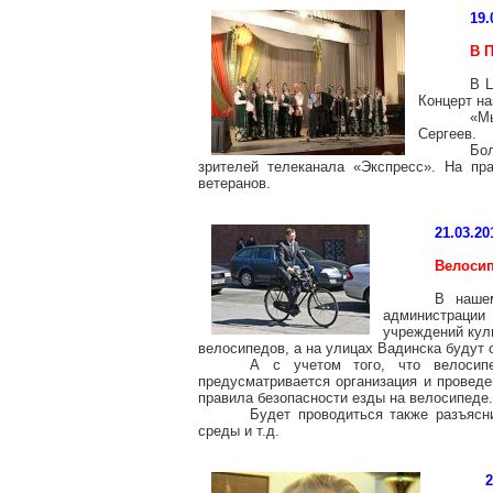
19.
В 
В Ц
Концерт на
«Мы
Сергеев.
Бо
зрителей телеканала «Экспресс». На пр
ветеранов.
21.03.20
Велосип
В нашем
администрации
учреждений куль
велосипедов, а на улицах Вадинска будут
А с учетом того, что велосип
предусматривается организация и проведе
правила безопасности езды на велосипеде.
Будет проводиться также разъясн
среды и т.д.
2