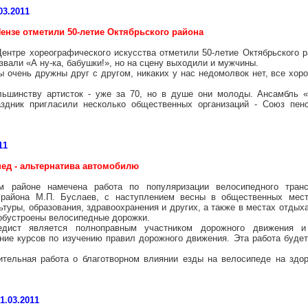
03.2011
Пензе отметили 50-летие Октябрьского района
ентре хореографического искусства отметили 50-летие Октябрьского 
звали «А ну-ка, бабушки!», но на сцену выходили и мужчины.
 очень дружны друг с другом, никаких у нас недомолвок нет, все хор
льшинству артисток - уже за 70, но в душе они молоды. Ансамбль 
аздник пригласили несколько общественных организаций - Союз пен
11
ед - альтернатива автомобилю
 районе намечена работа по популяризации велосипедного транс
 района М.П. Буслаев, с наступлением весны в общественных места
туры, образования, здравоохранения и других, а также в местах отдых
 обустроены велосипедные дорожки.
едист является полноправным участником дорожного движения и
ние курсов по изучению правил дорожного движения. Эта работа буде
ительная работа о благотворном влиянии езды на велосипеде на здо
1.03.2011