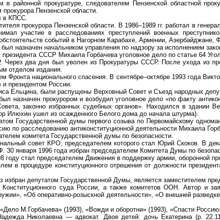
м в районной прокуратуре, следователем Пензенской областной прок
 прокурора Пензенской области.
л в КПСС
.
стителя прокурора Пензенской области. В 1986–1989 гг. работал в гене
нимал участие в расследованиях преступлений военных преступников
обстоятельств событий в Нагорном Карабахе, Армении, Азербайджане, Ф
был назначен начальником управления по надзору за исполнением закон
в президента СССР Михаила Горбачева уголовное дело по статье 64 Уго
. Через два дня был уволен из Прокуратуры СССР. После ухода из п
ым отделом издания.
ем Фронта национального спасения. В сентябре–октябре 1993 года Викт
 и президентом России.
ориса Ельцина, были распущены Верховный Совет и Съезд народных деп
был назначен прокурором и возбудил уголовное дело «по факту антик
овета, законно избранных судебных органов». Находился в здании Ве
тор
Илюхин
ушел из осажденного Белого дома до начала штурма).
том Государственной думы первого созыва по Первомайскому одноманд
сию по расследованию антиконституционной деятельности Михаила Горб
телем комитета Государственной думы по безопасности.
ональный совет КРО, председателем которого стал Юрий Скоков. В дек
. 30 января 1996 года
избран
председателем Комитета Думы по безопас
98 году стал председателем Движения в поддержку армии, оборонной пр
лем в процедуре конституционного отрешения от должности президент
аз избран депутатом Государственной Думы, является заместителем пре
 Конституционного суда России, а также комитетов ООН. Автор и зая
ружии», «Об оперативно-розыскной деятельности», «О внешней разведк
 «Дело М.Горбачева» (1993), «Вожди и оборотни» (1993), «Спасти Россию
адежда Николаевна — адвокат. Двое детей: дочь Екатерина (р. 22.11