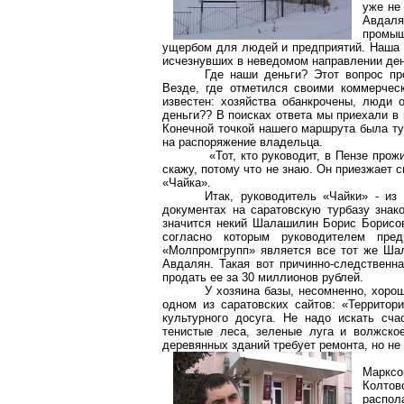
уже не
Авдаля
промы
ущербом для людей и предприятий. Наша 
исчезнувших в неведомом направлении ден
Где наши деньги? Этот вопрос пр
Везде, где отметился своими коммерчес
известен: хозяйства обанкрочены, люди 
деньги?? В поисках ответа мы приехали в г
Конечной точкой нашего маршрута была ту
на распоряжение владельца.
«Тот, кто руководит, в Пензе прож
скажу, потому что не знаю. Он приезжает с
«Чайка».
Итак, руководитель «Чайки» - из
документах на саратовскую турбазу знак
значится некий Шалашилин Борис Борисов
согласно которым руководителем пред
«Молпромгрупп» является все тот же Ша
Авдалян. Такая вот причинно-следственн
продать ее за 30 миллионов рублей.
У хозяина базы, несомненно, хорош
одном из саратовских сайтов: «Террито
культурного досуга. Не надо искать сча
тенистые леса, зеленые луга и волжск
деревянных зданий требует ремонта, но не 
Марксо
Колтов
распол