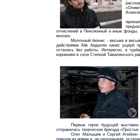
расска
«Олимп
Алексе
призна
предн
отчислений в Пенсионный и иные фонды, 
молоко.
Молочный бизнес - весьма и весьм
действиями Айк Авдалян нанес ущерб пр
остались без работы. Интересно, а турб
коровники в селе Степной Тамалинского ра
Первые герои будущей выставки
отправилась творческая бригада «Простых
Олег Малышев и Сергей Агейкин 
пришли из армии и, не раздумывая, остали