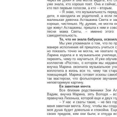
через ее руки» и она могла видеть, кто с
уже знала, кто хорошо поет. Она и сейчас
кто пел первым голосом, а кто – вторым.
– Я знаю, что музыкальность перед
дети, я находила их родителей, а если п
маленькая девочка Асташкина Света и з
хорошо, чистенько. Ну, думаю, не могла о
где живут Асташкины, пришла к ним и сов
песни мама Светы, – именно этого
самодеятельность.
То, что не знала бабушка, освоил
Мы уже упоминали о том, что по п
манере исполнения ей пришлось учиться с
но показать точно не могла, не хватало 
Ларина ездила и в музыкальное училище, 
перенять, чему-то научиться. И уже обуч
коллектив «Росток», о котором мы недавн
внучка Марина окончила музыкальное учи
воплотила в жизнь все то, чему так стар
помощницей. Марина готовит эскизы само
так мастерски, что фольклорное звучани
неповторимую картину.
Ее заветная мечта
Все близкие родственники Зои А
Вадим, внучка Марина, зять Володя – в
правнучка Лизонька, которой еще и двух го
– У нас и сваты такие, – не без г
меня заветная мечта. Хочу, чтобы мы созд
моя душа будет довольна и спокойна. Еще
своих предков, кем они были, и откуда в