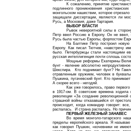
К сожалению, принятие христианст
подлинного проникновения христиански
монгольском нашествии, которое отрезало 
защищали диссертации, являются ли моск
Русь, а Московия, даже Тартария.
ВЫБОР ВЛАСТИ
Рывок невероятной силы в сторону
Петр ввел Россию в Европу. Он не ввел, 
Русь была частью Европы, форпостом Евро
На Балтике Петр построил новую 
Европу. Как писал Тютчев, «навстречу им
было. Петербуржцы стали настоящими ев
русская интеллигенция почти сплошь состо
Мощные реформы Екатерины Велико
бунт - явление абсолютно непродуктивное
Шекспира. Кто поднимает бунт? Не Гамле
отравленным оружием, человек в букваль
Пушкина, пугачевский бунт. Кто принимае
А скорее всего - негодяй.
Как уже говорилось, право первого
в 1917-ом. В советские времена ходила 
революции «За создание революционной с
страшной войны отказавшийся от престол
происходит, когда командир говорит: вс
распалась. И страна распалась. Но причин
ПЕРВЫЙ ЖЕЛЕЗНЫЙ ЗАНАВЕС
Во время монголо-татарского наш
пределы европейского ареала. Я называю
как говорил Пушкин, «кочевники не имеют