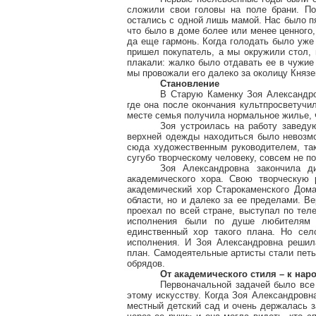
сложили свои головы на поле брани. По
остались с одной лишь мамой. Нас было пя
что было в доме более или менее ценного
да еще гармонь. Когда голодать было уже 
пришел покупатель, а мы окружили стол, 
плакали: жалко было отдавать ее в чужие 
мы провожали его далеко за околицу Княз
Становление
В Старую Каменку Зоя Александро
где она после окончания культпросветучи
месте семья получила нормальное жилье, ч
Зоя устроилась на работу заведу
верхней одежды находиться было невозмо
сюда художественным руководителем, так
сугубо творческому человеку, совсем не п
Зоя Александровна закончила д
академического хора. Свою творческую 
академический хор Старокаменского Дома
области, но и далеко за ее пределами. В
проехал по всей стране, выступал по тел
исполнения были по душе любителям 
единственный хор такого плана. Но сел
исполнения. И Зоя Александровна решил
план. Самодеятельные артисты стали петь
обрядов.
От академического стиля – к нар
Первоначальной задачей было все 
этому искусству. Когда Зоя Александровн
местный детский сад и очень держалась за