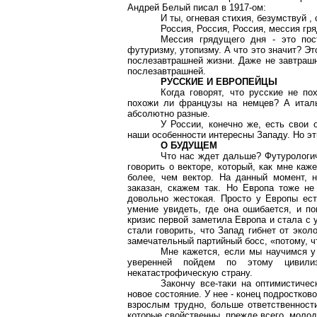
Андрей Белый писал в 1917-ом:
И ты, огневая стихия, безумствуй ,
Россия, Россия, Россия, мессия гр
Мессия грядущего дня - это пос
футуризму, утопизму. А что это значит? Э
послезавтрашней жизни. Даже не завтрашн
послезавтрашней.
РУССКИЕ И ЕВРОПЕЙЦЫ
Когда говорят, что русские не по
похожи ли французы на немцев? А италь
абсолютно разные.
У России, конечно же, есть свои 
наши особенности интересны Западу. Но эт
О БУДУЩЕМ
Что нас ждет дальше? Футурологич
говорить о векторе, который, как мне каж
более, чем вектор. На данный момент, 
заказан, скажем так. Но Европа тоже не
довольно жестокая. Просто у Европы есть
умение увидеть, где она ошибается, и по
кризис первой заметила Европа и стала с 
стали говорить, что Запад гибнет от эколо
замечательный партийный босс, «потому, ч
Мне кажется, если мы научимся у
уверенней пойдем по этому цивилиз
некатастрофическую страну.
Закончу все-таки на оптимистичес
новое состояние. У нее - конец подростков
взрослым трудно, больше ответственности
которые свойственны, прежде всего, моло