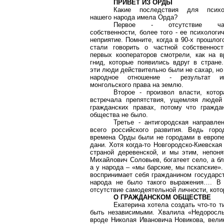
ПРИВЕТ ИЗ ОРДЫ
Какие последствия для психо
нашего народа имела Орда?
Первое - отсутствие час
собственности, более того - ее психологи
неприятие. Помните, когда в 90-х прошлог
стали говорить о частной собственност
первых кооператоров смотрели, как на в
гнид, которые появились вдруг в стране
эти люди действительно были не сахар, но
народное отношение - результат и
монгольского права на землю.
Второе - произвол власти, котор
встречала препятствия, ущемляя людей
гражданских правах, потому что граждан
общества не было.
Третье - антигородская направле
всего российского развития. Ведь горо
времена Орды были не городами в европе
дани. Хотя когда-то Новгородско-Киевска
страной деревенской, и мы этим, непоня
Михайлович Соловьев, богатеет село, а бл
а у народа – «мы барские, мы пскапские».
воспринимает себя гражданином государст
народа не было такого выражения…. В р
отсутствие самодеятельной личности, кото
О ГРАЖДАНСКОМ ОБЩЕСТВЕ
Екатерина хотела создать что-то т
быть независимыми. Хвалила «Недоросль
вроде Николая Ивановича Новикова, велик