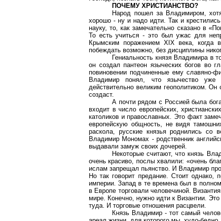
ПОЧЕМУ ХРИСТИАНСТВО?
Народ пошел за Владимиром, хотя 
хорошо - ну и надо идти. Так и крестили
науку, то, как замечательно сказано в «П
То есть учиться - это был ужас для неп
Крымским поражением XIX века, когда в
побеждать возможно, без дисциплины никог
Гениальность князя Владимира в т
он создал пантеон языческих богов во г
повиновении подчиненные ему славяно-фи
Владимир понял, что язычество уже 
действительно великим геополитиком. Он 
создаст.
А почти рядом с Россией была бога
входит в число европейских, христиански
католиков и православных. Это факт заме
европейскую общность, не видя тамошни
раскола, русские князья роднились со 
Владимир Мономах - родственник английск
выдавали замуж своих дочерей.
Некоторые считают, что князь Вла
очень красиво, послы хвалили: «очень бл
ислам запрещал пьянство. И Владимир прои
Но так говорит предание. Стоит однако,
империи. Запад в те времена был в полном 
в Европе торговали человечиной. Византи
мире. Конечно, нужно идти к Византии. Это
туда. И торговые отношения расцвели.
Князь Владимир - тот самый челов
ареал жизни, для которого мы, худо-бедно,