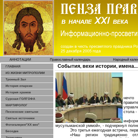
АННОТАЦИИ
Православный календарь
Народный кале
События, вехи истории, имена...
ГЛАВНАЯ
ИЗ ЖИЗНИ МИТРОПОЛИИ
Тронный Зал
История епархии
История храмов
нечто
Сурская ГОЛГОФА
правит
МАРТИРОЛОГ
управл
стола -
Пензенские святыни
Святые источники
инфор
Фотогалерея"ХХ век"
мусульманской уммой», - подчеркнул полн
Это третья ежегодная встреча, пер
Беседка
«Наш регион традиционно от
Зарисовки