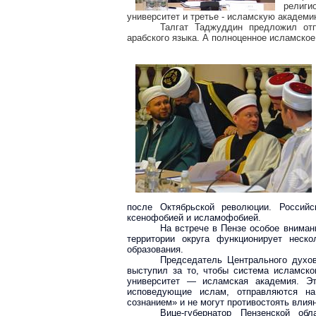
религи
университет и третье - исламскую академи
Талгат Таджуддин предложил отп
арабского языка. А полноценное исламское
после Октябрьской революции. Россий
ксенофобией и исламофобией.
На встрече в Пензе особое вниман
территории округа функционирует неско
образования.
Председатель Центрального духов
выступил за то, чтобы система исламско
университет — исламская академия. Э
исповедующие ислам, отправляются на
сознанием» и не могут противостоять влия
Вице-губернатор Пензенской об