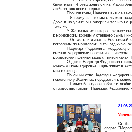
была мать. И отец женился на Марии Ани
любила, как своих родных.
Прошли годы, Надежда вышла заму
- Я горжусь, что мы с мужем пред
Дома и на улице мы говорили только на р
тому же.
У Жаткиных их пятеро – четыре сы
к мордовским корням у старшего сына Ник
- Он хоть и живет в Ростовской о
поговорим по-мордовски, я так отдыхаю, в
Надежда Федоровна мордовскую к
именно мордовские вареники с ливером –
мордовская пшенная каша с тыквой какая! 
О детях Надежда Федоровна говорит
узнать о моем здоровье. Один живет в Аст
мне гостинцы.
По линии отца Надежды Федоровны -
поколение у Жаткиных передается главное 
- Только благодаря заботе и любви
с гордостью говорит Надежда Федоровна. 
21.03.2
Увлеч
Он был
спорта "Мараф