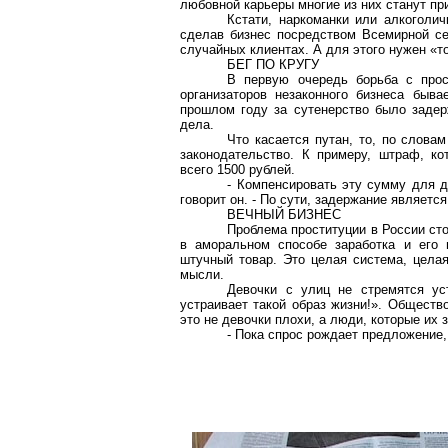
любовной карьеры многие из них станут п
Кстати, наркоманки или алкоголич
сделав бизнес посредством Всемирной се
случайных клиентах. А для этого нужен «т
БЕГ ПО КРУГУ
В первую очередь борьба с прос
организаторов незаконного бизнеса быва
прошлом году за сутенерство было задер
дела.
Что касается путан, то, по слова
законодательство. К примеру, штраф, ко
всего 1500 рублей.
- Компенсировать эту сумму для де
говорит он. - По сути, задержание являет
ВЕЧНЫЙ БИЗНЕС
Проблема проституции в России сто
в аморальном способе заработка и его 
штучный товар. Это целая система, целая
мысли.
Девочки с улиц не стремятся ус
устраивает такой образ жизни!». Общество
это не девочки плохи, а люди, которые их 
- Пока спрос рождает предложение,