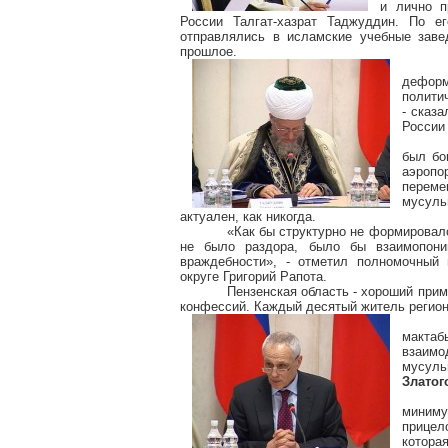
и лично п
России Талгат-хазрат Таджуддин. По ег
отправлялись в исламские учебные заве
прошлое.
дефор
полити
- сказ
Росси
был бо
аэроп
перем
мусуль
актуален, как никогда.
«Как бы структурно не формировал
не было раздора, было бы взаимопони
враждебности», - отметил полномочный
округе Григорий Рапота.
Пензенская область - хороший при
конфессий. Каждый десятый житель регион
макта
взаим
мусуль
Златог
миним
прицел
котора