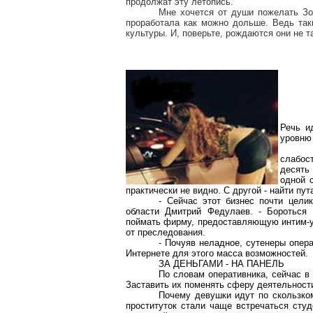
продолжат эту летопись.
Мне хочется от души пожелать Зо
проработала как можно дольше. Ведь так
культуры. И, поверьте, рождаются они не та
Речь и
уровню 
слабос
десять
одной 
практически не видно. С другой - найти пу
- Сейчас этот бизнес почти цели
области Дмитрий Федулаев. - Бороться 
поймать фирму, предоставляющую интим-ус
от преследования.
- Почуяв неладное, сутенеры опер
Интернете для этого масса возможностей.
ЗА ДЕНЬГАМИ - НА ПАНЕЛЬ
По словам оперативника, сейчас в
Заставить их поменять сферу деятельност
Почему девушки идут по скользко
проституток стали чаще встречаться студ