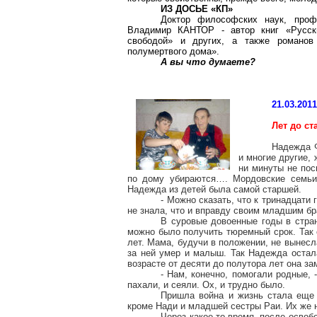
ИЗ ДОСЬЕ «КП»
Доктор философских наук, про
Владимир КАНТОР - автор книг «Русск
свободой» и других, а также романов 
полумертвого дома».
А вы что думаете?
21.03.201
Лет до ст
Надежда Ф
и многие другие, 
ни минуты не поси
по дому убираются…. Мордовские семьи 
Надежда из детей была самой старшей.
- Можно сказать, что к тринадцати 
не знала, что и вправду своим младшим б
В суровые довоенные годы в стран
можно было получить тюремный срок. Так 
лет. Мама, будучи в положении, не вынесл
за ней умер и малыш. Так Надежда остал
возрасте от десяти до полутора лет она за
- Нам, конечно, помогали родные, 
пахали, и сеяли. Ох, и трудно было.
Пришла война и жизнь стала еще 
кроме Нади и младшей сестры Раи. Их же 
Через какое-то время, после освоб