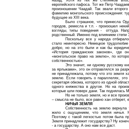
назад. Хотя из тех же степняков впо
европейского пафоса. Тот же Петр Чаадаев
произношении Чаадай. Так звали второго
фамилию монгольского происхождения: тур
будущее из XIII века.
Было страшное, что принесла Орд
городов, ремесла и т.п. - произошел нек
взгляды, типы поведения - оттуда. Нап
родственный. Именно под влиянием степи 
Поскольку все у народа отбирало
стало неинтересно. Немецкое трудолюбие
добро, но на это были и как бы юридиче
«История гражданских законов», где о
«монгольское право на землю», по котор
собственностью».
Это значит, ни одному русскому кн
за ярлыками», это он отправлялся за разр
не принадлежала, потому что это земля ха
землю. Если говорить о параллелях, это 
секретаря обкома, которого из одной облас
одного княжества в другое. Но на произ
которые шли поверх дани. Так поднялась М
Но не только земля, но и все прои
– смысла не было, все равно хан отберет, 
НИЧЬЯ ЗЕМЛЯ
Собственность на землю вернула т
жило с ощущением, что земля ничья. Не
Поэтому с такой легкостью потом была пр
Земля принадлежит государству? Ну конечн
- а государству. А оно нам все даст.