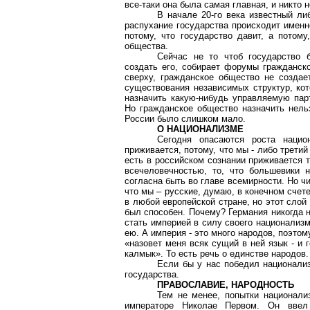
все-таки она была самая главная, и никто 
В начале 20-го века известный л
распухание государства происходит именн
потому, что государство давит, а потому
общества.
Сейчас не то чтоб государство б
создать его, собирает форумы гражданско
сверху, гражданское общество не создае
существования независимых структур, кот
назначить какую-нибудь управляемую пар
Но гражданское общество назначить нельз
России было слишком мало.
О НАЦИОНАЛИЗМЕ
Сегодня опасаются роста наци
приживается, потому, что мы - либо третий
есть в российском сознании приживается т
всечеловечностью, то, что большевики 
согласна быть во главе всемирности. Но ч
что мы – русские, думаю, в конечном счете
в любой европейской стране, но этот слой
был способен. Почему? Германия никогда н
стать империей в силу своего национализм
ею. А империя - это много народов, поэто
«назовет меня всяк сущий в ней язык - и г
калмык». То есть речь о единстве народов.
Если бы у нас победил национализ
государства.
ПРАВОСЛАВИЕ, НАРОДНОСТЬ
Тем не менее, попытки национали
императоре Николае Первом. Он ввел