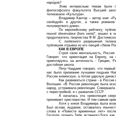
народов?
Этим интересным темам были п
философского факультета Высшей шко
телеканале «Культура».
Владимир Кантор – автор книг «Р
свободой» и других, а также романов 
полумертвого дома».
По европейскому рейтингу, публи
nouvel observateur (hors serie)", вошел 
продолжатель творчества Ф.М. Достоевско
С любезного разрешения телек
публикуем отрывки из его лекций «Умом Ро
КАК В ЕВРОПЕ
Строя свою ментальность, Россия 
Говорят, что ориентация на Европу, на
ориентируясь на античность - Грецию, Р
достойная школа.
Петр Чаадаев говорил, что первый
нас было призвание лучшими людьми Новг
России княжескую, а потом царскую динас
Как развиваться стране - в России
Волошин: «В России революция была иско
народ, устраивала революции. Совершала 
с перестройкой, и с развалом СССР.
А началась эта «революция сверх
принимает христианство. И тем самым ори
Хотя у князя Владимира была воз
Был ислам, иудаизм, оставалось язычест
слова в «Повести временных лет» после
Господи, познать Тебя, истинного Бога, ка