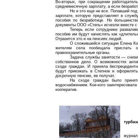
Во-вторых, при сокращении работодател
среднемесячную зарплату, а если безработ
Но и это еще не все. Попавший под
зарплате, которую представляет в служб
пособия по безработице. Но большин­ст
документы ООО «Степь» исчезли вместе с
Теперь если сотрудники развалив
пособие им будут начислять как «длитель
Отразится это и на пенсиях людей.
О сложившейся ситуации Елена Ко
жителям села пообещала прислать о
правоохранительные органы.
Задача службы занятости — снизи
собственное дело. О возможностях анти
сходе граждан. И приняла беспрецедентн
будут приезжать в Степное и оформлять
досрочную пенсию, ее получат.
На сходе граждан было принято
водоснабжением. Кое-кого заинтересовала
кооператив.
турбаз
журнал