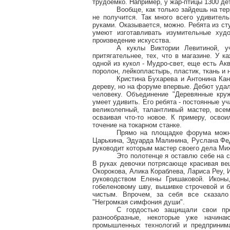
трудоёмко. Например, у жар-птицы 1300 дет
Вообще, как только зайдешь на тер
не получится. Так много всего удивитель
руками. Оказывается, можно. Ребята из ст
умеют изготавливать изумительные худо
произведение искусства.
А куклы Виктории Левитиной, у
притягательнее, тех, что в магазине. У к
одной из кукол - Мудро-свет, еще есть Акв
поролон, лейкопластырь, пластик, ткань и 
Кристина Бухарева и Антонина Кан
дереву, но на форуме впервые. Дебют уда
человеку. Объединение "Деревянные кру
умеет удивить. Его ребята - постоянные у
великолепный, талантливый мастер, всем
осваивая что-то новое. К примеру, осво
точение на токарном станке.
Прямо на площадке форума можно
Царькина, Эдуарда Малинина, Руслана Фед
руководит которым мастер своего дела Ми
Это полотенце я оставлю себе на с
В руках девочки потрясающе красивая ве
Окорокова, Алика Кораблева, Лариса Реу, 
руководством Елены Гришаковой. Иконы
гобеленовому шву, вышивке строчевой и б
чистым. Впрочем, за себя все сказало 
"Негромкая симфония души".
С гордостью защищали свои пр
разнообразные, некоторые уже начина
промышленных технологий и предприним