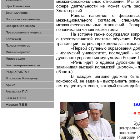
межконфессиональных отношений. Мы отв
сфере деятельности не может быть заст
Щит Отечества
Златогорский.
Воин-мученик
Рапота напомнил о февральск
Вопросы священнику
межнационального согласия, специа
межконфессиональных отношений. Полпр
Воскресная школа
непонимания чиновниками темы.
Православные чудеса
На встрече также обсуждался вопр
о трехступенчатой системе обучения. В
Ковчежец
трансляции: встреча проходила за закрыт
Паломничество
«Первой ступенью образования дол
Миссионерство
- исламский университет, последней - и
духовного управления мусульман России Т
Милосердие
«Речь идет о едином духовном пр
Благотворительность
заканчивая высшей исламской школой», - 
область).
Ради ХРИСТА !
В каждом регионе должна быть 
В помощь болящему
конфессий, ее задача - выстраивать ровн
Архив
лет существует совет, который взаимодей
Альманах П Л
Газета П П С
19.
Журнал П Е В
В 
Бу
центральн
посетили
Григорий 