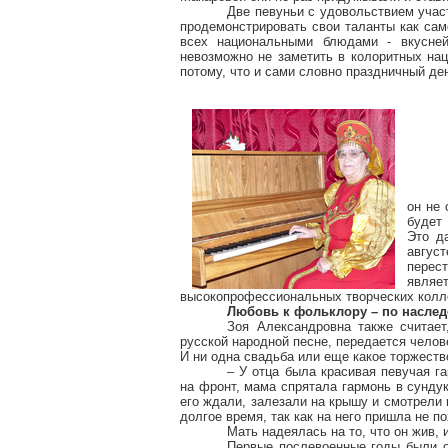
Две певуньи с удовольствием учас
продемонстрировать свои таланты как сам
всех национальными блюдами - вкусне
невозможно не заметить в колоритных нац
потому, что и сами словно праздничный де
он не 
будет 
Это д
авгус
перес
являе
высокопрофессиональных творческих колл
Любовь к фольклору – по наслед
Зоя Александровна также считает
русской народной песне, передается челове
И ни одна свадьба или еще какое торжество
– У отца была красивая певучая га
на фронт, мама спрятала гармонь в сунду
его ждали, залезали на крышу и смотрели 
долгое время, так как на него пришла не п
Мать надеялась на то, что он жив, 
Первые послевоенные годы были 