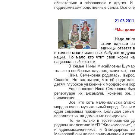
обязательно я обзваниваю и других. И
поддерживаем родственные связи. Все очен
21.03.2011
“Мы должн
Надо ли го
стали единым на
единицы ответят 
в голове многочисленных бабушек-дедуше
нации. Но мало кто чтит свои корни на
национальный костюм...
В семье Нины Михайловны Шумаров
только в особенных случаях, таких как, н
Нина Семеновна родилась, вырос
Спасске. Но так вышло, что её родители
детям глубокое уважение к мордовским кор
Еще в школе Нина Семеновна была
репертуаре их ансамбля, конечно же,
лирические...
Все, кто хоть мало-мальски близк
мордва очень музыкальный народ. Песни с
один семейный праздник. Большая семья
исполняет их на домашних посиделках.
Но не только в гостеприимной д
родном коллективе МУП “Жилкомсервис”, г
и единомышленников, и благодарных з
Макаровой они не раз придумывали и став