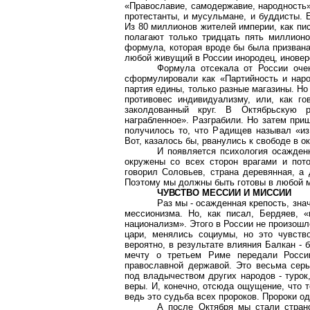
«Православие, самодержавие, народность».
протестанты, и мусульмане, и буддисты. 
Из 80 миллионов жителей империи, как пис
полагают только тридцать пять миллион
формула, которая вроде бы была призвана
любой живущий в России инородец, иноверец
Формула отсекала от России очен
сформулировали как «Партийность и наро
партия едины, только разные магазины. Но
противовес индивидуализму, или, как г
заколдованный круг. В Октябрьскую 
награбленное». Разграбили. Но затем при
получилось то, что Радищев называл «из 
Вот, казалось бы, рванулись к свободе в о
И появляется психология осажден
окружены со всех сторон врагами и пот
говорил Соловьев, страна деревянная, а 
Поэтому мы должны быть готовы в любой м
ЧУВСТВО МЕССИИ И МИССИИ
Раз мы - осажденная крепость, зна
мессионизма. Но, как писал, Бердяев, 
национализм». Этого в России не произош
цари, менялись социумы, но это чувств
вероятно, в результате влияния Балкан - 
мечту о третьем Риме передали России
православной державой. Это весьма серь
под владычеством других народов - турок
веры. И, конечно, отсюда ощущение, что т
ведь это судьба всех пророков. Пророки од
А после Октября мы стали страно