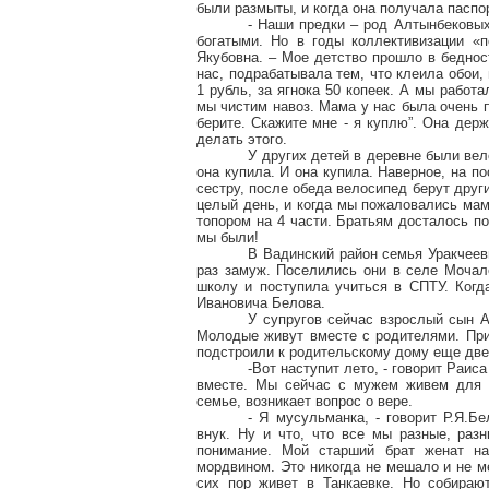
были размыты, и когда она получала паспор
- Наши предки – род Алтынбековых
богатыми. Но в годы коллективизации «п
Якубовна. – Мое детство прошло в беднос
нас, подрабатывала тем, что клеила обои,
1 рубль, за ягнока 50 копеек. А мы работ
мы чистим навоз. Мама у нас была очень пр
берите. Скажите мне - я куплю”. Она держ
делать этого.
У других детей в деревне были ве
она купила. И она купила. Наверное, на п
сестру, после обеда велосипед берут други
целый день, и когда мы пожаловались мам
топором на 4 части. Братьям досталось по
мы были!
В Вадинский район семья Уракчеев
раз замуж. Поселились они в селе Мочале
школу и поступила учиться в СПТУ. Когд
Ивановича Белова.
У супругов сейчас взрослый сын 
Молодые живут вместе с родителями. При
подстроили к родительскому дому еще две
-Вот наступит лето, - говорит Раис
вместе. Мы сейчас с мужем живем для н
семье, возникает вопрос о вере.
- Я мусульманка, - говорит Р.Я.Б
внук. Ну и что, что все мы разные, раз
понимание. Мой старший брат женат на
мордвином. Это никогда не мешало и не м
сих пор живет в Танкаевке. Но собирают