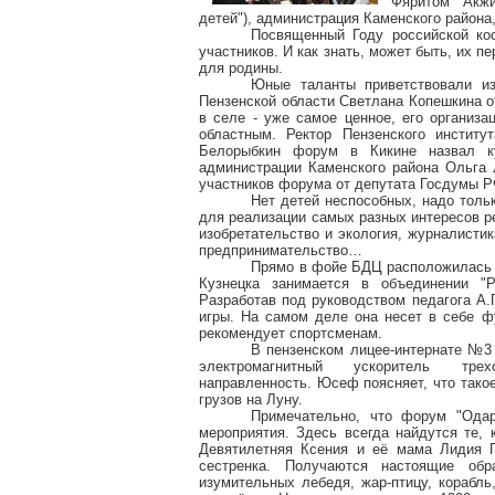
Фяритом Акжи
детей"), администрация Каменского района
Посвященный Году российской кос
участников. И как знать, может быть, их 
для родины.
Юные таланты приветствовали из
Пензенской области Светлана Копешкина о
в селе - уже самое ценное, его организа
областным. Ректор Пензенского институ
Белорыбкин форум в Кикине назвал ку
администрации Каменского района Ольга 
участников форума от депутата Госдумы Р
Нет детей неспособных, надо толь
для реализации самых разных интересов ре
изобретательство и экология, журналистик
предпринимательство…
Прямо в фойе БДЦ расположилась с
Кузнецка занимается в объединении "
Разработав под руководством педагога А.
игры. На самом деле она несет в себе ф
рекомендует спортсменам.
В пензенском лицее-интернате №3
электромагнитный ускоритель трех
направленность. Юсеф поясняет, что такое
грузов на Луну.
Примечательно, что форум "Одар
мероприятия. Здесь всегда найдутся те, 
Девятилетняя Ксения и её мама Лидия 
сестренка. Получаются настоящие обр
изумительных лебедя, жар-птицу, корабль