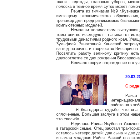
ткани - одежды, головных уборов, мешк
полоска в темное время суток может помоч
Ребята из гимназии №9 г.Кузнецка
имеющему экономического образования,
тренажер для предпринимаемых бизнесмен
компьютерных моделей.
Немалым количеством выступающих
темы они не исследуют - начиная от исто
трудовыми династиями родного края. Учащ
Зульфией Ринатовной Канеевой затрону
взгляд на жизнь и творчество Виссариона 
Посвятить работу великому критику ест
двухсотлетие со дня рождения Виссариона
Венчало форум награждение его уч
20.03.2
С род
Раиса
интернациона
работа на хлеб
– Я благодарна судьбе, что она
сплоченные. Большая заслуга в этом наше
это спасибо.
Родилась Раиса Якубовна Уракчеев
в татарской семье. Отец работал тракторис
осталось четверо детей: два сына и две 
и самая младшая Райся. Раисой она стал