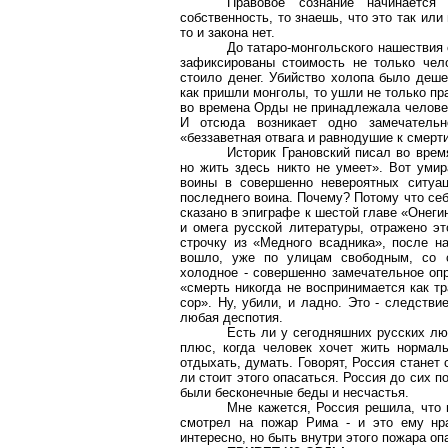
Правовое сознание начинается
собственность, то знаешь, что это так или
то и закона нет.
До татаро-монгольского нашествия
зафиксированы стоимость не только чело
стоило денег. Убийство холопа было деше
как пришли монголы, то ушли не только пр
во времена Орды не принадлежала человек
И отсюда возникает одно замечательн
«беззаветная отвага и равнодушие к смерти
Историк Грановский писал во вре
но жить здесь никто не умеет». Вот умир
воины в совершенно невероятных ситуац
последнего воина. Почему? Потому что себя
сказано в эпиграфе к шестой главе «Онеги
и омега русской литературы, отражено эт
строчку из «Медного всадника», после н
вошло, уже по улицам свободным, со 
холодное - совершенно замечательное опр
«смерть никогда не воспринимается как т
сор». Ну, убили, и ладно. Это - следств
любая деспотия.
Есть ли у сегодняшних русских лю
плюс, когда человек хочет жить нормаль
отдыхать, думать. Говорят, Россия станет 
ли стоит этого опасаться. Россия до сих п
были бесконечные беды и несчастья.
Мне кажется, Россия решила, что 
смотрел на пожар Рима - и это ему нра
интересно, но быть внутри этого пожара оп