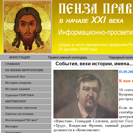
АННОТАЦИИ
Православный календарь
Народный кале
События, вехи истории, имена...
ГЛАВНАЯ
ИЗ ЖИЗНИ МИТРОПОЛИИ
05.09.20
Тронный Зал
К нам 
История епархии
История храмов
16 сент
Куприна
Сурская ГОЛГОФА
раз пра
МАРТИРОЛОГ
Если в
Пензенские святыни
сентябр
Святые источники
центра
Фотогалерея"ХХ век"
«Известия», Геннадий Селезнев, депутат Го
«Труд», Владислав
Фронин
, главный редак
Беседка
должности в «Комсомолке».
Зарисовки