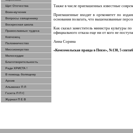
Также в числе приглашенных известные совре
Щит Отечества
Воин-мученик
Приглашенные входят в оргкомитет по изда
Вопросы священнику
основания полагать, что вышеназванные персо
Воскресная школа
Как сказал заместитель министра культуры п
Православные чудеса
официального отказа еще ни от кого не поступа
Ковчежец
Анна Сорина
Паломничество
Миссионерство
«
Комсомольская
правда в Пензе», №130, 5 сентяб
Милосердие
Благотворительность
Ради ХРИСТА !
В помощь болящему
Архив
Альманах П Л
Газета П П С
Журнал П Е В