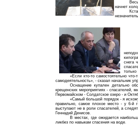
Весь
начнет холо
Кста
незначитель
неподх
килогр
снега 
спасат
только 
«Если кто-то самостоятельно что-т
самодеятельность», - сказал начальник у
Оснащение купален детально обс
крещенских мероприятиях - спасателей, м
Первомайском - Солдатское озеро - и Октя
«Самый большой порядок - я исхожу
правильно, самое плохое место - у 6-й 
выступают не в роли спасателей, а следят
Геннадий Денисов.
В местах, где ожидается наиболь
ликбез по навыкам спасения на воде.