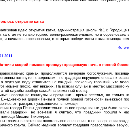
тоялось открытие катка
еализовав идею открытия катка, администрация школы №1 г. Городище 
катка стал не только торжественно-развлекательным, но и соревноват
ок, и начались соревнования, в которых победителем стала команда с
Источ
01.2011
ботники скорой помощи проведут крещенскую ночь в полной боево
православных храмах продолжаются вечерние богослужения, посвящ
пензенцы
потянутся к водоемам - по традиции верующие спешат к освя
 в ледяную воду отважится не каждый, поскольку гарантий, что чело
тот момент плохо, нет никаких. На всякий случай в местах массового 
в этой службы вообще самый напряженный месяц.
ные новогодние каникулы и праздники - время веселья, но только н
 Ежедневно на дороги Пензы в полной боевой готовности выезжают по
вонков от граждан, нуждающихся в помощи.
ения города Пензы дополнительно на все праздничные дни было включ
овали задержки, но все-таки я считаю, что праздники прошли у на
й помощи Михаил Тихомиров.
ны травмы в состоянии алкогольного опьянения, а по завершении рожде
ечного тракта. Сейчас медиков волнует традиция православных верую