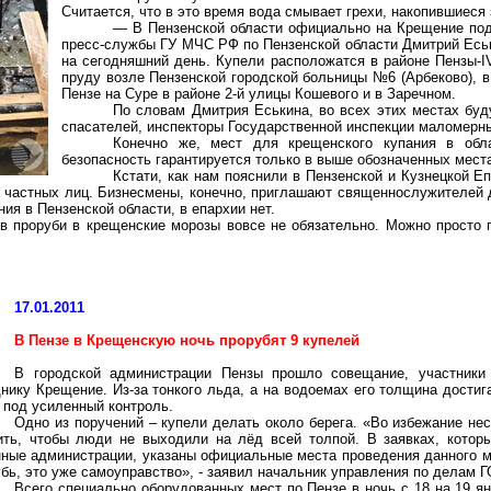
Считается, что в это время вода смывает грехи, накопившиеся
— В Пензенской области официально на Крещение под
пресс-службы ГУ МЧС РФ по Пензенской области Дмитрий Еськ
на сегодняшний день. Купели расположатся в районе Пензы-IV
пруду возле Пензенской городской больницы №6 (
Арбеково
), 
Пензе на Суре в районе 2-й улицы Кошевого и в Заречном.
По словам Дмитрия Еськина, во всех этих местах бу
спасателей, инспекторы Государственной инспекции маломерн
Конечно же, мест для крещенского купания в обл
безопасность гарантируется только в выше обозначенных мест
Кстати, как нам пояснили в Пензенской и Кузнецкой Е
а частных лиц. Бизнесмены, конечно, приглашают священнослужителей
ия в Пензенской области, в епархии нет.
в проруби в крещенские морозы вовсе не обязательно. Можно просто 
17.01.2011
В Пензе в Крещенскую ночь прорубят 9 купелей
В городской администрации Пензы прошло совещание, участники 
нику Крещение. Из-за тонкого льда, а на водоемах его толщина достига
 под усиленный контроль.
Одно из поручений – купели делать около берега. «Во избежание нес
ить, чтобы люди не выходили на лёд всей толпой. В заявках, котор
нные администрации, указаны официальные места проведения данного м
бь, это уже самоуправство», - заявил начальник управления по делам 
Всего специально оборудованных мест по Пензе в ночь с 18 на 19 ян