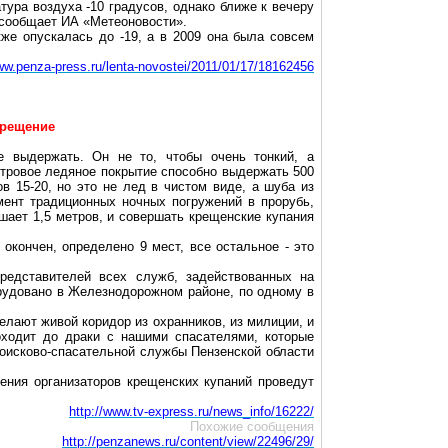
тура воздуха -10 градусов, однако ближе к вечеру
 сообщает ИА «
Метеоновости
».
кже опускалась до -19, а в 2009 она
была
совсем
www.penza-press.ru/lenta-novostei/2011/01/17/18162456
Крещение
 выдержать. Он не то, чтобы очень тонкий, а
етровое ледяное покрытие способно выдержать
500
в 15-20, но это не лед в чистом виде, а шуба из
мент традиционных ночных погружений в прорубь,
ышает
1,5 метров
, и совершать крещенские купания
окончен, определено 9 мест, все остальное - это
редставителей всех служб, задействованных на
орудовано в Железнодорожном районе, по одному в
елают живой коридор из охранников, из милиции, и
оходит до драки с нашими спасателями, которые
 поисково-спасательной службы Пензенской области
ения организаторов крещенских купаний проведут
http://www.tv-express.ru/news_info/16222/
Похожие сообщения
http://penzanews.ru/content/view/22496/29/