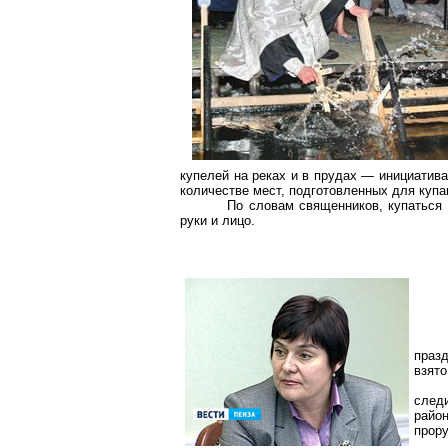
купелей на реках и в прудах — инициатив
количестве мест, подготовленных для купан
По словам священников, купаться 
руки и лицо.
празд
взято
след
райо
прору