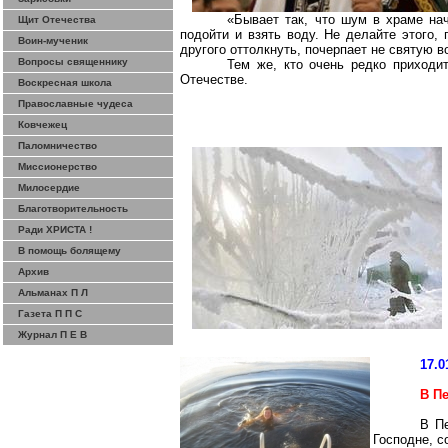
«Бывает так, что шум в храме на
Щит Отечества
подойти и взять воду. Не делайте этого,
Воин-мученик
другого оттолкнуть, почерпает не святую в
Вопросы священнику
Тем же, кто очень редко приходи
Отечестве.
Воскресная школа
Православные чудеса
Ковчежец
Паломничество
Миссионерство
Милосердие
Благотворительность
Ради ХРИСТА !
В помощь болящему
Архив
Альманах П Л
Газета П П С
Журнал П Е В
17.0
В П
В Пе
Господне, с