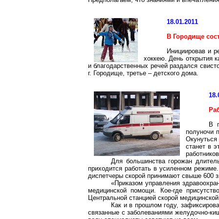
18.01.2011
В Городище сос
Инициировав и р
хоккею. День открытия 
и благодарственных речей раздался свист
г. Городище, третье – детского дома.
18.
Ра
В 
полуночи
Окунуться
станет в э
работнико
Для большинства горожан длитель
приходится работать в усиленном режиме.
диспетчеры скорой принимают свыше 600 з
«Приказом управления здравоохран
медицинской помощи. Кое-где присутств
Центральной станцией скорой медицинско
Как и в прошлом году, зафиксирова
связанные с заболеваниями желудочно-киш