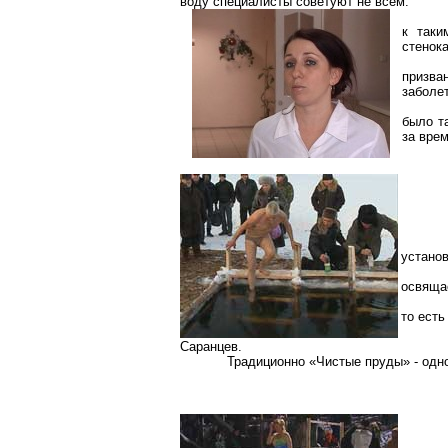
воду специалисты советуют не всем.
к таки
стенок
призва
заболе
было т
за вре
установ
освящае
то есть
Саранцев.
Традиционно «Чистые пруды» - одно