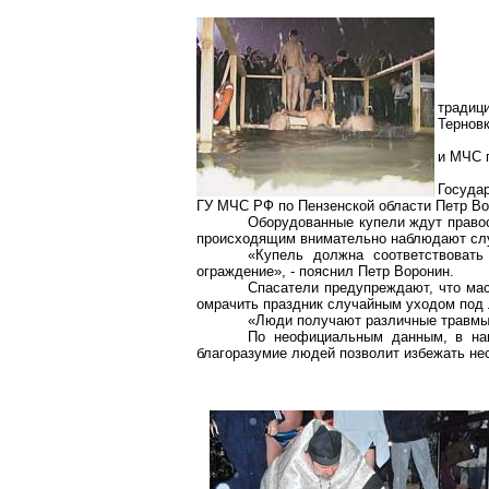
традици
Терновк
и МЧС п
Госуда
ГУ МЧС РФ по Пензенской области Петр Во
Оборудованные купели ждут правосл
происходящим внимательно наблюдают сл
«Купель должна соответствовать
ограждение», - пояснил Петр Воронин.
Спасатели предупреждают, что мас
омрачить праздник случайным уходом под 
«Люди получают различные травмы (
По неофициальным данным, в наш
благоразумие людей позволит избежать не