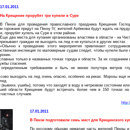
17.01.2011
На Крещение прорубят три купели в Суре
В Пензе для проведения православного праздника Крещения Госпо
и горожане придут на Пензу IV, жителей
Арбекова
будут ждать на пруду 
е, прорубят купель на Суре в этом районе.
Еще два места для купания организованы властями в области - на Чис
ризывают граждан не выходить на лед и не купаться в других местах.
«Обычно к проведению этого мероприятия привлекают сотрудников
рственная инспекция по маломерным судам следит, чтобы купели были
ронин.
авных только в названных точках города и области. За их созданием в
ужбы спасения.
 определенным требованиям и быть не менее полутора метров глу
сово выходить на лед очень опасно, особенно на реках. Морозы еще н
лед.
вывихи, ушибы), потому что заходят в воду в нетрезвом состоянии или 
ей области Крещение будут встречать более чем в 150 точках на
счастных случаев.
http
17.01.2011
В Пензе подготовили семь мест для Крещенского ку
По русскому обычаю немалая часть жителей Пензы и о