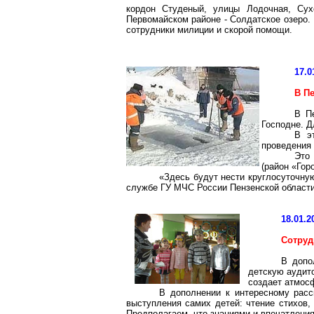
кордон Студеный, улицы Лодочная, Сух
Первомайском районе - Солдатское озеро. 
сотрудники милиции и скорой помощи.
17.0
В П
В П
Господне. Д
В э
проведения
Это 
(район «Гор
«Здесь будут нести круглосуточн
службе ГУ МЧС России Пензенской области
18.01.2
Сотруд
В допо
детскую аудит
создает атмосф
В дополнении к интересному расс
выступления самих детей: чтение стихов,
Предполагаем, что знаниями и впечатлени