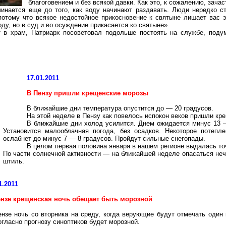
благоговением и без всякой давки. Как это, к сожалению, зача
чинается еще до того, как воду начинают раздавать. Люди нередко с
 потому что всякое недостойное прикосновение к святыне лишает вас э
оду, но в суд и
во
осуждение прикасается ко святыне».
т в храм, Патриарх посоветовал подольше постоять на службе, поду
17.01.2011
В Пензу пришли крещенские морозы
В ближайшие дни температура опустится до — 20 градусов.
На этой неделе в Пензу как повелось испокон веков пришли кр
В ближайшие дни холод усилится. Днем ожидается минус 13 
Установится малооблачная погода, без осадков. Некоторое потеп
ослабнет
до
минус
7 — 8 градусов. Пройдут сильные снегопады.
В целом первая половина января в нашем регионе выдалась точ
По части солнечной активности — на ближайшей неделе опасаться неч
штиль.
1.2011
ензе крещенская ночь обещает быть морозной
нзе ночь со вторника на среду, когда верующие будут отмечать один
огласно прогнозу синоптиков будет морозной.