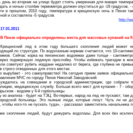
 день во вторник на улице будет стоять умеренная для января темпера
дать и ночью столбик термометра должен опуститься до -19 градусов, -
ти в прошлом, 2010 году, температура в крещенскую ночь в Пензе та
ной и составляла -5 градусов.
http://
17.01.2011
В Пензе официально определены места для массовых купаний на 
Крещенский лед в этом году большого скопления людей может не
одящий по структуре. По водолазным нормам считается, что 10-сантим
аммов
. Сейчас корка на пензенских водоемах даже толще - сантиметро
через подмерзшую ледяную прослойку. Чтобы избежать трагедии в мо
ели советуют рубить иордани недалеко от берега, где глубина не прев
в строго отведенных для этого местах.
о вырубает - это самоуправство! На сегодня прием заявок официально 
правления МЧС по городу Пензе Николай
Заводовский
.
уждалось на совещании в городской администрации, где собрали п
илицию, медицинскую службу. Больше всего мест для купания - 7 - об
брьском - водоем у 6-й
горбольницы
.
 из анализа - будет на ТЭЦ. Во-первых, народ на лед не пускают, там д
городской больницы. Это пьяные люди, которые лезут. Чуть ли не д
, чтобы кого-то не пускать туда», - рассказал заместитель начальника
шее скопление людей, будут дежурить водолазы. Для всех без исключ