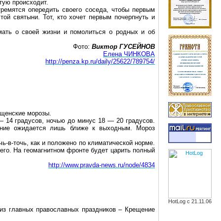
стую происходит.
тремятся опередить своего соседа, чтобы первым
той святыни. Тот, кто хочет первым почерпнуть и
мать о своей жизни и помолиться о родных и об
Фото:
Виктор ГУСЕЙНОВ
Елена ЧИНКОВА
http://penza.kp.ru/daily/25622/789754/
ещенские морозы.
— 14 градусов, ночью
до
минус
18 — 20 градусов.
ление ожидается лишь ближе к выходным. Мороз
ь-в-точь, как и положено по климатической норме.
его. На геомагнитном фронте будет царить полный
http://www.pravda-news.ru/node/4834
HotLog с 21.11.06
 из главных православных праздников – Крещение