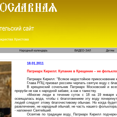
Народный календарь
ВИДЕО-ЗАЛ
Детям
18.01.2011
Патриарх Кирилл: Купание в Крещение – не фолькло
Патриарх Кирилл: "Всякое недостойное прикосновение к
Глава РПЦ призвал россиян черпать святую воду с благ
В крещенский сочельник Патриарх Московский и все
проруби не как к народной забаве, а как к таинству.
«Многие люди в течение суток с 18 на 19 января и
освящалась вода, чтобы с благоговением эту воду почерпну
людей следует этому благочестивому обычаю. Но когда будете
развлечение, не народный обычай, не часть нашего фольклора,
- напомнил Святейший.
Освятив по традиции воду, Патриарх Кирилл подчерк