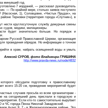
 за минувший год.
готовлено 7 иорданей, — рассказал руководитель
ин. — По крайней мере, столько заявок поступило
 (Насосная, 1),
Соловцовке
, «Чистых Прудах», на
в районе Терновки (территория города «Спутник»), в
дут нести круглосуточную службу дежурные смены
ых судов, медики, милиционеры.
асти будет значительно больше. Но порядок и
ах.
пархии Русской Православной Церкви, организация
 для проведения обрядов. Но информации о точном
прийти в храм, набрать освященной воды и умыть
Алексей СУРОВ, фото Владимира ГРИШИНА
http://www.pravda-news.ru/node/4832
которого обсудили подготовку к православному
ет всего 15-
20 см
, проведение мероприятий будет
частных случаев просьба ко всем организаторам -
ые на сегодняшний день прислали в городскую и
ероприятия. Если кто-то самостоятельно вырубает
ГО и ЧС города Пенза Николай
Завадовский
.
варя будет 9. 7 - в Железнодорожном районе. Это