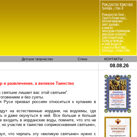
Детское творчество
Стихи
КОНТАКТЫ
08.08.26
р и развлечение, а великое Таинство
 святыне лишает вас этой святыни".
оговением и без суеты.
я Руси призвал россиян относиться к купанию в
дут на естественные иордани, на водоемы, где
ть и даже окунуться в ней. Все больше и больше
 входить в иорданские воды, помните, что это не
 но участие в таинстве соприкосновения святыне»,
нул, что черпать эту «великую святыню» нужно с