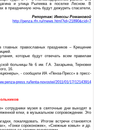
ещагина и улица Рылеева в поселке Лесном. В
ах в праздничную ночь будут дежурить спасатели,
Репортаж: Инессы Романовой
http://penza.rfn.ru/rnews.html?id=21890&cid=7
з главных православных праздников – Крещение
ицией.
пания, которые будут отвечать всем правилам
дской больницы № 6 им. Г.А. Захарьина, Терновке
ого, 16.
иционеры», - сообщили ИА «Пенза-Пресс» в пресс-
www.penza-press.ru/lenta-novostei/2011/01/17/12143914
кольников
е» сотрудники музея в святочные дни выходят в
ряженной елки, в музыкальном сопровождении. Это
агадки,
покалядовать
. Итогом встречи становятся
ах», «Гонки сороконожек», «Снежные комья» и др.
поделятся со своими родителями.