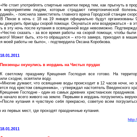
«Не стоит употреблять спиртные напитки перед тем, как прыгнуть в пр
м мероприятиям людям, которые страдают гипертонической болезн
ардией», - пояснила заместитель главного врача Городской станции ск
В Пензе в ночь с 18 на 19 января официально будут организованы 9
ны дежурить бригады скорой помощи. Окунаться или воздержаться - в э
ть в эту ночь после купания в освященной воде невозможно. Подтвержда
«Честно сказать - за все время работы на скорой помощи, чтобы были
акого! Может быть, кто-то обращался – кто-то замерз, приходил в маш
мя моей работы не было», - подтвердила Оксана
Коробкова
.
18.01.2011
Пензенцы
окунулись в иордань на Чистых прудах
К светлому празднику Крещения Господня все готово. На террито
или сходни, освятили воду.
«Многие думают, что освящение воды происходит в 12 часов ночи, но 
тся под крестом священника», - утверждал настоятель Введенского хр
Крещение Господне - один из самых древних христианских праздников.
 в начало всего живого на земле. Первыми в иордань погрузились веру
«После купания я чувствую себя прекрасно, советую всем погрузитьс
 из первых мест, где проходят праздничные купания.
http
18.01.2011