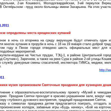
одольная, 2-ая Кошевого, Молодогвардейская, 3-ий переулок Вер
В Октябрьском - пруд около больницы имени Захарьина. На этих участк
1.2011
ензе определены места крещенских купаний
ензе в ночь со вторника на среду верующие будут отмечать один и
ля многих купание в проруби в ночь с 18 на 19 января стало доброй трад
том году в Пензе городе отведено шесть официальных мест для ку
 подобных мероприятий.
купели-иордани на Чистых прудах, ТЭЦ-1, в районе Центральной горо
од-Спутник»), Заречном, а также на реке Сура в районе 2-ой улицы Кошев
ую службу дежурные смены спасателей, инспектора
ГИМСа
, медики, мил
.
http://
011
ники музея организовали Святочные праздники для кузнецких дош
лнение к образовательно-воспитательному проекту «Музей в чемодан
орию. Праздник Святки проходит в красиво украшенном зале, вокруг на
еру глубокого духовного восприятия, традиций празднования Святок.
казу о символах праздника детям предлагается поиграть, отгадать з
 произнесение колядок, забавные игры «Будь начеку», «Бой на корточк
ями, полученные в результате краеведческих святочных программ дети 