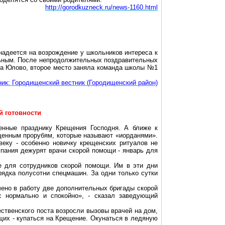
http://gorodkuzneck.ru/news-1160.html
надеется на возрождение у школьников интереса к
ельным. После непродолжительных поздравительных
ела Юлово, второе место заняла команда школы №1
ник:
Городищенский
вестник (
Городищенский
район)
й готовности
енные празднику Крещения Господня. А ближе к
щенным прорубям, которые называют «иорданями».
веку - особенно новичку крещенских ритуалов не
купания дежурят врачи скорой помощи - январь для
е для сотрудников скорой помощи. Им в эти дни
рядка полусотни спецмашин. За одни только сутки
ено в работу две дополнительных бригады скорой
с нормально и спокойно», - сказал заведующий
ственского поста возросли вызовы врачей на дом,
щих - купаться на Крещение. Окунаться в ледяную