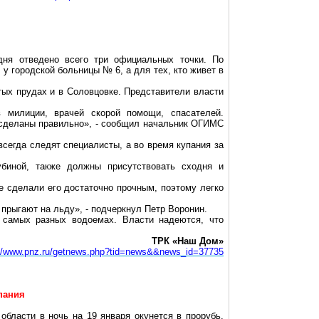
дня отведено всего три официальных точки. По
у городской больницы № 6, а для тех, кто живет в
тых прудах и в
Соловцовке
. Представители власти
 милиции, врачей скорой помощи, спасателей.
 сделаны правильно», - сообщил начальник ОГИМС
сегда следят специалисты, а во время купания за
биной, также должны присутствовать сходня и
е сделали его достаточно прочным, поэтому легко
прыгают на льду», - подчеркнул Петр Воронин.
 самых разных водоемах. Власти надеются, что
ТРК «Наш Дом»
://www.pnz.ru/getnews.php?tid=news&&news_id=37735
пания
бласти в ночь на 19 января окунется в прорубь.