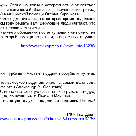
орубь. Особенно нужно с осторожностью относиться
ью, ишемической болезнью, нарушениями ритма,
орой медицинской помощи Оксана
Коробкова
.
 мест для купания, на которых кроме водолазов
том году решать вам. Верующие люди считают, что
ет теорию и статистика.
 какие-то обращения после купания - не помню, не
ину скорой помощи погреться, а серьезных случаев
http://www.tv-express.ru/news_info/16238/
рии турбазы «Чистые пруды» прорубили купель,
это языческое представление. На самом деле вода
ама отец Александр (с.
Оленевка
).
 Само слово «крещу» означает «погружаю в воду»,
ющие, приехавшие из Пензы и
Мокшана
.
я в святую воду», - поделился паломник Николай
ТРК «Наш Дом»
://www.pnz.ru/getnews.php?tid=news&&news_id=37758