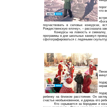
порог
что в
встр
«Бог
поучаствовать в силовых конкурсах, вс
Рождественскую елочку», – рассказала зам
Конкурсы на ловкость и смекалку,
программы в дни школьных каникул проводя
сфотографироваться с ледяными скульптур
Пензе
минут
пода
нера
пода
ребенку на близком расстоянии. Он загл
счастье необыкновенное, и даришь его реб
Кто скрывается за бородами и кос