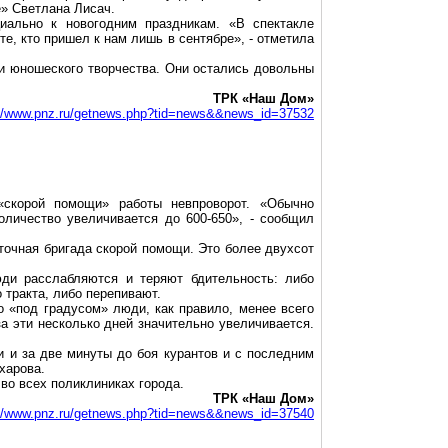
» Светлана Лисач.
циально к новогодним праздникам. «В спектакле
те, кто пришел к нам лишь в сентябре», - отметила
 и юношеского творчества. Они остались довольны
ТРК «Наш Дом»
://www.pnz.ru/getnews.php?tid=news&&news_id=37532
«скорой помощи» работы невпроворот. «Обычно
оличество увеличивается до 600-650», - сообщил
точная бригада скорой помощи. Это более двухсот
юди расслабляются и теряют бдительность: либо
 тракта, либо перепивают.
о «под градусом» люди, как правило, менее всего
а эти несколько дней значительно увеличивается.
 и за две минуты до боя курантов и с последним
харова.
во всех поликлиниках города.
ТРК «Наш Дом»
://www.pnz.ru/getnews.php?tid=news&&news_id=37540