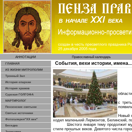
АННОТАЦИИ
Православный календарь
События, вехи истории, имена...
ГЛАВНАЯ
ИЗ ЖИЗНИ МИТРОПОЛИИ
Тронный Зал
История епархии
История храмов
области
Сурская ГОЛГОФА
МАРТИРОЛОГ
с трет
появили
Пензенские святыни
Святые источники
Новый г
Фотогалерея"ХХ век"
ходил маленький Лермонтов, Белинский, п
Шестого января тему продолжит му
Беседка
стиле прошлых веков. Девятого числа горо
Зарисовки