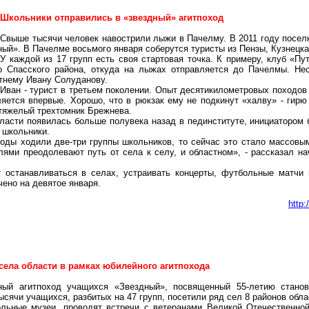
Школьники отправились в «звездный» агитпоход
Свыше тысячи человек навострили лыжи в Пачелму. В 2011 году поселк
ый». В Пачелме восьмого января соберутся туристы из Пензы, Кузнецка,
У каждой из 17 групп есть своя стартовая точка. К примеру, клуб «Пу
о Спасского района, откуда на лыжах отправляется до Пачелмы. Нес
тнему Ивану Солуданову.
Иван - турист в третьем поколении. Опыт десятикилометровых походов 
яется впервые. Хорошо, что в рюкзак ему не подкинут «халву» - гирю 
тяжелый трехтомник Брежнева.
бласти появилась больше полувека назад в пединституте, инициатором 
 школьники.
ходы ходили две-три группы школьников, то сейчас это стало массовы
лями преодолевают путь от села к селу, и областном», - рассказал н
 останавливаться в селах, устраивать концерты, футбольные матчи 
ено на девятое января.
http
села области в рамках юбилейного агитпохода
ый агитпоход учащихся «Звездный», посвященный 55-летию станов
тысячи учащихся, разбитых на 47 групп, посетили ряд сел 8 районов обла
льные музеи, проводят встречи с ветеранами Великой Отечественной