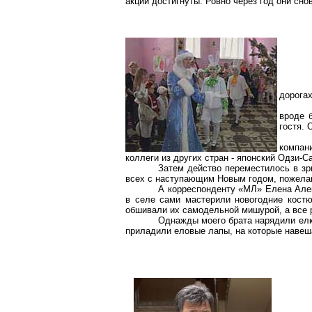
акции достигнуты. Ровно через год они сно
дорогах
вроде 
гостя. 
компан
коллеги из других стран - японский Одзи-
Затем действо переместилось в зр
всех с наступающим Новым годом, пожелав
А корреспонденту «МЛ» Елена Алекс
в селе сами мастерили новогодние костю
обшивали их самодельной мишурой, а все 
Однажды моего брата нарядили елко
приладили еловые лапы, на которые навеша