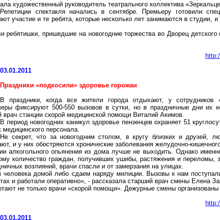
зала художественный руководитель театрального коллектива «Зеркальце
Репетиции спектакля начались в сентябре. Премьеру готовили спе
ют участие и те ребята, которые несколько лет занимаются в студии, и 
и ребятишки, пришедшие на новогодние торжества во Дворец детского
http
03.01.2011
Праздники «подкосили» здоровье горожан
В праздники, когда все жители города отдыхают, у сотрудников 
черы фиксируют 500-550 вызовов в сутки, но в праздничные дни их к
й врач станции скорой медицинской помощи Виталий Акимов.
В период новогодних каникул здоровье пензенцев охраняет 51 круглосу
к медицинского персонала.
Не секрет, что за новогодним столом, в кругу близких и друзей, л
ют, и у них обостряются хронические заболевания желудочно-кишечного
нии алкогольного опьянения из дома лучше не выходить. Однако именн
му количество граждан, получивших ушибы, растяжения и переломы, з
ничных возлияний, врачи спасли и от замерзания на улицах.
 человека домой либо сдаем наряду милиции. Вызовы к нам поступали
тах и работали оперативно», - рассказала старший врач смены Елена За
ботают не только врачи «скорой помощи». Дежурные смены организованы 
http
03.01.2011