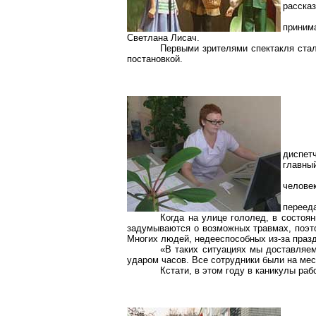
расска
принима
Светлана Лисач.
Первыми зрителями спектакля стал
постановкой.
диспет
главны
челове
перееда
Когда на улице гололед, в состоя
задумываются о возможных травмах, поэто
Многих людей, недееспособных из-за празд
«В таких ситуациях мы доставляем
ударом часов. Все сотрудники были на мес
Кстати, в этом году в каникулы ра