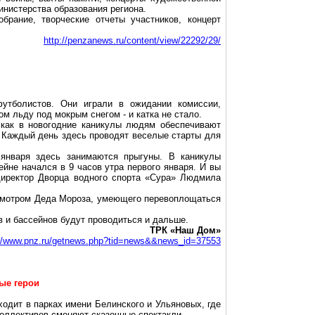
нистерства образования региона.
брание, творческие отчеты участников, концерт
http://penzanews.ru/content/view/22292/29/
утболистов. Они играли в ожидании комиссии,
 льду под мокрым снегом - и катка не стало.
 как в новогодние каникулы людям обеспечивают
. Каждый день здесь проводят веселые старты для
 января здесь занимаются прыгуны. В каникулы
йне начался в 9 часов утра первого января. И вы
 директор Дворца водного спорта «Сура» Людмила
исмотром Деда Мороза, умеющего перевоплощаться
 и бассейнов будут проводиться и дальше.
ТРК «Наш Дом»
://www.pnz.ru/getnews.php?tid=news&&news_id=37553
ные герои
ходит в парках имени Белинского и Ульяновых, где
оллективов сменяют сказочные спектакли.