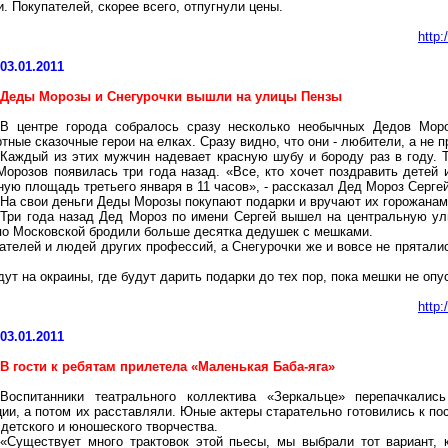
. Покупателей, скорее всего, отпугнули цены.
http
03.01.2011
Деды Морозы и Снегурочки вышли на улицы Пензы
В центре города собралось сразу несколько необычных Дедов Мор
тные сказочные герои на елках. Сразу видно, что они - любители, а не
Каждый из этих мужчин надевает красную шубу и бороду раз в году. 
Морозов появилась три года назад. «Все, кто хочет поздравить детей
ую площадь третьего января в 11 часов», - рассказал Дед Мороз Сергей
На свои деньги Деды Морозы покупают подарки и вручают их горожанам 
Три года назад Дед Мороз по имени Сергей вышел на центральную ул
по Московской бродили больше десятка дедушек с мешками.
телей и людей других профессий, а Снегурочки же и вовсе не пряталис
ут на окраины, где будут дарить подарки до тех пор, пока мешки не опу
http
03.01.2011
В гости к ребятам прилетела «Маленькая Баба-яга»
Воспитанники театрального коллектива «Зеркальце» перепачкалис
ии, а потом их расставляли. Юные актеры старательно готовились к по
детского и юношеского творчества.
«Существует много трактовок этой пьесы, мы выбрали тот вариант, 