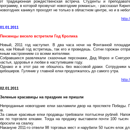
ет традиционная рождественская встреча. Студенты и преподават
рограмму, в которой прозвучат новогодние романсы», - рассказал Кири
овогодних каникул проходят не только в областном центре, но и в неб
http
01.01.2011
Пензенцы весело встретили Год Кролика
Новый, 2011 год наступил. В два часа ночи на Фонтанной площади
ка, как Новый год встретишь, так его и проведешь. Сотни горожан отп
ичным настроением со всеми жителями.
Собравшихся развлекали сказочные персонажи, Дед Мороз и Снегуроч
частья, здоровья и любви в наступившем году.
Однако и в этот раз не обошлось без массовой драки. Сотрудники 
дебоширов. Гуляние у главной елки продолжалось до самого утра.
http
02.01.2011
Зеленые красавицы на праздник не пришли
Непроданные новогодние елки захламили двор на проспекте Победы. 
ев.
За самые красивые елки продавцы требовали полтысячи рублей. Напом
чек по торговле елками. Тогда на продажу выставили почти 100 тысяч
бросили на свалку.
Накануне 2011-го отвели 98 торговых мест и нарубили 50 тысяч елок дл