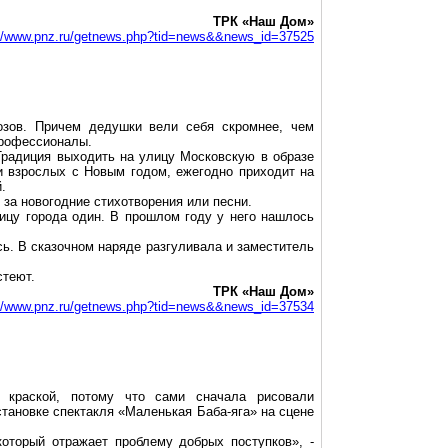
ТРК «Наш Дом»
://www.pnz.ru/getnews.php?tid=news&&news_id=37525
озов. Причем дедушки вели себя скромнее, чем
 профессионалы.
Традиция выходить на улицу Московскую в образе
 и взрослых с Новым годом, ежегодно приходит на
.
за новогодние стихотворения или песни.
ицу города один. В прошлом году у него нашлось
ь. В сказочном наряде разгуливала и заместитель
стеют.
ТРК «Наш Дом»
://www.pnz.ru/getnews.php?tid=news&&news_id=37534
ь краской, потому что сами сначала рисовали
становке спектакля «Маленькая Баба-яга» на сцене
который отражает проблему добрых поступков», -