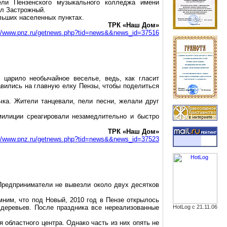
ели Пензенского музыкального колледжа имени
лл Застрожный.
ольших населенных пунктах.
ТРК «Наш Дом»
://www.pnz.ru/getnews.php?tid=news&&news_id=37516
 царило необычайное веселье, ведь, как гласит
равились на главную елку Пензы, чтобы поделиться
ка. Жители танцевали, пели песни, желали друг
милиции среагировали незамедлительно и быстро
ТРК «Наш Дом»
://www.pnz.ru/getnews.php?tid=news&&news_id=37523
Предприниматели не вывезли около двух десятков
ним, что под Новый, 2010 год в Пензе открылось
 деревьев. После праздника все нереализованные
HotLog с 21.11.06
я областного центра. Однако часть из них опять не