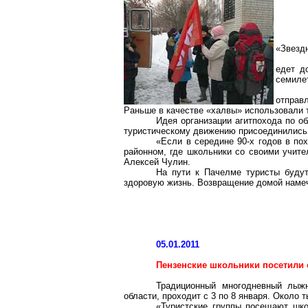
«Звездн
едет д
семиле
отправл
Раньше в качестве «халвы» использовали 
Идея организации агитпохода по о
туристическому движению присоединились
«Если в середине 90-х годов в по
районном, где школьники со своими учите
Алексей Чулин.
На пути к Пачелме туристы будут
здоровую жизнь. Возвращение домой намеч
05.01.2011
Пензенские школьники посетили 
Традиционный многодневный лыжн
области, проходит с 3 по 8 января. Около 
«Туристские группы посещают шко