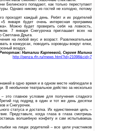
ни Белинского попадают, как только переступают
уры. Однако никому из гостей не холодно, потому
го проходят каждый день. Ребят и их родителей
 «5 января будет очень интересная программа
шка». Можно будет проверить себя на ловкость,
иком. 7 января Снегурочка приглашает всех на
о Светлана Дрыга.
чения на любой вкус и возраст. Развлекательные
ать в конкурсах, поводить хороводы вокруг елки,
розный воздух.
Репортаж: Наталии Карпеевой, Сергея Малина
http://penza.rfn.ru/rnews.html?id=21098&cid=7
онажей в одно время и в одном месте наблюдали в
и. В необычное театральное действо за несколько
 – это главное условие для получения сладкого
Третий год подряд в один и тот же день десятки
ов и Снегурочек.
ного статуса и достатка. Их единственная цель –
ие. Представьте, когда глаза в глаза смотришь
, достаешь волшебную конфету и сам испытываешь
улыбки на лицах родителей – все цели участников