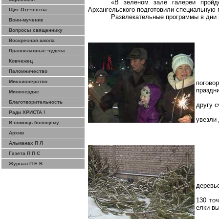
«В зеленом зале галереи пройд
Архангельского подготовили специальную п
Щит Отечества
Развлекательные программы в дни н
Воин-мученик
Вопросы священнику
Воскресная школа
Православные чудеса
Ковчежец
Паломничество
Миссионерство
поговор
праздн
Милосердие
Благотворительность
другу с
Ради ХРИСТА !
увезли 
В помощь болящему
Архив
Альманах П Л
Газета П П С
Журнал П Е В
деревь
130 то
елки вы