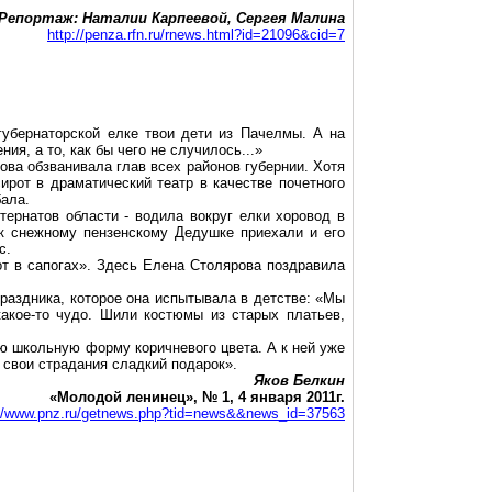
Репортаж: Наталии Карпеевой, Сергея Малина
http://penza.rfn.ru/rnews.html?id=21096&cid=7
губернаторской елке твои дети из Пачелмы. А на
я, а то, как бы чего не случилось...»
ва обзванивала глав всех районов губернии. Хотя
ирот в драматический театр в качестве почетного
бала.
тернатов области - водила вокруг елки хоровод в
 к снежному пензенскому Дедушке приехали и его
с.
от в сапогах». Здесь Елена Столярова поздравила
раздника, которое она испытывала в детстве: «Мы
акое-то чудо. Шили костюмы из старых платьев,
ю школьную форму коричневого цвета. А к ней уже
 свои страдания сладкий подарок».
Яков Белкин
«Молодой ленинец», № 1, 4 января 2011г.
://www.pnz.ru/getnews.php?tid=news&&news_id=37563