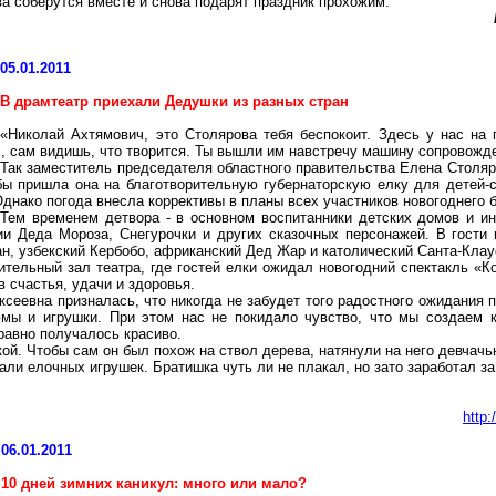
ва соберутся вместе и снова подарят праздник прохожим.
05.01.2011
В драмтеатр приехали Дедушки из разных стран
«Николай Ахтямович, это Столярова тебя беспокоит. Здесь у нас на 
, сам видишь, что творится. Ты вышли им навстречу машину сопровождени
Так заместитель председателя областного правительства Елена Столяро
бы пришла она на благотворительную губернаторскую елку для детей-с
Однако погода внесла коррективы в планы всех участников новогоднего 
Тем временем детвора - в основном воспитанники детских домов и ин
ии Деда Мороза, Снегурочки и других сказочных персонажей. В гости
Сан, узбекский Кербобо, африканский Дед Жар и католический Санта-Клау
ительный зал театра, где гостей елки ожидал новогодний спектакль «К
 счастья, удачи и здоровья.
еевна призналась, что никогда не забудет того радостного ожидания п
мы и игрушки. При этом нас не покидало чувство, что мы создаем к
равно получалось красиво.
й. Чтобы сам он был похож на ствол дерева, натянули на него девчачь
ли елочных игрушек. Братишка чуть ли не плакал, но зато заработал за
http
06.01.2011
10 дней зимних каникул: много или мало?