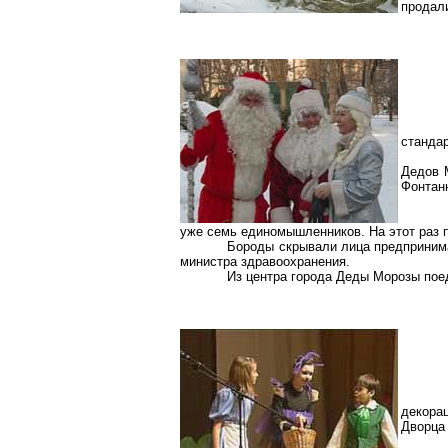
продали
стандар
Дедов 
Фонтанн
уже семь единомышленников. На этот раз 
Бороды скрывали лица предпринима
министра здравоохранения.
Из центра города Деды Морозы поед
декорац
Дворца 