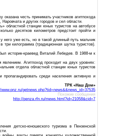
у оказана честь принимать участников агитпохода
 Наровчата и других городов и сел области.
ть» областной станции юных туристов на автобусе
колько десятков километров предстоит пройти и
у него уже есть, но в такой длинный путь мальчик
в три килограмма (традиционная шутка туристов).
был историк-краевед Виталий Лебедев. В 1988-м к
м явлением. Агитпоход проходит на двух уровнях:
ачальник отдела областной станции юных туристов
и пропагандировать среди населения активную и
ТРК «Наш Дом»
://www.pnz.ru/getnews.php?tid=news&&news_id=37535
Похожие сообщения
http://penza.rfn.ru/rnews.html?id=21058&cid=7
ления детско-юношеского туризма в Пензенской
сти.
 войны, вахты памяти, концерты художественной