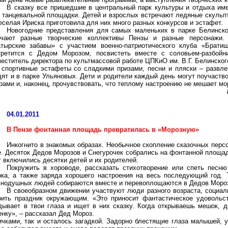
В сказку все пришедшие в центральный парк культуры и отдыха име
 танцевальной площадки. Детей и взрослых встречают ледяные скульпт
еселая Ириска приготовила для них много разных конкурсов и эстафет.
Новогодние представления для самых маленьких в парке Белинско
ечают разные творческие коллективы Пензы и разные персонажи.
атырские забавы» с участием военно-патриотического клуба «Брати
третится с Дедом Морозом, посвистеть вместе с соловьем-разбойн
еститель директора по культмассовой работе ЦПКиО им. В.Г. Белинског
 спортивные эстафеты со сладкими призами, песни и пляски – развле
т и в парке Ульяновых. Дети и родители каждый день могут поучаствов
ами и, наконец, прочувствовать, что теплому настроению не мешает мо
04.01.2011
В Пензе фонтанная площадь превратилась в «Морозную»
Инкогнито в знакомых образах. Необычное скопление сказочных перс
. Десяток Дедов Морозов и Снегурочек собрались на фонтанной площад
 включились десятки детей и их родителей.
Покружить в хороводе, рассказать стихотворение или спеть песню
рка, а также заряда хорошего настроения на весь последующий год. 
внодушных людей собираются вместе и перевоплощаются в Дедов Мороз
В своеобразном движении участвуют люди разного возраста, социаль
рить праздник окружающим. «Это приносит фантастическое удовольств
ядывает в твои глаза и ищет в них сказку. Когда открываешь мешок
енку», – рассказал Дед Мороз.
ичками, так и осталось загадкой. Задорно блестящие глаза малышей, 