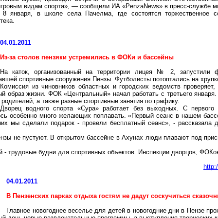
игровым видам спорта», — сообщили ИА «PenzaNews» в пресс-службе ми
 8 января, в школе села Пачелма, где состоятся торжественное со
тека.
04.01.2011
Из-за столов пензяки устремились в ФОКи и бассейны
На каток, организованный на территории лицея № 2, запустили ф
вшей спортивные сооружения Пензы. Футболисты потоптались на хрупком
Комиссия из чиновников областных и городских ведомств проверяет,
ый образ жизни. ФОК «Центральный» начал работать с третьего января
 родителей, а также разные спортивные занятия по графику.
Дворец водного спорта «Сура» работает без выходных. С первого
ось особенно много желающих поплавать. «Первый сеанс в нашем бассе
них мы сделали подарок - провели бесплатный сеанс», - рассказала
ензы не пустуют. В открытом бассейне в Ахунах люди плавают под пр
 - трудовые будни для спортивных объектов. Инспекции дворцов, ФОКов
http
04.01.2011
В Пензенских парках отдыха гостям не дадут соскучиться сказоч
Главное новогоднее веселье для детей в новогодние дни в Пензе про
й день новые развлекательные программы, а выступления творческих к