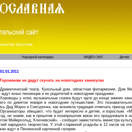
Народный календарь
ВИДЕО-ЗАЛ
Детям
01.01.2011
Горожанам не дадут скучать на новогодних каникулах
Драматический театр, Кукольный дом, областная филармония, Дом Ме
 ждут юных пензенцев и их родителей в новогодние праздники.
Хороводы у елки, музыкальные сказки будут идти до конца зимних кан
ьего по девятое января в новогоднее путешествие. Это познавательно
сь Дед Мороз и Снегурочка, как возникла традиция отмечать приход нов
Организаторы обещают, что будет интересно и детям, и взрослым. «М
од, не знаем, как в прошлом и позапрошлом веках его праздновали в н
отом Мейерхольд, Ключевский», - сообщил заместитель министра культ
зей народного творчества. У этой старинной усадьбы в 12 часов на от
жан ждут в Пензенской картинной галерее.