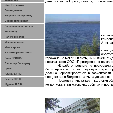
деньги в кассе
Горводоканала
, то перепла
Щит Отечества
Воин-мученик
Вопросы священнику
Воскресная школа
Православные чудеса
Ковчежец
какими
Паломничество
компен
Миссионерство
Алекса
Милосердие
совету
Благотворительность
обратит
горожане не могли ни пить, ни мыться. Жид
Ради ХРИСТА !
нормам, хотя ООО «
Горводоканал
» обязан
В помощь болящему
«В работе предприятия произошли с
Архив
были приняты соответствующие меры, п
должна корректироваться в зависимости
Альманах П Л
порядке вина Водоканала была доказана»,
Газета П П С
Последняя инстанция - коллегия о
не допускать августовских событий и пост
Журнал П Е В