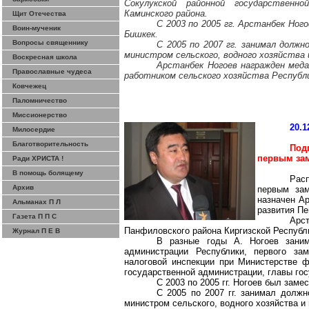
Сокулукской районной государственно
Каминского района.
Щит Отечества
С 2003 по 2005 гг. Арстанбек Но
Воин-мученик
Бишкек.
Вопросы священнику
С 2005 по 2007 гг. занимал должн
министром сельского, водного хозяйств
Воскресная школа
Арстанбек Ногоев награжден мед
Православные чудеса
работником сельского хозяйства Республи
Ковчежец
Паломничество
Миссионерство
20.1
Милосердие
Благотворительность
Под
первым зам
Ради ХРИСТА !
В помощь болящему
Расп
Архив
первым зам
назначен Ар
Альманах П Л
развития Пе
Газета П П С
Арс
Панфиловского района Киргизской Республ
Журнал П Е В
В разные годы А. Ногоев заним
администрации Республики, первого за
налоговой инспекции при Министерстве ф
государственной администрации, главы го
С 2003 по 2005 гг. Ногоев был зам
С 2005 по 2007 гг. занимал должн
министром сельского, водного хозяйства 