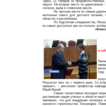
Здесь 13 товаров (и продовольственных
округе. На втором месте по дороговизне 
сосиски, рыба и сливочное масло.
На третьем месте по самым дороги
молочные смеси для детского питания, 
областях и республиках.
По подсчетам специалистов, Пенза
из самых доступных цен на сосиски, колбас
«Комсо
и гу
Пенз
преми
реги
году.
полу
Результат был не с первого раза. Со вто
пришел», – рассказал профессор кафедр
Юрий Мазей.
Самые талантливые молодые люди п
достижения наших ученых в области нанот
напомнил, что для внедрения полезных и
начнется строительство Технопарка. Поми