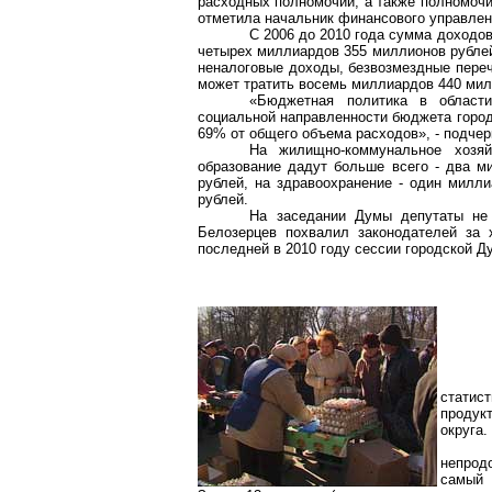
расходных полномочий, а также полномочий
отметила начальник финансового управлени
С 2006 до 2010 года сумма доходов
четырех миллиардов 355 миллионов рублей
неналоговые доходы, безвозмездные переч
может тратить восемь миллиардов 440 мил
«Бюджетная политика в област
социальной направленности бюджета город
69% от общего объема расходов», - подчер
На жилищно-коммунальное хозя
образование дадут больше всего - два м
рублей, на здравоохранение - один милл
рублей.
На заседании Думы депутаты не 
Белозерцев похвалил законодателей за 
последней в 2010 году сессии городской Д
статис
продук
округа.
непрод
самый 