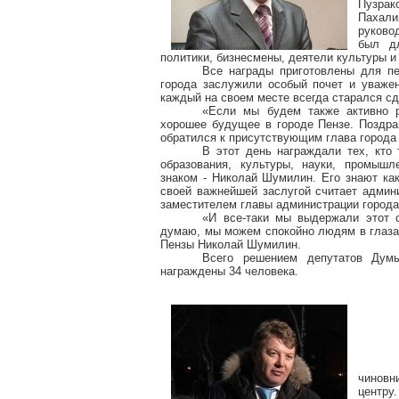
Пузрак
Пахали
руково
был д
политики, бизнесмены, деятели культуры и
Все награды приготовлены для пе
города заслужили особый почет и уваже
каждый на своем месте всегда старался с
«Если мы будем также активно р
хорошее будущее в городе Пензе. Поздра
обратился к присутствующим глава город
В этот день награждали тех, кто 
образования, культуры, науки, промышл
знаком - Николай Шумилин. Его знают как
своей важнейшей заслугой считает админ
заместителем главы администрации города
«И все-таки мы выдержали этот 
думаю, мы можем спокойно людям в глаза
Пензы Николай Шумилин.
Всего решением депутатов Дум
награждены 34 человека.
чиновн
центру.