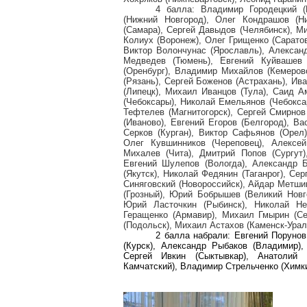
4 балла: Владимир Городецкий (Н
(Нижний Новгород), Олег Кондрашов (Н
(Самара), Сергей Давыдов (Челябинск), М
Колиух (Воронеж), Олег Грищенко (Сарато
Виктор Волончунас (Ярославль), Александ
Медведев (Тюмень), Евгений Куйвашев 
(Оренбург), Владимир Михайлов (Кемеров
(Рязань), Сергей Боженов (Астрахань), Ив
(Липецк), Михаил Иванцов (Тула), Саид А
(Чебоксары), Николай Емельянов (Чебоксар
Тефтелев (Магнитогорск), Сергей Смирнов
(Иваново), Евгений Егоров (Белгород), В
Серков (Курган), Виктор Сафьянов (Орел)
Олег Кувшинников (Череповец), Алексе
Михалев (Чита), Дмитрий Попов (Сургут)
Евгений Шулепов (Вологда), Александр Б
(Якутск), Николай Федянин (Таганрог), Се
Синяговский (Новороссийск), Айдар Метши
(Грозный), Юрий Бобрышев (Великий Новго
Юрий Ласточкин (Рыбинск), Николай Нев
Геращенко (Армавир), Михаил Гмырин (Се
(Подольск), Михаил Астахов (Каменск-Урал
2 балла набрали: Евгений Порунов
(Курск), Александр Рыбаков (Владимир)
Сергей Ивкин (Сыктывкар), Анатолий 
Камчатский), Владимир Стрельченко (Химки