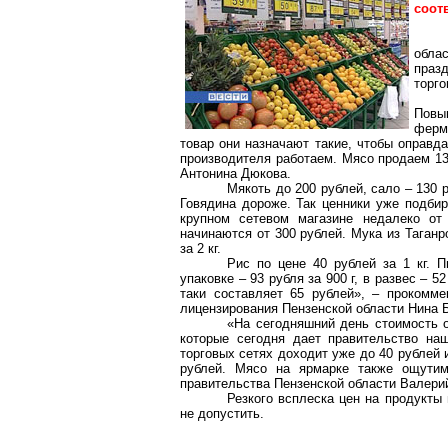
соот
обла
празд
торго
Повы
ферм
товар они назначают такие, чтобы оправд
производителя работаем. Мясо продаем 13
Антонина Дюкова.
Мякоть до 200 рублей, сало – 130 р
Говядина дороже. Так ценники уже подбир
крупном сетевом магазине недалеко от
начинаются от 300 рублей. Мука из Таганр
за
2 кг
.
Рис по цене 40 рублей за
1 кг
. П
упаковке – 93 рубля за
900 г
, в развес – 5
таки составляет 65 рублей», – прокомме
лицензирования Пензенской области Нина Б
«На сегодняшний день стоимость о
которые сегодня дает правительство на
торговых сетях доходит уже до 40 рублей 
рублей. Мясо на ярмарке также ощутим
правительства Пензенской области Валери
Резкого всплеска цен на продукты
не допустить.