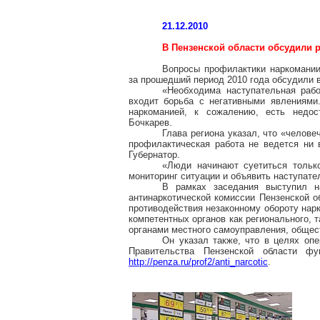
21.12.2010
В Пензенской области обсудили 
Вопросы профилактики наркомании
за прошедший период 2010 года обсудили в
«Необходима наступательная рабо
входит борьба с негативными явлениями
наркоманией, к сожалению, есть недос
Бочкарев.
Глава региона указал, что «челове
профилактическая работа не ведется ни в
Губернатор.
«Люди начинают суетиться только
мониторинг ситуации и объявить наступател
В рамках заседания выступил н
антинаркотической комиссии Пензенской о
противодействия незаконному обороту нарк
компетентных органов как регионального, 
органами местного самоуправления, общес
Он указал также, что в целях оп
Правительства Пензенской области фу
http://penza.ru/prof2/anti_narcotic
.