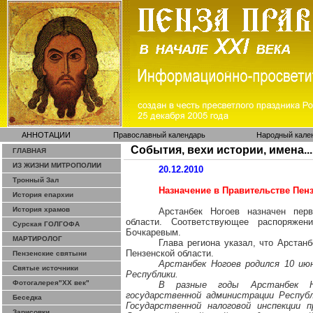
АННОТАЦИИ
Православный календарь
Народный кале
События, вехи истории, имена...
ГЛАВНАЯ
ИЗ ЖИЗНИ МИТРОПОЛИИ
20.12.2010
Тронный Зал
Назначение в Правительстве Пен
История епархии
История храмов
Арстанбек Ногоев назначен пер
области. Соответствующее распоряжен
Сурская ГОЛГОФА
Бочкаревым.
МАРТИРОЛОГ
Глава региона указал, что Арстан
Пензенской области.
Пензенские святыни
Арстанбек Ногоев родился 10 июн
Святые источники
Республики.
Фотогалерея"ХХ век"
В разные годы Арстанбек Но
государственной администрации Респуб
Беседка
Государственной налоговой инспекции 
Зарисовки