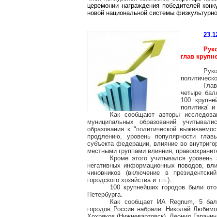
церемонии награждения победителей конку
новой национальной системы физкультурно
23.1
Рук
глав крупн
Рук
политическо
Гла
четыре бал
100 крупне
политика" и
Как сообщают авторы исследован
муниципальных образований учитывали
образования к "политической выживаемос
продлению, уровень популярности глав
субъекта федерации, влияние во внутриго
местными группами влияния, правоохранит
Кроме этого учитывался уровень 
негативных информационных поводов, вл
чиновников (включение в президентски
городского хозяйства и т.п.).
100 крупнейших городов были ото
Петербурга.
Как сообщает ИА Regnum, 5 балл
городов России набрали: Николай Любимо
Хохряков (Нижневартовск), Леонид Гаранин