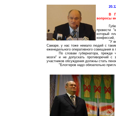
20.1
В П
вопросы м
Губ
провести "
который пл
конфессий, 
"У в
Самаре, у нас тоже немало людей с таким
еженедельного оперативного совещания в п
По словам губернатора, прежде 
мозги" и не допускать противоречий с 
участников обсуждения должны стать пензенс
"Блоггеров надо обязательно пригла