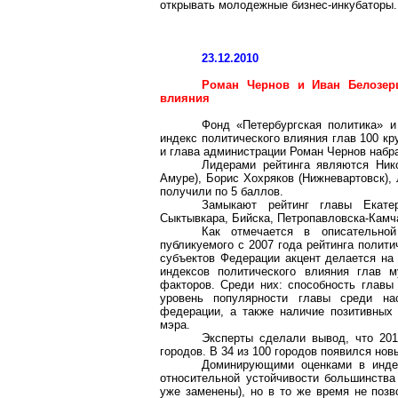
открывать молодежные бизнес-инкубаторы.
23.12.2010
Роман Чернов и Иван Белозерц
влияния
Фонд «Петербургская политика» и
индекс политического влияния глав 100 к
и глава администрации Роман Чернов набра
Лидерами рейтинга являются Ник
Амуре), Борис Хохряков (Нижневартовск),
получили по 5 баллов.
Замыкают рейтинг главы Екатер
Сыктывкара, Бийска, Петропавловска-Камч
Как отмечается в описательной
публикуемого с 2007 года рейтинга полит
субъектов Федерации акцент делается на 
индексов политического влияния глав м
факторов. Среди них: способность главы
уровень популярности главы среди на
федерации, а также наличие позитивных
мэра.
Эксперты сделали вывод, что 201
городов. В 34 из 100 городов появился но
Доминирующими оценками в индек
относительной устойчивости большинств
уже заменены), но в то же время не поз