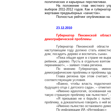
политических и карьерных перспективах.
На положение глав местного уп
выборов 2011-2012 годов. Как и губернат
жертвами предвыборных «зачисток».
Полностью рейтинг опубликован на
23.12.2010
Губернатор Пензенской обла
демографической проблемы
Губернатор Пензенской области
наступающем году должно стать известн
дом, посадить дерево и воспитать сына».
«Пока общая идея в стране не выра
ребенок, дерево. Пусть в отдельно взятом
перенимают», – заявил глава региона.
По мнению Губернатора, именн
демографические проблемы и проблемы зд
Глава региона при этом считает,
соответствующие условия.
«Важно, чтобы власть подключи
будущего отца с детского сада», – отмети
«Именно идеология, основанная на
такую страшную проблему как пьянство»", 
«Я призываю не к борьбе с пьянс
проблему, а доказательно говорить о ней в
«Именно пьянство остановило демог
По информации ИА «Интерфакс»