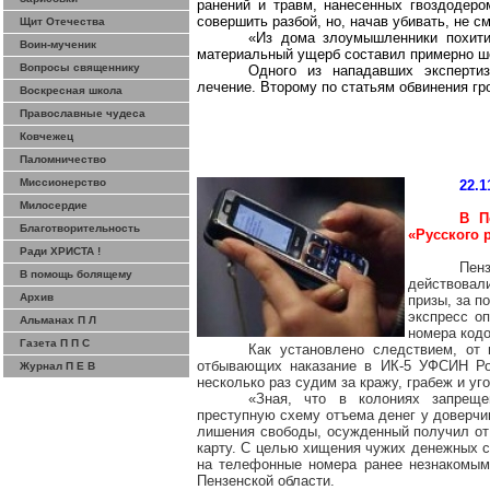
ранений и травм, нанесенных гвоздодеро
совершить разбой, но, начав убивать, не с
Щит Отечества
«Из дома злоумышленники похити
Воин-мученик
материальный ущерб составил примерно ше
Вопросы священнику
Одного из нападавших эксперти
лечение. Второму по статьям обвинения г
Воскресная школа
Православные чудеса
Ковчежец
Паломничество
Миссионерство
22.1
Милосердие
В П
Благотворительность
«Русского 
Ради ХРИСТА !
Пен
В помощь болящему
действовал
Архив
призы, за п
экспресс о
Альманах П Л
номера кодо
Газета П П С
Как установлено следствием, от 
отбывающих наказание в ИК-5 УФСИН Рос
Журнал П Е В
несколько раз судим за кражу, грабеж и уго
«Зная, что в колониях запреще
преступную схему отъема денег у доверчи
лишения свободы, осужденный получил от 
карту. С целью хищения чужих денежных 
на телефонные номера ранее незнакомым
Пензенской области.