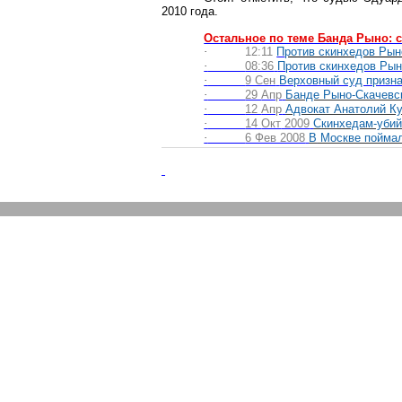
2010 года.
Остальное по теме Банда Рыно: 
·
12:11
П
ротив скинхедов Рын
·
08:36
П
ротив скинхедов Рын
·
9 Сен
Верховный суд призна
·
29
Апр
Банде Рыно-Скачевск
·
12
Апр
Адвокат Анатолий К
·
14
Окт
2009
Скинхедам-убий
·
6 Фев 2008
В
Москве поймал