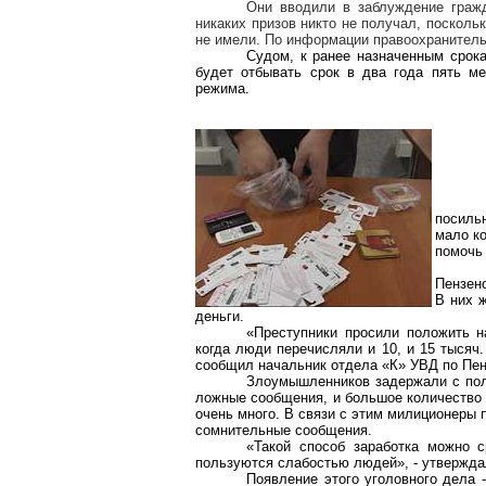
Они вводили в заблуждение гражд
никаких призов никто не получал, поскол
не имели. По информации правоохранитель
Судом, к ранее назначенным срока
будет отбывать срок в два года пять ме
режима.
посиль
мало к
помочь
Пензен
В них 
деньги.
«Преступники просили положить н
когда люди перечисляли и 10, и 15 тысяч
сообщил начальник отдела «К» УВД по Пен
Злоумышленников
задержали с по
ложные сообщения, и большое количество 
очень много
. В связи с этим милиционеры 
сомнительные сообщения.
«Такой способ заработка можно 
пользуются слабостью людей», - утвержда
Появление этого уголовного дела 