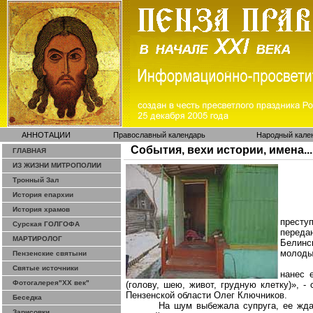
АННОТАЦИИ
Православный календарь
Народный кале
События, вехи истории, имена...
ГЛАВНАЯ
ИЗ ЖИЗНИ МИТРОПОЛИИ
Тронный Зал
История епархии
История храмов
престу
Сурская ГОЛГОФА
переда
МАРТИРОЛОГ
Белинс
молоды
Пензенские святыни
Святые источники
нанес 
Фотогалерея"ХХ век"
(голову, шею, живот, грудную клетку)»,
Пензенской области Олег Ключников.
Беседка
На шум выбежала супруга, ее жда
Зарисовки